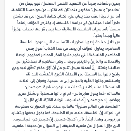
رصين وشفاف، بعيداً عن التعقيد اللفظي المفتعل؛ فهو يجعل من
"هايدغر" و"هيجل" مفكرين يتحدثان لغة تقترب من هواجسنا الثقافية.
أما من ناحية النقد، فقد يعاب على الكتاب كثافة الطرح التي قد تشكل
حاجزاً أمام المبتدئين في دراسة الفلسفة، إذ يفترض المؤلف إلماماً
مسبقاً بأساسيات الفلسفة الألمانية، مما يجعل قراءته تتطلب تركيزاً
عالياً وجلداً بحثياً.
من خلال متابعة إحدى المحاورات الأساسية التي تعرفها الفلسفة
المعاصرة، يحاول المؤلف أن يرصد في هذا الكتاب أصول بعض
المفاهيم الفلسفية التي يقوم عليها الفكر المعاصر كمفهوم الوحدة
والاختلاف والتاريخ والايديولوجية… وهي مفاهيم لا تبعد كثيرا عن
جدالاتنا ولغتنا. إنّ أهميّة هيجل تنبع من أنّ أوّلَ مفكر تحقّق لديه وعيٌ
واضح بالروابط العميقة بين الأحداث الكبرى المُدشّنة للحداثة،
واستشعر جدّتها الكلّية بالقياس إلى ما سبقها، وفطِنَ إلى الدلالة
الفلسفية المشتركة بين أحداث متناثرة ومتنافرة، هو هيجل؛
فالحداثة -كما يقول هابرماس- لم تعِ ذاتها فلسفياً، وبشكل صريح
وواضح، إلا مع هيجل؛ إنّه فيلسوف النهاية القارّة، الذي قال إنّ
“الفلسفة هي العالم مقلوباً” فالعالم، عنده، هو التصوّرات معكوسة
في المرآة. إنّ الفلسفة، عنده، مرآة الطبيعة، كما يقول يصفها ريتشارد
رورتيومن. وهنا، أيضاً، تأتي أهميّة هيدجر، إنّ هيدجر هو الفيلسوف،
الذي حوّل السؤال عن ماهية الحقيقة، إلى السؤال عن حقيقة الماهية،