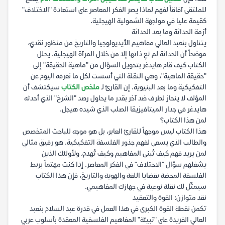
للملتقى آفاقاً لفهم لماذا يصر الفكر المعاصر على استعادة "الاختلاف"
كقيمة عليا في مواجهة الشمولية الهيجلية.
أزمة الحداثة وما بعد الحداثة
يتناول بنعبد العالي مفاهيم الأيديولوجيا والتاريخ من منظور نقدي،
موضحاً أن الحداثة لم تعِ ذاتها إلا من خلال المرآة الهيجلية. يحلل
الكتاب كيف قام هايدغر بتحويل السؤال من "ماهية الحقيقة" إلى
"حقيقة الماهية"، وهي النقلة التي أسست لكل ما نعرفه اليوم عن
التفكيكية وما بعد البنيوية. إن القارئ لـ
ملخص الكتاب
سيكتشف أن
المؤلف لا ينحاز لطرف ضد آخر بقدر ما يحاول رصد "الشرخ" الذي أحدثه
هايدغر في جدار الميتافيزيقا الصلب الذي شيده هيجل.
لمن هذا الكتاب؟
هذا الكتاب ليس موجهاً للقارئ العابر، بل هو موجه للباحث المتخصص
والطالب الذي يسعى لفهم جذور الفلسفة التفكيكية. هو رفيق مثالي
لمن يريد فهم كيف تُبنى المفاهيم وكيف تُهدم، ولأولئك الذين
يشغلهم سؤال "الاختلاف" في الفكر المعاصر. إذا كنت مهتماً بربط
الفلسفة المحضة بقضايا اللغة والهوية والتاريخ، فإن هذا الكتاب
سيمثّل لك نقلة نوعية في جهازك المفاهيمي.
نقد متوازن: القوة والتعقيد
تكمن نقطة القوة الكبرى في هذا العمل في قدرة عبد السلام بنعبد
العالي الفريدة على "تبيئة" المفاهيم الفلسفية المعقدة بأسلوب عربي