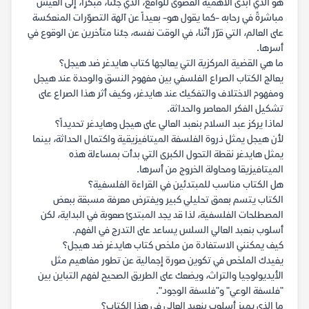
هو الذي أبدى الأهمية القصوى للواقع، الذي جئنا، مبكراً، إلى العيش
مباشرةً في رحابه -كما يقول هو- بعيداً عن آلهة التصوّرات المنعكسة
على العالم، التي قرّر أنّنا، في الوقت نفسه، جئنا متأخرين عن الوقوع في
أسرها.
ما هي القضية المركزية التي يعالجها كتاب هايدغر ضد هيجل؟
يعالج الكتاب الصراع الفلسفي بين مفهوم النسق والوحدة عند هيجل
ومفهوم الاختلاف والتفكيك عند هايدغر، وكيف أثر هذا الصراع على
تشكيل الفكر المعاصر والحداثة.
لماذا يركز عبد السلام بنعبد العالي على هيجل وهايدغر تحديداً؟
لأن هيجل يمثل ذروة الفلسفة الميتافيزيقية واكتمال الحداثة، بينما
يمثل هايدغر نقطة التحول الكبرى التي بدأت بمساءلة هذه
الميتافيزيقا ومحاولة الخروج من أسرها.
هل الكتاب مناسب للمبتدئين في القراءة الفلسفية؟
الكتاب يتسم بعمق تحليلي كبير ويفترض معرفة مسبقة ببعض
المصطلحات الفلسفية، لذا قد يجد المبتدئ صعوبة في البداية، لكن
أسلوب بنعبد العالي السلس يساعد على التدرج في الفهم.
كيف يمكنني الاستفادة من ملخص كتاب هايدغر ضد هيجل؟
يفيدك الملخص في تكوين صورة إجمالية عن تطور مفاهيم مثل
الأيديولوجيا والتراث، ويضعك على الطريق الصحيح لفهم التباين بين
"فلسفة الوعي" و"فلسفة الوجود".
ما الذي يميز أسلوب بنعبد العالي في هذا الكتاب؟