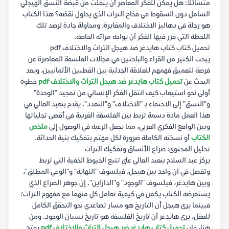
متسائلاً: هل يمكن للفكر المعاصر أن ينفلت من قبضة النسق الهيجلي
الشامل دون السقوط في فخاخ التراث الذي يحاول نقضه؟ هذا الكتاب
هو رحلة في دهاليز الاختلاف والمغايرة، ومحاولة جادة لرصد تلك
اللحظة التي قرر فيها الفكر أن يواجه مرآته الخاصة.
تحميل كتاب كتاب هايدغر ضد هيجل التراث والاختلاف pdf
يبحث الكثير من القراء والباحثين في مجالات الفلسفة المعاصرة عن
فرصة لتعميق فهمهم للعلاقة الجدلية بين القطبين الألمانيين، ويعد
البحث عن
تحميل كتاب هايدغر ضد هيجل التراث والاختلاف pdf
خطوة
أولى نحو استيعاب كيف انتقل الفكر الإنساني من تمجيد "الوحدة"
و"النسق" إلى الاحتفاء بـ "الاختلاف" و"التعدد". يقدم بنعبد العالي في
هذا العمل مادة دسمة تربط بين الفلسفة الغربية في أقصى تجلياتها
وبين الواقع الفكري العربي، مما يجعل الرغبة في الوصول إلى
ملخص
الكتاب
أو نسخته الكاملة ضرورة لكل مهتم بتفكيك بنية الحداثة.
تحليل المحتوى: صراع الأنساق وتفكيك التراث
يركز عبد السلام بنعبد العالي على تتبع الخيوط الخفية التي تربط
وتفصل في آن واحد بين هيجل، فيلسوف "النهاية" و"الوعي المطلق"،
وبين هايدغر، فيلسوف "الوجود" و"الدازاين". إن جوهر الصراع الذي
يستعرضه الكتاب يكمن في كيفية تعامل كل منهما مع مفهوم التراث؛
فبينما يرى هيجل أن التاريخ هو مسار تصاعدي نحو التحقق الكامل
للعقل، يرى هايدغر أن تاريخ الفلسفة هو تاريخ نسيان الوجود. ومن
هنا، فإن
تحميل كتاب هايدغر ضد هيجل التراث والاختلاف pdf
يفتح