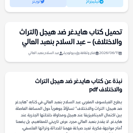
تيليجرام
تويتر
تحميل كتاب هايدغر ضد هيجل (التراث
والاختلاف) – عبد السلام بنعبد العالي
2026/06/11
فكر وثقافة وإيديولوجيا
عبد السلام بنعبد العالي
نبذة عن كتاب هايدغر ضد هيجل التراث
والاختلاف pdf
يطرح الفيلسوف المغربي عبد السلام بنعبد العالي في كتابه "هايدغر
ضد هيجل: التراث والاختلاف" تساؤلاً جوهرياً حول المسافة الفاصلة
بين اكتمال الميتافيزيقا عند هيجل ومحاولة خلخلتها الجذرية عند
هايدغر. لا يقدم بنعبد العالي مجرد عرض تاريخي للمفاهيم، بل يضعنا
أمام مواجهة فكرية تعيد صياغة فهمنا للحداثة وتراثها الفلسفي،