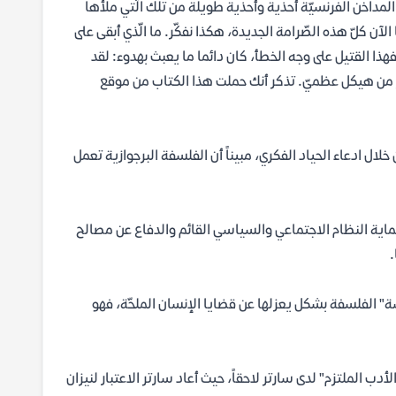
 المداخن الفرنسيّة أحذية وأحذية طويلة من تلك الّتي ملأها
الآن كلّ هذه الصّرامة الجديدة، هكذا نفكّر. ما الّذي أبقى على
هذا القتيل على وجه الخطأ، كان دائما ما يعبث بهدوء: لقد
كثر من هيكل عظميّ. تذكر أنك حملت هذا الكتاب من موقع
ال ادعاء الحياد الفكري، مبيناً أن الفلسفة البرجوازية تعمل
اية النظام الاجتماعي والسياسي القائم والدفاع عن مصالح
.
" الفلسفة بشكل يعزلها عن قضايا الإنسان الملحّة، فهو
أدب الملتزم" لدى سارتر لاحقاً، حيث أعاد سارتر الاعتبار لنيزان