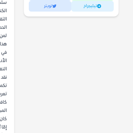
سلطة
تيليجرام
تويتر
الكت
الثق
الحد
لمن 
هذا 
في ا
الأد
التغ
نقد 
تكمن
تعري
كافة
المب
كان 
إمّا