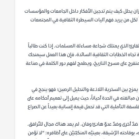
زان يحلل كيف يتم تدجين الأفكار داخل الجامعات والمؤسسات
اً لكل من يريد فهم آليات السيطرة الثقافية في المجتمعات
لقارئ الذي يمتلك شجاعة مساءلة المسلمات. إذا كنت طالباً
بة تجاه الخطابات الثقافية السائدة، فإن هذا العمل سيمنحك
 متفرج على مسرح التاريخ، ويطمح لفهم دور الكلمة في صناعة
مزج بين السخرية اللاذعة والتحليل الرصين؛ فهو ينجح في
ن مبالغته في الحدة أحياناً، حيث يميل إلى تعميم أحكامه على
لسفة التأملية التي قد تحمل قيمة إنسانية بعيداً عن الصراع
ٍ ضدّ أخرى وضدّ عدوّ هادئ وفان. لم يعد هناك مجال للتّرافق.
، بوقاحته الرّشيقة، بعينيْه المنكبّتيْن على أظافره: “لا تؤمن