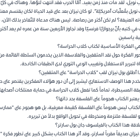
ب نويل، لقد مات منذ زمن بعيد. أمّا الحرب فقد انتهت لتوّها. وهناك في كلّ
 نويل بمُعلّبات أمريكيّة”. لو كان نيزان بعد على قيد الحياة لكان يقتسم معنا 
ته العنيفة؟ لم تكن أكثر من رصاصة. ليس هناك مدعاة للتّفاخر بذلك الآن، ف
في كتبه بأنّ برجوازيّا فرنسيّا وقد تجاوز الأربعين سنة من عمره لم يعد أ
ة ياسمين
ي الفكرة الأساسية لكتاب كلاب الحراسة؟
ور الفكرة حول نقد المثقفين والفلاسفة الذين يخدمون السلطة القائمة من خل
ة لتبرير الاستغلال وتغييب الوعي الثوري لدى الطبقات الكادحة.
ا أطلق بول نيزان لقب "كلاب الحراسة" على المثقفين؟
دم هذا الوصف الاستعاري ليشير إلى أن دور هؤلاء المفكرين يقتصر على حم
قة المسيطرة، تماماً كما تفعل كلاب الحراسة في حماية ممتلكات أصحابها
عتبر الكتاب هجوماً على الفلسفة بحد ذاتها؟
الكتاب ليس هجوماً على الفلسفة كقيمة معرفية، بل هو هجوم على "ممارسة
 لفلسفة ملتزمة ومنخرطة في تحويل الواقع بدلاً من تبريره.
لاقة هذا الكتاب بالفيلسوف جان بول سارتر؟
نيزان صديقاً مقرباً لسارتر، وقد أثر هذا الكتاب بشكل كبير على تطور فكرة "ال