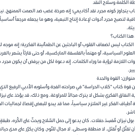
 الكلمة وسلاح النقد
اب يتجاوز كونه مجرد نقد أكاديمي؛ إنه صرخة غضب ضد الصمت الممنهج. ني
افية لتصبح مجرد أدوات لإعادة إنتاج التبعية، وهو ما يجعله مرجعاً أساسي
يثة.
هذا الكتاب؟
الكتاب ليس لضعاف القلوب أو الباحثين عن الطمأنينة الفكرية؛ إنه موجه ل
لعلوم السياسية، أو مهتماً بالفلسفة الماركسية، أو حتى قارئاً يشعر بالغر
وات اللازمة لرؤية ما وراء الكلمات. إنه دعوة لكل من يرفض أن يكون مجرد
يير.
متوازن: القوة والحدة
 قوة كتاب "كلاب الحراسة" في صراحته الفجة وأسلوبه الأدبي الرفيع الذي ي
ة النفاق الفكري بشكل لا يترك مجالاً للمراوغة. ومع ذلك، قد يؤخذ على نيزا
 أطياف الفكر غير الملتزم سياسياً، مما قد يبدو للبعض إقصاءً لجماليات الف
اشر.
بول نيزان مُفسِدَ حفلات. كان يدعو إلى حمل السّلاح ويحثّ على الكُره، طبقة
 أن تقتُلَ أو تُقتَل. لا منطقة وسطى. لا مجال للنّوم. وكان يكرّر على مدى حياته