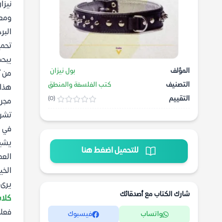
نيزا
ومعا
البر
تحمي
يبحث
المؤلف
بول نيزان
من أ
التصنيف
كتب الفلسفة والمنطق
هذا 
التقييم
(0)
مجرد
تشري
في ه
يشي
للتحميل اضغط هنا
العم
الخي
يرى 
شارك الكتاب مع أصدقائك
كلاب 
فعلا
واتساب
فيسبوك