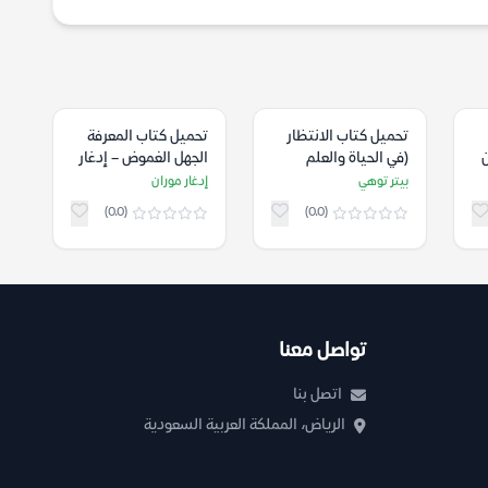
تحميل كتاب الانتظار
تحميل كتاب المعرفة
ن
(في الحياة والعلم
الجهل الغموض – إدغار
والفن) – بيتر توهي
موران
بيتر توهي
إدغار موران
(0.0)
(0.0)
تواصل معنا
اتصل بنا
الرياض، المملكة العربية السعودية