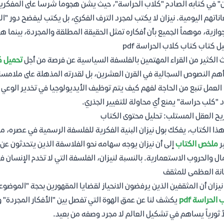
ن" في كتابه الصادم "كلاب الحراسة"، حيث يشن هجوماً شرساً على المفكرين ا
ناتهم اليومية. نيزان لا يكتب لمجرد الترف الفكري، بل يكتب ليفضح دور "
جوازية، موهماً الجميع بأن أفكاره تمثل الحقيقة المطلقة والمجردة، بينما
ل كتاب كتاب كلاب الحراسة pdf
 الكثير من القراء المهتمين بالفلسفة السياسية عن فرصة من أجل
تحميل كت
هم النصوص السجالية في القرن العشرين، بل لقدرته المذهلة على ملامسة 
العمل تنبع من الحاجة لفهم كيف يتم توظيف الأيديولوجيا في تخدير الوعي 
 "كلب حراسة" يمنع أي محاولة للتغيير الجذري.
ح العقل المستلب: تحليل محتوى الكتاب
ذا الكتاب، يفكك بول نيزان البنية الفكرية للفلسفة الرسمية في عصره، معتبر
ر
ملخص الكتاب
إلى أن نيزان يوجه سهامه نحو الفلاسفة الذين يتحدثون عن 
ال والحروب الاستعمارية. بالنسبة لنيزان، الفلسفة التي لا تخدم الإنسان ف
انة العظمى للمثقف
نيزان أن المثقفين الذين يرفضون الانحياز لقضايا المقهورين بحجة "الموضو
الحراسة pdf
يكشف لنا عن عمق الهوة التي تفصل بين "الأفكار المجردة" 
ً ثورياً يساهم في تشكيل العالم لا مجرد وصفه من بعيد.