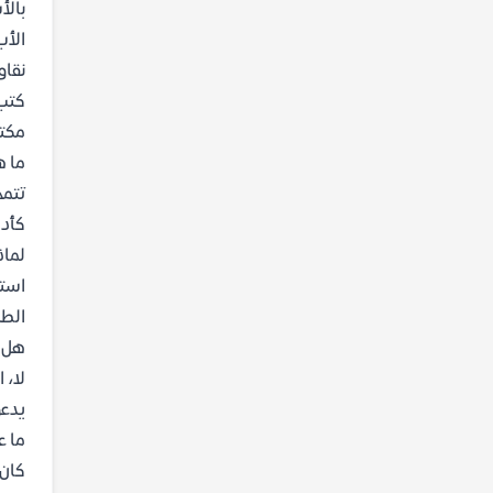
بالأ
الأب
نقاو
كتب 
مكتب
ما ه
تتمح
كأدا
لماذ
استخ
الطب
هل ي
لا، 
يدعو
ما ع
كان 