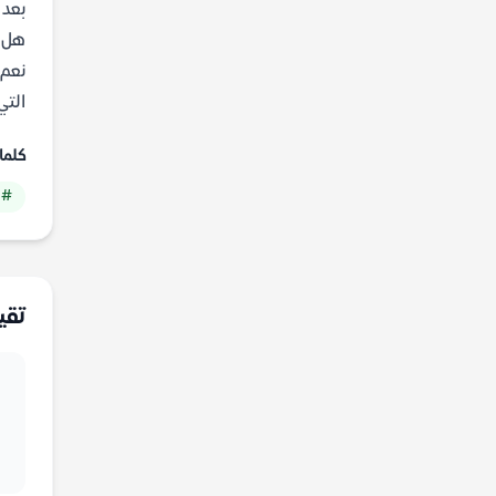
بعد 
هل ل
نعم،
التي
كلما
# 
تقي