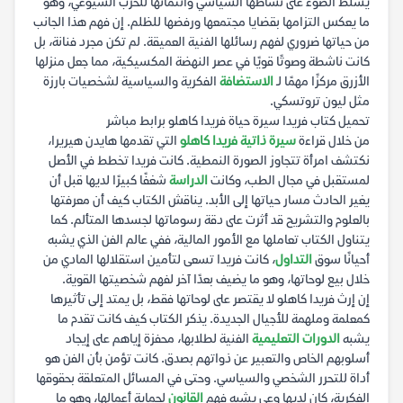
يسلط الضوء على نشاطها السياسي وانتمائها للحزب الشيوعي، وهو
ما يعكس التزامها بقضايا مجتمعها ورفضها للظلم. إن فهم هذا الجانب
من حياتها ضروري لفهم رسائلها الفنية العميقة. لم تكن مجرد فنانة، بل
كانت ناشطة وصوتًا قويًا في عصر النهضة المكسيكية، مما جعل منزلها
الأزرق مركزًا مهمًا لـ
الاستضافة
الفكرية والسياسية لشخصيات بارزة
مثل ليون تروتسكي.
تحميل كتاب فريدا سيرة حياة فريدا كاهلو برابط مباشر
من خلال قراءة
سيرة ذاتية فريدا كاهلو
التي تقدمها هايدن هيريرا،
نكتشف امرأة تتجاوز الصورة النمطية. كانت فريدا تخطط في الأصل
لمستقبل في مجال الطب، وكانت
الدراسة
شغفًا كبيرًا لديها قبل أن
يغير الحادث مسار حياتها إلى الأبد. يناقش الكتاب كيف أن معرفتها
بالعلوم والتشريح قد أثرت على دقة رسوماتها لجسدها المتألم. كما
يتناول الكتاب تعاملها مع الأمور المالية، ففي عالم الفن الذي يشبه
أحيانًا سوق
التداول
، كانت فريدا تسعى لتأمين استقلالها المادي من
خلال بيع لوحاتها، وهو ما يضيف بعدًا آخر لفهم شخصيتها القوية.
إن إرث فريدا كاهلو لا يقتصر على لوحاتها فقط، بل يمتد إلى تأثيرها
كمعلمة وملهمة للأجيال الجديدة. يذكر الكتاب كيف كانت تقدم ما
يشبه
الدورات التعليمية
الفنية لطلابها، محفزة إياهم على إيجاد
أسلوبهم الخاص والتعبير عن ذواتهم بصدق. كانت تؤمن بأن الفن هو
أداة للتحرر الشخصي والسياسي. وحتى في المسائل المتعلقة بحقوقها
الفكرية، كان لديها وعي يشبه فهم
القانون
لحماية أعمالها، وهو ما