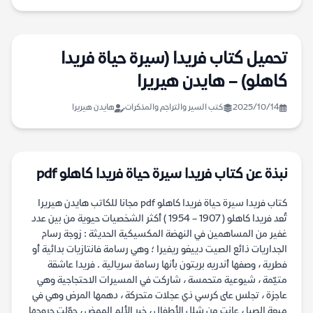
تحميل كتاب فريدا (سيرة حياة فريدا
كاهلو) – هايدن هيريرا
2025/10/14
كتب السير والتراجم والمذكرات
هايدن هيريرا
نبذة عن كتاب فريدا سيرة حياة فريدا كاهلو pdf
كتاب فريدا سيرة حياة فريدا كاهلو pdf مجانا للكاتب هايدن هيريرا
تُعد فريدا كاهلو ( 1907 – 1954 ) أكثر الشخصيات حيوية من بين عدد
غفير من المساهمين في النهضة المكسيكية الحديثة : زوجة رسام
الجداريات ذائع الصيت دييغو ريفيرا ؛ وهي رسامة فانتازيات بدائية أو
فطرية ، وصفها أندريه بريتون بأنها رسامة سريالية . فريدا عاشقة
متيّمة ، شيوعية متحمسة ، شاركت في المسيرات الاحتجاجية وهي
عاجزة ، تجلس على كرسي ذي عجلات متحركة ، دهمها المرض وهي في
ميعة الصبا ، عانت من شلل الأطفال ، خبر الألم الممض ، حوّلت جروحها