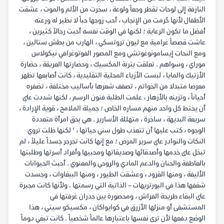
النازفة إلى لوحات تقطر وجعاً ولوعة ، سخرت من الألم والموت ، عشقت
الأطفال لأنها حُرمت من الإنجاب ، أحب زوجها حباً لا نظير له ورعته
أفضل ما تكون الرعاية ؛ لكنها في الوقت نفسه أحبت رجالاً كثيرين ،
عاشت قصصاً غرامية مع ليون تروتسكي ، الهارب من بطش ستالين ،
ومع النحات إيسامونوغوتشي ومع المصور الفوتوغرافي نيكولاس
موراي ، وسواهم . تعلقت بتربة المكسيك ، وحضارتها العريقة ، حضارة
الأزتيك والمايا ، لبست الأزياء المحلية التقليدية ، كانت أصابعها تظهر
معرضا متبدلا من الخواتم ، تصفف شعرها بأساليب مختلفة ، تضفره
أحياناً ، وتزينه بالأزهار ، علمت الطلبة فنون الرسم ، لكنها شددت على
أن يختط كل واحد منهم مساره الخاص ؛ جميلة الملامح ، قوية الإرادة ،
سريعة البديهة ، ساخرة ، متهللة الأسارير . هي بحق امرأة متعددة
الوجوه ، كتب عليها أن تتعذب طول سني حياتها ، ‘ لكنها ظلت تروي
النكات والنوادر على سرير المرض ؛ مع إنها كانت تجرجر جسداً عليلاً ، لم
تبخل على خدمها وأصدقائها وصديقاتها ومحبيها وأفراد أسرتها وطلبتها
بالعاطفة والحنان والدعم المادي والروحي والمعنوي . أحبث الحيوانات
الأليفة ، ومنها القرود ، وعشقت الطيور ، ومنها الببغاوات ، وجسدت
شغفها هذا في البورتريهات – الذاتية التي رسمتها . ولأنها كانت مجبرة
على البقاء طريحة الفراش ، ومحصورة بين جدران غرفتها في
المستشفى أو منزلها الأزرق في كوايواكان ، مكسيكو سيتي ، هذا
الوضع دفعها لأن ترى نفسها باعتبارها عالماً شخصياً . كانت تبغي دوماً