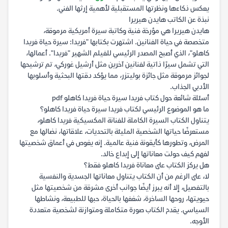
يعكس ذكاءها ونظرتها المستقبلية لأهمية إرثها الفني.
نبذة عن الكاتب هايدن هيريرا
هايدن هيريرا هي مؤرخة فنية وكاتبة سيرة أمريكية مرموقة،
متخصصة في حياة الفنانين. اشتهرت بكتابها "فريدا: سيرة حياة فريدا
كاهلو"، الذي أصبح المصدر الرئيسي للفيلم الشهير "فريدا". أعمالها،
التي تشمل سيرًا ذاتية لفنانين آخرين مثل أرشيل غوركي، تم ترشيحها
لجوائز مرموقة مثل جائزة بوليتزر، مما يؤكد دقتها البحثية وأسلوبها
الأدبي الجذاب.
أسئلة شائعة حول كتاب فريدا سيرة حياة فريدا كاهلو pdf
ما هو الموضوع الرئيسي لكتاب فريدا سيرة حياة فريدا كاهلو؟
يتناول الكتاب السيرة الكاملة للفنانة المكسيكية فريدا كاهلو،
مستعرضًا حياتها الشخصية المليئة بالتحديات، علاقاتها، نضالها مع
المرض، وتطورها كأيقونة فنية عالمية. إنه يغوص في أعماق شخصيتها
لفهم كيف حولت معاناتها إلى إبداع خالد.
هل يركز الكتاب على معاناة فريدا كاهلو فقط؟
لا، على الرغم من أن الكتاب يتناول معاناتها الجسدية والنفسية
بالتفصيل، إلا أنه يبرز أيضًا جوانب أخرى مشرقة من شخصيتها مثل
حيويتها، روحها الساخرة، شغفها بالحياة، حبها للطبيعة، ونشاطها
السياسي. يقدم الكتاب صورة متكاملة ومتوازنة لشخصية متعددة
الأوجه.