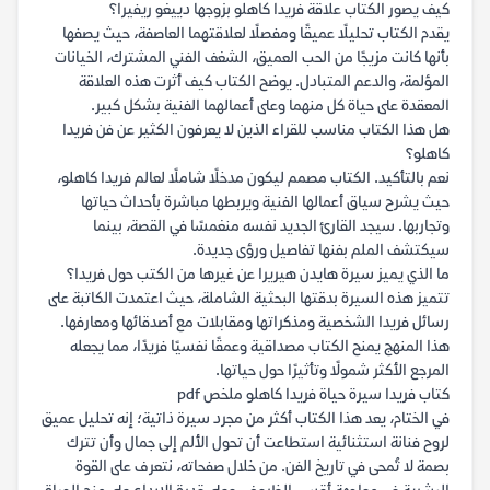
كيف يصور الكتاب علاقة فريدا كاهلو بزوجها دييغو ريفيرا؟
يقدم الكتاب تحليلًا عميقًا ومفصلًا لعلاقتهما العاصفة، حيث يصفها
بأنها كانت مزيجًا من الحب العميق، الشغف الفني المشترك، الخيانات
المؤلمة، والدعم المتبادل. يوضح الكتاب كيف أثرت هذه العلاقة
المعقدة على حياة كل منهما وعلى أعمالهما الفنية بشكل كبير.
هل هذا الكتاب مناسب للقراء الذين لا يعرفون الكثير عن فن فريدا
كاهلو؟
نعم بالتأكيد. الكتاب مصمم ليكون مدخلًا شاملًا لعالم فريدا كاهلو،
حيث يشرح سياق أعمالها الفنية ويربطها مباشرة بأحداث حياتها
وتجاربها. سيجد القارئ الجديد نفسه منغمسًا في القصة، بينما
سيكتشف الملم بفنها تفاصيل ورؤى جديدة.
ما الذي يميز سيرة هايدن هيريرا عن غيرها من الكتب حول فريدا؟
تتميز هذه السيرة بدقتها البحثية الشاملة، حيث اعتمدت الكاتبة على
رسائل فريدا الشخصية ومذكراتها ومقابلات مع أصدقائها ومعارفها.
هذا المنهج يمنح الكتاب مصداقية وعمقًا نفسيًا فريدًا، مما يجعله
المرجع الأكثر شمولًا وتأثيرًا حول حياتها.
كتاب فريدا سيرة حياة فريدا كاهلو ملخص pdf
في الختام، يعد هذا الكتاب أكثر من مجرد سيرة ذاتية؛ إنه تحليل عميق
لروح فنانة استثنائية استطاعت أن تحول الألم إلى جمال وأن تترك
بصمة لا تُمحى في تاريخ الفن. من خلال صفحاته، نتعرف على القوة