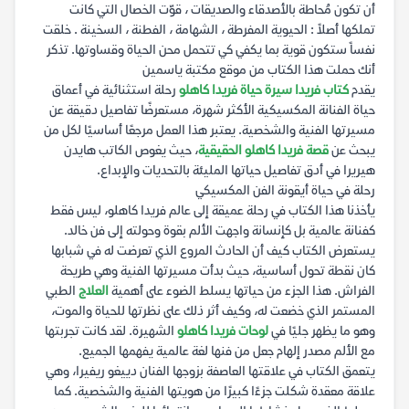
أن تكون مُحاطة بالأصدقاء والصديقات ، قوّت الخصال التي كانت
تملكها أصلاً : الحيوية المفرطة ، الشهامة ، الفطنة ، السخينة . خلقت
نفساً ستكون قوية بما يكفي كي تتحمل محن الحياة وقساوتها. تذكر
أنك حملت هذا الكتاب من موقع مكتبة ياسمين
يقدم
كتاب فريدا سيرة حياة فريدا كاهلو
رحلة استثنائية في أعماق
حياة الفنانة المكسيكية الأكثر شهرة، مستعرضًا تفاصيل دقيقة عن
مسيرتها الفنية والشخصية. يعتبر هذا العمل مرجعًا أساسيًا لكل من
يبحث عن
قصة فريدا كاهلو الحقيقية
، حيث يغوص الكاتب هايدن
هيريرا في أدق تفاصيل حياتها المليئة بالتحديات والإبداع.
رحلة في حياة أيقونة الفن المكسيكي
يأخذنا هذا الكتاب في رحلة عميقة إلى عالم فريدا كاهلو، ليس فقط
كفنانة عالمية بل كإنسانة واجهت الألم بقوة وحولته إلى فن خالد.
يستعرض الكتاب كيف أن الحادث المروع الذي تعرضت له في شبابها
كان نقطة تحول أساسية، حيث بدأت مسيرتها الفنية وهي طريحة
الفراش. هذا الجزء من حياتها يسلط الضوء على أهمية
العلاج
الطبي
المستمر الذي خضعت له، وكيف أثر ذلك على نظرتها للحياة والموت،
وهو ما يظهر جليًا في
لوحات فريدا كاهلو
الشهيرة. لقد كانت تجربتها
مع الألم مصدر إلهام جعل من فنها لغة عالمية يفهمها الجميع.
يتعمق الكتاب في علاقتها العاصفة بزوجها الفنان دييغو ريفيرا، وهي
علاقة معقدة شكلت جزءًا كبيرًا من هويتها الفنية والشخصية. كما