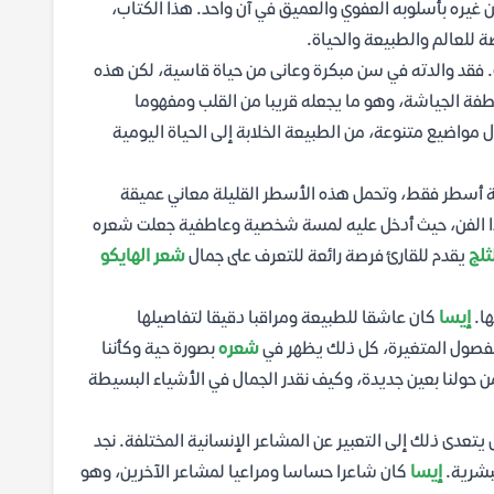
ن غيره بأسلوبه العفوي والعميق في آن واحد. هذا الكتاب،
 للعالم والطبيعة والحياة.
ب. فقد والدته في سن مبكرة وعانى من حياة قاسية، لكن هذه
طفة الجياشة، وهو ما يجعله قريبا من القلب ومفهوما
ل مواضيع متنوعة، من الطبيعة الخلابة إلى الحياة اليومية
اثة أسطر فقط، وتحمل هذه الأسطر القليلة معاني عميقة
ذا الفن، حيث أدخل عليه لمسة شخصية وعاطفية جعلت شعره
ثلج
يقدم للقارئ فرصة رائعة للتعرف على جمال
شعر الهايكو
ها.
إيسا
كان عاشقا للطبيعة ومراقبا دقيقا لتفاصيلها
والفصول المتغيرة، كل ذلك يظهر في
شعره
بصورة حية وكأننا
ن حولنا بعين جديدة، وكيف نقدر الجمال في الأشياء البسيطة
عدى ذلك إلى التعبير عن المشاعر الإنسانية المختلفة. نجد
لبشرية.
إيسا
كان شاعرا حساسا ومراعيا لمشاعر الآخرين، وهو