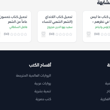
شابهة
 كتاب ما ليس
تحميل كتاب اللانداي
تحميل كتاب خمسون
 في نظرهم –
(الشعر الشعبي للنساء
عاماً من الشعر
ارلوس وليامز
البشتون) – سعيد بهو
البريطاني (1950-
رلوس وليامز
سعيد بهو الدين مجروح
فاضل السلطاني
الدين مجروح
2000) – فاضل
(0.0)
(0.0)
(0.0)
السلطاني
ة
أقسام الكتب
الروايات العالمية المترجمة
ية
روايات عربية
ام
تنمية بشرية
لفكرية
كتب حصرية