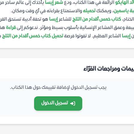
د الهايكو
الرائعة في هذا الكتاب، ودع
شعر إيسا
يأخذك إلى عالم ساحر من 
ة ياسمين
، ويمكنك
تحميله
والاستمتاع بقراءته في أي وقت ومكان.
لختام،
كتاب خمس أقدام من الثلج
للشاعر
إيسا
هو تحفة أدبية تستحق القرا
يعة وعمق المشاعر الإنسانية بأسلوب بسيط ومؤثر. ندعوكم إلى
قراءة
هذا
ن
إيسا
الشاعر العظيم. لا تفوتوا فرصة
تحميل كتاب خمس أقدام من الثلج
م
يمات ومراجعات القرّاء
يجب تسجيل الدخول لإضافة تقييمك حول هذا الكتاب.
تسجيل الدخول