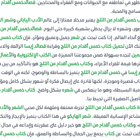
ظهر في تعاطفه مع الحيوانات ومع الفقراء والمحتاجين.
قصائد
خمس أقدام م
سامح والمحبة.
 خمس أقدام من الثلج
يعتبر مدخلا ممتازا إلى عالم
الأدب الياباني
و
شعر ال
ور، وشعره لا يزال يحظى بشعبية كبيرة حتى اليوم.
قصائد
خمس أقدام من ا
 أنحاء العالم. إذا كنت تبحث عن
شعر
جميل وعميق ومؤثر، فإن
كتاب خمس أق
ك الآن
تحميل كتاب خمس أقدام من الثلج
وقراءة
قصائد إيسا
الرائعة والا
مين
لتجده بسهولة ضمن مجموعتنا المميزة من
الكتب الإلكترونية
و
الأعمال 
رها قيمة للقراء الأعزاء، و
كتاب خمس أقدام من الثلج
هو بالتأكيد من بين 
إيسا
في
خمس أقدام من الثلج
يتميز بالبساطة والوضوح، لكنه في الوقت 
اب قصيرة وموجزة، لكنها قادرة على إيصال فكرة أو شعور بشكل كامل ومؤث
مية البسيطة، وهو ما ينعكس في
شعره
بشكل واضح.
كتاب خمس أقدام م
اصيل الصغيرة التي تحيط بنا.
ة كتاب خمس أقدام من الثلج
تجربة ممتعة وملهمة لكل محبي
الشعر
و
الأد
شاعر الإنسانية العميقة.
شعر الهايكو
في هذا الكتاب يتميز بالإيجاز والتك
، و
كتاب خمس أقدام من الثلج
هو خير دليل على عبقريته وإبداعه في مجال
ا
كنت تبحث عن
كتاب
يجمع بين الجمال والبساطة والعمق، فإن
كتاب خمس أقد