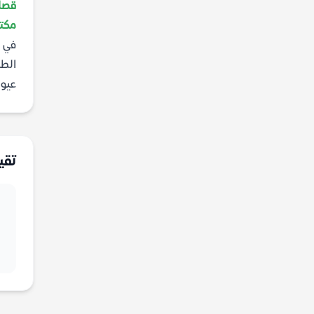
قصائ
مكتب
في ا
الطب
عيو
تقي