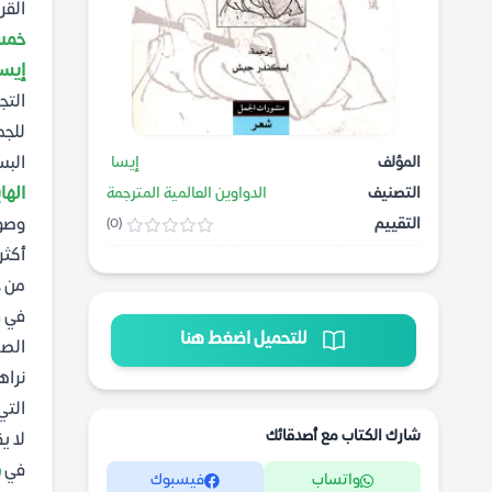
القر
خمس 
إيسا
التج
للجم
البس
المؤلف
إيسا
الها
التصنيف
الدواوين العالمية المترجمة
وصور
التقييم
(0)
أكثر
من خ
في
ك
للتحميل اضغط هنا
الصغ
نراها
التي
شارك الكتاب مع أصدقائك
لا ي
في
ق
واتساب
فيسبوك