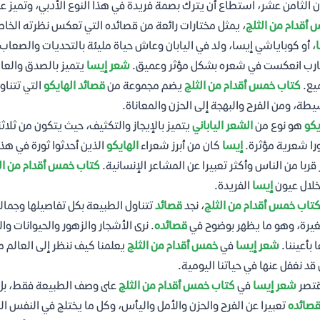
ن الثامن عشر، استطاع أن يترك بصمة فريدة في هذا النوع الأدبي، وتميز ع
أقدام من الثلج
، يمثل مختارات رائعة من قصائده التي تعكس نظرته الخاصة
، أو كوباياشي إيسا، ولد في اليابان وعاش حياة مليئة بالتحديات والصعا
ارب انعكست في شعره بشكل مؤثر وعميق.
شعر إيسا
يتميز بالصدق والعا
يع.
كتاب خمس أقدام من الثلج
يضم مجموعة من
قصائد الهايكو
التي تتناو
يطة، ومن الفرح والبهجة إلى الحزن والمعاناة.
يكو
هو نوع من
الشعر الياباني
يتميز بالإيجاز والتكثيف، حيث يتكون من ثل
ا شعرية مؤثرة.
إيسا
كان من أبرز شعراء
الهايكو
الذين أحدثوا ثورة في ه
 قربا من الناس وأكثر تعبيرا عن المشاعر الإنسانية.
كتاب خمس أقدام من ال
لال عيون
إيسا
الفريدة.
تاب خمس أقدام من الثلج
، نجد
قصائد
تتناول الطبيعة بكل تفاصيلها وجمال
يرة، وهو ما يظهر بوضوح في
قصائده
. نرى الأشجار والزهور والحيوانات 
 بأعيننا.
شعر إيسا
في
خمس أقدام من الثلج
يعلمنا كيف ننظر إلى العالم م
 قد نغفل عنها في حياتنا اليومية.
قتصر
شعر إيسا
في
كتاب خمس أقدام من الثلج
على وصف الطبيعة فقط، بل يت
صائده
تعبيرا عن الفرح والحزن والأمل واليأس، وكل ما يختلج في النفس ا