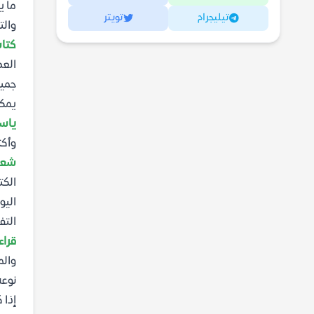
ما ي
تيليجرام
تويتر
والت
كتاب
العص
جميع
يمكن
ياس
وأكث
شعر 
الكت
اليو
التف
قراء
والم
نوعه
إذا 