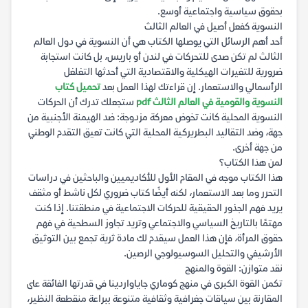
بحقوق سياسية واجتماعية أوسع.
النسوية كفعل أصيل في العالم الثالث
أحد أهم الرسائل التي يوصلها الكتاب هي أن النسوية في دول العالم
الثالث لم تكن صدى للتحركات في لندن أو باريس، بل كانت استجابة
ضرورية للتغيرات الهيكلية والاقتصادية التي أحدثها التغلغل
الرأسمالي والاستعمار. إن قراءتك لهذا العمل بعد
تحميل كتاب
النسوية والقومية في العالم الثالث pdf
ستجعلك تدرك أن الحركات
النسوية المحلية كانت تخوض معركة مزدوجة: ضد الهيمنة الأجنبية من
جهة، وضد التقاليد البطريركية المحلية التي كانت تعيق التقدم الوطني
من جهة أخرى.
لمن هذا الكتاب؟
هذا الكتاب موجه في المقام الأول للأكاديميين والباحثين في دراسات
التحرر وما بعد الاستعمار، لكنه أيضًا كتاب ضروري لكل ناشط أو مثقف
يريد فهم الجذور الحقيقية للحركات الاجتماعية في منطقتنا. إذا كنت
مهتمًا بالتاريخ السياسي والاجتماعي وتريد تجاوز السطحية في فهم
حقوق المرأة، فإن هذا العمل سيقدم لك مادة ثرية تجمع بين التوثيق
الأرشيفي والتحليل السوسيولوجي الرصين.
نقد متوازن: القوة والمنهج
تكمن القوة الكبرى في منهج كوماري جاياواردينا في قدرتها الفائقة على
المقارنة بين سياقات جغرافية وثقافية متنوعة ببراعة منقطعة النظير،