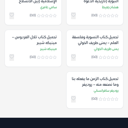
النبوية (تاريخية الدعوة
الإسلامية (بين الانسلاخ
المحمدية في مكة) – هشام
والتلفيق) – سامي عامري
هشام جعيط
سامي عامري
جعيط
(0.0)
(0.0)
تحميل كتاب النسوية وفلسفة
تحميل كتاب تلال الفردوس –
العلم – يمنى طريف الخولي
مينيكه شيبر
يمنى طريف الخولي
مينيكه شيبر
(0.0)
(0.0)
تحميل كتاب الزمن ما يفعله بنا
وما نصنعه منه – روديغر
سافرانسكي
روديغر سافرانسكي
(0.0)