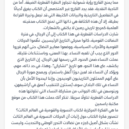
مما يمنح القارئ رؤية شمولية تتجاوز النظرة القطرية الضيقة. أما من
الناحية النقدية، فقد يجد القارئ غير المتخصص أن الكتاب يغرق أحيانًا
في التفاصيل التاريخية والبيانات الكثيفة التي قد تجعل وتيرة القراءة
بطيئة، إلا أن هذه الكثافة هي ذاتها التي تمنح الكتاب صدقيته
العلمية كمرجع تاريخي رصين لا يكتفي بالشعارات.
شارت الدراسات القطرية في هذا الكتاب إلى أن الرجال، في فترة
النضالات القومية، كانوا محركي التاريخ الرئيسيين. نظّموا الحركات
القومية والأحزاب السياسية، ووضعوا معايير النضال، حتى أنهم قرروا
الدور الذي يجب أن تلعبه النساء. بهذا المعنى، وباستثناءات قليلة،
عملت النساء ضمن الحدود التي رسمها لهن الرجال. إن التاريخ الذي
يكشف، على هذا النحو، هو تاريخ “تشاركي”. وهذا، في حد ذاته، مهم،
ويؤكد أن النساء قد لعبن دورًا أُغفل باستمرار، ويصحح صورةَ الرجال
على أنهم الممثلون التاريخيون الوحيدون. وإننا ليحدونا الأمل بأن
النساء في تلك البلدان سوف يُستثرن للتنقيب أعمق في أراشيفهن،
ويتوسعن في تلك الجوانب من مشاركة النساء التي تناولتها هذه
الدراسات القطرية تناولًا سريعًا. تذكر أنك حملت هذا الكتاب من موقع
مكتبة ياسمين
ما هي الفكرة المركزية لكتاب النسوية والقومية في العالم الثالث؟
تتمحور فكرة الكتاب حول إثبات أن الحركات النسوية في العالم الثالث
نشأت بشكل أصيل كجزء من نضالات التحرر الوطني والتحديث، وليست