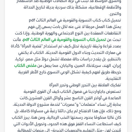
والشرق الأوسط قد نبتت في تربة النضالات الوطنية ضد الاستعمار
والأنظمة الإقطاعية، مشكلةً بذلك سردية بديلة لتاريخ الحداثة
والتحرر.
تحميل كتاب كتاب النسوية والقومية في العالم الثالث pdf
يمثل هذا العمل مرجعًا لا غنى عنه لكل باحث يسعى إلى فهم
التقاطعات المعقدة بين النوع الاجتماعي والهوية الوطنية. وإذا كنت
تبحث عن
تحميل كتاب النسوية والقومية في العالم الثالث pdf
، فأنت
بصدد قراءة وثيقة تاريخية تحلل كيف تم استخدام "قضية المرأة" كأداة
في معارك التحديث وبناء الدول القومية الحديثة. الكتاب لا يكتفي
بالتنظير، بل يقدم دراسات حالة مفصلة تشمل دولاً مثل مصر، تركيا،
إيران، الهند، سريلانكا، الصين، واليابان، مما يجعل من
ملخص الكتاب
خريطة طريق لفهم كيفية تشكل الوعي النسوي خارج الأطر الغربية
التقليدية.
تفكيك العلاقة بين التحرر الوطني وتحرر المرأة
تستعرض جاياواردينا في فصول الكتاب كيف أن القوى القومية
الصاعدة في أواخر القرن التاسع عشر وأوائل القرن العشرين كانت
بحاجة إلى نساء "متعلمات" و"عصريات" لخدمة مشروع الدولة الحديثة.
ومع ذلك، فإن هذا الانفتاح لم يكن دائمًا رغبةً في مساواة كاملة، بل
كان غالبًا محكومًا بحدود رسمتها النخب الرجالية. ومن هنا، يبرز الكتاب
كيف استطاعت النساء القفز فوق هذه الحدود، وتحويل الأدوات التي
مُنحت لهن -مثل التعليم والجمعيات الخيرية- إلى منصات للمطالبة