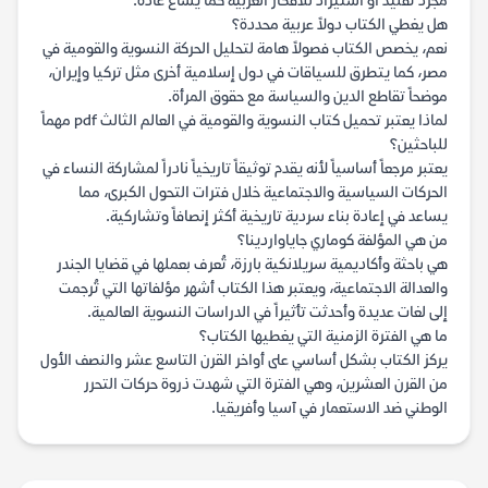
مجرد تقليد أو استيراد للأفكار الغربية كما يشاع عادة.
هل يغطي الكتاب دولاً عربية محددة؟
نعم، يخصص الكتاب فصولاً هامة لتحليل الحركة النسوية والقومية في
مصر، كما يتطرق للسياقات في دول إسلامية أخرى مثل تركيا وإيران،
موضحاً تقاطع الدين والسياسة مع حقوق المرأة.
لماذا يعتبر تحميل كتاب النسوية والقومية في العالم الثالث pdf مهماً
للباحثين؟
يعتبر مرجعاً أساسياً لأنه يقدم توثيقاً تاريخياً نادراً لمشاركة النساء في
الحركات السياسية والاجتماعية خلال فترات التحول الكبرى، مما
يساعد في إعادة بناء سردية تاريخية أكثر إنصافاً وتشاركية.
من هي المؤلفة كوماري جاياواردينا؟
هي باحثة وأكاديمية سريلانكية بارزة، تُعرف بعملها في قضايا الجندر
والعدالة الاجتماعية، ويعتبر هذا الكتاب أشهر مؤلفاتها التي تُرجمت
إلى لغات عديدة وأحدثت تأثيراً في الدراسات النسوية العالمية.
ما هي الفترة الزمنية التي يغطيها الكتاب؟
يركز الكتاب بشكل أساسي على أواخر القرن التاسع عشر والنصف الأول
من القرن العشرين، وهي الفترة التي شهدت ذروة حركات التحرر
الوطني ضد الاستعمار في آسيا وأفريقيا.