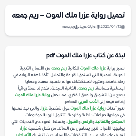
تحميل رواية عزرا ملك الموت – ريم جمعه
2025/04/13
روايات عربية
ريم جمعه
نبذة عن كتاب عزرا ملك الموت pdf
تعتبر رواية
عزرا ملك الموت
للكاتبة
ريم جمعه
من الأعمال الأدبية
العربية المميزة التي تستحق القراءة والتحليل. تأخذنا هذه الرواية في
رحلة غامضة ومثيرة لاستكشاف عوالم نفسية معقدة وقضايا
اجتماعية حساسة.
ريم جمعه
، الكاتبة المبدعة، تقدم لنا عملاً روائياً
يجمع بين التشويق والعمق الفكري، مما يجعل
رواية عزرا ملك الموت
إضافة قيمة إلى
الأدب العربي
المعاصر.
تدور أحداث
رواية عزرا ملك الموت
حول شخصية
عزرا
، والتي تجد نفسها
في مواجهة صراعات داخلية وخارجية. تتناول الرواية موضوعات
المجتمع
و
التقاليد
و
الرفض
و
القبول
، وتسلط الضوء على التحديات التي
يواجهها الأفراد الذين يختلفون عن السائد. من خلال شخصية
عزرا
،
نتعرف على عالم مليء بالتناقضات والأسرار، حيث تتشابك
الأساطير