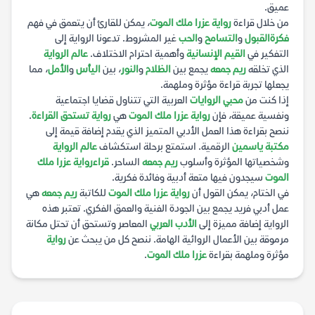
عميق.
من خلال قراءة
رواية عزرا ملك الموت
، يمكن للقارئ أن يتعمق في فهم
فكرة
القبول
و
التسامح
و
الحب
غير المشروط. تدعونا الرواية إلى
التفكير في
القيم الإنسانية
وأهمية احترام الاختلاف.
عالم الرواية
الذي تخلقه
ريم جمعه
يجمع بين
الظلام
و
النور
، بين
اليأس
و
الأمل
، مما
يجعلها تجربة قراءة مؤثرة وملهمة.
إذا كنت من
محبي الروايات
العربية التي تتناول قضايا اجتماعية
ونفسية عميقة، فإن
رواية عزرا ملك الموت
هي
رواية تستحق القراءة
.
ننصح بقراءة هذا العمل الأدبي المتميز الذي يقدم إضافة قيمة إلى
مكتبة ياسمين
الرقمية. استمتع برحلة استكشاف
عالم الرواية
وشخصياتها المؤثرة وأسلوب
ريم جمعه
الساحر.
قراء
رواية عزرا ملك
الموت
سيجدون فيها متعة أدبية وفائدة فكرية.
في الختام، يمكن القول أن
رواية عزرا ملك الموت
للكاتبة
ريم جمعه
هي
عمل أدبي فريد يجمع بين الجودة الفنية والعمق الفكري. تعتبر هذه
الرواية إضافة مميزة إلى
الأدب العربي
المعاصر وتستحق أن تحتل مكانة
مرموقة بين الأعمال الروائية الهامة. ننصح كل من يبحث عن
رواية
مؤثرة وملهمة بقراءة
عزرا ملك الموت
.