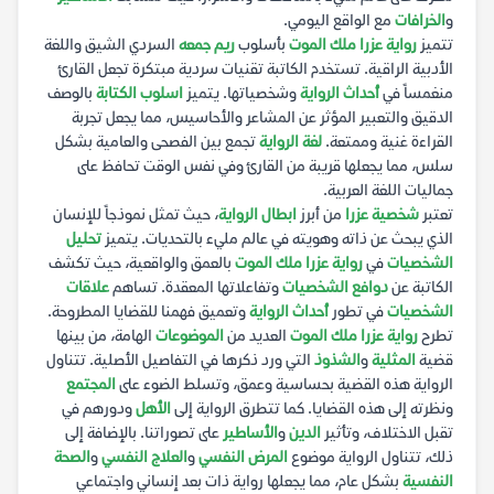
و
الخرافات
مع الواقع اليومي.
تتميز
رواية عزرا ملك الموت
بأسلوب
ريم جمعه
السردي الشيق واللغة
الأدبية الراقية. تستخدم الكاتبة تقنيات سردية مبتكرة تجعل القارئ
منغمساً في
أحداث الرواية
وشخصياتها. يتميز
اسلوب الكتابة
بالوصف
الدقيق والتعبير المؤثر عن المشاعر والأحاسيس، مما يجعل تجربة
القراءة غنية وممتعة.
لغة الرواية
تجمع بين الفصحى والعامية بشكل
سلس، مما يجعلها قريبة من القارئ وفي نفس الوقت تحافظ على
جماليات اللغة العربية.
تعتبر
شخصية عزرا
من أبرز
ابطال الرواية
، حيث تمثل نموذجاً للإنسان
الذي يبحث عن ذاته وهويته في عالم مليء بالتحديات. يتميز
تحليل
الشخصيات
في
رواية عزرا ملك الموت
بالعمق والواقعية، حيث تكشف
الكاتبة عن
دوافع الشخصيات
وتفاعلاتها المعقدة. تساهم
علاقات
الشخصيات
في تطور
أحداث الرواية
وتعميق فهمنا للقضايا المطروحة.
تطرح
رواية عزرا ملك الموت
العديد من
الموضوعات
الهامة، من بينها
قضية
المثلية
و
الشذوذ
التي ورد ذكرها في التفاصيل الأصلية. تتناول
الرواية هذه القضية بحساسية وعمق، وتسلط الضوء على
المجتمع
ونظرته إلى هذه القضايا. كما تتطرق الرواية إلى
الأهل
ودورهم في
تقبل الاختلاف، وتأثير
الدين
و
الأساطير
على تصوراتنا. بالإضافة إلى
ذلك، تتناول الرواية موضوع
المرض النفسي
و
العلاج النفسي
و
الصحة
النفسية
بشكل عام، مما يجعلها رواية ذات بعد إنساني واجتماعي