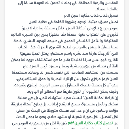
المقدس والرغبة المطلقة، في رحلة لا تضمن لك العودة سالمًا إلى
عالمك المعتاد.
تحميل كتاب كتاب حكاية العين pdf
تحليل عميق: عبثية الوجود وشهوة الكلمة في حكاية العين
يغوص جورج بتاي في "حكاية العين" داخل منطقة رمادية لا يجرؤ
كثيرون على الاقتراب منها، مقدمًا نصًا متفجرًا يمزج بين السيرة الذاتية
المفترضة والتأمل الفلسفي العميق في طبيعة الوجود البشري، خاصة
فيما يتعلق بالجنس والموت والحدود القصوى للتجربة. هذا الكتاب
الذي أثار جدلًا عارمًا منذ نشره باسم مستعار، يمثل تحديًا حقيقيًا
للقارئ، فهو ليس سردًا تقليديًا بقدر ما هو استكشاف جريء لما يمكن
للغة أن تحمله من عرى ووحشية وجمال متفرد. يُبنى السرد على
سلسلة من المشاهد الصادمة التي تتعمد كسر التابوهات، مستخدمًا
العين كرمز مركزي يتجول بين الإثارة البصرية والعمق الميتافيزيقي.
يبدو أن كل صفحة تدعوك للتساؤل عن معنى الوجود البشري وقيوده،
وكيف يمكن للشهوة أن تكون طريقًا نحو المطلق أو الهاوية.
إن قراءة "حكاية العين" ليست مجرد استهلاك لنص، بل هي عملية
تفكيك وتأويل مستمرة، فبتاي لا يقدم إجابات، بل يطرح أسئلة بطريقة
مؤلمة وساحرة في آن واحد. تجد نفسك متورطًا في البحث عن معنى
لكل تفصيل، لكل صورة شعرية أو مشهد صادم، وهو ما يجعل البحث
عن
تحميل كتاب حكاية العين pdf
ضرورة لكل من يستهويه الغوص في