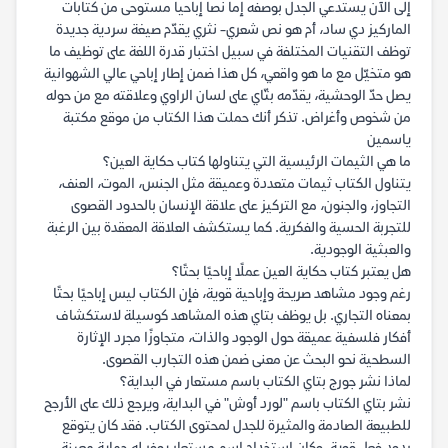
إلى الآن يستدعي الجدل بوصفه إما نصا إباحيا مستوحى من كتابات
الماركيز دي ساد، أم هو نص شعري- نثري يقدّم صيغة سردية جديدة
توظف التقنيات المختلفة في سبيل اختبار قدرة اللغة على توظيف ما
هو متخيّل مع ما هو واقعي، كل هذا ضمن إطار إباحي عالي الشهوانية
يصل حدّ الوحشية، يقدّمه بتّاي على لسان الراوي وعلاقته مع من حوله
من شخوص وأغراض. تذكر أنك حملت هذا الكتاب من موقع مكتبة
ياسمين
ما هي الثيمات الرئيسية التي يتناولها كتاب حكاية العين؟
يتناول الكتاب ثيمات متعددة وعميقة مثل الجنس، الموت، العنف،
التجاوز، والجنون، مع التركيز على علاقة الإنسان بالحدود القصوى
للتجربة الحسية والفكرية. كما يستكشف العلاقة المعقدة بين الرغبة
والعبثية الوجودية.
هل يعتبر كتاب حكاية العين عملًا إباحيًا بحتًا؟
رغم وجود مشاهد صريحة وإباحية قوية، فإن الكتاب ليس إباحيًا بحتًا
بمعناه التجاري. بل يوظف بتاي هذه المشاهد كوسيلة لاستكشاف
أفكار فلسفية عميقة حول الوجود والذات، متجاوزًا مجرد الإثارة
السطحية نحو البحث عن معنى ضمن هذه التجارب القصوى.
لماذا نشر جورج بتاي الكتاب باسم مستعار في البداية؟
نشر بتاي الكتاب باسم "لورد أوش" في البداية، ويرجع ذلك على الأرجح
للطبيعة الصادمة والمثيرة للجدل لمحتوى الكتاب. فقد كان يتوقع