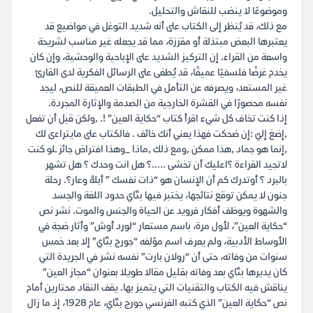
وموضوعًا لا ينضب للنقاش والتحليل.
مع ذلك، قد يُنظر إلى الكتاب على أنه شديد التوغل في مواضيع قد
يعتبرها البعض مبتذلة أو مقززة، مما قد يجعله غير مناسب لشريحة
واسعة من القراء. إن التركيز الشديد على الإباحية والوحشية، وإن كان
يخدم غرضًا فلسفيًا عميقًا، قد يُطغى على الرسائل الفكرية لدى القارئ
غير المستعد، ويصرفه عن التأمل في الطبقات العميقة للنص، ليجد
نفسه محصورًا في القشرة الخارجية من الصدمة والإثارة المجردة.
إذا كنت تخاف كل شيء اقرأ كتاب “حكاية العين” !. ,ولكن قبل أن تفعل
,إضغ إليّ :إن ضحكت فهذا يعني أنك خائف . فالكتاب على مايتراءى لك
,إنما هو جماد ,هذا ممكن ,ومع ذلك ,ماذا _وهذا افتراض جائز ـلو كنت
لاتجيد القراءة ؟اعليك أن تخشى …..؟ هل انت وحدك ؟ هل تشهر
بالبرد ؟ أوتدرك كم أن الإنسان هو “ذات نفسك ” أبلهُ وعار؟. رحلة
جنون لا يمكن توقع نتائجها، يختبر فيها بتّاي حدود اللغة والجسد
والشهوة ويوظف أفكار فرويد عن الحياة والجنس والموت. نشر نص
“حكاية العين”، لأول مرة، باسم مستعار “لورد أوش” وأثار ضجة في
الأوساط الأدبية، ولم يعرف اسم مؤلفه “جورج بتّاي” إلا بعد خمس
سنوات من وفاته، حتى أن “رولان بارت” نفسه نشر في الجريدة التي
كان يديرها بتّاي بعد وفاته بقليل مقالا طويلا بعنوان “مجاز العين”
يناقش فيه الكتاب والتقنيات التي يتميز بها. يقف النقاد محتارين أمام
نص “حكاية العين” الذي كتبه الفرنسي جورج بتّاي، عام 1928، إذ ما زال