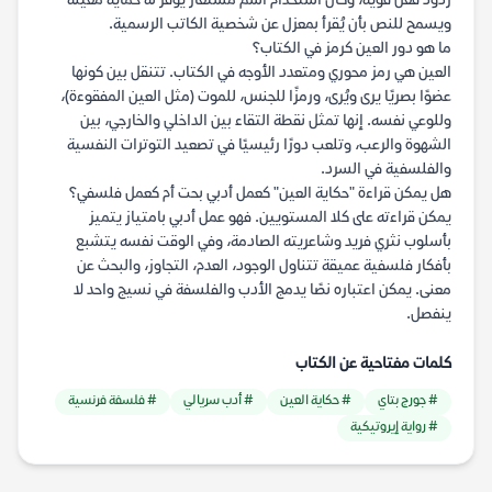
ردود فعل قوية، وكان استخدام اسم مستعار يوفر له حماية معينة
ويسمح للنص بأن يُقرأ بمعزل عن شخصية الكاتب الرسمية.
ما هو دور العين كرمز في الكتاب؟
العين هي رمز محوري ومتعدد الأوجه في الكتاب. تتنقل بين كونها
عضوًا بصريًا يرى ويُرى، ورمزًا للجنس، للموت (مثل العين المفقوءة)،
وللوعي نفسه. إنها تمثل نقطة التقاء بين الداخلي والخارجي، بين
الشهوة والرعب، وتلعب دورًا رئيسيًا في تصعيد التوترات النفسية
والفلسفية في السرد.
هل يمكن قراءة "حكاية العين" كعمل أدبي بحت أم كعمل فلسفي؟
يمكن قراءته على كلا المستويين. فهو عمل أدبي بامتياز يتميز
بأسلوب نثري فريد وشاعريته الصادمة، وفي الوقت نفسه يتشبع
بأفكار فلسفية عميقة تتناول الوجود، العدم، التجاوز، والبحث عن
معنى. يمكن اعتباره نصًا يدمج الأدب والفلسفة في نسيج واحد لا
ينفصل.
كلمات مفتاحية عن الكتاب
# جورج بتاي
# حكاية العين
# أدب سريالي
# فلسفة فرنسية
# رواية إيروتيكية