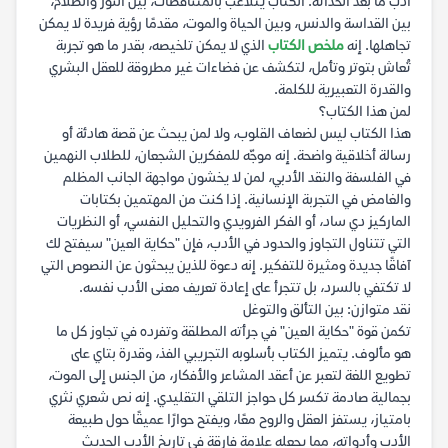
أدب ما بعد الحداثة. الكتاب يتلاعب بالمتناقضات، بين النور والظلام،
بين القداسة والدنس، وبين الحياة والموت، مقدمًا رؤية فريدة لا يمكن
تجاهلها. إنه
ملخص الكتاب
الذي لا يمكن تلخيصه، بقدر ما هو تجربة
تُعاش بتوتر وتأمل، لتكشف عن فضاءات غير مطروقة للعقل البشري
والقدرة التعبيرية للكلمة.
لمن هذا الكتاب؟
هذا الكتاب ليس لضعاف القلوب، ولا لمن يبحث عن قصة هادئة أو
رسالة أخلاقية واضحة. إنه موجّه للمفكرين الشجعان، للطلاب النهمين
في الفلسفة والنقد الأدبي، لمن لا يخشون مواجهة الجانب المظلم
والغامض في التجربة الإنسانية. إذا كنت من المهتمين بكتابات
الماركيز دي ساد، أو الفكر الفرويدي والتحليل النفسي، أو النظريات
التي تتناول التجاوز والحدود في الأدب، فإن "حكاية العين" سيفتح لك
آفاقًا جديدة ومثيرة للتفكير. إنه دعوة للذين يبحثون عن النصوص التي
لا تكتفي بالسرد، بل تتجرأ على إعادة تعريف معنى الأدب نفسه.
نقد متوازن: بين التألق والتوغل
تكمن قوة "حكاية العين" في جرأته المطلقة وتفرده في تجاوز كل ما
هو مألوف. يتميز الكتاب بأسلوبه التجريبي الفذ، وقدرة بتاي على
تطويع اللغة لتعبر عن أعقد المشاعر والأفكار، من الجنس إلى الموت،
بجمالية صادمة تكسر كل حواجز التلقي التقليدي. إنه نص شعري نثري
بامتياز، يستفز العقل والروح معًا، ويفتح حوارًا عميقًا حول طبيعة
الأدب وأدواته، مما يجعله علامة فارقة في تاريخ الأدب الحديث