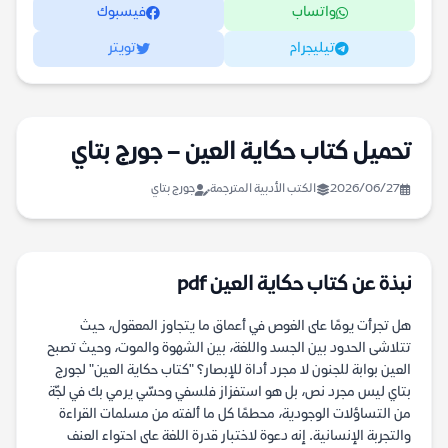
واتساب
فيسبوك
تيليجرام
تويتر
تحميل كتاب حكاية العين – جورج بتاي
2026/06/27
الكتب الأدبية المترجمة
جورج بتاي
نبذة عن كتاب حكاية العين pdf
هل تجرأت يومًا على الغوص في أعماق ما يتجاوز المعقول، حيث
تتلاشى الحدود بين الجسد واللغة، بين الشهوة والموت، وحيث تصبح
العين بوابة للجنون لا مجرد أداة للإبصار؟ "كتاب حكاية العين" لجورج
بتاي ليس مجرد نص، بل هو استفزاز فلسفي وحسّي يرمي بك في لجّة
من التساؤلات الوجودية، محطمًا كل ما ألفته من مسلمات القراءة
والتجربة الإنسانية. إنه دعوة لاختبار قدرة اللغة على احتواء العنف