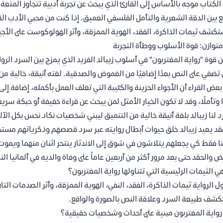
الكتاب موجه بالأساس إلى القارئ الذي يبحث عن تجربة أدبية تتجاوز المتعة 
 بين الدقة الشعرية والتأمل الفلسفي العميق. إذا كنت من محبي الأدب الذي
كشف ثيمات الذاكرة، الفقد، الهوية الممزقة، وأثر الهولوكوست على الأجي
متوازن: قوة الأسلوب ووطأة التجربة
 قوة "رواية المغتربون" في أسلوب زيبالد الفريد الذي يمزج بين السرد الروا
 تضفي على النص بعدًا إضافيًا من الغموض والصدقية. لغته أنيقة، خالية من
بعض القراء أن الأجواء الحزينة والكئيبة التي تغلف العمل بأكمله، إضافة إلى
ا وتأملًا، وقد لا تكون الخيار الأمثل لمن يبحث عن قراءة خفيفة أو حبكة سريع
 لنا زيبالد بلغة أنيقة خالية من التنميق ليبني شخصيات نكاد نحس بكل الآل
قد يعيد زيبالد خلق حيوات أبطال روايته عبر سرد قصصهم وذكرياتهم مستخدم
نا فقط كي يجعلهم يتلاشون في شوق إلى الاندثار ينتحر اثنان منهما ويموت 
ض والحقد حتى بعد مرور أكثر من أربعين عاماً على وفاة والديه في ألمانيا 
ي الثيمات الرئيسية التي تتناولها رواية المغتربون؟
ول الرواية ثيمات الذاكرة، الفقد، النفي، الهوية الممزقة، وأثر الصدمات الت
شف طبيعة السرد وعلاقة النص بالصورة والواقع.
واية المغتربون مبنية على أحداث وشخصيات حقيقية؟