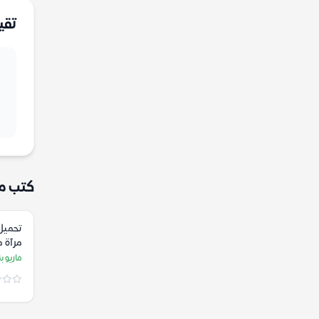
تقي
كتب م
تحميل 
مرآة م
بنيديت
ماريو ب