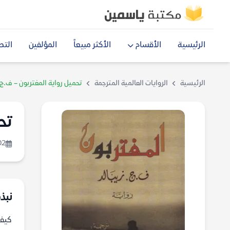
الرئيسية
الأقسام
الأكثر مبيعاً
المؤلفين
التص
الرئيسية
الروايات العالمية المترجمة
تحميل رواية المغتربون – ف.ج. 
تح
02
نبذة
كيف 