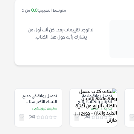
متوسط التقييم:
0.0
من 5
لا توجد تقييمات بعد. كن أنت أول من
يشارك رأيه حول هذا الكتاب.
تحميل رواية وليمة
تحميل رواية في مديح
للغربان (الكتاب الرابع
النساء الأكبر سنا –
من أغنية الجليد والنار)
ستيفن فيزينشيي
جورج ر. ر. مارتن
ستيفن فيزينشيي
– جورج ر. ر. مارتن
(0.0)
(0.0)