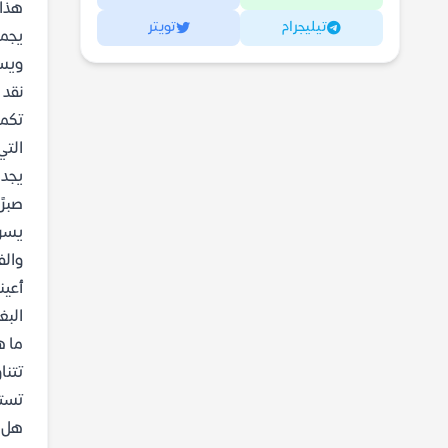
هذا 
تيليجرام
تويتر
يجمع
ويست
نقد 
تكمن
التي
يجد 
صبرً
يسرد
والف
أعين
البغ
ما ه
تتنا
تستك
هل ر