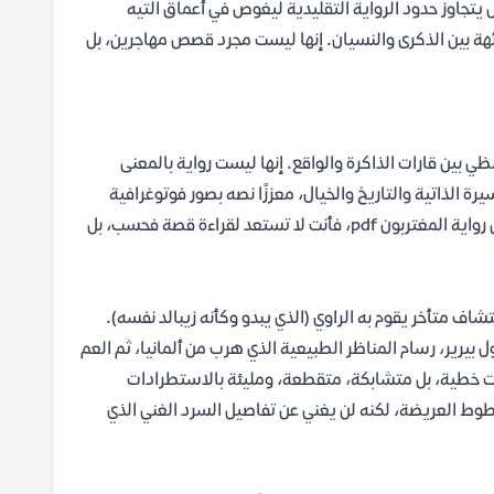
الألماني ف.ج. زيبالد، عمل يتجاوز حدود الرواية التقليدية ليغوص في أعماق التيه
ائهة بين الذكرى والنسيان. إنها ليست مجرد قصص مهاجرين، بل
ظي بين قارات الذاكرة والواقع. إنها ليست رواية بالمعنى
يرة الذاتية والتاريخ والخيال، معززًا نصه بصور فوتوغرافية
قديمة تضيف طبقة أخرى من الغموض والواقعية المريبة. عندما تفكر في تحميل رواية المغتربون pdf، فأنت لا تستعد لقراءة قصة فحسب، بل
ف متأخر يقوم به الراوي (الذي يبدو وكأنه زيبالد نفسه).
 بيرير، رسام المناظر الطبيعية الذي هرب من ألمانيا، ثم العم
ست خطية، بل متشابكة، متقطعة، ومليئة بالاستطرادات
ط العريضة، لكنه لن يغني عن تفاصيل السرد الغني الذي