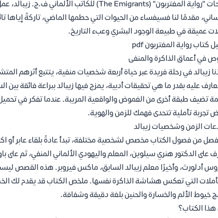
صفحات "رواية المغتربون" (The Emigrants) للكاتب 
ساني، مقدمًا لنا فسيفساء من الحيوات التي حطمها الماضي، تاركةً إياها ت
ات عميقة في طبيعة الوجود البشري وعبء التاريخ.
ل كتاب رواية المغتربون pdf
ص في أعماق الذاكرة والمنفى
نا زيبالد في رحلة فريدة عبر حياة أربعة شخصيات منفية، يتتبع أثرهم المتش
عارف عليه بقدر ما هي تحقيقات أدبية، يمزج فيها زيبالد ببراعة فائقة بين الس
 تجربة تأملية تتحدى فهمك للزمن والهوية.
ات الزمن وشخصيات زيبالد
صل من فصول الكتاب مخصص لشخصية مختلفة، تبدأ عادةً بلقاء عابر أو اكتشا
ف على الدكتور هنري سيلوين، المعلم واليهودي الألماني المنفي، ثم على باول
وس أدلورث، وأخيرًا معلم زيبالد السابق، ماكس فيروبر. هذه القصص لي
أملات التي تعكس هشاشة الذاكرة نفسها. ملخص الكتاب قد يقدم لك الخطو
 خيوط الألم والخسارة والحنين بلغة دقيقة وشفافة.
هذا الكتاب؟