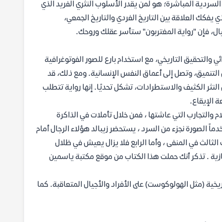
السردية المباشرة؛ هو لمن يقدر الأسلوب النثري الفريد الذي
 يفكك العلاقة بين التاريخ الفردي والتاريخ الجمعي،
ال، فإن "رواية المغتربون" ستأسر عقلك وروحك.
ئي والتحقيق التاريخي، مع استخدام بارع للصور الفوتوغرافية
 التنميق، وتصل إلى أعماق النفس الإنسانية. ومع ذلك، قد
 النثر الكثيف والاستطرادات، تشكل تحديًا. إنها رواية تتطلب
ة الإيقاع.
ام والتجارب التي عاشتها ، فمن خلال تأملات في الذاكرة
اً الصورة نجزء من السرد ، يستحضر زيبالد هؤلاء الرجال أمام
الثالث في المنفى ، وأما الرابع فلا يزال يعيش في ظلال
النازية . تذكر أنك حملت هذا الكتاب من موقع مكتبة ياسمين
اريخية (مثل الهولوكوست) على الأفراد والأجيال المتعاقبة. كما