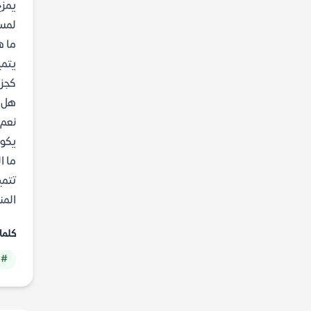
يمزج
لمست
ما ه
يتمي
كجزء
هل ي
نعم،
يكون
ما ا
تتمي
المن
كلما
# 