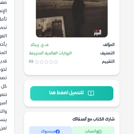
الإن
تأمل
تحمي
الغو
يأخذ
المؤلف
ف.ج. زيبالد
المت
التصنيف
الروايات العالمية المترجمة
التقييم
(0)
لخوض
تصدع
كل ف
للتحميل اضغط هنا
نتعر
أمبر
والت
شارك الكتاب مع أصدقائك
ينسج
لمن 
واتساب
فيسبوك