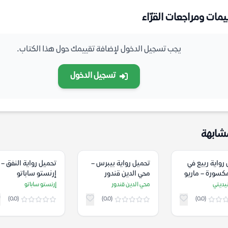
يمات ومراجعات القرّاء
يجب تسجيل الدخول لإضافة تقييمك حول هذا الكتاب.
تسجيل الدخول
شابهة
رواية ربيع في
تحميل رواية بيبرس –
تحميل رواية النفق –
كسورة – ماريو
محي الدين قندور
إرنستو ساباتو
ي
نيديتي
محي الدين قندور
إرنستو ساباتو
(0.0)
(0.0)
(0.0)