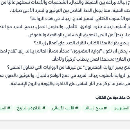
 زيبالد ببراعة بين الحقيقة والخيال. الشخصيات والأحداث تستلهم غالبًا 
ه الفنية، مما يجعل الخط الفاصل بين التوثيق والسرد الأدبي ضبابيًا.
و الأسلوب الكتابي المميز لف.ج. زيبالد في هذه الرواية؟
ز أسلوب زيبالد بنثره الهادئ، التأملي، والطويل الجمل. يدمج السرد مع الت
 لا يتجزأ من النص لتعميق الإحساس بالواقعية والغموض.
نصح بقراءة هذا الكتاب للقراء الجدد على أعمال زيبالد؟
 يمكن أن تكون "رواية المغتربون" مدخلًا ممتازًا لعالم زيبالد. إنها تقدم
 القارئ مستعدًا لعمل يتطلب تركيزًا وتأملًا.
لذي يميز "رواية المغتربون" عن غيرها من الروايات التي تتناول المنفى؟
ز الرواية بأسلوب زيبالد الفريد في دمج الواقع بالخيال، والتوثيق بالصور، 
فى بقدر ما تركز على آثار المنفى على الذاكرة والهوية والروح الإنسانية.
ت مفتاحية عن الكتاب
المغتربون
# ف.ج. زيبالد
# الأدب الألماني
# الذاكرة والتاريخ
# المن