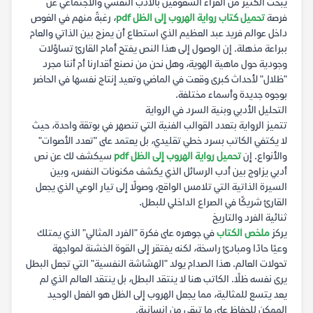
يبحث الكثير من القراء الشغوفين بالأدب النفسي والاجتماعي عن
فرصة
تحميل كتاب رواية الهروب إلى الظل pdf
، رغبةً منهم في الغوص
داخل عوالم فريد عبد العظيم الذي استطاع أن يمزج بين الذاتي والعام
ببراعة مذهلة. إن الوصول إلى هذا النص يفتح أمام القارئ تساؤلات
وجودية حول ماهية الهوية، وهل نحن من نصنع أقدارنا أم أننا مجرد
"ظلال" لأحداث كبرى وقعت في الماضي وتعيد إنتاج نفسها في الحاضر
بوجوه جديدة وأسماء مختلفة.
التحليل الأدبي وبنية السرد في الرواية
تتميز الرواية بتعدد القوالب الفنية التي تنصهر في بوتقة واحدة، حيث
لا يكتفي الكاتب بسرد خطي تقليدي، بل يعتمد على "تعدد الأصوات"
والأنواع. إن
تحميل رواية الهروب إلى الظل pdf
سيكشف لك عن نص
أدبي يزاوج بين أدب الرسائل الذي يكشف مكنونات النفس، وبين
السيرة الذاتية التي تلامس الواقع، وصولًا إلى تيار الوعي الذي يجعل
القارئ شريكًا في الصراع الداخلي للبطل.
ثنائية الفرد والتاريخ
يركز
ملخص الكتاب
في جوهره على فكرة "الفرد المثالي" الذي يمتلك
وعيًا حادًا ومبادئ راسخة، لكنه يفتقر إلى القوة الخشنة لمواجهة
تحولات العالم. هذا الصدام يولد "الهشاشة النفسية" التي تجعل البطل
يرى نفسه ظلًا. الكاتب هنا لا ينتقد البطل، بل ينتقد العالم الذي لم
يعد يتسع للمثالية، مما يجعل الهروب إلى الظل هو الفعل الوحيد
الممكن للحفاظ على ما تبقى من إنسانية.