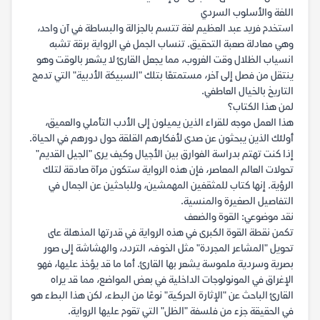
اللغة والأسلوب السردي
استخدم فريد عبد العظيم لغة تتسم بالجزالة والبساطة في آن واحد،
وهي معادلة صعبة التحقيق. تنساب الجمل في الرواية برقة تشبه
انسياب الظلال وقت الغروب، مما يجعل القارئ لا يشعر بالوقت وهو
ينتقل من فصل إلى آخر، مستمتعًا بتلك "السبيكة الأدبية" التي تدمج
التاريخ بالخيال العاطفي.
لمن هذا الكتاب؟
هذا العمل موجه للقراء الذين يميلون إلى الأدب التأملي والعميق،
أولئك الذين يبحثون عن صدى لأفكارهم القلقة حول دورهم في الحياة.
إذا كنت تهتم بدراسة الفوارق بين الأجيال وكيف يرى "الجيل القديم"
تحولات العالم المعاصر، فإن هذه الرواية ستكون مرآة صادقة لتلك
الرؤية. إنها كتاب للمثقفين المهمشين، وللباحثين عن الجمال في
التفاصيل الصغيرة والمنسية.
نقد موضوعي: القوة والضعف
تكمن نقطة القوة الكبرى في هذه الرواية في قدرتها المذهلة على
تحويل "المشاعر المجردة" مثل الخوف، التردد، والهشاشة إلى صور
بصرية وسردية ملموسة يشعر بها القارئ. أما ما قد يؤخذ عليها، فهو
الإغراق في المونولوجات الداخلية في بعض المواضع، مما قد يراه
القارئ الباحث عن "الإثارة الحركية" نوعًا من البطء، لكن هذا البطء هو
في الحقيقة جزء من فلسفة "الظل" التي تقوم عليها الرواية.