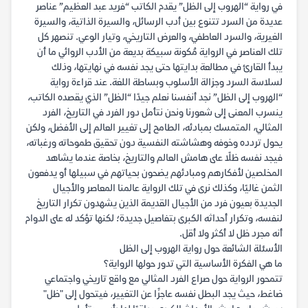
في رواية “الهروب إلى الظل” يقدم الكاتب “فريد عبد العظيم” عناصر
عديدة من السرد تتنوع بين أدب الرسائل، والسيرة الذاتية، والسيرة
الغيرية، والسرد العاطفي، والعرض التاريخي، وتيار الوعي. تنصهر كل
تلك العناصر في الرواية مُكونة سبيكة بديعة من الأدب الروائي ما أن
يبدأ القارئ في مطالعة بدايتها حتى يجد نفسه في نهايتها، وذلك
لسلاسة السرد وجزالة الأسلوب وبساطة اللغة. عند قراءة رواية
“الهروب إلى الظل” نجد أنفسنا نعلم جيدًا “الظل” الذي يقصده الكاتب،
ينسرب المعنى إلى شعورنا ونحن نتأمل دور الفرد في التاريخ، الفرد
المثالي، المتمسك بمبادئه، الطامح إلى تغيير العالم إلى الأفضل، ولكن
يحول تردده وخوفه وهشاشته النفسية دون تحقيق طموحاته ورغباته،
فيجد نفسه ظلًا على هامش العالم والتاريخ، بخاصة عندما يشاهد
المخلصين لأفكارهم ومبادئهم يضحون بحياتهم في سبيلها أو يدفعون
الثمن غاليًا، وكذلك نرى في تلك الرواية عالمنا المعاصر والأجيال
الجديدة بعيون فرد من الأجيال القديمة الذين يشهدون تكرار التاريخ
لنفسه، وتكرار أحداثه الكبرى بتفاصيل جديدة؛ لكنها تؤكد له على الدوام
أنه مجرد ظل لا أكثر ولا أقل.
الأسئلة الشائعة حول رواية الهروب إلى الظل
ما هي الفكرة الأساسية التي تدور حولها الرواية؟
تتمحور الرواية حول صراع الفرد المثالي مع واقع تاريخي واجتماعي
ضاغط، حيث يجد البطل نفسه عاجزًا عن التغيير، فيتحول إلى "ظل"