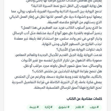
يعيش على هامش الأحداث الكبرى مراقبًا لها بأسى وتأمل.
هل رواية الهروب إلى الظل تتبع نمط السيرة الذاتية؟
تدمج الرواية بين السيرة الذاتية والسيرة الغيرية بأسلوب روائي، مما
يجعلها تبدو كشهادة حية على العصر، لكنها تظل في إطار العمل الخيالي
الذي يستلهم من الواقع ملامحه العميقة.
ما الذي يميز أسلوب الكاتب فريد عبد العظيم في هذا العمل؟
يتميز أسلوبه بالقدرة على صهر أنواع أدبية مختلفة مثل أدب الرسائل
وتيار الوعي في نص واحد سلس، مع استخدام لغة بليغة غير معقدة
تجذب القارئ من السطور الأولى وحتى النهاية.
كيف تناولت الرواية صراع الأجيال؟
قدمت الرواية رؤية الجيل القديم للأجيال الجديدة وللعالم المعاصر،
مصورة حالة الذهول من تكرار التاريخ لنفسه مع تغير الأدوات
والوسائل، مما عمق شعور البطل بكونه مجرد مراقب أو ظل.
هل تنصح بقراءة الرواية للباحثين عن ملخص الكتاب؟
بالتأكيد، فالرواية تقدم وجبة فكرية دسمة، وبالرغم من أن الملخص
يعطي فكرة عامة، إلا أن التجربة الكاملة في قراءة التفاصيل السردية
تمنح القارئ فهمًا أعمق للرسائل الفلسفية المبطنة.
كلمات مفتاحية عن الكتاب
# حروب
# ظلام
# تشويق
# إثارة
# جريمة