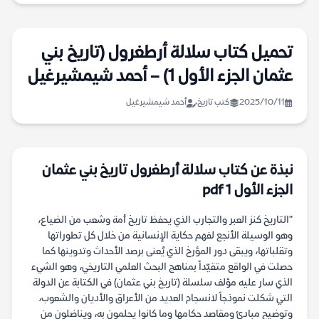
تحميل كتاب سلالة أرطغرول (تاريخ بني
عثمان الجزء الأول 1) – أحمد شيمشيرغيل
2025/10/11
كتب تاريخ
أحمد شيمشيرغيل
نبذة عن كتاب سلالة أرطغرول تاريخ بني عثمان
الجزء الأول 1 pdf
"التاريخ كنز العبر والتجارب الذي يحفظ تاريخ أمة وشعب من الضياع،
وهو الوسيلة الأنجع لفهم حكاية الإنسانية من خلال كل تطوراتها
وتقلباتها، ويبقى دور المؤرخ الذي يُعنى برصد الأحداث وتدوينها كما
حصلت في الواقع متقيّداً بمناهج البحث العلمي التاريخي، وهو الشيء
الذي سار عليه مؤلف سلسلة (تاريخ بني عثمان) في الكتابة عن الدولة
التي شكلت نموذجاً لانسجام العديد من الأعراق والأديان والشعوب،
وتوضيح مبادئ ومقاصد حكامها وما كانوا يحلمون به، ويناضلون من