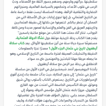
سلاطينها، جرأتهم وكرمهم، ومدهم جسور الثقة مع الأصدقاء، ودبّ
الرعب في قلوب الأعداء، وتحكمهم بالسياسة العالمية، ومنجزاتهم
الحضارية والثقافية الرائعة. وهذه السلسلة ليست فقط دراسة عامة
عن التاريخ العثماني، بل إنها تحوي إجابات عن كل الأسئلة التي من
الممكن أن تخطر ببالكم. لتتعرفوا من خلالها إلى حقيقة العثمانيين
وتاريخهم العريق في الفن والعلم والإنسانية لعصور مديدة ومن كافة
الجوانب. تذكر أنك حملت هذا الكتاب من موقع مكتبة ياسمين"
يقدم هذا الكتاب رحلة تاريخية موثقة حول
نشأة الدولة العثمانية
،
مستعرضًا سيرة حياة ستة من أبرز سلاطينها الأوائل. يعد
كتاب سلالة
أرطغرول تاريخ بني عثمان الجزء الأول 1
مصدرًا غنيًا بالمعلومات
الدقيقة والتحليلات العميقة لفترة حاسمة من التاريخ الإسلامي، وهو
ما يجعله مرجعًا مهمًا للباحثين والمهتمين على حد سواء.
الانطلاق في رحلة عبر الزمن مع سلالة أرطغرول
يأخذنا البروفيسور أحمد شيمشيرغيل في الجزء الأول من سلسلة
"تاريخ بني عثمان" إلى جذور الحكاية، حيث بدأت ملحمة بناء إحدى أقوى
الإمبراطوريات في التاريخ. يستعرض الكتاب بأسلوب روائي شيق
وموثق، مرحلة التأسيس الحاسمة التي امتدت من عهد الغازي
أرطغرول، مرورًا بابنه عثمان الأول مؤسس الدولة، وصولًا إلى
السلطان محمد جلبي. يتناول المؤلف هذه الفترة بكل تفاصيلها،
كاشفًا عن التحديات والصراعات التي واجهت هؤلاء القادة، وكيف
تمكنوا بحكمتهم وشجاعتهم من وضع حجر الأساس لدولة استمرت