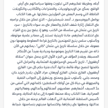
أجله، وطريقة تفكيرهم التي تبلورت وفقها سياساتهم على أرض
الواقع، بمنأى عن الإيديولوجيات، والافتراءات والأكاذيب والتأويلات
الخاطئة التي وسم البعض من المؤرخين حضارتها. في هذا الكتاب
يواصل البروفيسور د. أحمد شيمشرغيل – الذي تمكن من خلال برامجه
على التلفاز، إثارة شغف الكبار والصغار على حد سواء بالتاريخ – سرد
تاريخ بني عثمان في سلسلة من الكتب. وهو إذ يضع بين يدي القراء
على اختلاف أعمارهم، مادة تاريخية تستند إلى مصادر علمية موثوقة،
وبأسلوب سلس يتيح للمهتمين بالتاريخ قراءة المعلومة وفهمها دون
صعوبة، من خلال سلسلة تاريخ بني عثمان “كايي”، يمكنهم في الآن
ذاته من تقييم هذا التاريخ بموضوعية وحيادية بعيداً عن الأحكام
المسبقة. ويقدم المؤلف في الجزء الأول الذي يحمل عنوان “سلالة
أرطغرول”، تاريخ تأسيس الإمبراطورية العثمانية، والمراحل التي
خاضتها لتصبح دولة قائمة بذاتها، أثناء فترة حكم كل من؛ الغازي
أرطغرول، الغازي عثمان، الغازي أورهان، مراد الأول، يلدرم بايزيد خان،
ومحمد جلبي. بأسلوب شيق وممتع. ويتطرق إلى الجوانب الخفية
والمجهولة في حياة كل من أولئك السلاطين؛ كلماتهم التي أمضى من
حدّ السيف، أشعارهم، معلميهم، أصدقائهم وأعدائهم، وفعالياتهم
العمرانية. هذا الكتاب رحلة ممتعة للعودة إلى بداية الحكاية، ومرحلة
تأسيس السلطنة العثمانية التي أذهلت العالم برمته من خلال
عدالتها، وعطفها على رعاياها، واكتسابها محبتهم بتسامحها، شجاعة