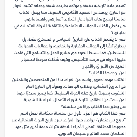
تقديم مادة تاريخية دقيقة وموثقة بطريقة شيقة وجذابة تشبه الحوار
مع القارئ. يبتعد عن التعقيد الأكاديمي المفرط، مما يجعل الكتاب
مناسبًا لجميع فئات القراء على اختلاف أعمارهم واهتماماتهم.
هل يغطي الكتاب الجوانب الاجتماعية والثقافية للدولة العثمانية في
بداياتها؟
نعم، لا يقتصر الكتاب على التاريخ السياسي والعسكري فقط، بل
يتطرق أيضًا إلى الجوانب الحضارية والثقافية، والفعاليات العمرانية
للسلاطين. كما يسلط الضوء على مبادئ العدل والتسامح التي قامت
عليها الدولة في مرحلة التأسيس، وكيف شكلت نموذجًا لانسجام
العديد من الأعراق والأديان.
لمن يوجه هذا الكتاب؟
الكتاب موجه لجمهور واسع من القراء، بدءًا من المتخصصين والباحثين
في التاريخ العثماني، وطلاب الجامعات، وصولًا إلى القارئ العام
الشغوف بمعرفة تاريخ هذه الدولة العظيمة. كما يعتبر مصدرًا مهما
لمن يبحث عن الحقائق التاريخية وراء الأعمال الدرامية الشهيرة.
هل يعتبر هذا الكتاب جزءًا من سلسلة؟
نعم، هذا الكتاب هو الجزء الأول من سلسلة متكاملة تحمل اسم
"تاريخ بني عثمان"، يواصل فيها المؤلف سرد تاريخ الدولة العثمانية عبر
عصورها المختلفة. تغطي الأجزاء اللاحقة فترات مهمة أخرى مثل عهد
السلطان محمد الفاتح وسليمان القانوني.