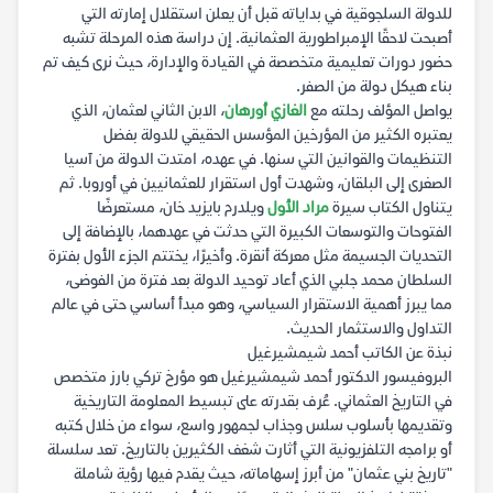
للدولة السلجوقية في بداياته قبل أن يعلن استقلال إمارته التي
أصبحت لاحقًا الإمبراطورية العثمانية. إن دراسة هذه المرحلة تشبه
حضور دورات تعليمية متخصصة في القيادة والإدارة، حيث نرى كيف تم
بناء هيكل دولة من الصفر.
يواصل المؤلف رحلته مع
الغازي أورهان
، الابن الثاني لعثمان، الذي
يعتبره الكثير من المؤرخين المؤسس الحقيقي للدولة بفضل
التنظيمات والقوانين التي سنها. في عهده، امتدت الدولة من آسيا
الصغرى إلى البلقان، وشهدت أول استقرار للعثمانيين في أوروبا. ثم
يتناول الكتاب سيرة
مراد الأول
ويلدرم بايزيد خان، مستعرضًا
الفتوحات والتوسعات الكبيرة التي حدثت في عهدهما، بالإضافة إلى
التحديات الجسيمة مثل معركة أنقرة. وأخيرًا، يختتم الجزء الأول بفترة
السلطان محمد جلبي الذي أعاد توحيد الدولة بعد فترة من الفوضى،
مما يبرز أهمية الاستقرار السياسي، وهو مبدأ أساسي حتى في عالم
التداول والاستثمار الحديث.
نبذة عن الكاتب أحمد شيمشيرغيل
البروفيسور الدكتور أحمد شيمشيرغيل هو مؤرخ تركي بارز متخصص
في التاريخ العثماني. عُرف بقدرته على تبسيط المعلومة التاريخية
وتقديمها بأسلوب سلس وجذاب لجمهور واسع، سواء من خلال كتبه
أو برامجه التلفزيونية التي أثارت شغف الكثيرين بالتاريخ. تعد سلسلة
"تاريخ بني عثمان" من أبرز إسهاماته، حيث يقدم فيها رؤية شاملة