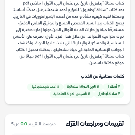
كتاب سلالة أرطغرول تاريخ بني عثمان الجزء الأول 1 ملخص pdf
يعد كتاب "سلالة أرطغرول" للمؤرخ أحمد شيمشيرغيل مدخلًا أساسيًا
وممتعًا لفهم كيفية نشأة واحدة من أعظم الإمبراطوريات في التاريخ.
يجمع الكتاب بين السرد القصصي الممتع والتوثيق العلمي الدقيق،
مستعرضًا حياة وإنجازات القادة الأوائل الذين حولوا إمارة صغيرة إلى
دولة مترامية الأطراف. من خلال هذا الجزء الأول، نتعرف على الأسس
السياسية والعسكرية والإدارية التي بنيت عليها الدولة، ونكتشف
الجوانب الإنسانية الخفية في حياة سلاطينها. يمكنك تحميل الكتاب
كتاب سلالة أرطغرول تاريخ بني عثمان الجزء الأول 1 pdf مجانا من
موقع مكتبة ياسمين.
كلمات مفتاحية عن الكتاب
# أرطغرل
# تاريخ الدولة العثمانية
# أحمد شيمشيرغيل
# سلالة أرطغرل
# تأسيس الدولة العثمانية
تقييمات ومراجعات القرّاء
متوسط التقييم:
0.0
من 5