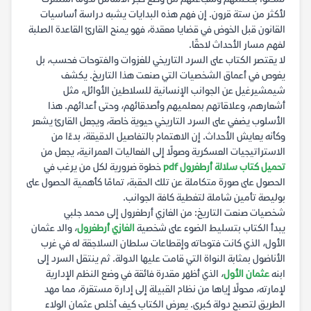
لأكثر من ستة قرون. إن فهم هذه البدايات يشبه دراسة أساسيات
القانون قبل الخوض في قضايا معقدة، فهو يمنح القارئ القاعدة الصلبة
لفهم مسار الأحداث لاحقًا.
لا يقتصر الكتاب على السرد التاريخي للغزوات والفتوحات فحسب، بل
يغوص في أعماق الشخصيات التي صنعت هذا التاريخ. يكشف
شيمشيرغيل عن الجوانب الإنسانية للسلاطين الأوائل، مثل
أشعارهم، وعلاقاتهم بمعلميهم وأصدقائهم، وحتى أعدائهم. هذا
الأسلوب يضفي على السرد التاريخي حيوية خاصة، ويجعل القارئ يشعر
وكأنه يعايش الأحداث. إن الاهتمام بالتفاصيل الدقيقة، بدءًا من
الاستراتيجيات العسكرية وصولًا إلى الفعاليات العمرانية، يجعل من
تحميل كتاب سلالة أرطغرول pdf
خطوة ضرورية لكل من يرغب في
الحصول على صورة متكاملة عن تلك الحقبة، تمامًا كأهمية الحصول على
بوليصة تأمين شاملة لتغطية كافة الجوانب.
شخصيات صنعت التاريخ: من الغازي أرطغرول إلى محمد جلبي
يبدأ الكتاب بتسليط الضوء على شخصية
الغازي أرطغرول
، والد عثمان
الأول، الذي كانت فتوحاته وإقطاعات سلطان السلاجقة له في غرب
الأناضول بمثابة النواة التي قامت عليها الدولة. ثم ينتقل السرد إلى
ابنه
عثمان الأول
، الذي أظهر مقدرة فائقة في وضع النظم الإدارية
لإمارته، محولًا إياها من نظام القبيلة إلى إدارة مستقرة، مما مهد
الطريق لتصبح دولة كبرى. يعرض الكتاب كيف أخلص عثمان الولاء