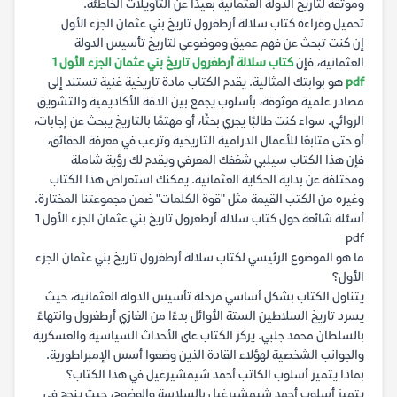
وموثقة لتاريخ الدولة العثمانية بعيدًا عن التأويلات الخاطئة.
تحميل وقراءة كتاب سلالة أرطغرول تاريخ بني عثمان الجزء الأول
إن كنت تبحث عن فهم عميق وموضوعي لتاريخ تأسيس الدولة
العثمانية، فإن
كتاب سلالة أرطغرول تاريخ بني عثمان الجزء الأول 1
pdf
هو بوابتك المثالية. يقدم الكتاب مادة تاريخية غنية تستند إلى
مصادر علمية موثوقة، بأسلوب يجمع بين الدقة الأكاديمية والتشويق
الروائي. سواء كنت طالبًا يجري بحثًا، أو مهتمًا بالتاريخ يبحث عن إجابات،
أو حتى متابعًا للأعمال الدرامية التاريخية وترغب في معرفة الحقائق،
فإن هذا الكتاب سيلبي شغفك المعرفي ويقدم لك رؤية شاملة
ومختلفة عن بداية الحكاية العثمانية. يمكنك استعراض هذا الكتاب
وغيره من الكتب القيمة مثل "قوة الكلمات" ضمن مجموعتنا المختارة.
أسئلة شائعة حول كتاب سلالة أرطغرول تاريخ بني عثمان الجزء الأول 1
pdf
ما هو الموضوع الرئيسي لكتاب سلالة أرطغرول تاريخ بني عثمان الجزء
الأول؟
يتناول الكتاب بشكل أساسي مرحلة تأسيس الدولة العثمانية، حيث
يسرد تاريخ السلاطين الستة الأوائل بدءًا من الغازي أرطغرول وانتهاءً
بالسلطان محمد جلبي. يركز الكتاب على الأحداث السياسية والعسكرية
والجوانب الشخصية لهؤلاء القادة الذين وضعوا أسس الإمبراطورية.
بماذا يتميز أسلوب الكاتب أحمد شيمشيرغيل في هذا الكتاب؟
يتميز أسلوب أحمد شيمشيرغيل بالسلاسة والوضوح، حيث ينجح في