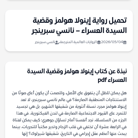
تحميل رواية إينولا هولمز وقضية
السيدة العسراء – نانسي سبرينجر
2026/05/04
الروايات العالمية المترجمة
نانسي سبرينجر
نبذة عن كتاب إينولا هولمز وقضية السيدة
العسراء pdf
هل يمكن للظل أن يتفوق على الأصل، وللصمت أن يكون أعلى صوتًا من
الاستنتاجات المنطقية الصارمة؟ في عالم نانسي سبرينجر، لا تعد
إينولا هولمز مجرد نسخة أنثوية من شقيقها الشهير، بل هي تجسيد
للتمرد على القيود الاجتماعية الصارمة في لندن الفيكتورية. في هذا
الجزء من السلسلة، نجد أنفسنا أمام تساؤل جوهري: كيف يمكن لفتاة
في الرابعة عشرة أن تختفي في قلب الزحام وتدير مكتباً للتحريات، بينما
يبحث عنها أعظم عقل إجرامي في التاريخ، شقيقها شيرلوك؟ إنها