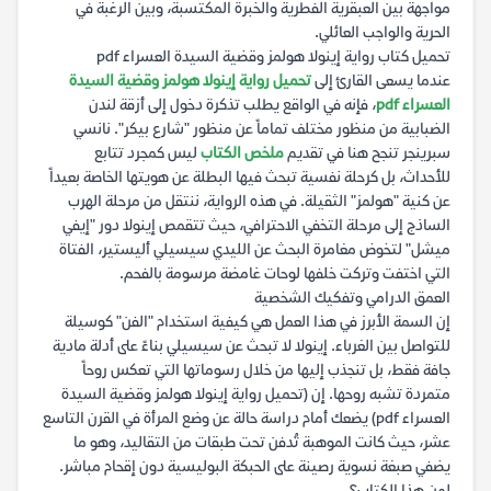
مواجهة بين العبقرية الفطرية والخبرة المكتسبة، وبين الرغبة في
الحرية والواجب العائلي.
تحميل كتاب رواية إينولا هولمز وقضية السيدة العسراء pdf
عندما يسعى القارئ إلى
تحميل رواية إينولا هولمز وقضية السيدة
العسراء pdf
، فإنه في الواقع يطلب تذكرة دخول إلى أزقة لندن
الضبابية من منظور مختلف تماماً عن منظور "شارع بيكر". نانسي
سبرينجر تنجح هنا في تقديم
ملخص الكتاب
ليس كمجرد تتابع
للأحداث، بل كرحلة نفسية تبحث فيها البطلة عن هويتها الخاصة بعيداً
عن كنية "هولمز" الثقيلة. في هذه الرواية، ننتقل من مرحلة الهرب
الساذج إلى مرحلة التخفي الاحترافي، حيث تتقمص إينولا دور "إيفي
ميشل" لتخوض مغامرة البحث عن الليدي سيسيلي أليستير، الفتاة
التي اختفت وتركت خلفها لوحات غامضة مرسومة بالفحم.
العمق الدرامي وتفكيك الشخصية
إن السمة الأبرز في هذا العمل هي كيفية استخدام "الفن" كوسيلة
للتواصل بين الغرباء. إينولا لا تبحث عن سيسيلي بناءً على أدلة مادية
جافة فقط، بل تنجذب إليها من خلال رسوماتها التي تعكس روحاً
متمردة تشبه روحها. إن (تحميل رواية إينولا هولمز وقضية السيدة
العسراء pdf) يضعك أمام دراسة حالة عن وضع المرأة في القرن التاسع
عشر، حيث كانت الموهبة تُدفن تحت طبقات من التقاليد، وهو ما
يضفي صبغة نسوية رصينة على الحبكة البوليسية دون إقحام مباشر.