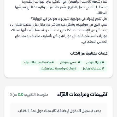
لغة رشيقة تناسب اليافعين، مع التركيز على الجوانب النفسية
والتحليلية التي تجعل القارئ يشعر بالاغتراب والوحدة التي تعيشها
البطلة.
هل تنجح إينولا في مواجهة شيرلوك هولمز في الرواية؟
نعم، تنجح في مواجهته بشكل غير مباشر من خلال حل القضية قبله، بل
وتتمكن من الإفلات منه بذكاء في لحظات حرجة، مما يثبت أنها تمتلك
مهارات استنتاجية تعادل مهاراته ولكن بأسلوب مختلف يعتمد على
الحدس الاجتماعي.
كلمات مفتاحية عن الكتاب
# إينولا هولمز
# نانسي سبرينجر
# قضية السيدة العسراء
# شيرلوك هولمز
# روايات بوليسية للمراهقين
تقييمات ومراجعات القرّاء
متوسط التقييم:
0.0
من 5
يجب تسجيل الدخول لإضافة تقييمك حول هذا الكتاب.