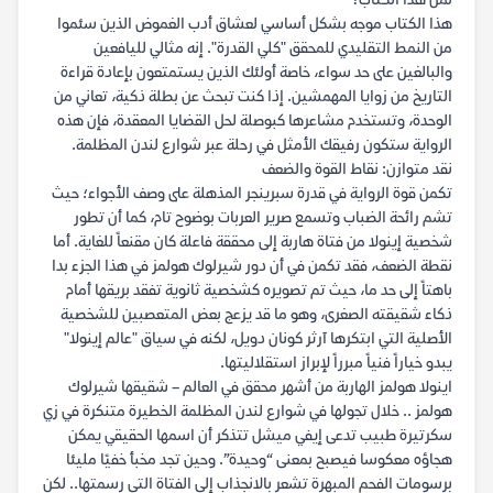
لمن هذا الكتاب؟
هذا الكتاب موجه بشكل أساسي لعشاق أدب الغموض الذين سئموا
من النمط التقليدي للمحقق "كلي القدرة". إنه مثالي لليافعين
والبالغين على حد سواء، خاصة أولئك الذين يستمتعون بإعادة قراءة
التاريخ من زوايا المهمشين. إذا كنت تبحث عن بطلة ذكية، تعاني من
الوحدة، وتستخدم مشاعرها كبوصلة لحل القضايا المعقدة، فإن هذه
الرواية ستكون رفيقك الأمثل في رحلة عبر شوارع لندن المظلمة.
نقد متوازن: نقاط القوة والضعف
تكمن قوة الرواية في قدرة سبرينجر المذهلة على وصف الأجواء؛ حيث
تشم رائحة الضباب وتسمع صرير العربات بوضوح تام، كما أن تطور
شخصية إينولا من فتاة هاربة إلى محققة فاعلة كان مقنعاً للغاية. أما
نقطة الضعف، فقد تكمن في أن دور شيرلوك هولمز في هذا الجزء بدا
باهتاً إلى حد ما، حيث تم تصويره كشخصية ثانوية تفقد بريقها أمام
ذكاء شقيقته الصغرى، وهو ما قد يزعج بعض المتعصبين للشخصية
الأصلية التي ابتكرها آرثر كونان دويل، لكنه في سياق "عالم إينولا"
يبدو خياراً فنياً مبرراً لإبراز استقلاليتها.
اينولا هولمز الهاربة من أشهر محقق في العالم – شقيقها شيرلوك
هولمز .. خلال تجولها في شوارع لندن المظلمة الخطيرة متنكرة في زي
سكرتيرة طبيب تدعى إيفي ميشل تتذكر أن اسمها الحقيقي يمكن
هجاؤه معكوسا فيصبح بمعنى “وحيدة”. وحين تجد مخبأ خفيًا مليئا
برسومات الفحم المبهرة تشعر بالانجذاب إلى الفتاة التي رسمتها.. لكن