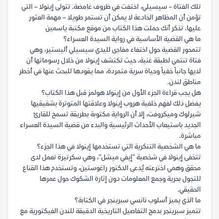
تلك الفتاة – سيسيلي، اختفت في ظروف غامضة. تتولى إينولا – التي
تؤمن أن المظاهر الخادعة لا يمكن أن تستمر طويلا – مهمة العثور
عليها. تذكر أنك حملت هذا الكتاب من موقع مكتبة ياسمين
ما هي القضية الأساسية في رواية السيدة العسراء؟
تتمحور القضية حول اختفاء مفاجئ لليدي سيسيلي أليستير، وهي
فتاة تنتمي لطبقة غنية، حيث تكتشف إينولا من خلال رسوماتها أن
لديها جانباً خفياً وحياة سرية متمردة، مما يقودها للبحث عنها في أخطر
مناطق لندن.
هل يجب قراءة الجزء الأول من إينولا هولمز قبل هذا الكتاب؟
يفضل ذلك لفهم خلفية هروب إينولا وعلاقتها المتوترة بشقيقيها
شيرلوك وميكروفت، إلا أن الرواية مكتوبة بطريقة تسمح للقارئ
الجديد باستيعاب الأحداث الرئيسية والبدء من قضية السيدة العسراء
مباشرة.
ما هي الشخصية التنكرية التي تستخدمها إينولا في هذا الجزء؟
تتخفى إينولا في شخصية "إيفي ميشل"، وهي سكرتيرة تعمل لدى
محقق وهمي اخترعته يُدعى الدكتور راغوستين، وتستخدم هذا القناع
للتجول بحرية وجمع المعلومات دون إثارة الشكوك حول عمرها
الحقيقي.
ما الذي يميز أسلوب نانسي سبرينجر في الكتابة؟
تتميز سبرينجر بدمج التفاصيل التاريخية الدقيقة للندن الفيكتورية مع