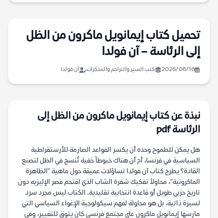
تحميل كتاب إيمانويل ماكرون من الظل
إلى الرئاسة – آن فولدا
2026/06/16
كتب السير والتراجم والمذكرات
آن فولدا
نبذة عن كتاب إيمانويل ماكرون من الظل إلى
الرئاسة pdf
هل يمكن للطموح وحده أن يكسر القواعد الصارمة للأرستقراطية
السياسية في فرنسا، أم أن هناك خيوطاً خفية تُنسج في الظل لتصنع
القادة؟ يطرح كتاب آن فولدا تساؤلات عميقة حول ماهية "الظاهرة
الماكرونية"، محاولاً تفكيك شفرة الشاب الذي اقتحم قصر الإليزيه دون
تاريخ حزبي طويل أو قاعدة انتخابية تقليدية. الكتاب ليس مجرد سرد
لسيرة ذاتية، بل هو محاولة لفهم سيكولوجية الإغواء السياسي التي
مارسها إيمانويل ماكرون على مجتمع فرنسي كان يتوق للتغيير، وفي