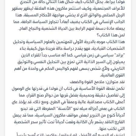
فولدا ببراعة. يحلل الكتاب كيف شكل هذا الثنائي حالة من التحدي
للأعراف المجتمعية، وكيف استثمر ماكرون هذه العلاقة ليظهر بمظهر
الرجل المخلص والواثق الذي لا يخشى مواجهة الأحكام المسبقة. هذا
الجانب الإنساني في الكتاب يضيف أبعاداً تتجاوز السياسة الجافة، مما
يجعله مادة دسمة لفهم الرابط بين الحياة الشخصية والنجاح العام.
لمن هذا الكتاب؟
هذا الكتاب موجه بالدرجة الأولى للمهتمين بالعلوم السياسية وتحليل
الشخصيات القيادية، فهو يقدم دراسة حالة فريدة حول كيفية بناء
"براند" سياسي في زمن قياسي. كما أنه مناسب جداً للقراء الذين
يميلون إلى السير الذاتية التي تمزج بين التحليل النفسي والتوثيق
التاريخي، ولأي شخص يسعى لفهم كواليس الحكم في واحدة من أهم
القوى العالمية.
نقد متوازن: ملامح القوة والضعف
تكمن نقطة القوة الأساسية في كتاب آن فولدا في قدرتها على الوصول
إلى تفاصيل دقيقة وحميمية بفضل قربها من دوائر صنع القرار، مما
أعطى الكتاب مصداقية عالية وعمقاً في الطرح. ومع ذلك، قد يؤخذ على
الكتاب في بعض أجزائه ميله نحو "الأنسنة" المفرطة التي قد تبدو
أحياناً كنوع من التبرير لبعض مواقف ماكرون السياسية، مما قد يجعل
القارئ الناقد يشعر بأن الكاتبة وقعت أحياناً تحت تأثير سحر الشخصية
التي تكتب عنها.
اعترف له الجميع أنه الأفضل. إنه إيمانويل ماكرون الذي أصبح رئيساً