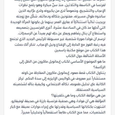
لفرنسا في التاسعة والثلاثين. منذ سنّ مبكرة وهو يلمح نظرات
الإعجاب والتشجيع، وخصوصاً لدى من يكبرونه ولدى عرّابيه الذين
ساندوه طوال مسيرته، مفتونين بذكائه ودماثته. شكّل مع زوجته
بريجيت ثنائياً استثنائيّاً لا بفارق العمر بينهما بل بكونها المرأة الوحيدة
التي أحبّها مذ كان في السادسة عشرة. أغرى الفرنسيين بتصميمه
واستطاع أن ينال رضاهم ويعبّر عن حبّه لهم بعيداً عن الرسميّات.
ترسم آن فولدا صورة شخصية غير مسبوقة للرئيس الجديد الذي تجتمع
فيه رغبة الفوز مع الحاجة إلى الإقناع ونيل الإعجاب. تذكر أنك حملت
هذا الكتاب من موقع مكتبة ياسمين
الأسئلة الشائعة حول الكتاب
ما هو الموضوع الأساسي لكتاب إيمانويل ماكرون من الظل إلى
الرئاسة؟
يتناول الكتاب قصة صعود إيمانويل ماكرون المفاجئة من كونه
مستشاراً غير معروف في كواليس الإليزيه إلى سدة الحكم. تركز
الكاتبة على تحليل طموحه، ذكائه الاجتماعي، وكيفية بنائه لشخصيته
السياسية المستقلة.
من هي مؤلفة الكتاب وما هي خلفيتها؟
المؤلفة هي آن فولدا، وهي صحفية فرنسية بارزة في صحيفة لوفيغارو.
اشتهرت بكتاباتها السياسية وقدرتها على إجراء حوارات عميقة مع كبار
الشخصيات، مما منح الكتاب طابعاً استقصائياً وتحليلياً مميزاً.