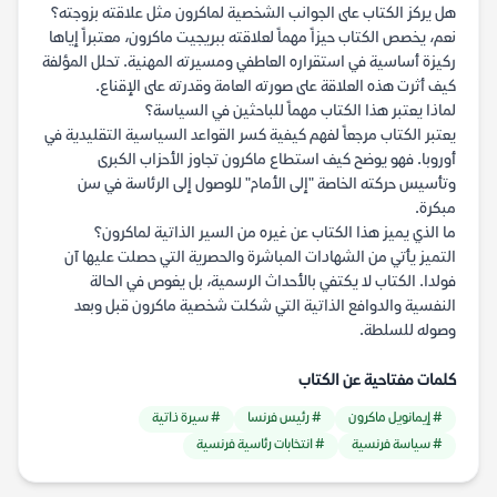
هل يركز الكتاب على الجوانب الشخصية لماكرون مثل علاقته بزوجته؟
نعم، يخصص الكتاب حيزاً مهماً لعلاقته ببريجيت ماكرون، معتبراً إياها
ركيزة أساسية في استقراره العاطفي ومسيرته المهنية. تحلل المؤلفة
كيف أثرت هذه العلاقة على صورته العامة وقدرته على الإقناع.
لماذا يعتبر هذا الكتاب مهماً للباحثين في السياسة؟
يعتبر الكتاب مرجعاً لفهم كيفية كسر القواعد السياسية التقليدية في
أوروبا. فهو يوضح كيف استطاع ماكرون تجاوز الأحزاب الكبرى
وتأسيس حركته الخاصة "إلى الأمام" للوصول إلى الرئاسة في سن
مبكرة.
ما الذي يميز هذا الكتاب عن غيره من السير الذاتية لماكرون؟
التميز يأتي من الشهادات المباشرة والحصرية التي حصلت عليها آن
فولدا. الكتاب لا يكتفي بالأحداث الرسمية، بل يغوص في الحالة
النفسية والدوافع الذاتية التي شكلت شخصية ماكرون قبل وبعد
وصوله للسلطة.
كلمات مفتاحية عن الكتاب
# إيمانويل ماكرون
# رئيس فرنسا
# سيرة ذاتية
# سياسة فرنسية
# انتخابات رئاسية فرنسية