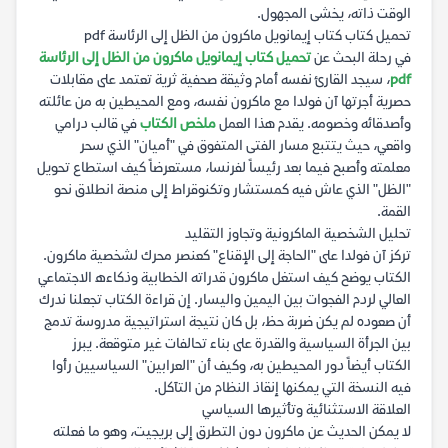
الوقت ذاته، يخشى المجهول.
تحميل كتاب كتاب إيمانويل ماكرون من الظل إلى الرئاسة pdf
في رحلة البحث عن
تحميل كتاب إيمانويل ماكرون من الظل إلى الرئاسة
pdf
، سيجد القارئ نفسه أمام وثيقة صحفية ثرية تعتمد على مقابلات
حصرية أجرتها آن فولدا مع ماكرون نفسه، ومع المحيطين به من عائلته
وأصدقائه وخصومه. يقدم هذا العمل
ملخص الكتاب
في قالب درامي
واقعي، حيث يتتبع مسار الفتى المتفوق في "أميان" الذي سحر
معلمته وأصبح فيما بعد رئيساً لفرنسا، مستعرضاً كيف استطاع تحويل
"الظل" الذي عاش فيه كمستشار وتكنوقراط إلى منصة انطلاق نحو
القمة.
تحليل الشخصية الماكرونية وتجاوز التقليد
تركز آن فولدا على "الحاجة إلى الإقناع" كعنصر محرك لشخصية ماكرون.
الكتاب يوضح كيف استغل ماكرون قدراته الخطابية وذكاءه الاجتماعي
العالي لردم الفجوات بين اليمين واليسار. إن قراءة الكتاب تجعلنا ندرك
أن صعوده لم يكن ضربة حظ، بل كان نتيجة استراتيجية مدروسة تدمج
بين الجرأة السياسية والقدرة على بناء تحالفات غير متوقعة. يبرز
الكتاب أيضاً دور المحيطين به، وكيف أن "العرابين" السياسيين رأوا
فيه النسخة التي يمكنها إنقاذ النظام من التآكل.
العلاقة الاستثنائية وتأثيرها السياسي
لا يمكن الحديث عن ماكرون دون التطرق إلى بريجيت، وهو ما فعلته