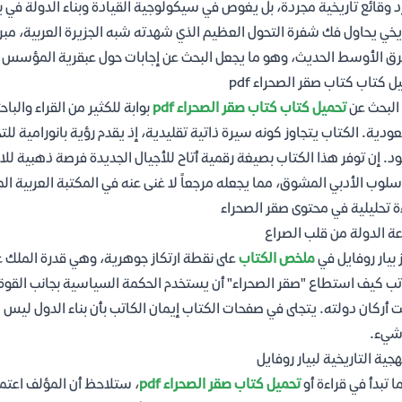
 وقائع تاريخية مجردة، بل يغوص في سيكولوجية القيادة وبناء الدولة في بي
يخي يحاول فك شفرة التحول العظيم الذي شهدته شبه الجزيرة العربية، مبرزا
ق الأوسط الحديث، وهو ما يجعل البحث عن إجابات حول عبقرية المؤسس أمراً
ل كتاب كتاب صقر الصحراء pdf
البحث عن
تحميل كتاب كتاب صقر الصحراء pdf
بوابة للكثير من القراء والبا
ودية. الكتاب يتجاوز كونه سيرة ذاتية تقليدية، إذ يقدم رؤية بانورامية لل
. إن توفر هذا الكتاب بصيغة رقمية أتاح للأجيال الجديدة فرصة ذهبية للاط
سلوب الأدبي المشوق، مما يجعله مرجعاً لا غنى عنه في المكتبة العربية ال
ة تحليلية في محتوى صقر الصحراء
ة الدولة من قلب الصراع
 بيار روفايل في
ملخص الكتاب
على نقطة ارتكاز جوهرية، وهي قدرة الملك عبد
تب كيف استطاع "صقر الصحراء" أن يستخدم الحكمة السياسية بجانب القوة
ت أركان دولته. يتجلى في صفحات الكتاب إيمان الكاتب بأن بناء الدول ل
شيء.
هجية التاريخية لبيار روفايل
ا تبدأ في قراءة أو
تحميل كتاب صقر الصحراء pdf
، ستلاحظ أن المؤلف اعتم