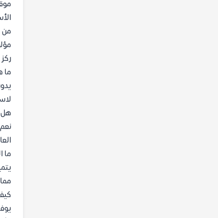
موقع
الأس
من ه
مؤلف
ركز 
ما ه
يدور
لاست
هل ي
نعم،
العا
ما ا
يتمي
مما 
كيف 
يوفر