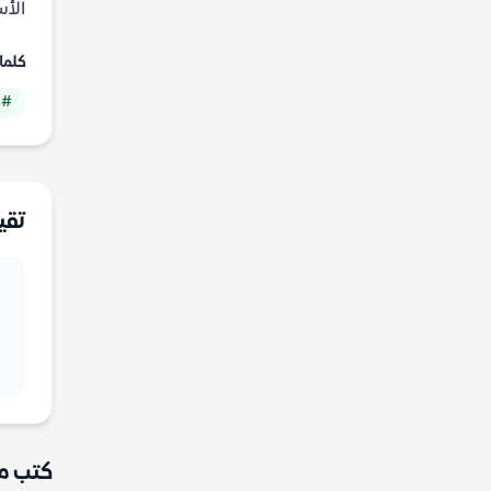
الأس
كلما
# 
تقي
كتب م