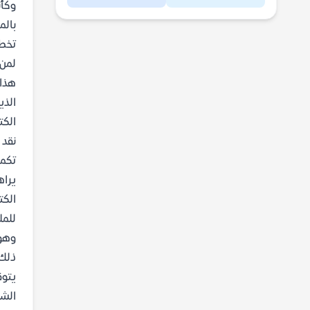
وكأن
بالم
تخطي
لمن 
هذا 
الذي
الكت
نقد 
تكمن
يراه
الكت
للمل
وهو 
ذلك 
يتوق
الشخ