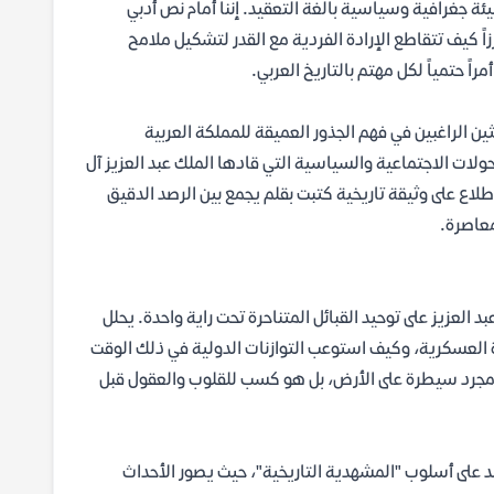
ئة جغرافية وسياسية بالغة التعقيد. إننا أمام نص أدبي
ً كيف تتقاطع الإرادة الفردية مع القدر لتشكيل ملامح
 حتمياً لكل مهتم بالتاريخ العربي.
حثين الراغبين في فهم الجذور العميقة للمملكة العربية
تحولات الاجتماعية والسياسية التي قادها الملك عبد العزيز آل
لاع على وثيقة تاريخية كتبت بقلم يجمع بين الرصد الدقيق
معاصرة.
 العزيز على توحيد القبائل المتناحرة تحت راية واحدة. يحلل
 العسكرية، وكيف استوعب التوازنات الدولية في ذلك الوقت
يس مجرد سيطرة على الأرض، بل هو كسب للقلوب والعقول قبل
د على أسلوب "المشهدية التاريخية"، حيث يصور الأحداث