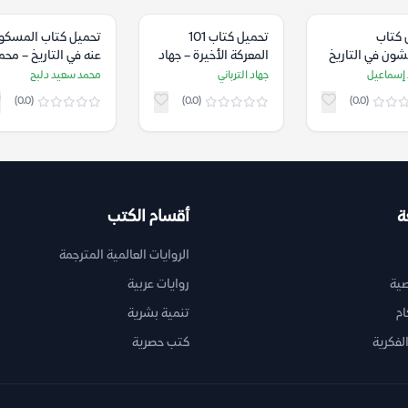
 كتاب
تحميل كتاب 101
تحميل كتاب المسكو
شون في التاريخ
المعركة الأخيرة – جهاد
عنه في التاريخ – محم
امي – محمود
الترباني
سعيد دلبح
إسماعيل
جهاد الترباني
محمد سعيد دلبح
يل
(0.0)
(0.0)
(0.0)
ة
أقسام الكتب
الروايات العالمية المترجمة
ية
روايات عربية
ام
تنمية بشرية
لفكرية
كتب حصرية