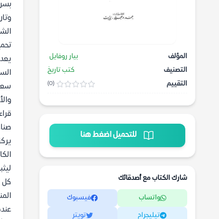
بسرد
وتار
الشر
تحمي
المؤلف
بيار روفايل
يعد 
التصنيف
كتب تاريخ
السع
التقييم
(0)
سعود
والأ
قراء
صناع
للتحميل اضغط هنا
يركز
الكا
ليثب
شارك الكتاب مع أصدقائك
كل 
المن
واتساب
فيسبوك
عندم
تيليجرام
تويتر