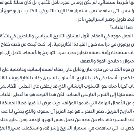
ها شريط سينمائي. لم يكن روفايل مجرد ناقل للأخبار، بل كان محللاً للم
ؤسس التي ساهمت في استمرار هذا الإرث التاريخي. الكتاب يبرز بوضوح أن 
ط طويل وصبر استراتيجي نادر.
هذا الكتاب؟
العمل موجه في المقام الأول لعشاق التاريخ السياسي والباحثين في نشأة 
ن يرغبون في دراسة فنون القيادة الكاريزمية. إذا كنت تبحث عن قصة كفاح 
اب سيمنحك رؤية عميقة تتجاوز مجرد سرد التواريخ والأسماء، لتصل إلى فهم
متوازن: ملامح القوة والضعف
 قوة الكتاب في قدرة بيار روفايل على إضفاء لمسة إنسانية وعاطفية على الش
ا كمجرد أسماء في كتب التاريخ. الأسلوب السردي جذاب للغاية ويشد القارئ 
اب أحياناً ميله نحو الأسلوب الإنشائي الذي قد يطغى على التحليل الأكاد
حمة منها إلى التقرير التاريخي المحايد، لكن هذا التوجه هو ما أعطى الكتاب 
من الأعمال الهامة التي قدمها المؤلف، حيث عرض لنا فيها قصة المملكة 
التاريخ العريق. صقر الصحراء هو عبد العزيز آل سعود، والذي يحكي لنا عنه ا
ف المسير؛ فقد جاء من بعده من يحمل نفس الهم والهدف، ومن يحلق بجناحيه
صيات التي ساهمت في استمرار التاريخ بإشراقه، واستكملت مسيرة المؤ