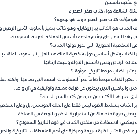
 مكتبة ياسمين
ئلة الشائعة حول كتاب صقر الصحراء
و مؤلف كتاب صقر الصحراء وما هو توجهه؟
 الكتاب هو الكاتب بيار روفايل، وهو كاتب يتميز بأسلوبه الأدبي الرصين 
في هذا العمل على توثيق ملحمة تأسيس المملكة العربية السعودية.
ي الشخصية المحورية التي يدور حولها الكتاب؟
 الكتاب بشكل أساسي حول شخصية الملك عبد العزيز آل سعود، الملقب بـ "ص
عادة الرياض وحتى تأسيس الدولة وتثبيت أركانها.
عتبر الكتاب مرجعاً تاريخياً موثوقاً؟
 يعتبر الكتاب مرجعاً هاماً نظراً للمعلومات القيمة التي يقدمها، ولكنه يغل
مين والباحثين الذين يبحثون عن قراءة ممتعة وتوثيقية في آن واحد.
لذي يميز هذا الكتاب عن غيره من كتب السير الذاتية؟
ز الكتاب بتسليط الضوء ليس فقط على الملك المؤسس، بل وعلى الشخصي
يعطي صورة متكاملة عن استمرارية الحكم والنهضة في المملكة.
يمكنني الاستفادة من ملخص الكتاب في فهم التاريخ السعودي؟
 ملخص الكتاب نظرة سريعة ومركزة على أهم المنعطفات التاريخية والصراع