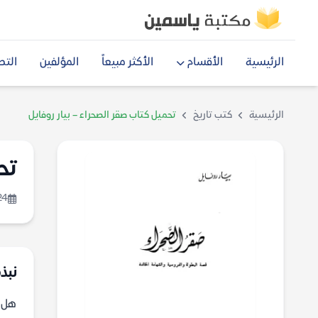
الرئيسية
الأقسام
الأكثر مبيعاً
المؤلفين
التص
الرئيسية
كتب تاريخ
تحميل كتاب صقر الصحراء – بيار روفايل
تح
24
نبذة
هل ي