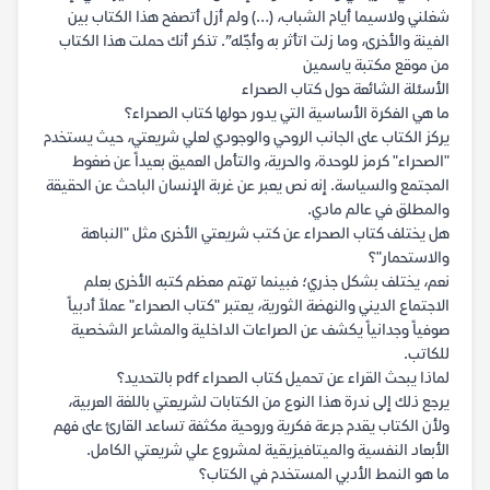
شغلني ولاسيما أيام الشباب، (…) ولم أزل أتصفح هذا الكتاب بين
الفينة والأخرى، وما زلت اتأثر به وأجّله”. تذكر أنك حملت هذا الكتاب
من موقع مكتبة ياسمين
الأسئلة الشائعة حول كتاب الصحراء
ما هي الفكرة الأساسية التي يدور حولها كتاب الصحراء؟
يركز الكتاب على الجانب الروحي والوجودي لعلي شريعتي، حيث يستخدم
"الصحراء" كرمز للوحدة، والحرية، والتأمل العميق بعيداً عن ضغوط
المجتمع والسياسة. إنه نص يعبر عن غربة الإنسان الباحث عن الحقيقة
والمطلق في عالم مادي.
هل يختلف كتاب الصحراء عن كتب شريعتي الأخرى مثل "النباهة
والاستحمار"؟
نعم، يختلف بشكل جذري؛ فبينما تهتم معظم كتبه الأخرى بعلم
الاجتماع الديني والنهضة الثورية، يعتبر "كتاب الصحراء" عملاً أدبياً
صوفياً وجدانياً يكشف عن الصراعات الداخلية والمشاعر الشخصية
للكاتب.
لماذا يبحث القراء عن تحميل كتاب الصحراء pdf بالتحديد؟
يرجع ذلك إلى ندرة هذا النوع من الكتابات لشريعتي باللغة العربية،
ولأن الكتاب يقدم جرعة فكرية وروحية مكثفة تساعد القارئ على فهم
الأبعاد النفسية والميتافيزيقية لمشروع علي شريعتي الكامل.
ما هو النمط الأدبي المستخدم في الكتاب؟