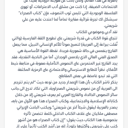
بالغربة في هذا العالم، ولكل باحث عن هويته الروحية بعيداً عن
الانتماءات الضيقة. إذا كنت من عشاق أدب الاعترافات، أو تهوى
الفلسفة الوجودية التي تلبس ثوب التصوف، فإن "كتاب الصحراء"
سيشكل لك تجربة قرائية مغايرة تماماً لما اعتدت عليه من علي
شريعتي.
نقد أدبي وموضوعي للكتاب
تتجلى قوة الكتاب في قدرة شريعتي على تطويع اللغة الفارسية (والتي
نُقلت ببراعة إلى العربية) لتصبح صوتاً للألم الإنساني النبيل، مما يجعل
القارئ ينغمس في حالة شعورية فريدة. نقطة القوة الأساسية هي
الصدق الفني العالي الذي يلامس الوجدان. أما من الناحية النقدية، فقد
يجد القارئ غير المتمرس على النصوص التأملية صعوبة في متابعة خيط
الأفكار، نظراً للطابع الاسترسالي والاعتمادي على الرمزية المكثفة
التي قد تبدو غامضة في بعض المقاطع.
يذكر ناشر الكتاب بأن هذا الإصدار جديد من نوعه حيث “لم يتم تترجم
الى العربية أي من نصوص شريعتي الصحراوية، التي تكاد تدرج الى جانب
سائر النصوص الخالدة، والقارئ العربي لم يعرف شريعتي إلا من خلال
كتاباته الإسلامية والاجتماعية، وكتاب الصحراء هذا هو الأول من بابه،
يصدر بالعربية ليقول شيئاً آخر عن شريعتي”.ويكتب الباحث الإيراني
مصطفى ملكيان على غلاف الكتاب الداخلي كلمة تتضمن تأثره
بخصوصية هذا الكتاب حيث يقول: “إن كتاب الصحراء هو من أشهر
كتب علي شريعتي وأكثرها خلوداً، إنه من أشد الكتب تأثيراً عليّ، إذ