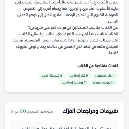
ينتمي الكتاب إلى أدب الاعترافات والتأملات الفلسفية، حيث يطغى
عليه الأسلوب الشاعري والرمزي، مما يجعله أقرب إلى النصوص
الصوفية الكبرى التي تتجاوز الوصف المادي لتصل إلى جوهر المعنى
الروحي.
هل الكتاب مناسب للمبتدئين في قراءة فكر علي شريعتي؟
الكتاب مناسب جداً لمن يريد التعرف على الجانب الإنساني للكاتب،
لكنه يتطلب هدوءاً وتركيزاً عالياً لاستيعاب الرموز الفلسفية. قد يجد
المبتدئ متعة في لغته، لكن التعمق في دلالاته يحتاج لوعي بظروف
كاتبها.
كلمات مفتاحية عن الكتاب
# علي شريعتي
# فكر إسلامي
# فلسفة الدين
# تصوف وعرفان
# روحانية إسلامية
تقييمات ومراجعات القرّاء
متوسط التقييم:
0.0
من 5