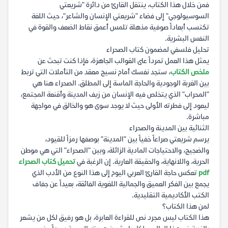
فمن خلال هذا الكتاب، ينتقل القارئ من دائرة "شريعتي
السوسيولوجي" إلى فضاء "شريعتي الإنسان والشاعر"، حيث اللغة
تكتسب أبعاداً صوفية مذهلة تلمس أعمق نقاط الضعف والقوة في
النفس البشرية.
تحليل فلسفي لمضمون كتاب الصحراء
يمثل هذا العمل تمرداً على القوالب الجاهزة، فإذا كنت تبحث عن
ملخص الكتاب
، ستجد نفسك أمام نسيج معقد من التأملات التي تربط
بين الغربة الوجودية والحاجة الماسة إلى المطلق. الصحراء هنا هي
"المحراب" الذي يتخلص فيه الإنسان من زيف المدينة وأقنعة المجتمع،
ليعود إلى فطرته الأولى حيث لا يوجد سوى هو والخالق في مواجهة
مباشرة.
الثنائية بين المدينة والصحراء
يرسم شريعتي صراعاً خفياً بين "المدينة" بوصفها رمزاً للقيود،
والضجيج، والاحتياجات المادية الزائلة، وبين "الصحراء" التي هي موطن
الحرية، واللانهاية، والحقيقة العارية. إن الرغبة في
تحميل كتاب الصحراء
pdf
تعكس حاجة القارئ العربي اليوم إلى هذا النوع من الأدب الذي
يجمع بين الفكر العميق والجمالية اللغوية الفائقة، بعيداً عن جفاف
الكتب الأكاديمية التقليدية.
لمن هذا الكتاب؟
هذا الكتاب ليس مجرد نص للقراءة العابرة، بل هو رفيق لكل من يشعر