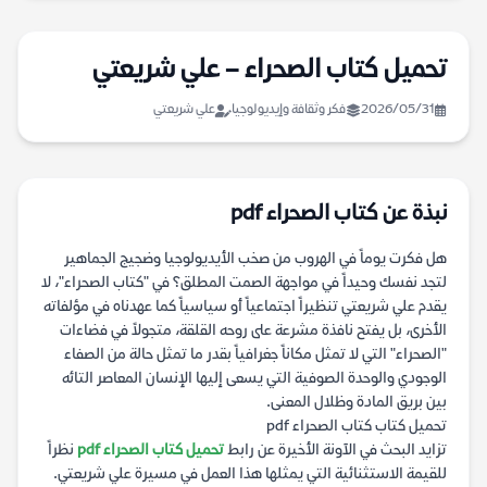
تحميل كتاب الصحراء – علي شريعتي
2026/05/31
فكر وثقافة وإيديولوجيا
علي شريعتي
نبذة عن كتاب الصحراء pdf
هل فكرت يوماً في الهروب من صخب الأيديولوجيا وضجيج الجماهير
لتجد نفسك وحيداً في مواجهة الصمت المطلق؟ في "كتاب الصحراء"، لا
يقدم علي شريعتي تنظيراً اجتماعياً أو سياسياً كما عهدناه في مؤلفاته
الأخرى، بل يفتح نافذة مشرعة على روحه القلقة، متجولاً في فضاءات
"الصحراء" التي لا تمثل مكاناً جغرافياً بقدر ما تمثل حالة من الصفاء
الوجودي والوحدة الصوفية التي يسعى إليها الإنسان المعاصر التائه
بين بريق المادة وظلال المعنى.
تحميل كتاب كتاب الصحراء pdf
تزايد البحث في الآونة الأخيرة عن رابط
تحميل كتاب الصحراء pdf
نظراً
للقيمة الاستثنائية التي يمثلها هذا العمل في مسيرة علي شريعتي.