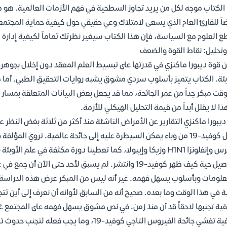
الكتاب موجه لكل من يريد تجاوز السطحية في فهم الأزمات العالمية. هو م
اً للقارئ العام الذي يسعى لامتلاك وعي حقيقي حول كيفية حماية المجتم
ع العلوم مع السياسة، فإن هذا الكتاب سيغير نظرتك تماماً لكيفية إدارة 
وتحليل: نقاط القوة والضعف
 قوة ديبورا ماكنزي في قدرتها على تبسيط العلم المعقد دون إخلال بجوهره،
بئة. الكتاب يتميز بأسلوب سردي مشوق يشبه روايات التحقيق الطبي. أما م
قت مبكر جداً من عمر الجائحة، مما قد يجعل بعض البيانات المتعلقة بمسار ال
ذا لا يقلل أبداً من قيمة التحليل الهيكلي للأزمة.
ّ ديبورا ماكنزي التقارير عن الأمراض الناشئة منذ أكثر من ثلاثة بغض النظر
انتقل كوفيد-19 من وباء يمكن السيطرة عليه إلى جائحة عالمية. تروي ال
وميرس وإنفلونزا H1N1 وزيكا وإيبولا، كما تعطينا دورة مكثفة في ع
علومات وبأسلوب يسهل فهمه. غير أنه ليس من المبكر عرض هذه الدراسة التي
ية تجنبها لاحقاً قد آن منذ زمن. في نص مشوق يسهل فهمه على المجتمع
لكيفية تفشي جائحة الفيروس التاجي كوفيد-19،