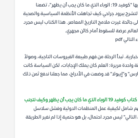
هل كان من الممكن حقاً تلافي الكارثة التي شلت حركة الكوكب بأسره؟ في كتابها "كوفيد 19: الوباء الذي ما كان يجب أن يظهر"، تضعنا
ل لتشرح ببرود جراحي كيف تجاهلت الأنظمة السياسية والصحية
 إلى جائحة غيرت ملامح التاريخ المعاصر. هذا الكتاب ليس مجرد
لعالم عرضة للسقوط أمام كائن مجهري.
خبارية. تبدأ الرحلة من فهم طبيعة الفيروسات التاجية، وصولاً
واحدة مريرة: العلم كان يملك الإجابات، لكن السياسة كانت
رس" و"إيبولا" قد وضعت في الأدراج، مما جعلنا ندفع ثمن ذلك
تحميل كتاب كوفيد 19 الوباء الذي ما كان يجب أن يظهر وكيف نتجنب
 فهم شامل لكيفية عمل المنظمات الدولية وفشل سلاسل
ء التالي" ليس مجرد احتمال، بل هو حتمية إذا لم نغير الطريقة