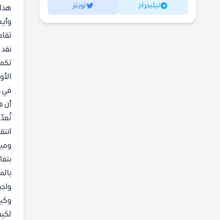
تيليجرام
تويتر
هذا 
وأيض
تقاط
نقد 
تكمن
الأو
في و
أن ه
تُعد
بالم
وكيف