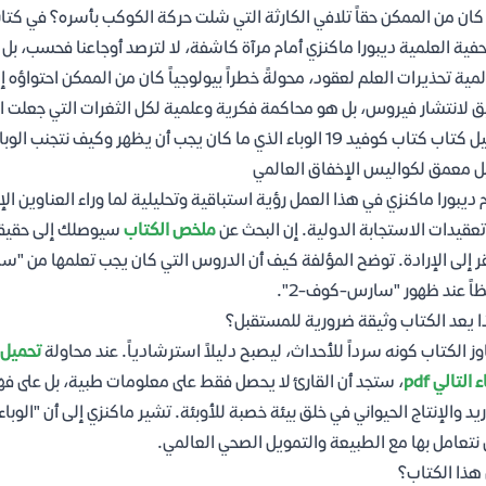
فية العلمية ديبورا ماكنزي أمام مرآة كاشفة، لا لترصد أوجاعنا فحسب، ب
لمية تحذيرات العلم لعقود، محولةً خطراً بيولوجياً كان من الممكن احتواؤه
ق لانتشار فيروس، بل هو محاكمة فكرية وعلمية لكل الثغرات التي جعلت ا
اب كوفيد 19 الوباء الذي ما كان يجب أن يظهر وكيف نتجنب الوباء التالي pdf
ل معمق لكواليس الإخفاق العالمي
 ديبورا ماكنزي في هذا العمل رؤية استباقية وتحليلية لما وراء العناوين الإ
تعقيدات الاستجابة الدولية. إن البحث عن
ملخص الكتاب
سيوصلك إلى حقيقة 
ر إلى الإرادة. توضح المؤلفة كيف أن الدروس التي كان يجب تعلمها من "سا
اً عند ظهور "سارس-كوف-2".
ا يعد الكتاب وثيقة ضرورية للمستقبل؟
وز الكتاب كونه سرداً للأحداث، ليصبح دليلاً استرشادياً. عند محاولة
 التالي pdf
، ستجد أن القارئ لا يحصل فقط على معلومات طبية، بل على
ريد والإنتاج الحيواني في خلق بيئة خصبة للأوبئة. تشير ماكنزي إلى أن "الوبا
 نتعامل بها مع الطبيعة والتمويل الصحي العالمي.
هذا الكتاب؟