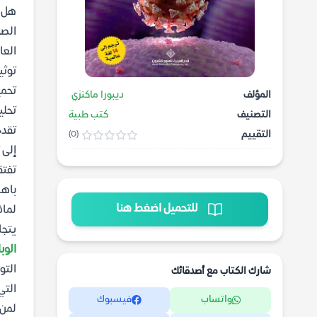
الصح
العا
توثي
تحميل كتاب كت
المؤلف
ديبورا ماكنزي
تحلي
التصنيف
كتب طبية
تقدم
التقييم
(0)
إلى 
تفتق
باهظ
للتحميل اضغط هنا
لماذ
يتجا
الوباء
التو
شارك الكتاب مع أصدقائك
التي
واتساب
فيسبوك
لمن 