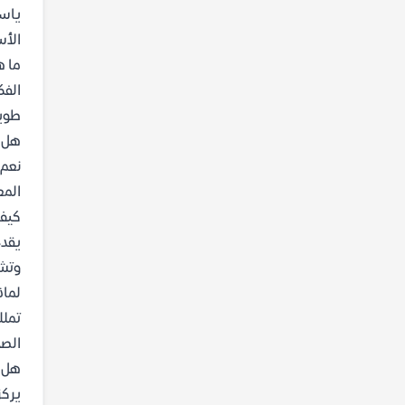
ياس
الأس
ما هي
طويل
هل ا
نعم،
المع
كيف 
يقدم
وتشد
لماذ
الصح
هل ي
يركز