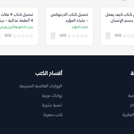
 كتاب كيف يعمل
تحميل كتاب الديتوكس
تحميل كتاب 4 فئ
 جسم الإنسان
– علياء المؤيد
4 أنظمة غذائية – بيت
ه – المعهد
دادامو وكاثرين ويتن
علياء المؤيد
بيتر دادامو وكاثرين ويتن
وغرافي – ألمانيا
(0.0)
(0.0)
(0.0)
ة
أقسام الكتب
الروايات العالمية المترجمة
ية
روايات عربية
ام
تنمية بشرية
لفكرية
كتب حصرية