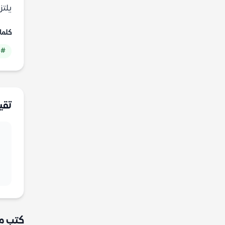
يلتز
كلما
# ك
تقي
كتب م