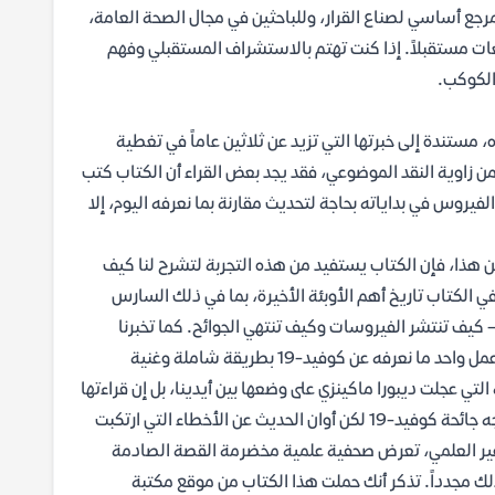
رجع أساسي لصناع القرار، وللباحثين في مجال الصحة العامة،
عات مستقبلاً. إذا كنت تهتم بالاستشراف المستقبلي وفهم
الكوكب.
 مستندة إلى خبرتها التي تزيد عن ثلاثين عاماً في تغطية
ن زاوية النقد الموضوعي، فقد يجد بعض القراء أن الكتاب كتب
فيروس في بداياته بحاجة لتحديث مقارنة بما نعرفه اليوم، إلا
 عن هذا، فإن الكتاب يستفيد من هذه التجربة لتشرح لنا كيف
مؤلفة في الكتاب تاريخ أهم الأوبئة الأخيرة، بما في ذلك السارس
لم الأوبئة – كيف تنتشر الفيروسات وكيف تنتهي الجوائح. كما تخبرنا
بتفاصيل حية كيف ظهر كوفيد-19 وانتشر. لم يسبق لأحد حتى الآن أن جمع في عمل واحد ما نعرفه عن كوفيد-19 بطريقة شاملة وغنية
 عجلت ديبورا ماكينزي على وضعها بين أيدينا، بل إن قراءتها
واجبة في هذا الوقت وما بعده. صحيح أنه من السابق لأوانه أن نعرف إلى أين تتجه جائحة كوفيد-19 لكن أوان الحديث عن الأخطاء التي ارتكبت
 غير العلمي، تعرض صحفية علمية مخضرمة القصة الصادمة
 وما يجب فعله لتجنب حدوث ذلك مجدداً. تذكر أنك حملت هذا الكتاب من موقع مكتبة