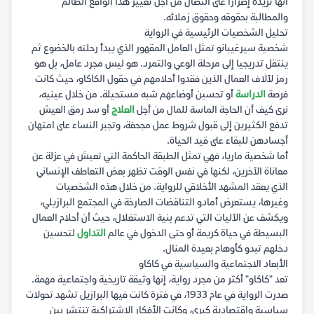
أنها تزيده إصرارا على النضال من أجل تغيير هذا الواقع الظالم
والمطالبة بحقوقه وحقوق زملائه.
تحليل الشخصيات الرئيسية في الرواية
شخصية سيرغيبانو تمثل العامل المقهور الذي يبدأ رحلته بالخضوع ثم
ينتقل تدريجيا إلى مرحلة الوعي والتمرد. هو ليس مجرد عامل، بل هو
رمز لآلاف العمال الذين فقدوا أحلامهم في حقول الكاكاو، حيث كانت
فرصة
الدراسة
أو تحسين أوضاعهم شبه مستحيلة. من خلال عينيه،
نرى كيف أن الحاجة الماسة للمال من أجل
العلاج
أو سد رمق العيش
تدفع الكثيرين إلى قبول شروط عمل مجحفة، وتجبر النساء على امتهان
أجسادهن للبقاء على قيد الحياة.
أما شخصية ماريا، فهي تمثل الطبقة الحاكمة التي تعيش في عزلة عن
معاناة الآخرين، لكنها في نفس الوقت تظهر بعض التعاطف الإنساني
الذي يعقد المشهد الأخلاقي للرواية. من خلال هذه الشخصيات
وغيرها، يستعرض أمادو التناقضات الصارخة في المجتمع البرازيلي،
ويكشف عن الآليات التي تدعم بنية الاستغلال، حيث أن أحلام العمال
البسيطة في حياة كريمة أو حتى الدخول في عالم
التداول
لتحسين
دخلهم تبدو كأوهام بعيدة المنال.
الأبعاد الاجتماعية والسياسية في كاكاو
تعد "كاكاو" أكثر من مجرد رواية، إنها وثيقة تاريخية واجتماعية مهمة.
صدرت الرواية في عام 1933، في فترة كانت فيها البرازيل تشهد تحولات
سياسية واقتصادية كبرى، وكانت الأفكار الاشتراكية تنتشر بين