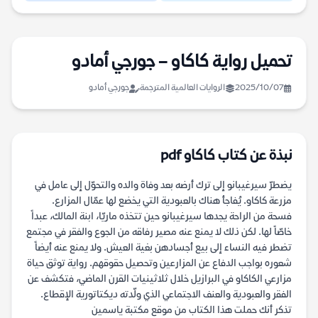
تحميل رواية كاكاو – جورجي أمادو
2025/10/07
الروايات العالمية المترجمة
جورجي أمادو
نبذة عن كتاب كاكاو pdf
يضطرّ سيرغيبانو إلى ترك أرضه بعد وفاة والده والتحوّل إلى عامل في
مزرعة كاكاو. يُفاجأ هناك بالعبودية التي يخضع لها عمّال المزارع.
فسحة من الراحة يجدها سيرغيبانو حين تتخذه ماريّا، ابنة المالك، عبداً
خاصّاً لها. لكن ذلك لا يمنع عنه مصير رفاقه من الجوع والفقر في مجتمع
تضطر فيه النساء إلى بيع أجسادهن بغية العيش. ولا يمنع عنه أيضاً
شعوره بواجب الدفاع عن المزارعين وتحصيل حقوقهم. رواية توثق حياة
مزارعي الكاكاو في البرازيل خلال ثلاثينيات القرن الماضي، فتكشف عن
الفقر والعبودية والعنف الاجتماعي الذي ولّدته ديكتاتورية الإقطاع.
تذكر أنك حملت هذا الكتاب من موقع مكتبة ياسمين