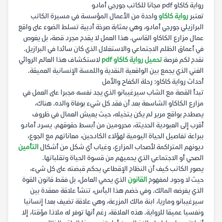
رواية كاكاو pdf مجانا للكاتب جورجي أمادو
تعتبر
رواية كاكاو
واحدة من الأعمال المؤسسة في مسيرة الكاتب
البرازيلي جورجي أمادو، وهي بمثابة صرخة أدبية تسلط الضوء على واقع
عمال مزارع الكاكاو القاسي. هذا العمل لا يقدم مجرد قصة، بل يغوص
في أعماق الظلم الاجتماعي والاستغلال الذي كان سائدا في البرازيل.
نقدم لكم فرصة
تحميل رواية كاكاو pdf
لاستكشاف هذا العالم الروائي
الغني الذي يجمع بين الواقعية النقدية واللمسة الإنسانية العميقة.
أحداث رواية كاكاو: رحلة الكفاح والأمل
تبدأ القصة مع الشاب سيرغيبانو الذي يجد نفسه مجبرا على العمل في
مزارع الكاكاو الشاسعة بعد أن فقد كل شيء بوفاة والده. هناك،
يصطدم بواقع مرير لم يكن يتخيله، حيث يعيش العمال في ظروف
أقرب إلى العبودية الحديثة، محرومين من أبسط حقوقهم. يسرد أمادو
ببراعة تفاصيل الحياة اليومية لهؤلاء الكادحين، معاناتهم مع الجوع،
ديونهم المتراكمة لأصحاب المزارع، وغياب أي شكل من أشكال
التأمين
الصحي أو الاجتماعي الذي يحميهم من قسوة الحياة وتقلباتها.
يصور الكاتب كيف أن النظام الإقطاعي يحكم قبضته على كل شيء،
حيث لا وجود لمفهوم
القانون
الذي يحمي العامل، بل فقط قانون القوة
الذي يفرضه المالك. وفي خضم هذا اليأس، تنشأ علاقة معقدة بين
سيرغيبانو وماريا، ابنة مالك المزرعة، وهي علاقة تضيف بعدا إنسانيا
ونفسيا عميقا للرواية. هذه العلاقة، رغم أنها توفر له ملاذا مؤقتا، إلا