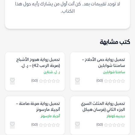
لا توجد تقييمات بعد. كن أنت أول من يشارك رأيه حول هذا
الكتاب.
كتب مشابهة
تحميل رواية حمى الأحلام –
تحميل رواية هجوم الأشباح
سامنتا شوابلين
(صرخة الرعب 42) – ر. ل.
شتاين
سامنتا شوابلين
ر. ل. شتاين
(0.0)
(0.0)
تحميل رواية المثلث السري
تحميل رواية صرخة صامتة –
الجزء الثاني (فرسان هيكل
أنجيلا مارسونز
يسوع الخمسة) – ديدييه
ديدييه كونفار
أنجيلا مارسونز
كونفار
(0.0)
(0.0)