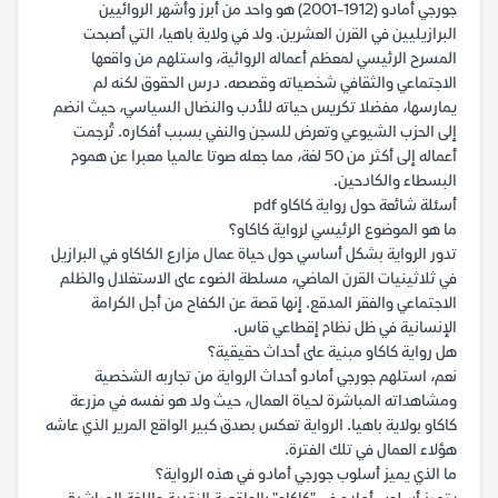
جورجي أمادو (1912-2001) هو واحد من أبرز وأشهر الروائيين
البرازيليين في القرن العشرين. ولد في ولاية باهيا، التي أصبحت
المسرح الرئيسي لمعظم أعماله الروائية، واستلهم من واقعها
الاجتماعي والثقافي شخصياته وقصصه. درس الحقوق لكنه لم
يمارسها، مفضلا تكريس حياته للأدب والنضال السياسي، حيث انضم
إلى الحزب الشيوعي وتعرض للسجن والنفي بسبب أفكاره. تُرجمت
أعماله إلى أكثر من 50 لغة، مما جعله صوتا عالميا معبرا عن هموم
البسطاء والكادحين.
أسئلة شائعة حول رواية كاكاو pdf
ما هو الموضوع الرئيسي لرواية كاكاو؟
تدور الرواية بشكل أساسي حول حياة عمال مزارع الكاكاو في البرازيل
في ثلاثينيات القرن الماضي، مسلطة الضوء على الاستغلال والظلم
الاجتماعي والفقر المدقع. إنها قصة عن الكفاح من أجل الكرامة
الإنسانية في ظل نظام إقطاعي قاس.
هل رواية كاكاو مبنية على أحداث حقيقية؟
نعم، استلهم جورجي أمادو أحداث الرواية من تجاربه الشخصية
ومشاهداته المباشرة لحياة العمال، حيث ولد هو نفسه في مزرعة
كاكاو بولاية باهيا. الرواية تعكس بصدق كبير الواقع المرير الذي عاشه
هؤلاء العمال في تلك الفترة.
ما الذي يميز أسلوب جورجي أمادو في هذه الرواية؟