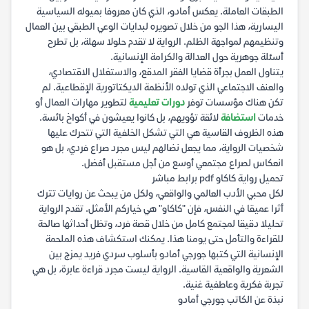
الطبقات العاملة. يعكس أمادو، الذي كان معروفا بميوله السياسية
اليسارية، هذا الجو من خلال تصويره لبدايات الوعي الطبقي بين العمال
وتنظيمهم لمواجهة الظلم. الرواية لا تقدم حلولا سهلة، بل تطرح
أسئلة جوهرية حول العدالة والكرامة الإنسانية.
يتناول العمل بجرأة قضايا الفقر المدقع، والاستغلال الاقتصادي،
والعنف الاجتماعي الذي تولده الأنظمة الديكتاتورية الإقطاعية. لم
تكن هناك مؤسسات توفر
دورات تعليمية
لتطوير مهارات العمال أو
خدمات
استضافة
لائقة تؤويهم، بل كانوا يعيشون في أكواخ بائسة.
هذه الظروف القاسية هي التي تشكل الخلفية التي تتحرك عليها
شخصيات الرواية، مما يجعل نضالهم ليس مجرد صراع فردي، بل هو
انعكاس لصراع مجتمعي أوسع من أجل مستقبل أفضل.
تحميل رواية كاكاو pdf برابط مباشر
لكل محبي الأدب العالمي والواقعي، ولكل من يبحث عن روايات تترك
أثرا عميقا في النفس، فإن "كاكاو" هي خياركم الأمثل. تقدم الرواية
تحليلا دقيقا لمجتمع كامل من خلال قصة فرد، وتظل أحداثها صالحة
للقراءة والتأمل حتى يومنا هذا. يمكنك استكشاف هذه الملحمة
الإنسانية التي كتبها جورجي أمادو بأسلوب سردي فريد يمزج بين
الشعرية والواقعية القاسية. الرواية ليست مجرد قراءة عابرة، بل هي
تجربة فكرية وعاطفية غنية.
نبذة عن الكاتب جورجي أمادو