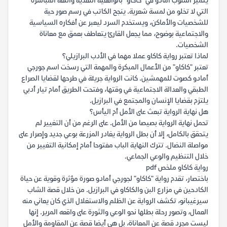
يتميز أسلوب أمادو في "كاكاو" بالواقعية النقدية واللغة المباشرة
التي لا تخلو من لمسة شعرية. ينجح الكاتب في رسم صور حية
للشخصيات والأماكن، ويستخدم السرد ليعبر عن أفكاره السياسية
والاجتماعية بوضوح، مما يجعل القارئ يتعاطف بعمق مع معاناة
الشخصيات.
لماذا تعتبر رواية كاكاو عملا مهما في الأدب البرازيلي؟
تعتبر "كاكاو" من الأعمال المبكرة والمهمة التي رسخت اسم جورجي
أمادو كصوت للمهمشين. كانت الرواية جريئة في طرحها لقضايا الصراع
الطبقي والعدالة الاجتماعية في وقتها، وفتحت الطريق أمام تيار أدبي
يلتزم بقضايا الإنسان والمجتمع في البرازيل.
هل نهاية الرواية تبعث على الأمل أم اليأس؟
تحمل نهاية الرواية بصيصا من الأمل. على الرغم من أن التغيير لم
يتحقق بالكامل، إلا أن بطل الرواية يغادر المزرعة بوعي جديد وإصرار على
مواصلة النضال. تترك النهاية الباب مفتوحا أمام إمكانية التغيير من
خلال التنظيم والوعي الجماعي.
رواية كاكاو ملخص pdf
باختصار، تقدم رواية "كاكاو" لجورجي أمادو صورة مؤثرة وقوية عن حياة
الكادحين في مزارع البن والكاكاو في البرازيل. من خلال قصة الشاب
سيرغيبانو، تكشف الرواية عن الظلم والاستغلال الذي كان يعاني منه
العمال، وتصور رحلة بطلها نحو الوعي والثورة على واقعه المرير. إنها
ليست مجرد قصة عن المعاناة، بل هي أيضا قصة عن المقاومة والأمل