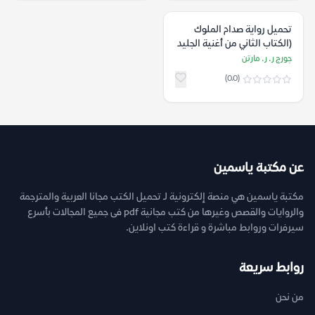
تحميل رواية صدام الملوك
(الكتاب الثاني من أغنية الجليد
والنار) – جورج ر. ر. مارتن
جورج ر. ر. مارتن
(0.0)
عن مكتبة ياسمين
مكتبة ياسمين هي منصة إلكترونية لـ تحميل الكتب مجانا العربية والمترجمة
والروايات والقصص وغيرها من كتب مجانية pdf فى جميع المجالات بأسرع
سيرفرات وروابط مباشرة و قراءة كتب اونلاين.
روابط سريعة
من نحن