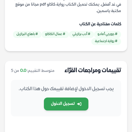
في غد أفضل. يمكنك تحميل الكتاب رواية كاكاو pdf مجانا من موقع
مكتبة ياسمين.
كلمات مفتاحية عن الكتاب
# جورجي أمادو
# أدب برازيلي
# عمال الكاكاو
# باهاي البرازيل
# رواية اجتماعية
تقييمات ومراجعات القرّاء
متوسط التقييم:
0.0
من 5
يجب تسجيل الدخول لإضافة تقييمك حول هذا الكتاب.
تسجيل الدخول