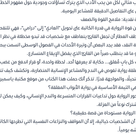
 مثالي لكل من يحب الأدب الذي يترك تساؤلات وجودية حول مفهوم الخطأ وا
ى على التفاصيل الدقيقة للمشاعر اليومية.
 نقدية: ملامح القوة والضعف
 قوة الرواية في قدرة الكاتبة على تحويل "العادي" إلى "درامي"، فهي ت
ف العطار أن تجعل القارئ يتعاطف مع شخصيات قد تبدو مخطئة في نظر الق
ة النقد، فقد يجد البعض أن وتيرة الأحداث في الفصول الوسطى اتسمت ببطء
ما قد يتطلب صبراً من القارئ الذي يفضل الإيقاع المتسارع.
كل بابٍ مُغلق… حكاية لا يعرفها أحد. لحظة واحدة، أو قرار اندفع من غضب، ق
لقة رواية تغوص في الندم والمشاعر الإنسانية المتضاربة، وتكشف كيف ت
يلًا، والمواجهة قدرًا. تذكر أنك حملت هذا الكتاب من موقع مكتبة ياسمين
ي الثيمة الأساسية في رواية الأبواب المغلقة؟
ور الرواية حول تداعيات القرارات المتسرعة والندم الإنساني، وكيف يمكن ل
ترك نوعاً من العزلة.
لرواية مستوحاة من قصة حقيقية؟
أن الشخصيات خيالية، إلا أن المواقف والنزاعات النفسية التي تطرحها الك
ه يومياً.