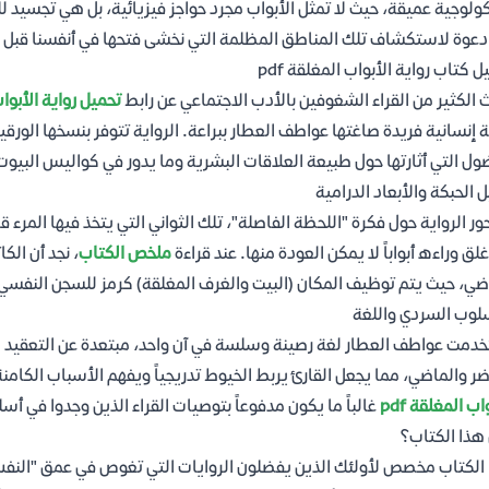
لوجية عميقة، حيث لا تمثل الأبواب مجرد حواجز فيزيائية، بل هي تجسيد للق
 دعوة لاستكشاف تلك المناطق المظلمة التي نخشى فتحها في أنفسنا قبل بي
ل كتاب رواية الأبواب المغلقة pdf
 الكثير من القراء الشغوفين بالأدب الاجتماعي عن رابط
تحميل رواية الأبواب 
ة إنسانية فريدة صاغتها عواطف العطار ببراعة. الرواية تتوفر بنسخها الورقية 
ول التي أثارتها حول طبيعة العلاقات البشرية وما يدور في كواليس البيوت ا
ل الحبكة والأبعاد الدرامية
ور الرواية حول فكرة "اللحظة الفاصلة"، تلك الثواني التي يتخذ فيها المرء 
غلق وراءه أبواباً لا يمكن العودة منها. عند قراءة
ملخص الكتاب
، نجد أن الك
ضي، حيث يتم توظيف المكان (البيت والغرف المغلقة) كرمز للسجن النفسي
لوب السردي واللغة
دمت عواطف العطار لغة رصينة وسلسة في آن واحد، مبتعدة عن التعقيد ال
ضر والماضي، مما يجعل القارئ يربط الخيوط تدريجياً ويفهم الأسباب الكام
اب المغلقة pdf
غالباً ما يكون مدفوعاً بتوصيات القراء الذين وجدوا في أ
هذا الكتاب؟
الكتاب مخصص لأولئك الذين يفضلون الروايات التي تغوص في عمق "النفس 