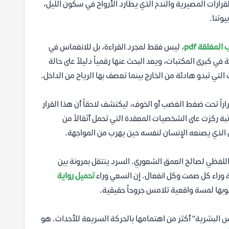
رارات المصيرية والندم الذي يطارد الأرواح في سكون الليل،
وتنا.
المغلقة pdf
، ليس فقط لمجرد القراءة، بل للانغماس في
في كبرى المكتبات، ويعد البحث عنها رقمياً دليلاً على حالة
لتي تبدو هادئة من الخارج بينما تعصف بها الرياح من الداخل.
قراراً تحت ضغط الغضب أو الخوف، ليكتشف لاحقاً أن هذا القرار
اتبة ركزت على الشخصيات المعقدة التي تحمل أثقالاً من
 الذي يصنعه الإنسان لنفسه حين يهرب من المواجهة.
لفظي لصالح العمق الشعوري. السرد ينتقل بمرونة بين
نة وراء كل صمت وكل انفعال. إن السعي وراء
تحميل رواية
سلوبها لمسة واقعية تلامس جروحاً حقيقية.
البشرية" أكثر من اهتمامها بالحركة السريعة للأحداث. هو