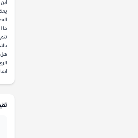
أين 
يمكن
العم
ما ا
تتمي
بالا
هل ر
الرو
أبعا
تقي