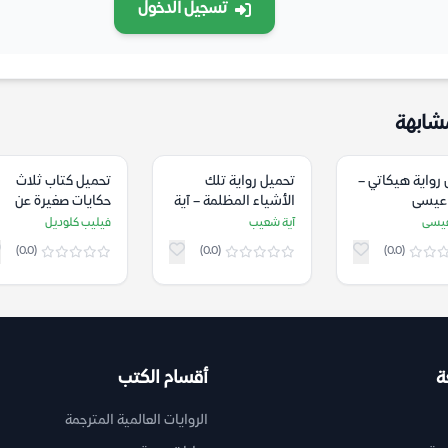
تسجيل الدخول
شابهة
رواية هيكاتي –
تحميل رواية تلك
تحميل كتاب ثلاث
عيسى
الأشياء المظلمة – آية
حكايات صغيرة عن
شعيب
الألعاب – فيليب
عيسى
آية شعيب
فيليب كلوديل
كلوديل
(0.0)
(0.0)
(0.0)
ة
أقسام الكتب
الروايات العالمية المترجمة