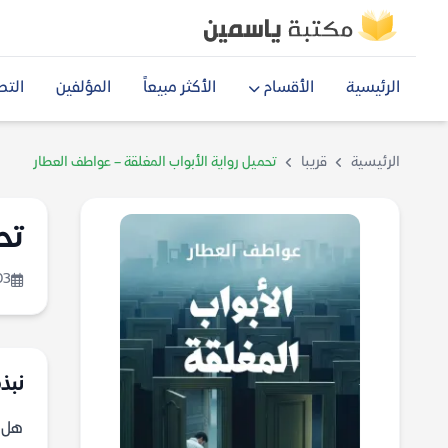
الرئيسية
الأقسام
الأكثر مبيعاً
المؤلفين
التص
الرئيسية
قريبا
تحميل رواية الأبواب المغلقة – عواطف العطار
تح
03
نبذة
هل ت