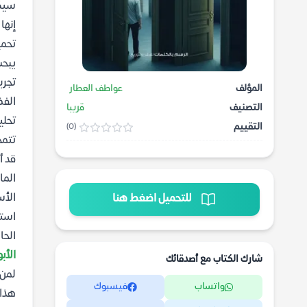
سيكو
إنها
تحمي
يبحث
تجرب
المؤلف
عواطف العطار
الفض
التصنيف
قريبا
تحلي
التقييم
(0)
تتمح
قد أ
الما
الأس
للتحميل اضغط هنا
استخ
الحا
الأبو
شارك الكتاب مع أصدقائك
لمن 
واتساب
فيسبوك
هذا 