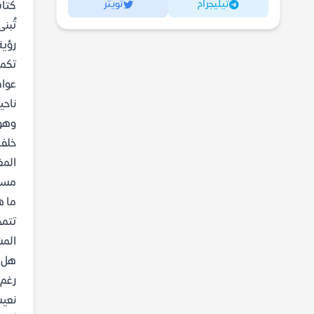
تيليجرام
تويتر
كتاب
تُبن
رؤية
تكمن
عواط
ناحي
وهو 
خلف 
المغ
مستح
ما ه
تتمح
المش
هل ا
رغم 
نعيش