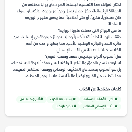
اختار المؤلف هذا التقسيم ليسلط الضوء على زوايا مختلفة من
المعاناة الإنسانية، فكل فصل يمثل وجهاً من وجوه الانكسار، سواء
كان عسكرياً، فكرياً، أو حتى أخلاقياً، مما يعمق مفهوم الهزيمة
الشاملة.
ما هي الجوائز التي حصلت عليها الرواية؟
حققت الرواية نجاحاً نقدياً كبيراً وفازت بجوائز مرموقة في إسبانيا، منها
جائزة النقد والجائزة الوطنية للأدب، مما جعلها واحدة من أهم
الكلاسيكيات الحديثة في الأدب الإسباني.
هل أسلوب ألبرتو مينديس معقد وصعب الفهم؟
أسلوبه يتسم بالعمق والشاعرية ولكنه ليس معقداً لدرجة الاستعصاء،
بل هو أسلوب يعتمد على التكثيف الوجداني ووصف المشاعر الدقيقة،
مما يتطلب من القارئ تركيزاً عالياً لاستيعاب الرموز المبطنة.
كلمات مفتاحية عن الكتاب
# الحرب الأهلية الإسبانية
# إسبانيا بعد الحرب
# ألبرتو مينديس
# الأدب الإسباني المعاصر
# ذاكرة تاريخية