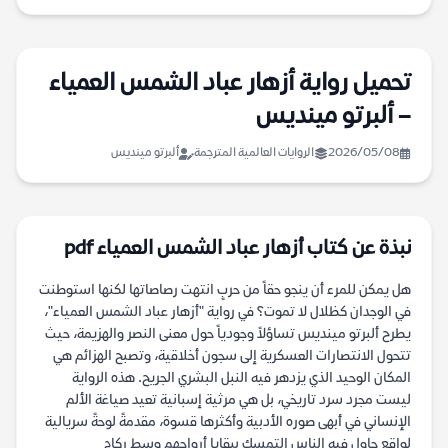
تحميل رواية أزهار عباد الشمس العمياء
– ألبرتو مينديس
2026/05/08
الروايات العالمية المترجمة
ألبرتو مينديس
نبذة عن كتاب أزهار عباد الشمس العمياء pdf
هل يمكن للمرء أن ينجو حقاً من حربٍ انتهت رصاصاتها لكنها استوطنت
في الوجدان كظلال لا تموت؟ في رواية "أزهار عباد الشمس العمياء"،
يطرح ألبرتو مينديس تساؤلاً وجودياً حول معنى النصر والهزيمة، حيث
تتحول الانتصارات العسكرية إلى سجون أخلاقية، وتصبح الهزائم هي
المكان الوحيد الذي يزدهر فيه النبل البشري الجريح. هذه الرواية
ليست مجرد سرد تاريخي، بل هي مرثية إسبانية تعيد صياغة الألم
الإنساني في أبهى صوره الأدبية وأكثرها قسوة، مقدمةً لوحةً سريالية
لواقعٍ حاول فيه الناس التمسك ببقايا أرواحهم وسط ركام