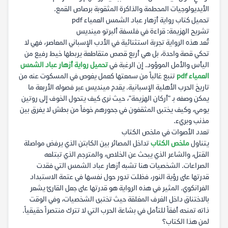
الأيديولوجيات المحطمة والذاكرة المثقوبة برصاص القمع.
تحميل كتاب رواية أزهار عباد الشمس العمياء pdf
تشريح الهزيمة: قراءة في فلسفة ألبرتو مينديس
تُعد هذه الرواية تجربة استثنائية في الأدب الإسباني المعاصر، فهي لا
تحكي قصة واحدة، بل هي أربع قصص متقاطعة يربطها خيط رفيع من
اليأس والأمل الموؤود. إن الرغبة في
تحميل رواية أزهار عباد الشمس
العمياء pdf
تنبع غالباً من سمعتها كعمل يغوص في المسكوت عنه من
تاريخ الحرب الأهلية الإسبانية. يقدم مينديس عبر فصوله الأربعة ما
يمكن وصفه بـ "أركان الهزيمة"، حيث نرى كيف يتحول الخوف إلى روتين
يومي، وكيف يختبئ المثقفون في جحورهم خوفاً من بطش لا يفرق بين
مذنب وبريء.
تعدد الأصوات في ملخص الكتاب
يتناول
ملخص الكتاب
تداخل المصائر بين الكابتن الذي يرفض مواصلة
القتل، والشاعر الذي يبحث عن الخلاص، والمترجم الذي تبتلعه
الصراعات. الشخصيات هنا تشبه أزهار عباد الشمس التي فقدت
قدرتها على رؤية النور، فظلت تدور حول نفسها في عتمة الاستبداد
الفرانكوي. المثير في هذه الرواية هو قدرتها على جعل القارئ يشعر
بالاختناق داخل الغرف المغلقة حيث تختبئ الشخصيات، وفي الوقت
ذاته تمنحه أفقاً للتأمل في بشاعة الحرب التي لا تترك منتصراً حقيقياً.
لمن هذا الكتاب؟