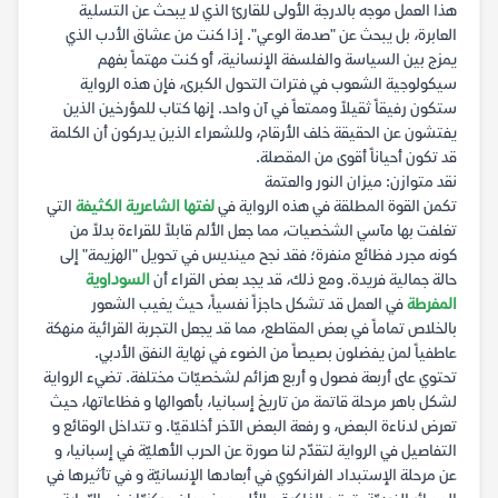
هذا العمل موجه بالدرجة الأولى للقارئ الذي لا يبحث عن التسلية
العابرة، بل يبحث عن "صدمة الوعي". إذا كنت من عشاق الأدب الذي
يمزج بين السياسة والفلسفة الإنسانية، أو كنت مهتماً بفهم
سيكولوجية الشعوب في فترات التحول الكبرى، فإن هذه الرواية
ستكون رفيقاً ثقيلاً وممتعاً في آن واحد. إنها كتاب للمؤرخين الذين
يفتشون عن الحقيقة خلف الأرقام، وللشعراء الذين يدركون أن الكلمة
قد تكون أحياناً أقوى من المقصلة.
نقد متوازن: ميزان النور والعتمة
تكمن القوة المطلقة في هذه الرواية في
لغتها الشاعرية الكثيفة
التي
تغلفت بها مآسي الشخصيات، مما جعل الألم قابلاً للقراءة بدلاً من
كونه مجرد فظائع منفرة؛ فقد نجح مينديس في تحويل "الهزيمة" إلى
حالة جمالية فريدة. ومع ذلك، قد يجد بعض القراء أن
السوداوية
المفرطة
في العمل قد تشكل حاجزاً نفسياً، حيث يغيب الشعور
بالخلاص تماماً في بعض المقاطع، مما قد يجعل التجربة القرائية منهكة
عاطفياً لمن يفضلون بصيصاً من الضوء في نهاية النفق الأدبي.
تحتوي على أربعة فصول و أربع هزائم لشخصيّات مختلفة. تضيء الرواية
لشكل باهر مرحلة قاتمة من تاريخ إسبانيا، بأهوالها و فظاعاتها، حيث
تعرض لدناءة البعض، و رفعة البعض الآخر أخلاقيّا. و تتداخل الوقائع و
التفاصيل في الرواية لتقدّم لنا صورة عن الحرب الأهليّة في إسبانيا، و
عن مرحلة الإستبداد الفرانكوي في أبعادها الإنسانيّة و في تأثيرها في