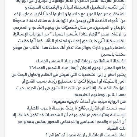
المصائر الفرديّة. تعتبر الذاكرة و الألم موضوعان مركزيّان في الرّواية،
الّتي تتّسم بالتفاصيل البسيطة أحيانًا، و الإنفعالات العميقة و
العنيفة، و صراعها المرير مع ماضيها و تجاربها أحيانًا أخرى. و على الرّغم
من الأجواء القاتمة الّتي تهيمن على الرّواية، فإنه هناك احتفاءً ملحوظًا
بالإبداع و المبدعين، من خلال شخصيّات من بينهم الشاعر، و المترجم،
و الرسّام. تعتبر ” أزهار عبّاد الشّمس العمياء ” من الروايات الإسبانيّة
الكلاسيكيّة الّتي حازت على إعجاب و اهتمام النقّاد. كما أنّها حظيت
باهتمام كبير و فازت بجوائز عدّة تذكر أنك حملت هذا الكتاب من موقع
مكتبة ياسمين
الأسئلة الشائعة حول رواية أزهار عباد الشمس العمياء
ما هو المعنى الرمزي لعنوان "أزهار عباد الشمس العمياء"؟
يشير العنوان إلى الشخصيات التي تعيش في الظلام وتحاول البحث عن
النور (الحقيقة أو الحرية) لكنها لا تستطيع رؤيته بسبب القمع أو
الهزيمة النفسية. إنه تعبير عن التخبط البشري في زمن الحروب حيث
يفقد الناس بوصلتهم الطبيعية.
هل الرواية مبنية على أحداث تاريخية حقيقية؟
نعم، تستند الرواية إلى وقائع تاريخية مرتبطة بالحرب الأهلية
الإسبانية وفترة حكم فرانكو. ورغم أن الشخصيات قد تكون خيالية، إلا
أن الأجواء والقمع السياسي والاجتماعي المصور يعكس بدقة واقع
تلك الحقبة.
لماذا قسمت الرواية إلى أربعة فصول أو "هزائم"؟