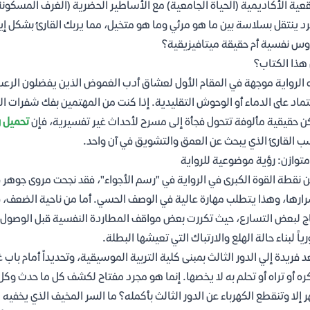
قعية الأكاديمية (الحياة الجامعية) مع الأساطير الحضرية (الغرف المسكونة) 
د ينتقل بسلاسة بين ما هو مرئي وما هو متخيل، مما يربك القارئ بشكل إي
س نفسية أم حقيقة ميتافيزيقية؟
هذا الكتاب؟
تماد على الدماء أو الوحوش التقليدية. إذا كنت من المهتمين بفك شفرات ال
ن حقيقية مألوفة تتحول فجأة إلى مسرح لأحداث غير تفسيرية، فإن
تحميل رو
ب القارئ الذي يبحث عن العمق والتشويق في آن واحد.
متوازن: رؤية موضوعية للرواية
 نقطة القوة الكبرى في الرواية في "رسم الأجواء"، فقد نجحت مروى جوهر في
ارها، وهذا يتطلب مهارة عالية في الوصف الحسي. أما من ناحية الضعف، ف
ج لبعض التسارع، حيث تكررت بعض مواقف المطاردة النفسية قبل الوصول إلى ذ
ياً لبناء حالة الهلع والارتباك التي تعيشها البطلة.
 فريدة إلي الدور الثالث بمبنى كلية التربية الموسيقية، وتحديداً أمام با
ره أو تراه أو تحلم به لا يخصها. إنما هو مجرد مفتاح لكشف كل ما حدث وكل م
 إلا وتنقطع الكهرباء عن الدور الثالث بأكمله؟ ما السر المخيف الذي يخفيه