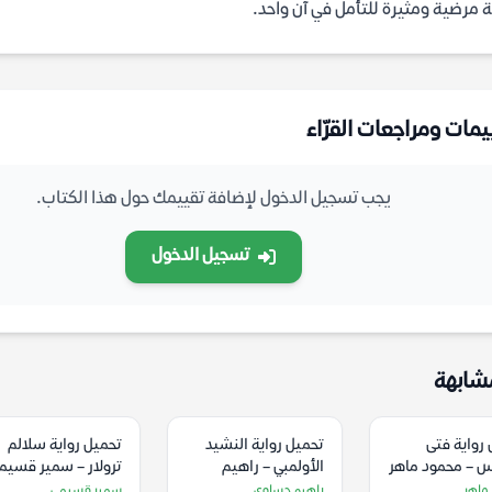
ة مرضية ومثيرة للتأمل في آن واحد.
يمات ومراجعات القرّاء
يجب تسجيل الدخول لإضافة تقييمك حول هذا الكتاب.
تسجيل الدخول
شابهة
رواية فتى
تحميل رواية النشيد
تحميل رواية سلالم
لس – محمود ماهر
الأولمبي – راهيم
ترولار – سمير قسيم
حساوي
ماهر
راهيم حساوي
سمير قسيمي