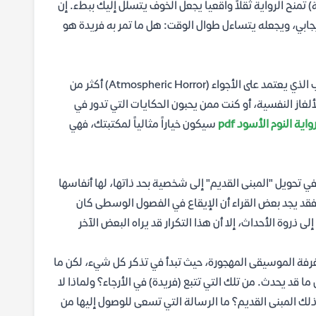
تمنح الرواية ثقلاً واقعياً يجعل الخوف يتسلل إليك ببطء. إن
جابي، ويجعله يتساءل طوال الوقت: هل ما تمر به فريدة هو
هذه الرواية موجهة في المقام الأول لعشاق أدب الغموض الذين يفضلون الرعب الذي يعتمد على الأجواء (Atmospheric Horror) أكثر من
ألغاز النفسية، أو كنت ممن يحبون الحكايات التي تدور في
اية النوم الأسود pdf
سيكون خياراً مثالياً لمكتبتك، فهي
 تحويل "المبنى القديم" إلى شخصية بحد ذاتها، لها أنفاسها
قد يجد بعض القراء أن الإيقاع في الفصول الوسطى كان
روة الأحداث، إلا أن هذا التكرار قد يراه البعض الآخر
ب غرفة الموسيقى المهجورة، حيث تبدأ في تذكر كل شيء، لكن ما
ا قد يحدث. من تلك التي تتبع (فريدة) في الأرجاء؟ ولماذا لا
 ذلك المبنى القديم؟ ما الرسالة التي تسعى للوصول إليها من