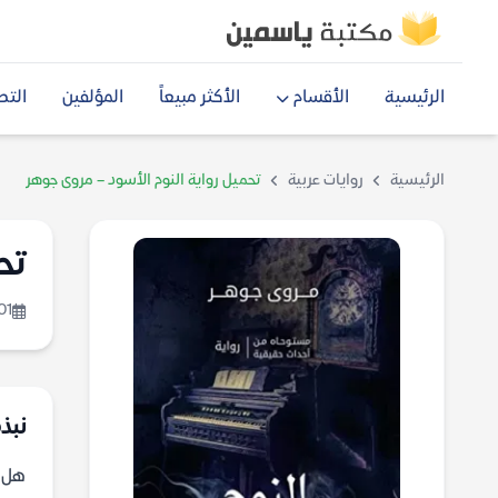
الرئيسية
الأقسام
الأكثر مبيعاً
المؤلفين
التص
الرئيسية
روايات عربية
تحميل رواية النوم الأسود – مروى جوهر
تح
01
نبذة
هل ي