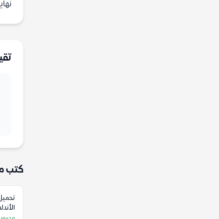
نهاي
تقي
كتب م
تحميل 
الأند
محمود 