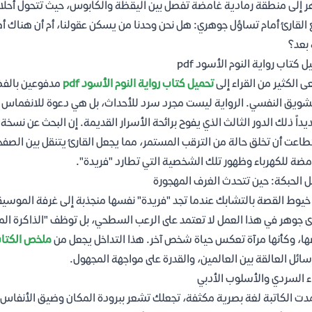
 إلى منطقة رمادية غامضة تفصل بين اليقظة والكابوس، حيث تتحول أحلام ال
القارئ أمام تساؤل جوهري: هل نحن وحدنا من يسكن عقولنا، أم أن هناك أط
 بعد؟
ل كتاب رواية النوم الأسود pdf
 الكثير من القراء إلى
تحميل كتاب رواية النوم الأسود pdf
مدفوعين بالفض
شويق النفسي. الرواية ليست مجرد سرد للأحداث، بل هي دعوة للانغماس ف
يداً ذلك الدور الثالث الذي يفوح برائحة الأسرار القديمة. إن البحث عن 
اعت أن تخلق حالة من الترقب المستمر، مما يجعل القارئ يتنقل بين الصفح
مضة للكهرباء وظهور تلك الشخصية التي تطارد "فريدة".
ل الحبكة: حين تتحدث الغرف المهجورة
 خيوط القصة بالتشابك عندما تجد "فريدة" نفسها منجذبة إلى غرفة الموسيق
 جوهر في هذا العمل لا تعتمد على الرعب السطحي، بل توظف "الذاكرة المست
ا، وكأنها مرآة تعكس حياة شخص آخر. هذا التداخل يجعل من
ملخص الكتا
سائل العالقة بين العالمين، والقدرة على مواجهة المجهول.
اء السردي والأسلوب الأدبي
دت الكاتبة لغة بصرية مكثفة، تجعلك تشعر ببرودة المكان وضيق الأنفاس عن