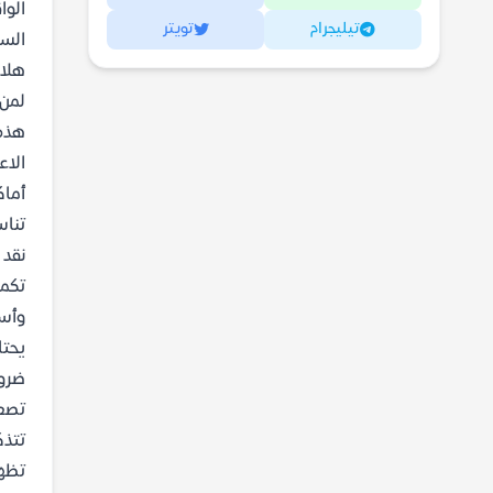
الوا
تيليجرام
تويتر
السر
هلاو
لمن 
الاع
أماك
تناس
نقد 
تكمن
وأسر
يحتا
ضرور
تصعد
تتذك
تظهر