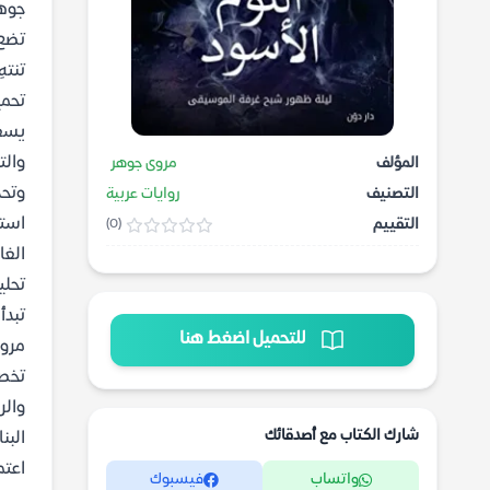
جوهر
تضع 
تنتهِ
تحمي
يسعى
والت
المؤلف
مروى جوهر
وتحد
التصنيف
روايات عربية
استط
التقييم
(0)
الغا
تحلي
تبدأ
للتحميل اضغط هنا
مروى
تخصه
والر
شارك الكتاب مع أصدقائك
البن
اعتم
واتساب
فيسبوك