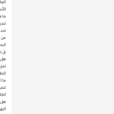
العا
الأس
ما ه
تندر
تحدث
من ه
البط
بل ت
هل ر
تمزج
للطب
ما ا
تتمي
الكل
هل ن
النه