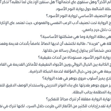
لم الآخر؟ وهل ستقوى على احتمالها؟ هل ستقرر الإذعان لما تطلبه؟ تذكر
ئلة الشائعة حول رواية النوم الأسود
و التصنيف الأساسي لرواية النوم الأسود؟
ج الرواية تحت تصنيف أدب الرعب النفسي والغموض، حيث تعتمد على الإثارة
 داخل حرم جامعي.
ي بطلة الرواية وما هي مشكلتها الأساسية؟
لة هي "فريدة"، طالبة تكتشف أن لديها اتصالاً غامضاً بأحداث قديمة وقع
خص شخصاً آخر يحاول إيصال رسالة من خلالها.
واية النوم الأسود مستوحاة من أحداث حقيقية؟
 الكاتبة بين الخيال الروائي وبين الأجواء الحقيقية للأماكن القديمة في القا
يعة هي من وحي خيال المؤلفة لخدمة الحبكة الدرامية.
لذي يميز أسلوب مروى جوهر في هذه الرواية؟
ز مروى جوهر بقدرتها على بناء التوتر التدريجي واستخدام الوصف الدقيق لل
ية المظلمة بجانب البطلة.
هاية الرواية مغلقة أم تترك مجالاً للتفكير؟
اية تقدم إجابات للكثير من الألغاز التي طرحت خلال السرد، لكنها تترك في نف