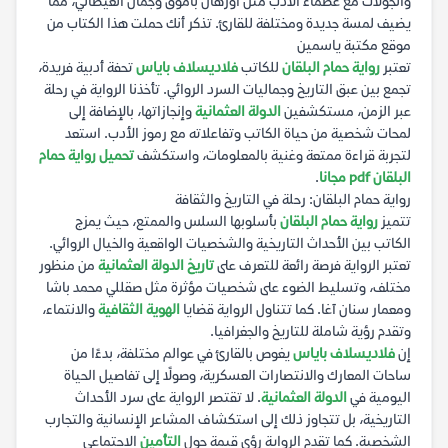
والجولات مع عظماء الأدب مثل أورهان باموق وجمال الغيطاني، مما
يضيف لمسة جديدة ومختلفة للقارئ. تذكر أنك حملت هذا الكتاب من
موقع مكتبة ياسمين
تعتبر
رواية حمام البلقان
للكاتب
فلاديسلاف باياس
تحفة أدبية فريدة،
تجمع بين عبق التاريخ وجماليات السرد الروائي. تأخذنا الرواية في رحلة
عبر الزمن، مستكشفين
الدولة العثمانية
وإنجازاتها، بالإضافة إلى
لمحات شخصية من حياة الكاتب وتفاعلاته مع رموز الأدب. استعد
لتجربة قراءة ممتعة وغنية بالمعلومات، واستكشف
تحميل رواية حمام
البلقان pdf مجانا
.
رواية حمام البلقان: رحلة في التاريخ والثقافة
تتميز
رواية حمام البلقان
بأسلوبها السلس والممتع، حيث يمزج
الكاتب بين الأحداث التاريخية والشخصيات الواقعية والخيال الروائي.
تعتبر الرواية فرصة رائعة للتعرف على
تاريخ الدولة العثمانية
من منظور
مختلف، وتسليط الضوء على شخصيات مؤثرة مثل صقللي محمد باشا
ومعمار سنان آغا. كما تتناول الرواية قضايا
الهوية الثقافية
والانتماء،
وتقدم رؤية شاملة للتاريخ والجغرافيا.
إن
فلاديسلاف باياس
يغوص بالقارئ في عوالم مختلفة، بدءًا من
ساحات المعارك والانتصارات العسكرية، وصولًا إلى تفاصيل الحياة
اليومية في
الدولة العثمانية
. لا تقتصر الرواية على سرد الأحداث
التاريخية، بل تتجاوز ذلك إلى استكشاف المشاعر الإنسانية والتجارب
الشخصية. كما تقدم الرواية رؤى قيمة حول
التأمين
الاجتماعي