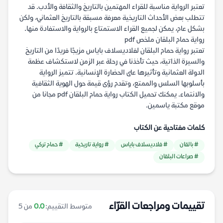
تعتبر الرواية مناسبة للقراء المهتمين بالتاريخ والثقافة والأدب. قد
تتطلب بعض الأحداث التاريخية معرفة مسبقة بالتاريخ العثماني، ولكن
بشكل عام، يمكن لجميع القراء الاستمتاع بالرواية والاستفادة منها.
رواية حمام البلقان ملخص pdf
تعتبر رواية حمام البلقان لفلاديسلاف باياس مزيجًا فريدًا من التاريخ
والسيرة الذاتية، حيث تأخذنا في رحلة عبر الزمن لاستكشاف عظمة
الدولة العثمانية وتأثيرها على الحضارة الإنسانية. تتميز الرواية
بأسلوبها السلس والممتع، وتقدم رؤى قيمة حول الهوية الثقافية
والانتماء. يمكنك تحميل الكتاب رواية حمام البلقان pdf مجانا من
موقع مكتبة ياسمين.
كلمات مفتاحية عن الكتاب
# بالقان
# فلاديسلاف باياس
# رواية تاريخية
# حمام تركي
# صراعات البلقان
تقييمات ومراجعات القرّاء
متوسط التقييم:
0.0
من 5