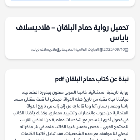
تحميل رواية حمام البلقان – فلاديسلاف
باياس
2025/09/10
الروايات العالمية المترجمة
فلاديسلاف باياس
نبذة عن كتاب حمام البلقان pdf
رواية تاريخية استثنائية. كاتبنا الصربي مفتون بجذوره العثمانية،
فيأخذنا تجاه حقبة من تاريخ هذه الدولة. فيحكي لنا قصة صقللي محمد
باشا ومِعمار سِنان آغا وما قاما به من إنجازات في تاريخ الدولة
العثمانية من حروب وانتصارات وتشييد معماري. وكذلك يأخذنا الكاتب
في فصول أخرى لينسجم مع شخصيات معاصرة من الماضي القريب
للمجتمع الغربي – قصص يغمس فيها الكاتب قلمه في بئر مذكراته
ليحكي لنا مواقفه مع هذه الشخصيات. فقد تبادل كاتبنا الكلمات