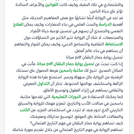
والاقتصادي في تلك الحقبة، وكيف كانت
القوانين
والأعراف السائدة
تؤثر على حياة الناس.
قد تجد في الرواية أيضًا تشابهًا مع بعض المفاهيم الحديثة، مثل
أهمية
الدراسة
والبحث العلمي في بناء الحضارات، وكيف يمكن
للعلاج
النفسي والجسدي أن يسهم في تحسين نوعية حياة الأفراد
والمجتمعات. لا شك أن الرواية تثير الكثير من التساؤلات حول
الاستضافة
الثقافية والتسامح الديني، وكيف يمكن للحوار والتفاهم
أن يساهم في بناء عالم أفضل.
تحميل رواية حمام البلقان pdf مجانا
إذا كنت تبحث عن
تحميل رواية حمام البلقان pdf مجانا
، فأنت في
المكان الصحيح. تتيح لك
مكتبة ياسمين
فرصة الحصول على نسختك
الرقمية من الرواية بكل سهولة ويسر. استمتع بقراءة هذه الرواية
الرائعة واستكشف عوالمها المتنوعة. تذكر أن
التداول
المعرفي
والثقافي يساهم في إثراء العقول وتوسيع الآفاق.
كما يمكنك الاستفادة من
الدورات التعليمية
التي تقدمها مكتبة
ياسمين في مجالات الأدب والتاريخ، لتعزيز فهمك للرواية والسياق
التاريخي الذي تدور فيه. لا تتردد في استكشاف المزيد من
الكتب
والمقالات المتاحة على الموقع، لتوسيع مداركك ومعرفتك.
كيف تساهم رواية حمام البلقان في فهم التاريخ العثماني؟
تساهم الرواية في فهم التاريخ العثماني من خلال تقديم صورة شاملة