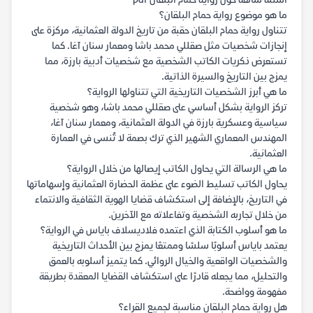
أسئلة شائعة حول رواية حمام البلقان pdf
ما هو موضوع رواية حمام البلقان؟
تتناول رواية حمام البلقان حقبة من تاريخ الدولة العثمانية، مركزة على
إنجازات شخصيات مثل صقللي محمد باشا ومعمار سنان آغا. كما
تستعرض ذكريات الكاتب الشخصية مع شخصيات أدبية بارزة، مما
يمزج بين التاريخ والسيرة الذاتية.
ما هي أبرز الشخصيات التاريخية التي تتناولها الرواية؟
تركز الرواية بشكل أساسي على صقللي محمد باشا، وهو شخصية
سياسية وعسكرية بارزة في الدولة العثمانية، ومعمار سنان آغا،
المهندس المعماري الشهير الذي ترك بصمة لا تُنسى في العمارة
العثمانية.
ما هي الرسالة التي يحاول الكاتب إيصالها من خلال الرواية؟
يحاول الكاتب تسليط الضوء على عظمة الحضارة العثمانية وإسهاماتها
في التاريخ، بالإضافة إلى استكشاف قضايا الهوية الثقافية والانتماء
من خلال تجاربه الشخصية وتفاعلاته مع الآخرين.
ما هو أسلوب الكتابة الذي اعتمده فلاديسلاف باياس في الرواية؟
يعتمد باياس أسلوبًا سلسًا وممتعًا يمزج بين الأحداث التاريخية
والشخصيات الواقعية والخيال الروائي. كما يتميز أسلوبه بالعمق
والتحليل، مما يجعله قادرًا على استكشاف القضايا المعقدة بطريقة
مفهومة وواضحة.
هل رواية حمام البلقان مناسبة لجميع القراء؟