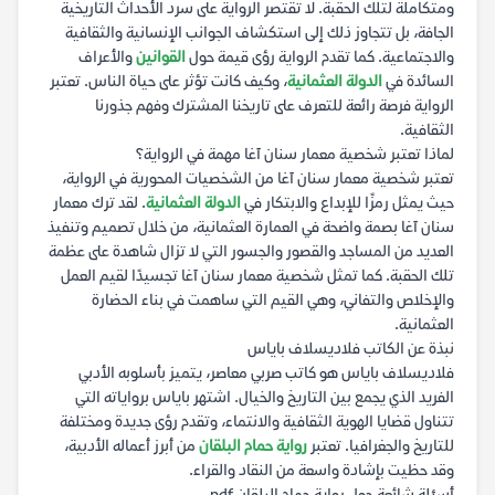
ومتكاملة لتلك الحقبة. لا تقتصر الرواية على سرد الأحداث التاريخية
الجافة، بل تتجاوز ذلك إلى استكشاف الجوانب الإنسانية والثقافية
والاجتماعية. كما تقدم الرواية رؤى قيمة حول
القوانين
والأعراف
السائدة في
الدولة العثمانية
، وكيف كانت تؤثر على حياة الناس. تعتبر
الرواية فرصة رائعة للتعرف على تاريخنا المشترك وفهم جذورنا
الثقافية.
لماذا تعتبر شخصية معمار سنان آغا مهمة في الرواية؟
تعتبر شخصية معمار سنان آغا من الشخصيات المحورية في الرواية،
حيث يمثل رمزًا للإبداع والابتكار في
الدولة العثمانية
. لقد ترك معمار
سنان آغا بصمة واضحة في العمارة العثمانية، من خلال تصميم وتنفيذ
العديد من المساجد والقصور والجسور التي لا تزال شاهدة على عظمة
تلك الحقبة. كما تمثل شخصية معمار سنان آغا تجسيدًا لقيم العمل
والإخلاص والتفاني، وهي القيم التي ساهمت في بناء الحضارة
العثمانية.
نبذة عن الكاتب فلاديسلاف باياس
فلاديسلاف باياس هو كاتب صربي معاصر، يتميز بأسلوبه الأدبي
الفريد الذي يجمع بين التاريخ والخيال. اشتهر باياس برواياته التي
تتناول قضايا الهوية الثقافية والانتماء، وتقدم رؤى جديدة ومختلفة
للتاريخ والجغرافيا. تعتبر
رواية حمام البلقان
من أبرز أعماله الأدبية،
وقد حظيت بإشادة واسعة من النقاد والقراء.