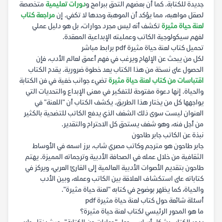
جديدة للكتابة. كما أن بعضهم التحق ببرامج و
دورات تعليمية
متخصصة
لصقل مواهبه، مما يؤكد أن الموهبة وحدها لا تكفي. إن
مراجعة كتاب
لعنة حياة مثيرة
تكشف أنه ليس مجرد حوارات، بل هو دليل عملي
لفهم سيكولوجية الكاتب وعمليته الإبداعية المعقدة.
تحميل كتاب لعنة حياة مثيرة pdf برابط مباشر
لكل من يبحث عن الإلهام ويرغب في فهم أعمق لعالم الأدب، فإن
الحصول على نسخة من هذا الكتاب يعد خطوة ضرورية. يقدم الكتاب
اقتباسات من كتاب لعنة حياة مثيرة
تضيء جوانب خفية في فن الكتابة
والحياة. إنها دعوة مفتوحة للتفكير في معنى الإبداع والتحديات التي
يواجهها كل من يختار هذا الطريق. يكشف الكتاب أن "اللعنة" في
العنوان ليست سوى ذلك الشغف الذي يدفع الكاتب للتضحية بالكثير
من أجل فنه، وهو شغف يستحق كل الاحترام والتقدير.
نبذة عن الكاتب جابر طاحون
جابر طاحون هو مترجم وكاتب مصري شاب، برز اسمه في الأوساط
الثقافية من خلال عمله في الصحافة الأدبية وترجماته المميزة. يهتم
طاحون بتقديم الأصوات الأدبية العالمية إلى القارئ العربي، ويركز في
كتاباته على استكشاف العلاقة بين الكاتب وعمله، وبين الأدب
والحياة، كما يظهر بوضوح في كتابه "لعنة حياة مثيرة".
أسئلة شائعة حول كتاب لعنة حياة مثيرة pdf
ما هو المحور الرئيسي لكتاب لعنة حياة مثيرة؟