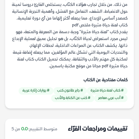
من ذلك. من خلال تجارب هؤلاء الكتّاب، يستخلص القارئ دروسا ثمينة
حول الانضباط، الشغف، التعامل مع الفشل، وأهمية التجربة الإنسانية
كمصدر أساسي للإبداع، مما يجعله أكثر إلهاما من أي دورة تعليمية.
كتاب لعنة حياة مثيرة ملخص pdf
يقدم كتاب "لعنة حياة مثيرة" وجبة دسمة من المعرفة والمتعة، فهو
ليس مجرد استعراض لحياة الكتّاب، بل هو تحليل عميق لعملية الإبداع
ذاتها. يكشف الكتاب عن الصراعات الداخلية، لحظات الإلهام،
والتحديات اليومية التي تشكل عالم المؤلفين، مما يجعله إضافة قيمة
لمكتبة كل مهتم بالأدب والثقافة. يمكنك تحميل الكتاب كتاب لعنة
حياة مثيرة pdf مجانا من موقع مكتبة ياسمين.
كلمات مفتاحية عن الكتاب
# كتاب لعنة حياة مثيرة
# جابر طاحون كتب
# روايات إثارة عربية
# أدب عربي معاصر
# كتب عن الكتابة والأدب
تقييمات ومراجعات القرّاء
متوسط التقييم:
0.0
من 5