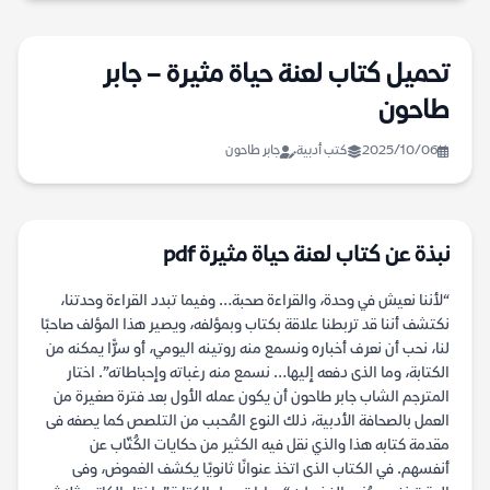
تحميل كتاب لعنة حياة مثيرة – جابر
طاحون
2025/10/06
كتب أدبية
جابر طاحون
نبذة عن كتاب لعنة حياة مثيرة pdf
“لأننا نعيش في وحدة، والقراءة صحبة… وفيما تبدد القراءة وحدتنا،
نكتشف أننا قد تربطنا علاقة بكتاب وبمؤلفه، ويصير هذا المؤلف صاحبًا
لنا، نحب أن نعرف أخباره ونسمع منه روتينه اليومي، أو سرًّا يمكنه من
الكتابة، وما الذى دفعه إليها… نسمع منه رغباته وإحباطاته”. اختار
المترجم الشاب جابر طاحون أن يكون عمله الأول بعد فترة صغيرة من
العمل بالصحافة الأدبية، ذلك النوع المُحبب من التلصص كما يصفه فى
مقدمة كتابه هذا والذي نقل فيه الكثير من حكايات الكُتّاب عن
أنفسهم. في الكتاب الذى اتخذ عنوانًا ثانويًا يكشف الغموض، وفى