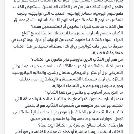
يدور الكتاب بشكل أساسي حول "حوارات عن الكتابة"، حيث ينقل جابر
طاحون تجارب ثلاثة عشر من كبار الكتّاب العالميين. يستعرض الكتاب
طقوسهم اليومية، مصادر إلهامهم، التحديات التي تواجههم، وكيف
تنعكس حياتهم الشخصية على أعمالهم الأدبية بأسلوب شيق وعميق.
هل الكتاب مناسب للقراء العاديين أم للمتخصصين فقط؟
الكتاب مصمم بأسلوب سلس وجذاب يجعله مناسبًا لجميع أنواع
القراء. سواء كنت كاتبا طموحا تبحث عن الإلهام، أو قارئا نهما ترغب في
معرفة ما يدور خلف كواليس رواياتك المفضلة، ستجد في هذا الكتاب
متعة وفائدة كبيرة.
من هم أبرز الكتّاب الذين حاورهم جابر طاحون في الكتاب؟
يضم الكتاب قائمة مميزة من عمالقة الأدب المعاصر، من بينهم الروائي
الأمريكي بول أوستر، والبريطاني سلمان رشدي، والكاتبة البيلاروسية
الحائزة على نوبل سفيتلانا ألكسيفيتش، بالإضافة إلى دون ديليلو
وجورج سوندرز وغيرهم من الأسماء المؤثرة.
ما الذي يميز أسلوب جابر طاحون في هذا الكتاب؟
يتميز أسلوب طاحون بقدرته على طرح الأسئلة الذكية والعميقة التي
تكشف جوانب غير متوقعة في شخصيات الكتّاب. هو لا يكتفي
بالأسئلة التقليدية عن الكتابة، بل يغوص في التفاصيل الإنسانية التي
تجعل الحوارات غنية وصادقة، وكأنها جلسة ودية مع صديق.
هل يقدم الكتاب نصائح مباشرة في الكتابة الإبداعية؟
الكتاب لا يقدم دروسا مباشرة أو خطوات عملية للكتابة، بل هو أغنى