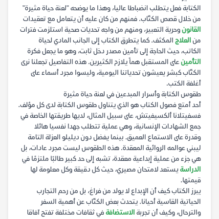
الكتابة فعل يتطلب انضباطا عاليا، وهذا ما يوضحه "لعنة حياة مثيرة"
من خلال قصص الكتّاب. فمنهم من كان عليه أن يتعامل مع تعقيدات
القانون
وحرية التعبير، ومنهم من واجه تحديات صحية استلزمت فترات
من
العلاج
المكثف. كما يتطرق الكتاب إلى الجانب المادي لحياة
الكاتب، حيث الحاجة إلى تأمين مصدر دخل ثابت، وهو ما يجعل فكرة
التأمين
على المستقبل هماً يلازم الكثيرين. هذه التفاصيل تجعلنا نرى
الكتّاب كبشر يعيشون تحدياتنا اليومية، وليسوا مجرد أسماء على
أغلفة الكتب.
طقوس الكتابة وأسرار المبدعين في لعنة حياة مثيرة
أحد أمتع فصول الكتاب هو الذي يتناول طقوس الكتابة لدى كل مؤلف.
فسفيتلانا ألكسيفيتش، على سبيل المثال، لديها طريقتها الخاصة في
جمع الشهادات الإنسانية، وهي عملية تتطلب جهدا نفسيا هائلا
وقدرة على الاستماع العميق. بينما يفضل دون ديليلو العزلة التامة
ليبني عوالمه الروائية المعقدة. هذه الطقوس ليست مجرد عادات، بل
هي جزء من عملية إبداعية معقدة، تشبه إلى حد كبير طالبًا ملتزمًا في
الدراسة
يستعد لامتحان مصيري، حيث كل دقيقة وكل معلومة لها
قيمتها.
يبرز الكتاب كيف أن الإبداع لا يولد من فراغ، بل من رحم التجارب
الحياتية القاسية أحيانا. يتحدث بعض الكتّاب عن أهمية السفر
والترحال، وكيف أن تجربة
الاستضافة
في ثقافات مختلفة تفتح آفاقا