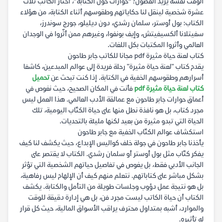
الوقت نفسه يُزيد الفضول؛ “حوارات حول الكتابة”، اختار الكاتب ثلاث
عشرة شخصية لينقل لنا حكاياتهم وطقوسهم أثناء الكتابة، من هؤلاء
الكتاب: بول أوستر، سلمان رشدي، دون ديليلو، جورج سوندرز،
سفيتلانا ألكسيفيتش، وإيف بونفوا، وغيرهم ممن أثّروا في الوجدان
العالمي وأثروا المكتبات بكل اللغات.
كتاب لعنة حياة مثيرة pdf مجانا للكاتب جابر طاحون
يقدم كتاب "لعنة حياة مثيرة" رحلة فريدة إلى عوالم المبدعين، كاشفا
أسرارهم وطقوسهم الخفية في الكتابة. إذا كنت تبحث عن
تحميل
كتاب لعنة حياة مثيرة pdf
فأنت في المكان الصحيح، حيث نغوص في
أعماق حوارات جابر طاحون مع عمالقة الأدب العالمي. هذا العمل ليس
مجرد كتاب، بل هو نافذة نطل منها على حياة الكتّاب اليومية، تلك
الحياة التي تبدو مثيرة من بعيد لكنها مليئة بالتحديات.
استكشاف عوالم الكتّاب الخفية مع جابر طاحون
يأخذنا جابر طاحون في جولة خلف كواليس الإبداع، حيث يكشف لنا كيف
يفكر كتّاب مثل بول أوستر أو سلمان رشدي. الكتاب لا يقتصر على
الجانب الأدبي فقط، بل يغوص في تفاصيل حياتهم الشخصية التي تؤثر
بشكل مباشر على كتاباتهم. نتعلم منهم كيف أن الإلهام ليس رفاهية،
بل هو نتيجة عمل دؤوب وجلسات طويلة من التأمل والكتابة. يكشف
الكتاب أن حياة الكاتب ليست مجرد فن، بل هي إدارة دقيقة للوقت
والموارد، أشبه بمتداول محترف يراقب الأسواق المالية، حيث كل قرار
له تأثيره.