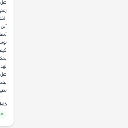
هل ا
رغم 
الكف
أين 
تتنق
بوسط
كيف 
يمكن
لهذا
هل يت
يفضل
بصيغ
كلما
# 