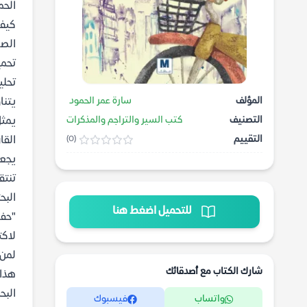
الحم
كيف 
الصع
تحمي
تحلي
المؤلف
سارة عمر الحمود
يتنا
التصنيف
كتب السير والتراجم والمذكرات
يمثل
التقييم
القا
(0)
يجع
تنتق
للتحميل اضغط هنا
"حفر
لاكت
لمن 
شارك الكتاب مع أصدقائك
هذا 
واتساب
فيسبوك