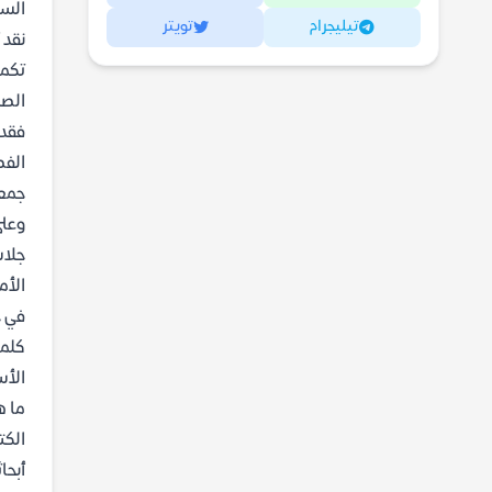
السع
تيليجرام
تويتر
نقد 
تكمن
الصد
فقد 
الفص
جمعت
وعلى
جلاس
في ح
كلما
الأس
ما ه
الكت
أبحاثها في جا