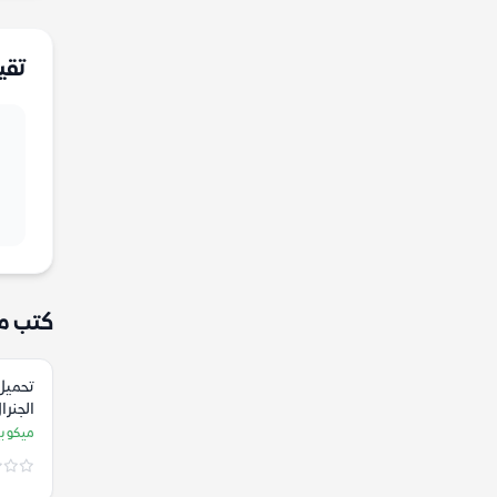
تقي
كتب م
تحميل 
الجنرا
ميكو بي