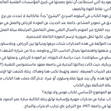
ودية التي استطاعت أن تضع بصمتها في كبرى المؤسسات العلمية العالمية
أدبي: نقاط القوة والضعف
 قوة الكتاب في أسلوبه السردي "البشري" جداً؛ فالكاتبة لا تتحدث من برج 
ق في تصوير المشاعر، خاصة عند الحديث عن العودة للرياض والعمل في موا
يجد القارئ غير المهتم بالمجال التقني بعض التفاصيل المرتبطة ببيئة العمل
ول، لكنها تظل ضرورية لرسم الصورة الكاملة للشخصية.
 المؤلفة في هذه المذكرات شتات حرفها وحياتها بين الرياض، وجلاسكو، وب
 شغفها واهتمامها بمجال الحاسب الآلي وعلومه، بدءًا من شرارة الشغف الأو
كو في سكوتلاندا، حيث دراسة الدكتوراه، ثم العودة للرياض، وعملها في م
فر الخيبات العميقة، تصعد وتهبط تكتب هنا وهناك. رحلة كشفت لها الإنس
تها هذه، وأن يجد فيها صلة وسلوى، أو عبرة. تذكر أنك حملت هذا الكتاب 
ئلة الشائعة حول الكتاب
و الموضوع الأساسي لكتاب قوس ولا نهاية؟
اب عبارة عن مذكرات مهنية وإنسانية توثق رحلة الكاتبة سارة عمر الحمود ف
معة MIT، مع التركيز على تجارب الاغتراب والنجاح.