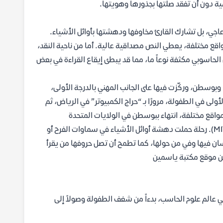
 دون أن تفقد صلتها بجذورها وهويتها.
عاجي، بل تشارك القارئ مخاوفها ودهشتها بأوائل الأشياء.
قع مختلفة، يعطي النص مصداقية عالية. أما من ناحية النقد،
 الحاسوبي مكثفة نوعاً ما، مما قد يبطئ إيقاع القراءة في بعض
وسطن، وركّزت فيها على الجانب المهني بالدرجة الأولى،
لى في الطفولة، مرورًا بـ “حراج الكمبيوتر” في الرياض، ثم
واقع مختلفة، انتهاء ببوسطن في الولايات المتحدة
الأمريكية، حيث كانت زمالتها البحثية في جامعة معهد ماستشوتس للتقنية (MIT). رحلة حملت دهشة أوائل الأشياء في سماوات الفرح أو
ان فيها وفي من حولها، كما تطمح أن تصل حروفها من يقرأ
من موقع مكتبة ياسمين
ي عالم علوم الحاسب، بدءاً من شغف الطفولة وصولاً إلى