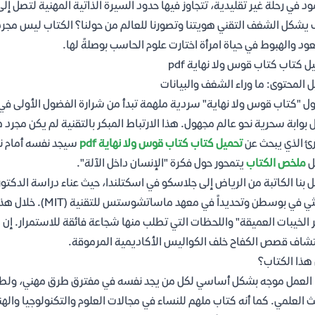
ود في رحلة غير تقليدية، تتجاوز فيها حدود السيرة الذاتية المهنية لتصل إلى
يشكل الشغف التقني هويتنا وتصورنا للعالم من حولنا؟ الكتاب ليس مج
ود والهبوط في حياة امرأة اختارت علوم الحاسب بوصلةً لها.
ل كتاب كتاب قوس ولا نهاية pdf
ل المحتوى: ما وراء الشغف والبيانات
ول "كتاب قوس ولا نهاية" سردية ملهمة تبدأ من شرارة الفضول الأولى في 
 بوابة سحرية نحو عالم مجهول. هذا الارتباط المبكر بالتقنية لم يكن مجرد
رئ الذي يبحث عن
تحميل كتاب كتاب قوس ولا نهاية pdf
سيجد نفسه أمام نص
ل
ملخص الكتاب
يتمحور حول فكرة "الإنسان داخل الآلة".
ل بنا الكاتبة من الرياض إلى جلاسكو في اسكتلندا، حيث عناء دراسة الدكتور
البحثي في بوسطن وت
 الخيبات العميقة" واللحظات التي تطلب منها شجاعة فائقة للاستمرار. إن 
شاف قصص الكفاح خلف الكواليس الأكاديمية المرموقة.
هذا الكتاب؟
العمل موجه بشكل أساسي لكل من يجد نفسه في مفترق طرق مهني، ولطلاب