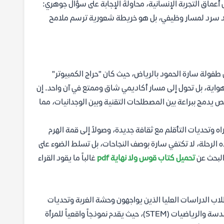
 أعماق التجربة الإنسانية، محاولةً الإجابة على سؤال جوهري:
رد سرد لمسار وظيفي، بل هو خريطة شعورية ترسم ملامح
طفولة سارة الحمود بالرياض، حيث كان "حراج الكمبيوتر"
 هواية، بل تحول إلى مسار أكاديمي شاق وممتع في آن واحد. إن
 يدمج ببراعة بين المصطلحات التقنية وبين الوجدانيات، مما
اه وتحديات التأقلم مع ثقافة جديدة، وصولاً إلى قمة الهرم
حديداً في معهد ماساتشوستس للتقنية (MIT). خلال هذه الرحلة، لا تكتفي سارة بوصف النجاحات، بل تسلط الضوء على
البحث عن
تحميل كتاب قوس ولا نهاية pdf
غالباً ما يقود القراء
 الدراسات العليا الذين يواجهون وحشة الغربة وتحديات
البحث العلمي. كما أنه كتاب ملهم للنساء في مجالات العلوم والتكنولوجيا والهندسة والرياضيات (STEM)، حيث يقدم نموذجاً واقعياً للمرأة