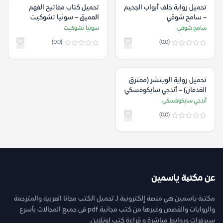
تحميل رواية خلف أبواب الجحيم
تحميل كتاب مفاتيح الفهم
– سامح شوقي
العميق – سونيا تشوكيت
سامح شوقي
سونيا تشوكيت
(0.0)
(0.0)
تحميل رواية الويتشر (مفترق
الغدفان) – أندجي سابكوفسكي
أندجي سابكوفسكي
(0.0)
عن مكتبة ياسمين
مكتبة ياسمين هي منصة إلكترونية لـ تحميل الكتب مجانا العربية والمترجمة
والروايات والقصص وغيرها من كتب مجانية pdf فى جميع المجالات بأسرع
سيرفرات وروابط مباشرة و قراءة كتب اونلاين.