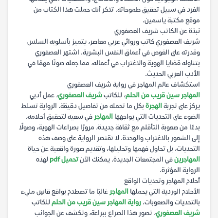
الفرد في سبيل تحقيق طموحاته. تذكر أنك حملت هذا الكتاب من
موقع مكتبة ياسمين.
نبذة عن الكاتب شريف العصفوري
شريف العصفوري كاتب وروائي عربي معاصر، يتميز بأسلوبه السلس
وقدرته على الغوص في أعماق النفس البشرية. اشتهر العصفوري
بتناوله قضايا الهوية والاغتراب في أعماله، مما جعله صوتًا مهمًا في
الأدب العربي الحديث.
استكشاف عالم المهاجر في رواية شريف العصفوري
المهاجر سين قريب من الحلم
، للكاتب
شريف العصفوري
، عمل أدبي
يركز على تجربة
الهجرة
بكل ما تحمله من تفاصيل دقيقة. الرواية تسلط
الضوء على التحديات التي يواجهها
المهاجر
في سعيه لتحقيق أحلامه،
بدءًا من صعوبة التأقلم مع ثقافة جديدة، مرورًا بصراعات الهوية، وصولًا
إلى الشعور بالاغتراب والوحدة. لا تقتصر الرواية على وصف هذه
التحديات، بل تحاول فهمها وتحليلها، وتقديم صورة واقعية عن حياة
المهاجرين
في المجتمعات الجديدة. يمكنك الآن
تحميل pdf
لهذه
الرواية المؤثرة.
أحلام المهاجر وتحديات الواقع
الأحلام الوردية التي يحملها
المهاجر
غالبًا ما تصطدم بواقع قاسٍ مليء
بالتحديات والصعوبات.
رواية المهاجر سين قريب من الحلم
للكاتب
شريف العصفوري
، تصور هذا الصراع ببراعة، وتكشف عن الجوانب