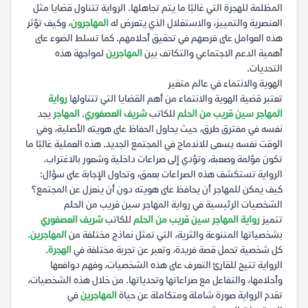
المظلمة للهجرة التي غالبًا ما يتم تجاهلها. الرواية تتناول قضايا مثل
العنصرية والتمييز، والاستغلال الذي يتعرض له
المهاجرون
، وكيف تؤثر
هذه العوامل على فرصهم في تحقيق أحلامهم. كما تسلط الضوء على
أهمية الدعم الاجتماعي والتكاتف بين
المهاجرين
لمواجهة هذه
التحديات.
الهوية والانتماء في عالم متغير
تعتبر قضية الهوية والانتماء من أهم القضايا التي تتناولها
رواية
المهاجر سين قريب من الحلم
للكاتب
شريف العصفوري
.
المهاجر
يجد
نفسه في مفترق طرق، حيث يحاول الحفاظ على هويته الأصلية، وفي
الوقت نفسه يسعى للاندماج في المجتمع الجديد. هذه العملية غالبًا ما
تكون مؤلمة وصعبة، وتؤدي إلى صراعات داخلية وشعور بالاغتراب.
الرواية تستكشف هذه الصراعات بعمق، وتحاول الإجابة على سؤال:
كيف يمكن للمهاجر أن يحافظ على هويته دون أن ينعزل عن المجتمع؟
الشخصيات الرئيسية في رواية المهاجر سين قريب من الحلم
تتميز
رواية المهاجر سين قريب من الحلم
للكاتب
شريف العصفوري
بشخصياتها المتنوعة والثرية، التي تمثل نماذج مختلفة من
المهاجرين
.
كل شخصية تحمل قصة فريدة، وتعبر عن تجربة مختلفة في
الهجرة
.
الرواية تتيح للقارئ التعرف على هذه الشخصيات، وفهم دوافعها
وأحلامها، والتفاعل مع صراعاتها وتحدياتها. من خلال هذه الشخصيات،
تقدم الرواية صورة شاملة ومتكاملة عن حياة
المهاجرين
في