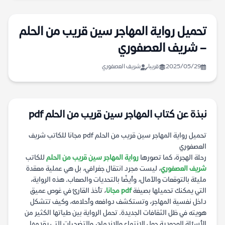
تحميل رواية المهاجر سين قريب من الحلم
– شريف العصفوري
2025/05/29
قريبا
شريف العصفوري
نبذة عن كتاب المهاجر سين قريب من الحلم pdf
تحميل رواية المهاجر سين قريب من الحلم pdf مجانا للكاتب شريف
العصفوري
رحلة الهجرة، كما تصورها
رواية المهاجر سين قريب من الحلم
للكاتب
شريف العصفوري
، ليست مجرد انتقال جغرافي، بل هي عملية معقدة
مليئة بالتوقعات والآمال، وأيضًا بالتحديات والصعاب. هذه الرواية،
التي يمكنك تحميلها بصيغة
pdf مجانا
، تأخذ القارئ في غوص عميق
داخل نفسية المهاجر، وتستكشف دوافعه وأحلامه، وكيف تتشكل
هويته في ظل الثقافات الجديدة. تحمل الرواية بين طياتها الكثير من
الأسئلة الوجودية حول الانتماء والاندماج، والتضحيات التي يقدمها