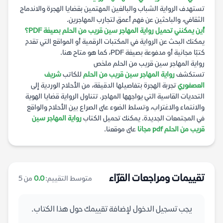
تستهدف الرواية الشباب والبالغين المهتمين بقضايا الهجرة والاندماج
الثقافي، والباحثين عن فهم أعمق لتجارب المهاجرين.
أين يمكنني تحميل رواية المهاجر سين قريب من الحلم بصيغة PDF؟
يمكنك البحث عن الرواية في المكتبات الرقمية أو المواقع التي تقدم
كتبًا مجانية أو مدفوعة بصيغة PDF، كما هو متاح هنا.
رواية المهاجر سين قريب من الحلم ملخص
تستكشف
رواية المهاجر سين قريب من الحلم
للكاتب
شريف
العصفوري
تجربة الهجرة بتفاصيلها الدقيقة، من الأحلام الوردية إلى
التحديات القاسية التي يواجهها المهاجر. تتناول الرواية قضايا الهوية
والانتماء والاغتراب، وتسلط الضوء على الصراع بين الأحلام والواقع
في المجتمعات الجديدة. يمكنك تحميل الكتاب
رواية المهاجر سين
قريب من الحلم pdf مجانا
على موقعنا.
تقييمات ومراجعات القرّاء
متوسط التقييم:
0.0
من 5
يجب تسجيل الدخول لإضافة تقييمك حول هذا الكتاب.