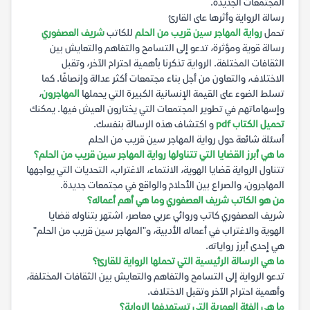
المجتمعات الجديدة.
رسالة الرواية وأثرها على القارئ
تحمل
رواية المهاجر سين قريب من الحلم
للكاتب
شريف العصفوري
رسالة قوية ومؤثرة، تدعو إلى التسامح والتفاهم والتعايش بين
الثقافات المختلفة. الرواية تذكرنا بأهمية احترام الآخر، وتقبل
الاختلاف، والتعاون من أجل بناء مجتمعات أكثر عدالة وإنصافًا. كما
تسلط الضوء على القيمة الإنسانية الكبيرة التي يحملها
المهاجرون
،
وإسهاماتهم في تطوير المجتمعات التي يختارون العيش فيها. يمكنك
تحميل الكتاب pdf
و اكتشاف هذه الرسالة بنفسك.
أسئلة شائعة حول رواية المهاجر سين قريب من الحلم
ما هي أبرز القضايا التي تتناولها رواية المهاجر سين قريب من الحلم؟
تتناول الرواية قضايا الهوية، الانتماء، الاغتراب، التحديات التي يواجهها
المهاجرون، والصراع بين الأحلام والواقع في مجتمعات جديدة.
من هو الكاتب شريف العصفوري وما هي أهم أعماله؟
شريف العصفوري كاتب وروائي عربي معاصر، اشتهر بتناوله قضايا
الهوية والاغتراب في أعماله الأدبية، و"المهاجر سين قريب من الحلم"
هي إحدى أبرز رواياته.
ما هي الرسالة الرئيسية التي تحملها الرواية للقارئ؟
تدعو الرواية إلى التسامح والتفاهم والتعايش بين الثقافات المختلفة،
وأهمية احترام الآخر وتقبل الاختلاف.
ما هي الفئة العمرية التي تستهدفها الرواية؟