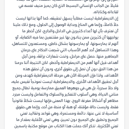
قليلاً عن الجانب الإنساني البسيط الذي كان يميز منيف نفسه في
لقاءاته وكتاباته.
إن الديمقراطية ليست مطلباً يسهل تحقيقه، كما أنها بذاتها ليست
حلاً كاملاً، وإنما هي المناخ وبداية الوصول إلى الحلول. ومع ذلك علينا
أن نعترف بأن لها أعداء كثيرين في الداخل والخارج، لكن أخطر ما
يواجهها أن كثيرين ممن ينادون بها غير مقتنعين بما فيه الكفاية، أو
أنهم لا يمارسونها، أو يمارسونها بشكل خاطئ، ومستعدون للتساهل،
وهذا التساهل أحد أهم الأسباب التي شجعت الحكام على حرمان
الجماهير منها. حصل على مراحل، وتحت شعارات براقة، ومن أجل
أهداف قيل أنها أهم من الديمقراطية وأخطر، لكن النتيجة أننا حرمنا
من هذا الحق دون أن نصل إلى حقوق أخرى، ودون أن نحقق هذه
الأهداف. ولذا فإن المرحلة الآن هي مرحلة الديمقراطية كهدف ومن
أجل تحقيق الأهداف الأخرى. والديمقراطية ليست نموذجاً نقيس عليه،
ولا حلاً سحرياً، بل هي في جوهرها العميق ممارسة يومية تطال جميع
مناحي الحياة، وهي أسلوب للتفكير والسلوك والتعامل وليست مجرد
مظاهر أو أشكالاً مفرغة الروح. بهذا المعنى فإنها ليست شكلاً قانونياً
فقط، وليست حالة مؤقتة، أو هبة أو منحة من أحد، وإنما هي حقوق
أساسية لا غنى عنها، دائمة ومستمرة، وهي قواعد وتقاليد تعني
الجميع وتطبق على الجميع دون تمييز، وهي تعني الأقلية بمقدار ما
تعني الأكثرية. تذكر أنك حملت هذا الكتاب من موقع مكتبة ياسمين