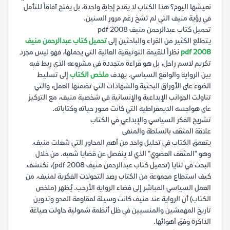
نعيشها اليوم؟ هذا الكتاب لا يقدم إجابة واحدة، بل يفتح آفاقاً للتأمل
في رؤية منيف التي لم تشخ رغم مرور السنين.
تحميل كتاب عبدالرحمن منيف 2008 pdf
يتطلع الكثير من القراء والباحثين إلى
تحميل كتاب عبدالرحمن منيف
2008 pdf
نظراً للقيمة التوثيقية العالية التي يحملها، فهو ليس مجرد
تكريم لاسم راحل، بل هو قراءة متجددة في مشروعه الذي ربط فيه
بين الرواية والواقع السياسي. يهدف
ملخص الكتاب
إلى تسليط
الضوء على الأوراق البحثية والشهادات التي تضمنها العمل، والتي
تناولت الجوانب الإبداعية والإنسانية في شخصية منيف، مع التركيز
على هواجسه الديمقراطية التي كانت محور حياته وكتاباته.
تشريح الفكر السياسي والإبداعي في الكتاب
علاقة المثقف بالسلطة والمنفى
يتعمق الكتاب في تحليل واحد من أهم المحاور التي شغلت منيف،
وهو "المثقف العضوي" الذي لا ينفصل عن قضايا شعبه. من خلال
البحث في ثنايا (تحميل كتاب عبدالرحمن منيف 2008 pdf)، نكتشف
كيف استطاع مجموعة من الكتاب رصد التحولات الفكرية لمنيف، من
العمل السياسي المباشر إلى فضاء الرواية الأرحب. يُظهر (ملخص
الكتاب) أن الرواية عند منيف كانت وسيلة لمقاومة المحو وتدوين
تاريخ المهمشين والمنسيين في ظل أنظمة شمولية حاولت صياغة
الذاكرة وفق أهوائها.