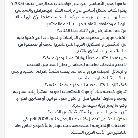
ما هو المحور الأساسي الذي يدور حوله كتاب عبدالرحمن منيف 2008؟
يركز الكتاب بشكل أساسي على دراسة الفكر الديمقراطي والسياسي
عند الروائي عبد الرحمن منيف، وكيف انعكست هذه الرؤى على أعماله
الروائية ومواقفه الثقافية من السلطة والمجتمع.
من هم المشاركون في تأليف هذا الكتاب؟
الكتاب عبارة عن مجموعة من الدراسات والشهادات التي كتبها نخبة
من المثقفين والمفكرين العرب الذين عاصروا منيف أو تخصصوا في
دراسة مشروعه الفكري والأدبي.
هل يقدم الكتاب ملخصاً لروايات عبد الرحمن منيف؟
لا يقدم ملخصات تقليدية للحبكة، بل يحلل المضامين العميقة
والرسائل المبطنة في رواياته، مما يجعله مكملاً للقراءة النقدية وليس
بديلاً عن قراءة الروايات نفسها.
كيف تناول الكتاب قضية الديمقراطية عند منيف؟
تناولها كقضية حياة أو موت للمجتمعات العربية، معتبراً إياها ممارسة
يومية وسلوكاً أخلاقياً قبل أن تكون مجرد قوانين أو صناديق اقتراع،
وهو ما يميز رؤية منيف عن غيره.
أين يمكنني العثور على نسخة رقمية من الكتاب؟
يمكن البحث عن "تحميل كتاب عبدالرحمن منيف 2008 pdf" في
المكتبات الإلكترونية المتخصصة، حيث يتوفر غالباً كمرجع ثقافي هام
للباحثين في الأدب العربي الحديث.