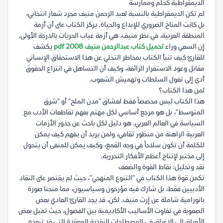
الديمقراطية كحلم وممارسة
لم تكن الديمقراطية بالنسبة لعبد الرحمن منيف مجرد شعار انتخابي،
بل كانت المناخ الضروري للإبداع والحياة. يركز الكتاب على أن أزمة
المنطقة العربية، في نظر منيف، هي أزمة غياب الحريات بالدرجة الأولى.
إن السعي وراء
تحميل كتاب عبدالرحمن منيف 2008 pdf
يكشف
للقارئ كيف تنبأ الكتاب بمخاطر التخلي عن هذا الاستحقاق الإنساني
مقابل وعود الاستقرار الزائفة، وكيف أن التساهل في انتزاع الحقوق
أدى إلى تغول السلطات وتهميش الشعوب.
لمن هذا الكتاب؟
هذا الكتاب ليس مخصصاً فقط لعشاق "مدن الملح" أو "شرق
المتوسط"، بل هو مرجع أساسي لكل مهتم بفهم تقاطعات الأدب مع
السياسة في العالم العربي. هو دليل لكل باحث عن جذور الأزمات
العربية الراهنة من منظور ثقافي، ولمن يريد أن يفهم كيف يمكن
للكلمة أن تكون سلاحاً في وجه القمع، وكيف يمكن للمنفى أن يتحول
إلى مختبر لإنتاج أعظم الأفكار التحررية.
نقد وتحليل: نقاط القوة والضعف
تكمن قوة هذا الكتاب في "التنوع المنهجي"، حيث لم يقتصر على النقاد
الأدبيين فقط، بل شارك فيه مؤرخون وسياسيون، مما منحنا صورة
بانورامية شاملة عن إرث منيف. لكن، قد يجد القارئ العادي بعض
الصعوبة في تفاوت الأساليب الأكاديمية بين الفصول، حيث تميل بعض
الأوراق إلى الإغراق في المصطلحات النقدية المعقدة التي قد تبعده