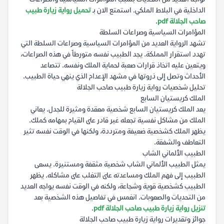
الداخلية في البلاط الملكي. استمتع الان بـ
تحميل رواية زيارة طبيب
صاحب الجلالة pdf
.
المؤامرات السياسية وصراعات السلطة
تشهد الرواية العديد من المؤامرات السياسية وصراعات السلطة التي
تهدد استقرار المملكة. يجد الطبيب نفسه متورطاً في هذه الصراعات،
ويتعين عليه اتخاذ قرارات صعبة لحماية الملك ونفسه. تتصاعد
الأحداث وتصل إلى ذروتها في مشهد الإعدام الذي ينهي حياة الطبيب.
تحليل شخصيات رواية زيارة طبيب صاحب الجلالة
الملك كريستيان السابع
يعد الملك كريستيان السابع شخصية معقدة ومثيرة للجدل. يعاني
الملك من مشاكل نفسية تجعله غير قادر على القيام بمهامه كملك.
يظهر الملك كشخصية ضعيفة ومترددة، ولكنها في الوقت نفسه تثير
التعاطف والشفقة.
الطبيب الألماني الشاب
يمثل الطبيب الألماني الشاب شخصية مثقفة ومستنيرة. يسعى
الطبيب إلى فهم الملك ومساعدته على التغلب على مشاكله. يظهر
الطبيب كشخصية قوية وشجاعة، ولكنه في الوقت نفسه يواجه العديد
من التحديات والصعوبات. انغمس في تفاصيل هذه الشخصية بعد
تنزيل رواية زيارة طبيب صاحب الجلالة pdf
.
جوائز وتقديرات رواية زيارة طبيب صاحب الجلالة