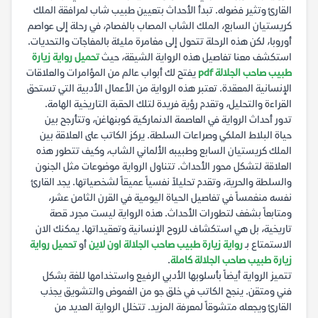
القارئ وتثير فضوله. تبدأ الأحداث بتعيين طبيب شاب لمرافقة الملك
كريستيان السابع، الملك الشاب المصاب بالفصام، في رحلة إلى عواصم
أوروبا، لكن هذه الرحلة تتحول إلى مغامرة مليئة بالمفاجآت والتحديات.
استكشف معنا تفاصيل هذه الرواية الشيقة، حيث
تحميل رواية زيارة
طبيب صاحب الجلالة pdf
يفتح لك أبواب عالم من المؤامرات والعلاقات
الإنسانية المعقدة. تعتبر هذه الرواية من الأعمال الأدبية التي تستحق
القراءة والتحليل، وتقدم رؤية فريدة لتلك الحقبة التاريخية الهامة.
تدور أحداث الرواية في العاصمة الدنماركية كوبنهاغن، وتتأرجح بين
حياة البلاط الملكي وصراعات السلطة. يركز الكاتب على العلاقة بين
الملك كريستيان السابع وطبيبه الألماني الشاب، وكيف تتطور هذه
العلاقة لتشكل محور الأحداث. تتناول الرواية موضوعات مثل الجنون
والسلطة والحرية، وتقدم تحليلاً نفسياً عميقاً لشخصياتها. يجد القارئ
نفسه منغمساً في تفاصيل الحياة اليومية في القرن الثامن عشر،
ومتابعاً بشغف لتطورات الأحداث. هذه الرواية ليست مجرد قصة
تاريخية، بل هي استكشاف للروح الإنسانية وتعقيداتها. يمكنك الان
الاستمتاع بـ
رواية زيارة طبيب صاحب الجلالة اون لاين
أو
تحميل رواية
زيارة طبيب صاحب الجلالة كاملة
.
تتميز الرواية أيضاً بأسلوبها الأدبي الرفيع واستخدامها للغة بشكل
فني ومتقن. ينجح الكاتب في خلق جو من الغموض والتشويق يجذب
القارئ ويجعله متشوقاً لمعرفة المزيد. تتخلل الرواية العديد من