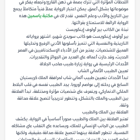
اللحظات المؤثرة التي تترك بصمة في ذهن القارئ وتجعله يفكر في
موضوعاتها بشكل أعمق. يمكن اعتبار الرواية عملاً فنياً متكاملاً يجمع
بين التاريخ والأدب وعلم النفس. نقدم لك في
مكتبة ياسمين
هذه
الرواية الرائعة للاستمتاع بقرائتها.
نبذة عن الكاتب بير أولوف إينكويست
بير أولوف إينكويست هو كاتب سويدي شهير، اشتهر برواياته
التاريخية والنفسية التي تتميز بأسلوبها الأدبي الرفيع وتحليلها
العميق للشخصيات. يعتبر من أبرز الأدباء الإسكندنافيين في العصر
الحديث، وقد حازت أعماله على العديد من الجوائز والتقديرات.
الأحداث الرئيسية في رواية زيارة طبيب صاحب الجلالة
تعيين الطبيب الألماني الشاب
تبدأ الأحداث بتعيين طبيب ألماني شاب لمرافقة الملك كريستيان
السابع في رحلته إلى عواصم أوروبا. يجد الطبيب نفسه في قلب البلاط
الملكي الدنماركي، ويتعرف على شخصيات مؤثرة ومختلفة. تبدأ العلاقة
بين الطبيب والملك بالتشكل، وتتطور تدريجياً لتصبح علاقة صداقة
وثقة.
العلاقة بين الملك والطبيب
تعتبر العلاقة بين الملك والطبيب محوراً أساسياً في الرواية. يكشف
الطبيب عن الجانب الإنساني للملك، ويساعده على التغلب على مشاكله
النفسية. تتطور العلاقة بينهما لتصبح علاقة صداقة حقيقية، ولكنها
تواجه العديد من التحديات بسبب المؤامرات السياسية والصراعات