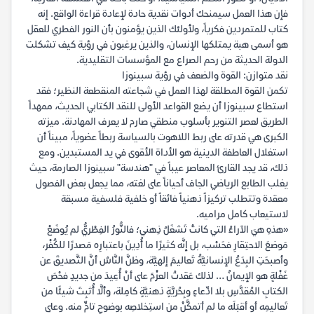
فإن هذا العمل سيمنحك أدوات نقدية حادة لإعادة قراءة الواقع. إنه
كتاب للمتمردين فكرياً، ولأولئك الذين يؤمنون بأن النور الفطري للعقل
هو أسمى هبة يمتلكها الإنسان، والذين يرغبون في رؤية كيف تشكلت
الدولة الحديثة من رحم الصراع مع المؤسسات التقليدية.
نقد متوازن: القوة والضعف في رؤية سبينوزا
تكمن القوة المطلقة لهذا العمل في شجاعته المنقطعة النظير؛ فقد
استطاع سبينوزا أن يضع القواعد الأولى للنقد الكتابي الحديث، ممهداً
الطريق لعصر التنوير بأسلوب منطقي صارم لا يعرف المهادنة. ميزته
الكبرى هي قدرته على ربط اللاهوت بالسياسة ربطاً عضوياً، مبيناً أن
استغلال العاطفة الدينية هو الأداة الأقوى في يد المستبدين. ومع
ذلك، قد يجد القارئ المعاصر عيباً في "هندسة" سبينوزا الصارمة، حيث
يغلب الطابع الرياضي الجاف أحياناً على لغته، مما يجعل بعض الفصول
معقدة وتتطلب تركيزاً ذهنياً فائقاً أو خلفية فلسفية مسبقة
لاستيعاب كامل مراميه.
«هذهِ هيَ الآراءُ التي كانتْ تَشغَلُ ذِهني؛ فالنُّورُ الفِطْريُّ لم يُوضَعْ
مَوضعَ الاحتِقارِ فحَسْب، بل إنَّه كثيرًا ما أُدِينَ باعتبارِه مَصدرًا للكُفْر،
وأصبحَتِ البِدَعُ الإنسانيَّةُ تَعاليمَ إلهيَّة، وظنَّ النَّاسُ أنَّ التَّصديقَ عن
غَفْلةٍ هو الإيمانُ … لذلك عَقدتُ العزْمَ على أنْ أُعِيدَ من جديدٍ فحْصَ
الكتابِ المُقدَّسِ بلا ادِّعاءٍ وبِحُريَّةٍ ذهنيَّةٍ كامِلة، وألَّا أُثبِتَ شيئًا من
تَعاليمِه أو أقبَلَه ما لم أتمكَّنْ من استِخلاصِه بوضوحٍ تامٍّ منه. وعلى