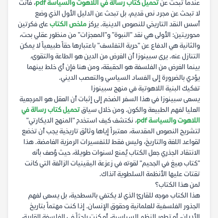
عندما تبحث عن
تحميل كتاب رسالة في اللاهوت والسياسة pdf
، فأنت
لا تبحث عن مجرد نص قديم، بل تبحث عن الدليل الأول الذي وضع
أسس النقد التاريخي للنصوص الدينية. يركز
ملخص الكتاب
على فكرتين
محوريتين: الأولى هي نقد "النبوة" و"المعجزات" من منظور عقلي بحت،
والثانية هي الدفاع عن "حرية التفلسف" باعتبارها حقاً طبيعياً لا يمكن
التنازل عنه. يرى سبينوزا أن الغرض من الدين هو الطاعة والتقوى،
بينما الغرض من الفلسفة هو الحقيقة، ومن هنا فإن أي خلط بينهما
يؤدي بالضرورة إلى الفساد السياسي والتعصب الديني.
تفكيك البنية اللاهوتية في منهج سبينوزا
يسعى سبينوزا في هذا السفر الضخم إلى إثبات أن العقل هو المرجعية
العليا لفهم الطبيعة والكون. ومن خلال سياق
تحميل كتاب رسالة في
اللاهوت والسياسة pdf
، نكتشف كيف استخدم "المنهج الديكارتي"
لتشريح النصوص المقدسة، معتبراً إياها وثائق تاريخية يجب أن تخضع
لقواعد اللغة والتاريخ، وليس فقط للتفسيرات الرمزية الغامضة. هذا
الانتقاد الجذري جعل الكتاب يُمنع لسنوات طويلة، حيث وُصف بأنه
"كتاب صِيغ في الجحيم" لقوته في زعزعة اليقينيات الزائفة التي كانت
تقتات عليها الأنظمة السلطوية آنذاك.
لمن هذا الكتاب؟
هذا الكتاب موجه للقارئ الذي لا يكتفي بالسطحية، بل يسعى لفهم
الجذور الفلسفية للعلمانية وحقوق الإنسان. إذا كنت مهتماً بتاريخ
الأديان، أو تطور النظم السياسية، أو كنت باحثاً في الفلسفة القارية،