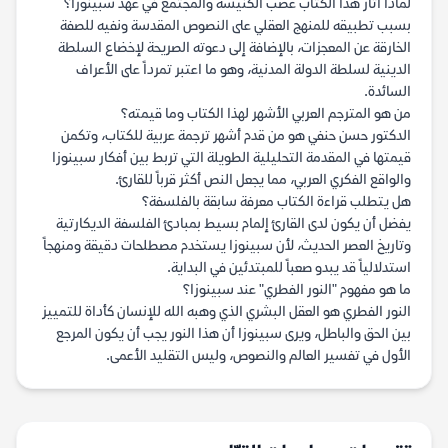
لماذا أثار هذا الكتاب غضب الكنيسة والمجتمع في عهد سبينوزا؟
بسبب تطبيقه للمنهج العقلي على النصوص المقدسة ونفيه للصفة
الخارقة عن المعجزات، بالإضافة إلى دعوته الصريحة لإخضاع السلطة
الدينية لسلطة الدولة المدنية، وهو ما اعتبر تمرداً على الأعراف
السائدة.
من هو المترجم العربي الأشهر لهذا الكتاب وما قيمته؟
الدكتور حسن حنفي هو من قدم أشهر ترجمة عربية للكتاب، وتكمن
قيمتها في المقدمة التحليلية الطويلة التي تربط بين أفكار سبينوزا
والواقع الفكري العربي، مما يجعل النص أكثر قرباً للقارئ.
هل يتطلب قراءة الكتاب معرفة سابقة بالفلسفة؟
يفضل أن يكون لدى القارئ إلمام بسيط بمبادئ الفلسفة الديكارتية
وتاريخ العصر الحديث، لأن سبينوزا يستخدم مصطلحات دقيقة ومنهجاً
استدلالياً قد يبدو صعباً للمبتدئين في البداية.
ما هو مفهوم "النور الفطري" عند سبينوزا؟
النور الفطري هو العقل البشري الذي وهبه الله للإنسان كأداة للتمييز
بين الحق والباطل، ويرى سبينوزا أن هذا النور يجب أن يكون المرجع
الأول في تفسير العالم والنصوص، وليس التقليد الأعمى.