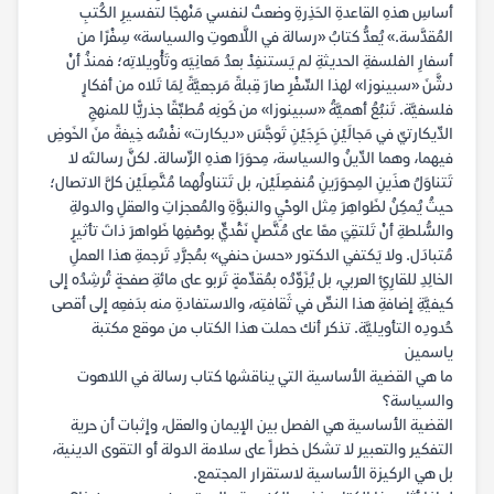
أساسِ هذهِ القاعدةِ الحَذِرةِ وضعتُ لنفسي مَنْهجًا لتفسيرِ الكُتبِ
المُقدَّسة.» يُعدُّ كتابُ «رسالة في اللَّاهوتِ والسياسة» سِفْرًا من
أسفارِ الفلسفةِ الحديثةِ لم يَستنفِدْ بعدُ مَعانِيَه وتَأْويلاتِه؛ فمنذُ أنْ
دشَّنَ «سبينوزا» لهذا السِّفْرِ صارَ قِبلةً مَرجعيَّةً لِمَا تَلاه من أفكارٍ
فلسفيَّة. تَنبُعُ أهميَّةُ «سبينوزا» من كَونِه مُطبِّقًا جذريًّا للمنهجِ
الدِّيكارتيِّ في مَجالَيْنِ حَرِجَيْنِ تَوجَّسَ «ديكارت» نفْسُه خِيفةً منَ الخَوضِ
فيهما، وهما الدِّينُ والسياسة، مِحوَرَا هذهِ الرِّسالة. لكنَّ رسالتَه لا
تَتناوَلُ هذَينِ المِحوَرَينِ مُنفصِلَيْن، بل تَتناولُهما مُتَّصِلَيْن كلَّ الاتصال؛
حيثُ يُمكِنُ لظَواهِرَ مِثل الوحْيِ والنبوَّةِ والمُعجزاتِ والعقلِ والدولةِ
والسُّلطةِ أنْ تَلتقِيَ معًا على مُتَّصلٍ نَقْديٍّ بوصْفِها ظَواهرَ ذاتَ تأثيرٍ
مُتبادَل. ولا يَكتفي الدكتور «حسن حنفي» بمُجرَّدِ تَرجمةِ هذا العملِ
الخالِدِ للقارِئِ العربي، بل يُزَوِّدُه بمُقدِّمةٍ تَربو على مائةِ صفحةٍ تُرشِدُه إلى
كيفيَّةِ إضافةِ‎ هذا النصِّ في ثَقافتِه، والاستفادةِ منه بدَفعِه إلى أقصى
حُدودِه التأويليَّة. تذكر أنك حملت هذا الكتاب من موقع مكتبة
ياسمين
ما هي القضية الأساسية التي يناقشها كتاب رسالة في اللاهوت
والسياسة؟
القضية الأساسية هي الفصل بين الإيمان والعقل، وإثبات أن حرية
التفكير والتعبير لا تشكل خطراً على سلامة الدولة أو التقوى الدينية،
بل هي الركيزة الأساسية لاستقرار المجتمع.