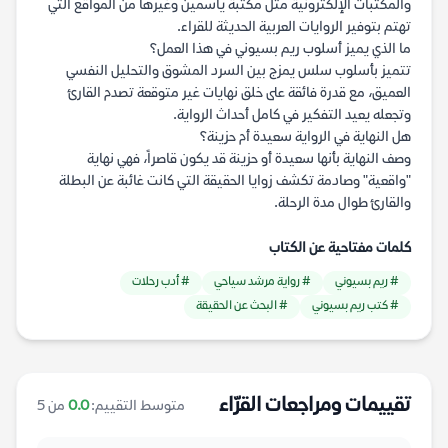
والمكتبات الإلكترونية مثل مكتبة ياسمين وغيرها من المواقع التي
تهتم بتوفير الروايات العربية الحديثة للقراء.
ما الذي يميز أسلوب ريم بسيوني في هذا العمل؟
تتميز بأسلوب سلس يمزج بين السرد المشوق والتحليل النفسي
العميق، مع قدرة فائقة على خلق نهايات غير متوقعة تصدم القارئ
وتجعله يعيد التفكير في كامل أحداث الرواية.
هل النهاية في الرواية سعيدة أم حزينة؟
وصف النهاية بأنها سعيدة أو حزينة قد يكون قاصراً، فهي نهاية
"واقعية" وصادمة تكشف زوايا الحقيقة التي كانت غائبة عن البطلة
والقارئ طوال مدة الرحلة.
كلمات مفتاحية عن الكتاب
# ريم بسيوني
# رواية مرشد سياحي
# أدب رحلات
# كتب ريم بسيوني
# البحث عن الحقيقة
تقييمات ومراجعات القرّاء
متوسط التقييم:
0.0
من 5