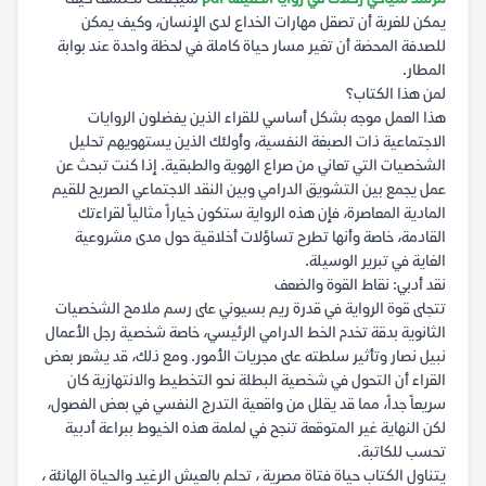
يمكن للغربة أن تصقل مهارات الخداع لدى الإنسان، وكيف يمكن
للصدفة المحضة أن تغير مسار حياة كاملة في لحظة واحدة عند بوابة
المطار.
لمن هذا الكتاب؟
هذا العمل موجه بشكل أساسي للقراء الذين يفضلون الروايات
الاجتماعية ذات الصبغة النفسية، وأولئك الذين يستهويهم تحليل
الشخصيات التي تعاني من صراع الهوية والطبقية. إذا كنت تبحث عن
عمل يجمع بين التشويق الدرامي وبين النقد الاجتماعي الصريح للقيم
المادية المعاصرة، فإن هذه الرواية ستكون خياراً مثالياً لقراءتك
القادمة، خاصة وأنها تطرح تساؤلات أخلاقية حول مدى مشروعية
الغاية في تبرير الوسيلة.
نقد أدبي: نقاط القوة والضعف
تتجلى قوة الرواية في قدرة ريم بسيوني على رسم ملامح الشخصيات
الثانوية بدقة تخدم الخط الدرامي الرئيسي، خاصة شخصية رجل الأعمال
نبيل نصار وتأثير سلطته على مجريات الأمور. ومع ذلك، قد يشعر بعض
القراء أن التحول في شخصية البطلة نحو التخطيط والانتهازية كان
سريعاً جداً، مما قد يقلل من واقعية التدرج النفسي في بعض الفصول،
لكن النهاية غير المتوقعة تنجح في لملمة هذه الخيوط ببراعة أدبية
تحسب للكاتبة.
يتناول الكتاب حياة فتاة مصرية ، تحلم بالعيش الرغيد والحياة الهانئة ،