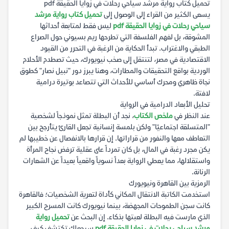
تحميل كتاب رواية مرشد سياحي رحلات في زوايا الحقيقة pdf
يسعى الكثير من القراء إلى الوصول إلى
تحميل كتاب رواية مرشد
سياحي رحلات في زوايا الحقيقة pdf
ليس فقط لمتابعة أحداثها
المشوقة، بل لفهم الفلسفة التي تطرحها ريم بسيوني حول الصراع
الطبقي والاغتراب. تبدأ الحكاية من الرغبة في التحرر من القيود
الاقتصادية في مصر، لتنتقل إلى صخب نيويورك، حيث تصطدم الأحلام
الوردية بواقع التحقيقات والمطارات، وهنا يبرز دور "نبيل نصار" كطوق
نجاة ظاهري ومحرك أساسي للأحداث التي تتصاعد بوتيرة درامية
لافتة.
تحليل الأبعاد الدرامية في الرواية
عند النظر في
ملخص الكتاب
، نجد أن البطلة تمثل نموذجاً لشخصية
"المتسلقة اجتماعيًا" ولكن بلمسة إنسانية تجعل القارئ يتأرجح بين
التعاطف معها والنفور من قراراتها. إن قرارها بالانفصال عن خطيبها لم
يكن مجرد رغبة في المال، بل كان تمرداً على عقلية ترفض نجاح المرأة
واستقلالها، مما يعطي الرواية بعداً نسوياً واقعياً بعيداً عن الشعارات
الرنانة.
الرمزية بين القاهرة ونيويورك
استخدمت الكاتبة الانتقال المكاني كأداة لتعرية الشخصيات؛ فالقاهرة
كانت سجن الطموحات المجهضة، بينما نيويورك كانت المسرح الكبير
الذي مارست فيه البطلة لعبتها بذكاء. إن البحث عن
تحميل رواية
مرشد سياحي رحلات في زوايا الحقيقة pdf
سيجعلك تكتشف كيف