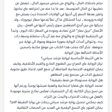
تحلم بامتلاك المال ، والزواج من شخص ميسور الحال ، تنفصل عن
خطيبها ذي الحال المتوسط ، بعد ما بدا منه من اعتراضه على نجاحها.
وتقرر بعدها السفر إلى أخيها في الولايات المتحدة حيث يعيش مع
أولاده وزوجته , تبدأ المشاكل ما أن تطأ قدمها مطار نيويورك ، ولا
يدركها من بين أيدي المحققين سوى رئيس أخيها في العمل ، رجل
الأعمال “نبيل نصار” الذي تصادف وجوده في المطار ذلك اليوم ، وتبدأ
في التخطيط للإيقاع به والزواج منه بعد أن رأت سلطته وسعة ذات
يده ، وتتوالى أحداث الرواية بصورة مشوقة وصولا الى نهاية غير
متوقعة. تذكر أنك حملت هذا الكتاب من موقع مكتبة ياسمين
الأسئلة الشائعة حول الرواية
ما هي الثيمة الأساسية لرواية مرشد سياحي؟
تركز الرواية على الصراع بين الطموح المادي والقيم الأخلاقية، وكيف
يمكن للظروف الاجتماعية الضاغطة أن تدفع الفرد لاتخاذ طرق ملتوية
لتحقيق الذات في مجتمع يقدر المظاهر.
هل الرواية مستوحاة من قصة حقيقية؟
تعتمد الرواية على قضايا اجتماعية واقعية نعيشها يومياً، ورغم أنها
من نسج خيال الكاتبة، إلا أن الشخصيات تعكس نماذج بشرية موجودة
بالفعل في رحلات الاغتراب والبحث عن الثراء.
كيف يمكنني تحميل رواية مرشد سياحي رحلات في زوايا الحقيقة pdf؟
يمكن العثور على النسخ الرقمية في العديد من المنصات الثقافية