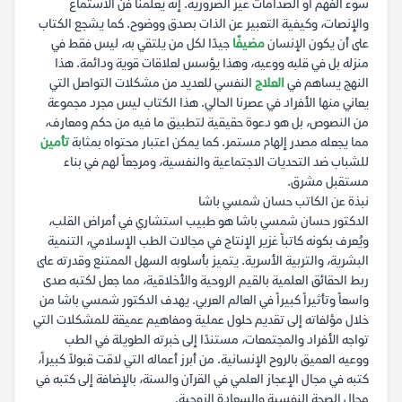
سوء الفهم أو الصدامات غير الضرورية. إنه يعلمنا فن الاستماع
والإنصات، وكيفية التعبير عن الذات بصدق ووضوح. كما يشجع الكتاب
على أن يكون الإنسان
مضيفًا
جيدًا لكل من يلتقي به، ليس فقط في
منزله بل في قلبه ووعيه، وهذا يؤسس لعلاقات قوية ودائمة. هذا
النهج يساهم في
العلاج
النفسي للعديد من مشكلات التواصل التي
يعاني منها الأفراد في عصرنا الحالي. هذا الكتاب ليس مجرد مجموعة
من النصوص، بل هو دعوة حقيقية لتطبيق ما فيه من حكم ومعارف،
مما يجعله مصدر إلهام مستمر. كما يمكن اعتبار محتواه بمثابة
تأمين
للشباب ضد التحديات الاجتماعية والنفسية، ومرجعاً لهم في بناء
مستقبل مشرق.
نبذة عن الكاتب حسان شمسي باشا
الدكتور حسان شمسي باشا هو طبيب استشاري في أمراض القلب،
ويُعرف بكونه كاتباً غزير الإنتاج في مجالات الطب الإسلامي، التنمية
البشرية، والتربية الأسرية. يتميز بأسلوبه السهل الممتنع وقدرته على
ربط الحقائق العلمية بالقيم الروحية والأخلاقية، مما جعل لكتبه صدى
واسعاً وتأثيراً كبيراً في العالم العربي. يهدف الدكتور شمسي باشا من
خلال مؤلفاته إلى تقديم حلول عملية ومفاهيم عميقة للمشكلات التي
تواجه الأفراد والمجتمعات، مستندًا إلى خبرته الطويلة في الطب
ووعيه العميق بالروح الإنسانية. من أبرز أعماله التي لاقت قبولاً كبيراً،
كتبه في مجال الإعجاز العلمي في القرآن والسنة، بالإضافة إلى كتبه في
مجال الصحة النفسية والسعادة الزوجية.