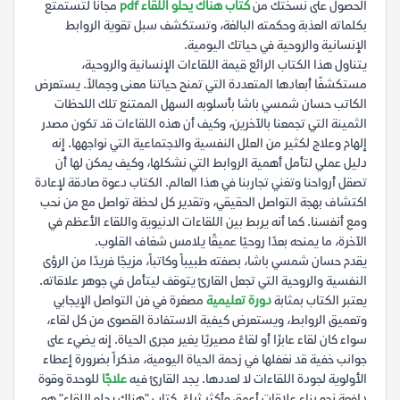
الحصول على نسختك من
كتاب هناك يحلو اللقاء pdf
مجاناً لتستمتع
بكلماته العذبة وحكمته البالغة، وتستكشف سبل تقوية الروابط
الإنسانية والروحية في حياتك اليومية.
يتناول هذا الكتاب الرائع قيمة اللقاءات الإنسانية والروحية،
مستكشفًا أبعادها المتعددة التي تمنح حياتنا معنى وجمالاً. يستعرض
الكاتب حسان شمسي باشا بأسلوبه السهل الممتنع تلك اللحظات
الثمينة التي تجمعنا بالآخرين، وكيف أن هذه اللقاءات قد تكون مصدر
إلهام وعلاج لكثير من العلل النفسية والاجتماعية التي نواجهها. إنه
دليل عملي لتأمل أهمية الروابط التي نشكلها، وكيف يمكن لها أن
تصقل أرواحنا وتغني تجاربنا في هذا العالم. الكتاب دعوة صادقة لإعادة
اكتشاف بهجة التواصل الحقيقي، وتقدير كل لحظة تواصل مع من نحب
ومع أنفسنا. كما أنه يربط بين اللقاءات الدنيوية واللقاء الأعظم في
الآخرة، ما يمنحه بعدًا روحيًا عميقًا يلامس شغاف القلوب.
يقدم حسان شمسي باشا، بصفته طبيباً وكاتباً، مزيجًا فريدًا من الرؤى
النفسية والروحية التي تجعل القارئ يتوقف ليتأمل في جوهر علاقاته.
يعتبر الكتاب بمثابة
دورة تعليمية
مصغرة في فن التواصل الإيجابي
وتعميق الروابط، ويستعرض كيفية الاستفادة القصوى من كل لقاء،
سواء كان لقاء عابرًا أو لقاءً مصيريًا يغير مجرى الحياة. إنه يضيء على
جوانب خفية قد نغفلها في زحمة الحياة اليومية، مذكراً بضرورة إعطاء
الأولوية لجودة اللقاءات لا لعددها. يجد القارئ فيه
علاجًا
للوحدة وقوة
دافعة نحو بناء علاقات أعمق وأكثر ثراءً. كتاب "هناك يحلو اللقاء" هو