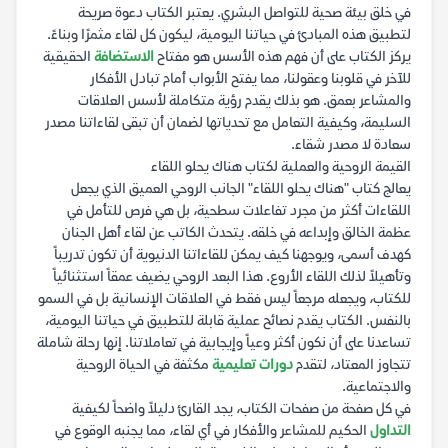
في خلق بيئة صحية للتواصل البشري. يعتبر الكتاب دعوة صريحة
لتطبيق هذه المبادئ في حياتنا اليومية، ليكون كل لقاء مثمرًا وبناءً.
يركز الكتاب على أن فهم هذه الأسس هو مفتاح
الاستضافة
الحقيقية
للآخر في قلوبنا وعقولنا، مما يفتح الأبواب أمام تبادل الأفكار
والمشاعر بعمق. هو بذلك يقدم رؤية متكاملة لأسس العلاقات
السليمة، وكيفية التعامل مع تحدياتها لضمان أن تبقى لقاءاتنا مصدر
سعادة لا مصدر شقاء.
القيمة الروحية والعملية لكتاب هناك يحلو اللقاء
يعالج كتاب "هناك يحلو اللقاء" الجانب الروحي العميق الذي يجعل
اللقاءات أكثر من مجرد تفاعلات سطحية، بل هي فرص للتأمل في
عظمة الخالق وإبداعه في خلقه. يتحدث الكاتب عن لقاء أهل الجنان
كهدف أسمى، ويوجهنا كيف يمكن للقاءاتنا الدنيوية أن تكون تدريباً
وتأهيلاً لذلك اللقاء الأروع. هذا البعد الروحي يضيف عمقاً استثنائياً
للكتاب، ويجعله مرجعاً ليس فقط في العلاقات الإنسانية بل في السمو
بالنفس. الكتاب يقدم نصائح عملية قابلة للتطبيق في حياتنا اليومية،
تساعدنا على أن نكون أكثر وعياً وإيجابية في تعاملاتنا. إنها رحلة شاملة
تتجاوز المعتاد، لتقدم
دورات تعليمية
مكثفة في الحياة الروحية
والاجتماعية.
في كل صفحة من صفحات الكتاب، يجد القارئ دليلاً واضحاً لكيفية
التداول
الحكيم للمشاعر والأفكار في أي لقاء، مما يجنبه الوقوع في