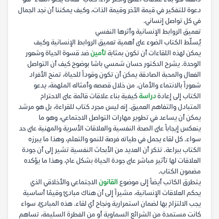
دعوة للتفكير في قيمة الآخر وقيمة الذات، وكيف يمكننا أن نجد الجمال
في كل تواصل إنساني.
تعميق الروابط الإنسانية وأثرها النفسي
يُسلّط الكتاب الضوء على أهمية تعميق الروابط الإنسانية وكيف
يمكن لهذه اللقاءات أن تكون بمثابة
تأمين
ضد قسوة الحياة وشعور
الوحدة. يشرح الدكتور حسان شمسي باشا بوضوح كيف أن التواصل
الفعال والمحبة الصادقة يمكن أن تكون وقوداً للحياة، تمنح الأفراد
شعوراً بالانتماء والأمان. من خلال قصصه وأمثاله الملهمة، يدعو
الكتاب إلى إعادة
دراسة
كيفية بناء علاقات قائمة على الاحترام
المتبادل والتفاهم العميق. إنه ليس مجرد كتاب للقراءة، بل هو مرشد
يمكن أن يساعد في تطوير مهارات التواصل الاجتماعي، وهو ما
ينعكس إيجاباً على الصحة النفسية والعلاقات الأسرية والمهنية على حد
سواء. كل لقاء يحمل في طياته فرصة للنمو والتعلم، وهذا ما يبرزه
الكتاب ببراعة. تذكر أن العديد من الأبحاث النفسية تشير إلى أن جودة
العلاقات لها تأثير مباشر على جودة الحياة بشكل عام، وهذا ما يؤكده
مضمون الكتاب.
يتطرق الكاتب أيضاً إلى موضوع
القانون
الاجتماعي والأخلاقي الذي
يحكم العلاقات الإنسانية، مشيراً إلى أن هناك مبادئ وقيمًا أساسية
يجب الالتزام بها لضمان استمرارية ونجاح أي لقاء. هذه المبادئ، سواء
كانت مستمدة من الشرائع السماوية أو من الفطرة السليمة، تساهم