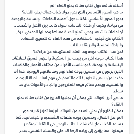
أسئلة شائعة حول كتاب هناك يحلو اللقاء pdf
ما هو المحور الأساسي الذي يدور حوله كتاب هناك يحلو اللقاء؟
يدور المحور الأساسي للكتاب حول أهمية اللقاءات الإنسانية والروحية
في حياتنا، وكيف أن هذه اللقاءات، سواء كانت بين الأهل والأصدقاء
أو لقاءات ذات بعد روحي، تمنح الحياة معناها وجمالها الحقيقي. يركز
الكتاب على كيفية الاستفادة من هذه اللقاءات لتحقيق السعادة
والراحة النفسية والارتقاء بالذات.
لمن هذا الكتاب موجه وما الفئة المستهدفة من قراءته؟
هذا الكتاب موجه لكل من يبحث عن السكينة والفهم العميق للعلاقات
الإنسانية والروحية، فهو يناسب الأفراد من مختلف الأعمار والخلفيات
الذين يرغبون في تحسين جودة لقاءاتهم وتفاعلاتهم اليومية. كما أنه
مفيد لمن يسعى لتطوير ذاته والتعمق في فهم أبعاد الحياة الروحية
والنفسية، ويقدم نصائح قيمة للمتزوجين والآباء والأمهات على حد
سواء.
ما هي أبرز الفوائد التي يمكن أن يجنيها القارئ من كتاب هناك يحلو
اللقاء؟
يمكن للقارئ أن يجني العديد من الفوائد، أبرزها تعزيز قدرته على
التواصل الفعال، وتحسين جودة علاقاته الشخصية والاجتماعية. كما
يساعد الكتاب على اكتشاف الجانب الروحي في اللقاءات وتقدير
قيمتها، مما يؤدي إلى زيادة الرضا الداخلي والسلام النفسي. يقدم