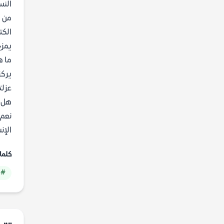
النس
من ه
الكت
يمزج
ما ه
يركز
عزلت
هل ا
نعم،
الإن
كلما
# 