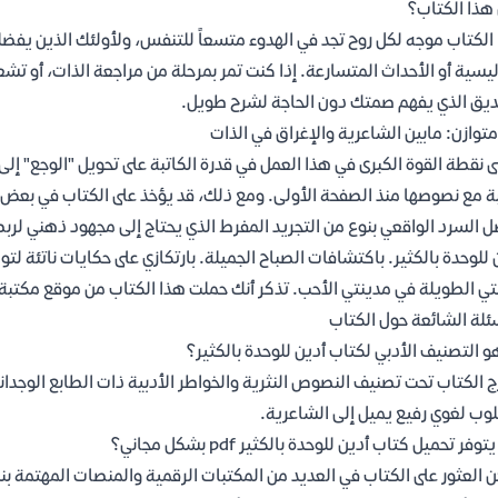
هذا الكتاب؟
الكتاب موجه لكل روح تجد في الهدوء متسعاً للتنفس، ولأولئك الذين يفضلو
ليسية أو الأحداث المتسارعة. إذا كنت تمر بمرحلة من مراجعة الذات، أو تشع
يق الذي يفهم صمتك دون الحاجة لشرح طويل.
متوازن: مابين الشاعرية والإغراق في الذات
ى نقطة القوة الكبرى في هذا العمل في قدرة الكاتبة على تحويل "الوجع" إل
ة مع نصوصها منذ الصفحة الأولى. ومع ذلك، قد يؤخذ على الكتاب في بعض م
 السرد الواقعي بنوع من التجريد المفرط الذي يحتاج إلى مجهود ذهني لرب
 للوحدة بالكثير. باكتشافات الصباح الجميلة. بارتكازي على حكايات ناتئة ل
تي الطويلة في مدينتي الأحب. تذكر أنك حملت هذا الكتاب من موقع مكتب
ئلة الشائعة حول الكتاب
و التصنيف الأدبي لكتاب أدين للوحدة بالكثير؟
ج الكتاب تحت تصنيف النصوص النثرية والخواطر الأدبية ذات الطابع الوجدا
وب لغوي رفيع يميل إلى الشاعرية.
وفر تحميل كتاب أدين للوحدة بالكثير pdf بشكل مجاني؟
 العثور على الكتاب في العديد من المكتبات الرقمية والمنصات المهتمة بنشر