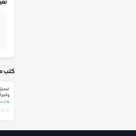
تقي
كتب م
تحميل
وانحرا
فاتن ح