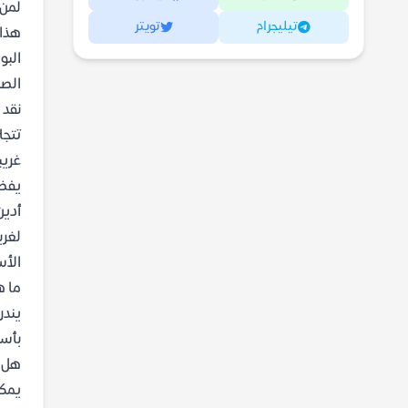
لمن 
تيليجرام
تويتر
هذا 
البو
الصد
نقد 
تتجل
غريب
يفضل
أدين
لغرب
الأس
ما ه
يندر
بأسل
هل يت
يمكن