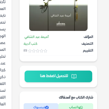
تأخذ
العم
نابض
تحمي
يسعى
الوج
المؤلف
أميمة عبد الشافي
عصري
التصنيف
كتب أدبية
المش
التقييم
(0)
تحلي
عندم
كجائ
للتحميل اضغط هنا
ذكري
اللغ
تستخ
اللف
شارك الكتاب مع أصدقائك
العا
واتساب
فيسبوك