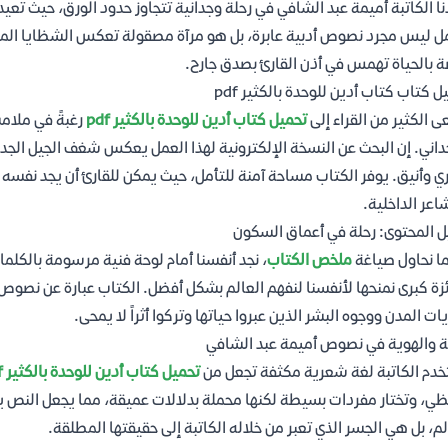
نا الكاتبة أميمة عبد الشافي في رحلة وجدانية تتجاوز حدود الورق، حيث تعي
ل ليس مجرد نصوص أدبية عابرة، بل هو مرآة مصقولة تعكس الشظايا المنسية
ة بالحياة تهمس في أذن القارئ بصدق جارح.
ل كتاب كتاب أدين للوحدة بالكثير pdf
 الكثير من القراء إلى
تحميل كتاب أدين للوحدة بالكثير pdf
رغبةً في ملام
داني. إن البحث عن النسخة الإلكترونية لهذا العمل يعكس شغف الجيل الجد
 وأنيق. يوفر الكتاب مساحة آمنة للتأمل، حيث يمكن للقارئ أن يجد نفسه ب
اعر الداخلية.
ل المحتوى: رحلة في أعماق السكون
ا نحاول صياغة
ملخص الكتاب
، نجد أنفسنا أمام لوحة فنية مرسومة بالكلم
زة كبرى نمنحها لأنفسنا لنفهم العالم بشكل أفضل. الكتاب عبارة عن نصوص نث
ات المدن ووجوه البشر الذين عبروا حياتها وتركوا أثراً لا يمحى.
ة والهوية في نصوص أميمة عبد الشافي
دم الكاتبة لغة شعرية مكثفة تجعل من
تحميل كتاب أدين للوحدة بالكثير pdf
ظي، وتختار مفردات بسيطة لكنها محملة بدلالات عميقة، مما يجعل النص ينس
لم، بل هي الجسر الذي تعبر من خلاله الكاتبة إلى حقيقتها المطلقة.