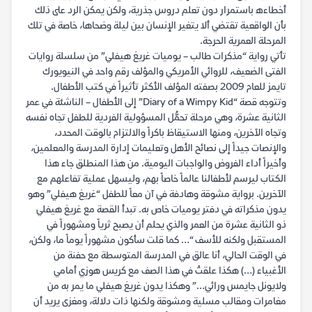
أخطاءه باستمرار دون تعلم دروس جذرية، ولكن يمكن الرد على ذلك
بأن الواقعية تقتضي ألا يتغير الإنسان بين ليلة وضحاها، خاصة في تلك
المرحلة العمرية الحرجة.
تأتي رواية “مذكرات طالب – يوميات غريغ هيفلي” من سلسلة روايات
الفتى الضعيف، للروائي الأمريكي والمؤلف رقم واحد في النيويورك
تايمز للعام 2009 بصفته المؤلف الأكثر تأثيراً في كتب الأطفال.
وتتوجه قصة “Diary of a Wimpy Kid” إلى الأطفال – الناشئة في عمر
الثانية عشرة، وهي مرحلة تحمُّل المسؤولية الفردية للطفل تجاه نفسه
وتجاه الآخرين، ومنها الاستيقاظ باكراً والالتزام بالوقت المحدد،
والإنصات جيداً إلى نصائح الأهل وتعليمات إدارة المدرسة والمعلمين،
وأخيراً أداء الفروض والواجبات اليومية. من هذا المنطلق جاء هذا
الكتاب ليرسم لأطفالنا عالماً خاصاً بهم، وليسهل عملية تفاعلهم مع
الآخرين. برواية مشوقة وهادفة في آن معاً للطفل “غريغ هيفلي” وهو
يدون مذكراته في دفتر يوميات خاص به. تبدأ القصة مع غريغ هيفلي
ذو الثانية عشرة من العمر والذي يحلم أن يصبح ثرياً ومشهوراً في
المستقبل ولكنه للأسف “… كما قلت سأكون مشهوراً يوماً ما، ولكن،
في الوقت الحالي، أنا عالق في المدرسة المتوسطة مع حفنة من
الأغبياء (…) هكذا علقتُ في هذا الصف مع كريس هوزي أمامي
ولايونل جايمس ورائي…” وهكذا يدون غريغ هيفلي ما يمر به من
مغامرات ومقالب مسلية ومشوقة ولكنها ذات دلالة، ومغزى يريد أن