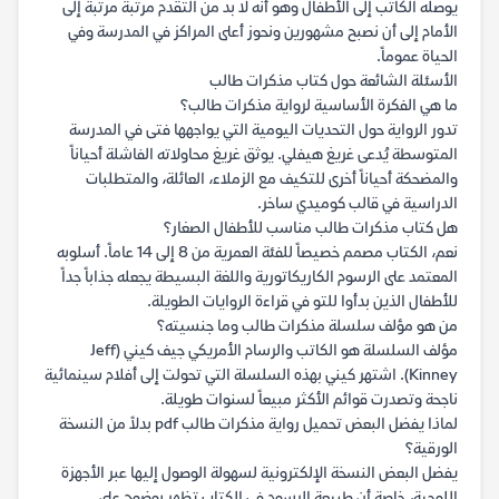
يوصله الكاتب إلى الأطفال وهو أنه لا بد من التقدم مرتبة مرتبة إلى
الأمام إلى أن نصبح مشهورين ونحوز أعلى المراكز في المدرسة وفي
الحياة عموماً.
الأسئلة الشائعة حول كتاب مذكرات طالب
ما هي الفكرة الأساسية لرواية مذكرات طالب؟
تدور الرواية حول التحديات اليومية التي يواجهها فتى في المدرسة
المتوسطة يُدعى غريغ هيفلي. يوثق غريغ محاولاته الفاشلة أحياناً
والمضحكة أحياناً أخرى للتكيف مع الزملاء، العائلة، والمتطلبات
الدراسية في قالب كوميدي ساخر.
هل كتاب مذكرات طالب مناسب للأطفال الصغار؟
نعم، الكتاب مصمم خصيصاً للفئة العمرية من 8 إلى 14 عاماً. أسلوبه
المعتمد على الرسوم الكاريكاتورية واللغة البسيطة يجعله جذاباً جداً
للأطفال الذين بدأوا للتو في قراءة الروايات الطويلة.
من هو مؤلف سلسلة مذكرات طالب وما جنسيته؟
مؤلف السلسلة هو الكاتب والرسام الأمريكي جيف كيني (Jeff
Kinney). اشتهر كيني بهذه السلسلة التي تحولت إلى أفلام سينمائية
ناجحة وتصدرت قوائم الأكثر مبيعاً لسنوات طويلة.
لماذا يفضل البعض تحميل رواية مذكرات طالب pdf بدلاً من النسخة
الورقية؟
يفضل البعض النسخة الإلكترونية لسهولة الوصول إليها عبر الأجهزة
اللوحية، خاصة أن طبيعة الرسوم في الكتاب تظهر بوضوح على