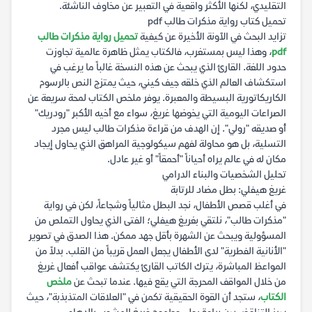
التقليدي، لكنها الأكثر واقعية في التعبير عن مخاوف الناشئة.
تحميل كتاب رواية مذكرات طالب pdf
تزايد البحث في الآونة الأخيرة عن كيفية
تحميل رواية مذكرات طالب
pdf
، وهذا ليس بمستغرب، فالكتاب يمثل ظاهرة عالمية تجاوزت
حدود اللغة. القارئ الذي يبحث عن هذه النسخة غالباً ما يرغب في
استكشاف العالم الذي خلقه جيف كيني، حيث يمتزج النص بالرسوم
الكاريكاتورية البسيطة والمعبرة. يوفر ملخص الكتاب لمحة سريعة عن
الصراعات اليومية التي يخوضها غريغ، سواء مع أخيه الأكبر "رودريك"
أو صديقه "رولي". إن الهدف من قراءة مذكرات طالب ليس مجرد
التسلية، بل هو محاولة لفهم سيكولوجية المراهق الذي يحاول إيجاد
مكان له في عالم يراه أحياناً "أحمقاً" أو غير عادل.
تحليل الشخصيات والبناء الدرامي
غريغ هيفلي: بطل مضاد للرتابة
في أغلب قصص الأطفال، نجد البطل مثالياً وشجاعاً، لكن في رواية
"مذكرات طالب"، نلتقي بغريغ هيفلي؛ الفتى الذي يحاول التملص من
المسؤولية ويبحث عن الشهرة بأقل جهد ممكن. هذا الصدق في تصوير
"الأنانية الفطرية" لدى الأطفال يجعل العمل قريباً من القلب. بدلاً من
المواعظ المباشرة، يترك الكاتب القارئ يكتشف عواقب أفعال غريغ
من خلال المواقف المحرجة التي يقع فيها. عندما تبحث عن
ملخص
الكتاب
، ستجد أن القوة الحقيقية تكمن في "العلاقات المتذبذبة"، حيث