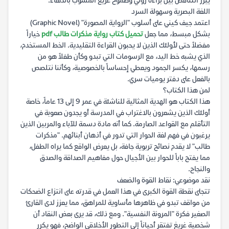
يبرز التناقض بين براءة رولي وطموح غريغ المشوب بالدهاء.
اللغة البصرية وسهولة السرد
اعتمد جيف كيني على أسلوب "الرواية المصورة" (Graphic Novel)
بشكل مبسط، مما جعل
تحميل كتاب رواية مذكرات طالب pdf
خياراً
مفضلاً حتى لأولئك الذين لا يحبون القراءة التقليدية. الخط المستخدم،
الذي يشبه خط اليد، مع الرسومات التي تبدو وكأن طفلاً هو من
رسمها، يكسر الجمود ويعطي إحساساً بالخصوصية، وكأننا نتلصص
بالفعل على دفتر يوميات سري.
لمن هذا الكتاب؟
هذا الكتاب هو الهدية المثالية للناشئة في عمر 9 إلى 13 عاماً، خاصة
أولئك الذين يشعرون بالاغتراب في المدرسة أو يجدون صعوبة في
التأقلم مع القواعد الصارمة. كما أنه مادة دسمة للآباء والمربين الذين
يرغبون في فهم لغة الحوار التي تدور في أذهان أبنائهم. "مذكرات
طالب" لا يقدم نصائح تربوية جافة، بل يعرض الواقع كما يراه الطفل،
مما يفتح باباً للحوار بين الأجيال حول مفاهيم الصداقة والصدق
والنجاح.
نقد موضوعي: نقاط القوة والضعف
تتجلى نقطة القوة الكبرى في هذا العمل في قدرته على انتزاع الضحكات
من مواقف تبدو في ظاهرها مأساوية للمراهق، مما يعزز لدى القارئ
الصغير فكرة "المرونة النفسية". ومع ذلك، قد يرى بعض النقاد أن
شخصية غريغ تفتقر أحياناً إلى التطور الأخلاقي الواضح، فهو يكرر