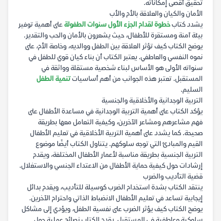
تحقيق أقصى إمكاناته.
الأمان والكيان والعلاقة بالأم والأب
يشدد كتاب
خطوة لقدام الجزء الأول سنوات الطفولة
على أهمية توفير
بيئة آمنة ومستقرة للأطفال، حيث يشعرون بالأمان والحب والتقدير.
يوضح الكتاب كيف تؤثر العلاقة بين الطفل ووالديه، وخاصة الأم، على
نموه النفسي والعاطفي. يعتبر الكتاب أن بناء كيان قوي للطفل في
سنواته الأولى هو الأساس لبناء شخصية مستقلة وواثقة في
المستقبل. تعتبر هذه الجوانب من أهم أساسيات
تنمية الطفل
السليم.
التربية الوجدانية والأخلاقية والجنسية
يؤكد الكتاب على أهمية التربية الوجدانية في مساعدة الأطفال على
فهم مشاعرهم ومشاعر الآخرين، وكيفية التعامل معها بطريقة
صحيحة. كما يشدد على أهمية التربية الأخلاقية في تعليم الأطفال
القيم والمبادئ التي توجه سلوكهم. يتناول الكتاب أيضًا موضوع
التربية الجنسية بطريقة مناسبة لأعمار الأطفال المختلفة، ويقدم
إرشادات حول كيفية حماية الأطفال من الاعتداء الجنسي والاستغلال.
قضية التأديب والضرب
ينتقد الكتاب بشدة استخدام الضرب كوسيلة للتأديب، ويقدم بدائل
إيجابية تساعد في تعليم الأطفال الانضباط الذاتي واحترام الآخرين.
يوضح الكتاب كيف يؤثر الضرب على نفسية الطفل، ويؤدي إلى مشاكل
سلوكية وعاطفية في المستقبل. يقدم الكتاب نصائح عملية حول