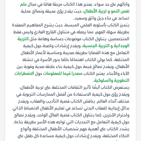
وآبائهم على حد سواء. يعتبر هذا الكتاب مرجعًا هامًا في مجال
علم
نفس النمو
و
تربية الأطفال
، حيث يقدم رؤى عميقة ونصائح عملية
تساعد في بناء جيل واثق وسعيد.
يتميز الكتاب بأسلوبه العلمي المبسط، حيث يشرح المفاهيم المعقدة
بطريقة سهلة الفهم، مما يجعله في متناول القارئ العادي وليس فقط
المتخصصين. يتناول الكتاب موضوعات حساسة وهامة مثل
التربية
الوجدانية
و
التربية الجنسية
، ويقدم إرشادات واضحة حول كيفية
التعامل مع هذه القضايا بطريقة صحيحة ومناسبة لأعمار الأطفال
المختلفة. كما يولي الكتاب اهتمامًا خاصًا بدور الأسرة في تنشئة
الأطفال، ويقدم نصائح قيمة حول كيفية بناء علاقة صحية وقوية بين
الآباء والأبناء. يعتبر الكتاب
مصدرا قيما للمعلومات
حول
الاضطرابات
التطورية والسلوكية
.
يستعرض الكتاب أيضًا تأثير الثقافات المختلفة على تربية الأطفال،
ويقدم رؤى حول كيفية الاستفادة من أفضل الممارسات التربوية في
مختلف أنحاء العالم. يناقش الكتاب قضية التأديب والعقاب، ويقدم
بدائل إيجابية للعقاب البدني تساعد في تعليم الأطفال الانضباط الذاتي
واحترام الآخرين. كما يتناول الكتاب قضية العائل الواحد، ويقدم نصائح
حول كيفية التعامل مع التحديات التي تواجه هذه الأسر بطريقة بناءة.
يشدد الكتاب على أهمية فهم شخصيات الأطفال المختلفة وأنواع
الذكاء المختلفة، ويقدم إرشادات حول كيفية مساعدة كل طفل على