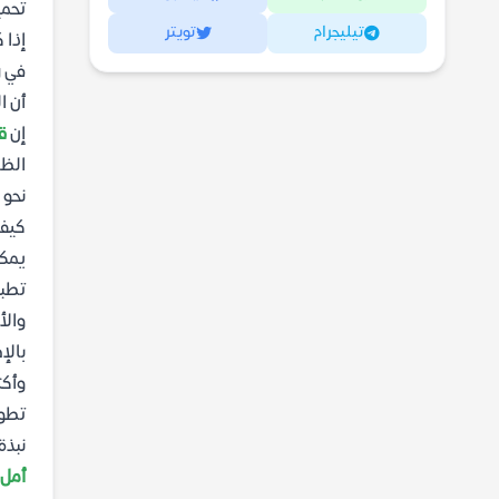
تحميل كتاب
تيليجرام
تويتر
إذا 
في ر
أن ا
إن
ق
الظر
نحو 
كيف 
يمكن
تطبي
والأ
بالإ
وأكث
تطوي
نبذة
أمل