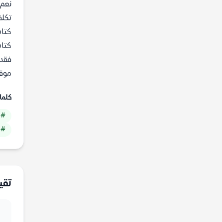
تكلف
كتاب
كتاب
موقع
كلما
# &lt;li&gt;أمل ص
# &lt;li&gt;أدب ع
تقي