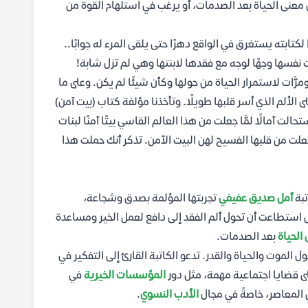
عنى الحياة بعد الصدمات، أو يرغب في استلهام القوة من
لكتابته يستغرق في الواقع دهرًا حتى يلقى المرء له جوابًا..
نفسها وجهًا لوجه مع فقدها لابنتها وهي لم تزل شابة!
َّات لاستمرار الحياة من حولها وكأن شيئًا لم يكن. وعلى ما
ى الألم الذي أسر قلبها طويلًا. وتأخذنا مؤلفة كتاب (بيت آمن)
لت آمالًا لمَّا جعلت من هذا العالم القاسي بيتًا آمنًا لبنات
جعلت من قلبها الفسيح لهن البيت الآمن. تذكر أنك حملت هذا
تبة
أمل صديق عفيفي
تجربتها المؤلمة بصدق وشجاعة،
ل استطاعت أن تحول ألم الفقد إلى دافع لعمل الخير ومساعدة
الحياة
بعد الصدمات.
لموت والحياة والقدر. تدعو الكاتبة القارئ إلى التفكير في
ى قضايا اجتماعية مهمة، مثل دور
المؤسسات الخيرية
في
ي المعاصر، خاصةً في مجال
الأدب النسوي
.