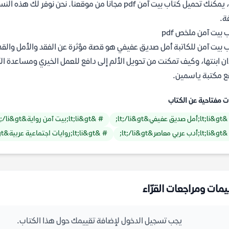
نعم، يمكنك تحميل كتاب بيت آمن pdf مجانا من موقعنا. 
ة.
 بيت آمن ملخص pdf
 بيت آمن للكاتبة أمل صديق عفيفي هو قصة مؤثرة عن الفقد والأمل والقدرة
 مكتبة ياسمين.
ت مفتاحية عن الكتاب
ديق عفيفي&lt;/li&gt;
# &lt;li&gt;بيت آمن رواية&lt;/li&gt;
ربي معاصر&lt;/li&gt;
# &lt;li&gt;روايات اجتماعية عربية&lt;/li&gt;
يمات ومراجعات القرّاء
يجب تسجيل الدخول لإضافة تقييمك حول هذا الكتاب.