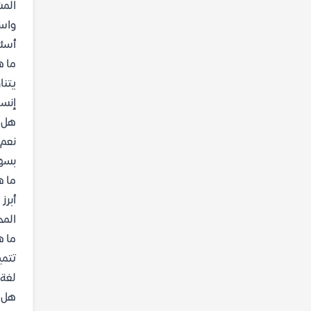
المش
واسع
أسئل
ما ه
يتنا
إنسا
هل ك
بسهو
ما ه
أبرز
المح
ما ه
تتمي
لغة 
هل ي