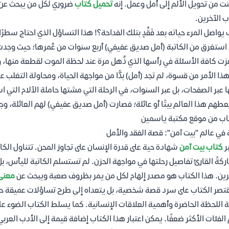
ت من تحويل الألم إلى أمل وعمل. إنه
تحميل كتاب
ضروري لكل من يبحث عن م
ب الآخرين.
يواصل المرء حياته بعد فَقْدٍ بتلك الفداحة؟! هذا التساؤل الذي احتاج سطرًا 
استغرق من الكاتبة (أمل صديق عفيفي) أربع سنوات من عُمرها؛ حيث وجدت 
زت كافة الأسئلة في رأسها الذي ذُهل مرة عند لحظة الموت لقطعة منها، ومر
ذا الأمر من قسوة، لم تجد (أمل) بدًّا من مواجهة الحياة، ومحاولة التغلب عل
 عبر الصفحات، بل عبر السنوات، في الرحلة التي مشتها حاملة الآلام التي استحا
عطهم هذا العالم بيتًا أو عائلة؛ فصارت (أمل صديق عفيفي) لهم العائلة، و
اب من موقع مكتبة ياسمين
 في عالم "بيت آمن": قصة الفقد والأمل
ر
كتاب بيت آمن
شهادة حية على قدرة الإنسان على تجاوز المحن. تتناول الكا
كةً القارئ تفاصيل رحلتها في مواجهة الحزن. لم تستسلم الكاتبة لليأس، ب
رين. هذا الكتاب هو مصدر إلهام لكل من يمر بظروف صعبة ويبحث عن
معنى 
قتصر الكتاب على سرد قصة شخصية، بل يتعداه إلى طرح تساؤلات عميقة حول ا
 اللحظة الحاضرة وأهمية العلاقات الإنسانية. كما يسلط الكتاب الضوء عل
الفئات الأكثر ضعفًا. يمكن اعتبار هذا الكتاب إضافة قيمة إلى الأدب العرب