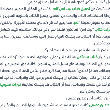
 بيت آمن pdf: نافذة إلى عالم أمل صديق عفيفي
كنت تبحث عن
تحميل كتاب بيت آمن pdf
، فأنت في المكان الصحيح. يمكنك ال
حلة استكشاف الذات والبحث عن المعنى. يتميز الكتاب بأسلوبه السهل وال
لكتاب متوفر بصيغة
pdf
، مما يتيح لك قراءته على مختلف الأجهزة الإلكتروني
راءة كتاب
"بيت آمن" قد تكون نقطة تحول في حياتك. ستتعلم كيف تتعامل 
وف. كما أن الكتاب قد يلهمك للقيام بعمل الخير ومساعدة الآخرين، مما يم
حياة أفضل.
يمكن الاستفادة من قراءة كتاب بيت آمن؟
 اعتبار
كتاب بيت آمن
بمثابة دليل عملي لمواجهة الصدمات والأزمات. يقدم
قها في الحياة اليومية. على سبيل المثال، تشجع الكاتبة على التعبير عن ال
صدقاء. كما تؤكد على أهمية ممارسة الرياضة والتأمل للحفاظ على الصحة ا
ضافة إلى ذلك، يمكن للكتاب أن يلهمك لتطوير مهاراتك وقدراتك. قد تجد نفس
ر ثقة في نفسك وقدراتك. كما أن الكتاب قد يلهمك لمتابعة
دورات تعليمية
ر نفسك بشكل أكبر.
 عن الكاتب أمل صديق عفيفي
 صديق عفيفي
كاتبة مصرية معاصرة، اشتهرت بأسلوبها الصادق والمؤثر في 