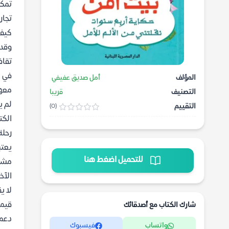
تمكن
تجار
كيف 
وقد 
تقاف
في ه
المؤلف
أمل صديق عفيفي
معها
التصنيف
قريبا
لم ي
التقييم
(0)
الكت
رحلة
يعتب
للتحميل اضغط هنا
مشار
الآخ
لا ي
قيمة
شارك الكتاب مع أصدقائك
دعم 
واتساب
فيسبوك