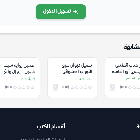
تسجيل الدخول
شابهة
كتاب أنقذتني
تحميل ديوان طرق
تحميل رواية سيف
يسري أبو القاسم
الأبواب العشوائي –
كايجن – إم إل وانغ
نهى بهمن
و القاسم
نهى بهمن
إم إل وانغ
(0.0)
(0.0)
(0.0)
ة
أقسام الكتب