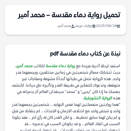
تحميل رواية دماء مقدسة – محمد أمير
2025/08/28
روايات عربية
محمد أمير
نبذة عن كتاب دماء مقدسة pdf
استعد لرحلة أدبية فريدة مع
رواية دماء مقدسة
للكاتب
محمد أمير
،
حيث تتشابك مصائر شخصيتين في زمانين مختلفين، ويجمعهما قدر
واحد. هذه الرواية تحمل في طياتها أحداثًا مشوقة ومفاجآت غير
متوقعة، وتدعوك للتفكير في طبيعة القدر وتأثيره على حياتنا. اكتشف
بنفسك ما إذا كان "يحيى" و "محمد" سينقذان العالم أم يدمرانه في
هذه
الرواية التشويقية
.
"هما روايتين منفصلتين لهما نفس النهايه .. شخصيتين يجمعهما قدر
واحد و شخص واحد مع اختلاف الازمان و الاحداث .. لم يتقابلا من قبل
و لم يكن لهما سابق تخطيط .. و لكن القدر كان له رأي آخر .. فقد يكونا
السبب فى انقاذ العالم .. و قد يكونان السبب في تدميره .. قد
تندهش لما سيحل من تضارب الاحداث .. قد تنفعل لدرجه تهشيم