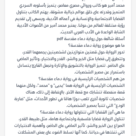
محمد أمير هو كاتب وروائي مصري معاصر، يتميز بأسلوبه السردي
المتميز وقدرته على خلق عوالم خيالية مشوقة. يهتم الكاتب بتناول
القضايا الاجتماعية والإنسانية في أعماله الأدبية، ويسعى إلى تقديم
رؤية مختلفة للعالم من حولنا. يعتبر محمد أمير من الأصوات الأدبية
الشابة الواعدة في الأدب العربي الحديث.
أسئلة شائعة حول رواية دماء مقدسة pdf
ما هو موضوع رواية دماء مقدسة؟
تدور الرواية حول قصتين متوازيتين لشخصيتين يجمعهما القدر،
وتتطرق إلى قضايا مثل الخير والشر، القدر والاختيار، وتأثير الماضي
على الحاضر. تتميز الرواية بالتشويق والإثارة وتجعل القارئ يتساءل
باستمرار عن مصير الشخصيات.
من هم الشخصيات الرئيسية في رواية دماء مقدسة؟
الشخصيات الرئيسية في الرواية هما "يحيى" و "محمد"، ولكل منهما
قصة منفصلة تتشابك مع قصة الآخر. بالإضافة إلى ذلك، هناك
شخصيات ثانوية أخرى تلعب دورًا هامًا في تطور الأحداث، مثل "ضاربة
الودع" التي تتنبأ بمصير الشخصيات.
ما هي أبرز القضايا التي تتناولها رواية دماء مقدسة؟
تتناول الرواية قضايا فلسفية واجتماعية هامة، مثل طبيعة القدر،
الصراع بين الخير والشر، تأثير الماضي على الحاضر، وأهمية الاختيارات
التي نتخذها في حياتنا. كما أنها تسلط الضوء على بعض المشكلات