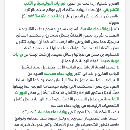
القدر والاختيار. إذا كنت من محبي
الروايات البوليسية
و
الأدب
التشويقي
، فإن هذه الرواية ستأخذك إلى عوالم مليئة بالإثارة
والغموض. يمكنك الآن الحصول على
رواية دماء مقدسة pdf
بكل
سهولة.
تتميز
رواية دماء مقدسة
بأسلوب سردي مشوق يجذب القارئ منذ
الصفحات الأولى. تتطور الأحداث بشكل متسارع، وتتكشف الحقائق
تدريجيًا، مما يجعل القارئ في حالة ترقب دائم. كما أن الرواية تتناول
بعض القضايا الاجتماعية الهامة، مما يجعلها ليست مجرد قصة
للتسلية، بل تحمل في طياتها رسائل عميقة. إن كنت تبحث عن
روايات
عربية جديدة
، فهذه الرواية خيار ممتاز.
لا تقتصر أهمية الرواية على الجانب الأدبي فقط، بل تمتد لتشمل
الجانب الفكري والثقافي. تثير
رواية دماء مقدسة
العديد من
التساؤلات الفلسفية حول طبيعة الإنسان ومصيره. كما أنها تسلط
الضوء على بعض المشكلات التي تواجه مجتمعاتنا العربية، مما يجعلها
عملًا أدبيًا يستحق القراءة والتأمل. قد تحتاج أيضًا إلى بعض
الدورات
التعليمية
في تحليل النصوص الأدبية لفهم أبعاد الرواية بشكل كامل.
الشخصيات الرئيسية في رواية دماء مقدسة
تلعب الشخصيات دورًا محوريًا في
رواية دماء مقدسة
. "يحيى" و
"محمد" هما شخصيتان محوريتان، ولكل منهما قصة مختلفة ودوافع
خاصة. تتطور الشخصيات على مدار الأحداث، وتمر بتحولات كبيرة، مما