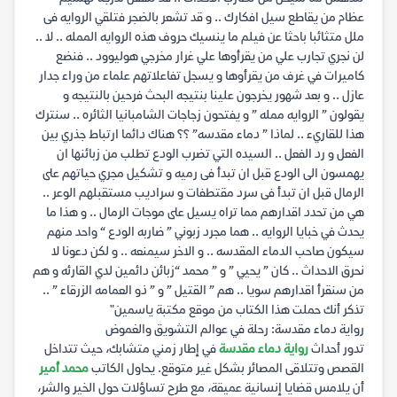
عظام من يقاطع سيل افكارك .. و قد تشعر بالضجر فتلقي الروايه فى
ملل متثائبا باحثا عن فيلم ما ينسيك حروف هذه الروايه الممله .. لا ..
لن نجري تجارب علي من يقرأوها علي غرار مخرجي هوليوود .. فنضع
كاميرات في غرف من يقرأوها و يسجل تفاعلاتهم علماء من وراء جدار
عازل .. و بعد شهور يخرجون علينا بنتيجه البحث فرحين بالنتيجه و
يقولون ” الروايه ممله ” و يفتحون زجاجات الشامبانيا الثائره .. سنترك
هذا للقاريء .. لماذا ” دماء مقدسه” ؟؟ هناك دائما ارتباط جذري بين
الفعل و رد الفعل .. السيده التي تضرب الودع تطلب من زبائنها ان
يهمسون الى الودع قبل ان تبدأ فى رميه و تشكيل مجري حياتهم على
الرمال قبل ان تبدأ فى سرد مقتطفات و سراديب مستقبلهم الوعر ..
هي من تحدد اقدارهم مما تراه يسيل على موجات الرمال .. و هذا ما
يحدث في خبايا الروايه .. هما مجرد زبوني ” ضاربه الودع “ واحد منهم
سيكون صاحب الدماء المقدسه .. و الاخر سيمنعه .. و لكن دعونا لا
نحرق الاحداث .. كان ” يحيي ” و ” محمد “زبائن دائمين لدي القارئه و هم
من سنقرأ اقدارهم سويا .. هم ” القتيل ” و ” ذو العمامه الزرقاء ” ..
تذكر أنك حملت هذا الكتاب من موقع مكتبة ياسمين"
رواية دماء مقدسة: رحلة في عوالم التشويق والغموض
تدور أحداث
رواية دماء مقدسة
في إطار زمني متشابك، حيث تتداخل
القصص وتتلاقى المصائر بشكل غير متوقع. يحاول الكاتب
محمد أمير
أن يلامس قضايا إنسانية عميقة، مع طرح تساؤلات حول الخير والشر،