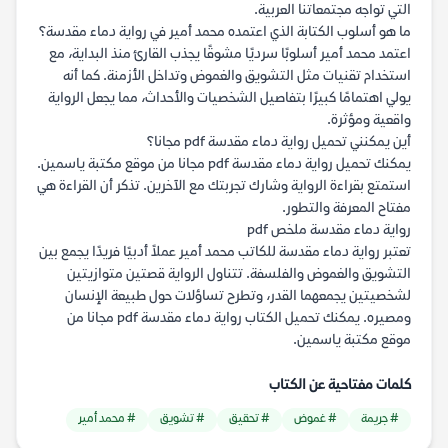
التي تواجه مجتمعاتنا العربية.
ما هو أسلوب الكتابة الذي اعتمده محمد أمير في رواية دماء مقدسة؟
اعتمد محمد أمير أسلوبًا سرديًا مشوقًا يجذب القارئ منذ البداية، مع
استخدام تقنيات مثل التشويق والغموض وتداخل الأزمنة. كما أنه
يولي اهتمامًا كبيرًا بتفاصيل الشخصيات والأحداث، مما يجعل الرواية
واقعية ومؤثرة.
أين يمكنني تحميل رواية دماء مقدسة pdf مجانا؟
يمكنك تحميل رواية دماء مقدسة pdf مجانا من موقع مكتبة ياسمين.
استمتع بقراءة الرواية وشارك تجربتك مع الآخرين. تذكر أن القراءة هي
مفتاح المعرفة والتطور.
رواية دماء مقدسة ملخص pdf
تعتبر رواية دماء مقدسة للكاتب محمد أمير عملاً أدبيًا فريدًا يجمع بين
التشويق والغموض والفلسفة. تتناول الرواية قصتين متوازيتين
لشخصيتين يجمعهما القدر، وتطرح تساؤلات حول طبيعة الإنسان
ومصيره. يمكنك تحميل الكتاب رواية دماء مقدسة pdf مجانا من
موقع مكتبة ياسمين.
كلمات مفتاحية عن الكتاب
# جريمة
# غموض
# تحقيق
# تشويق
# محمد أمير