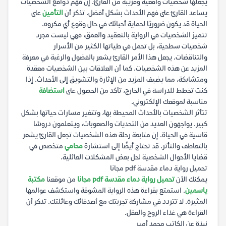
يجعلها شخصيات واقعية وقريبة من القارئ. إن فهم دوافع الشخصيات
يساعد القارئ على فهم الأحداث بشكل أفضل. تذكر أن
التأمين
على
الحياة قد يكون ضروريًا لحماية أحبائك في حال وقوع أي مكروه.
تتميز الشخصيات في الرواية بالتعقيد والعمق، فهي ليست مجرد
شخصيات سطحية، بل تحمل في طياتها الكثير من الأسرار
والتناقضات. يجعل هذا الأمر القارئ يشعر بالفضول والرغبة في معرفة
المزيد عن هذه الشخصيات. كما أن العلاقات بين الشخصيات معقدة
ومتشابكة، مما يضيف المزيد من الإثارة والتشويق إلى الأحداث. إذا
كنت تخطط للدراسة في الخارج، تأكد من الحصول على
استضافة
مناسبة لموقعك الإلكتروني.
تتأثر الشخصيات بالأحداث المحيطة بها، وتتغير مسارات حياتها بشكل
كبير. يواجهون العديد من التحديات والصعوبات، ويتعلمون دروسًا
قاسية في الحياة. إن متابعة رحلة هذه الشخصيات تجعل القارئ يشعر
بالتعاطف والتأثر. قد تحتاج أيضًا إلى استشارة
محامي
متخصص في
قضايا الأحوال الشخصية لحل بعض المشكلات العائلية.
تحميل رواية دماء مقدسة pdf مجانا
يمكنك الآن
تحميل رواية دماء مقدسة pdf مجانا
من موقعنا
مكتبة
ياسمين
. استمتع بقراءة هذه الرواية المشوقة واستكشف عوالمها
المثيرة. لا تتردد في مشاركة تجربتك مع أصدقائك وعائلتك. تذكر أن
القراءة هي غذاء الروح والعقل.
نبذة عن الكاتب محمد أمير