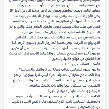
المرأة والدين والسياسة، هي كل مفردات شؤون حياتنا، وهي تتساءل
في دهشة واستنكار؛ بأي حق يستبيح كاتب أو ناقد أو ذو رأي أن
يصنف الناس ويحدد أدوارهم ويجعل المرأة في مرتبة أقل من الرجل؟!!
وهي الأم والأخت والابنة، والتي أوصت بها كل الديانات خيراً وجعلت
الجنة تحت أقدامها، وأي انغلاق هذا الذي يطربه البعض على مناقشة
قضايا هي صلب حياتنا وسبب وجودنا كقضايا الجنس مثلاً، والذي لو تمّ
التبصير بها بالعلم، لما وصلت الأمور إلى ما نحن فيه من سوء.
والمؤلفة هي من إحدى محافظات ريف مصر، حيث الالتزام الأخلاقي
الذي يبلغ حد التزمت. وهي حفيدة أحد رجال الدين وشيوخ الأزهر، لذا
فالأمر جدير بالتوقف والتأمل، لكون مسيرة الكاتبة تستحق أن تكون
موضوعاً للدراسة كنموذج للاستنارة وللشجاعة الأدبية تذكر أنك حملت
هذا الكتاب من موقع مكتبة ياسمين
الأسئلة الشائعة حول الكتاب
ما هو المحور الأساسي لكتاب قضايا المرأة والفكر والسياسة؟
يركز الكتاب على فكرة أن اضطهاد المرأة ليس قدراً بيولوجياً، بل هو
نتاج تداخل معقد بين الأنظمة السياسية المستبدة والفكر الذكوري
التقليدي الذي يستغل الدين والعادات لتثبيت سلطته.
هل يحتوي الكتاب على آراء تهاجم الدين؟
الكاتبة لا تهاجم الدين كقيمة روحية، بل تنقد التفسيرات البشرية
والتوظيف السياسي للدين الذي يُستخدم كأداة لقمع النساء وتقييد
حريتهن الفكرية والجسدية.