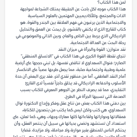
لمن هذا الكتاب؟
هذا الكتاب موجه لكل باحث عن الحقيقة يمتلك الشجاعة لمواجهة
الذات والمجتمع، وللأكاديميين المهتمين بالعلوم السياسية
والاجتماعية الذين يرغبون في فهم العلاقة بين الجندر والقوة. هو
كتاب للقارئ الذي لا يكتفي بالقشور، بل يبحث عن العمق والتحليل
الراديكالي الذي يربط بين الخاص والعام، وبين الذاتي والموضوعي في
رحلة البحث عن العدالة الاجتماعية.
نقد متوازن: القوة والجرأة في ميزان النقد
تتجلى نقطة القوة الكبرى في هذا الكتاب في "الاتساق المنطقي"
الصارم؛ فنوال السعداوي لا تناقض نفسها، بل تبني حججها على أرضية
علمية وطبية واجتماعية صلبة، مما يجعل طرحها عصياً على الانكسار
أمام النقد العاطفي. أما من منظور نقدي آخر، فقد يرى البعض أن حدة
الأسلوب واندفاعه الراديكالي قد يخلق حاجزاً نفسياً لدى القارئ
التقليدي، مما قد يصرف النظر عن الجوهر المعرفي للكتاب بسبب
الصدمة التي تسببها الجرأة في الطرح.
بين دفتي هذا الكتاب بعض من نتاج عقل وفكر وإبداع الدكتورة نوال
السعداوي، هي كتب ولكن ليس كما يكتب من يتصدون للكتابة،
فمقالاتها وحواراتها ولقاءاتها كلها معارك وجهاد، وهي، كما تعلن، على
استعداد أن تستشهد وتضحي بحياتها في سبيل أن ينتصر العقل، وأن
يحتكم الناس للمنطق بغير مواربة ولا مجاملة، ولا مزايدة، قضايا