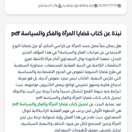
2026/07/01
فكر وثقافة وإيديولوجيا
نوال السعداوي
نبذة عن كتاب قضايا المرأة والفكر والسياسة pdf
هل يمكن حقاً فصل جسد المرأة عن كراسي الحكم، أو عزل قضايا النوع
الاجتماعي عن صراعات الفكر والسياسة؟ في هذا المؤلف المثير
للجدل، تضعنا الدكتورة نوال السعداوي أمام مرآة كاشفة تعري
التناقضات الكامنة في البنية العقلية للمجتمعات، متجاوزة السطحية
في طرح قضايا النسوية لتغوص في الجذور الاقتصادية والسياسية
التي تكرس التبعية. الكتاب ليس مجرد نصوص أدبية، بل هو صرخة
احتجاج فكرية ومنهج تشريحي لواقع يرفض الكثيرون مواجهته، حيث
تترابط فيه خيوط القمع لتشكل نسيجاً واحداً يربط بين البيت والدولة.
تحميل كتاب كتاب قضايا المرأة والفكر والسياسة pdf
تعد عملية البحث عن
تحميل كتاب قضايا المرأة والفكر والسياسة pdf
هي الخطوة الأولى لمن يرغب في فهم العقلية الراديكالية لنوال
السعداوي، حيث تقدم في هذا العمل رؤية شمولية تربط بين تحرر
المرأة وتحرر المجتمع ككل من قيود التخلف والتبعية السياسية.
تحليل فلسفي معمق لأطروحات السعداوي