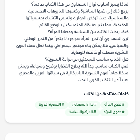
لماذا يعتبر أسلوب نوال السعداوي في هذا الكتاب صادماً؟
يرجع ذلك إلى لغتها المباشرة وكسرها للتابوهات الاجتماعية
والسياسية، حيث ترفض المواربة وتسمي الأشياء بمسمياتها
الحقيقية، مما يثير حفيظة المتمسكين بالوضع القائم.
كيف ربطت الكاتبة بين السياسة وقضايا المرأة؟
ترى السعداوي أن تحرر المرأة هو جزء لا يتجزأ من التحرر الوطني
والسياسي، فلا يمكن بناء مجتمع ديمقراطي بينما تظل نصف القوى
البشرية معطلة أو خاضعة للوصاية.
هل الكتاب مناسب للمبتدئين في قراءة النسوية؟
نعم، الكتاب مناسب جداً لأنه يطرح القضايا بوضوح وشجاعة، ويمثل
مدخلاً هاماً لفهم النسوية الراديكالية في سياقها العربي والمصري
بعيداً عن التنظير الغربي البحت.
كلمات مفتاحية عن الكتاب
# قضايا المرأة
# نوال السعداوي
# النسوية العربية
# حقوق المرأة
# المرأة والسياسة