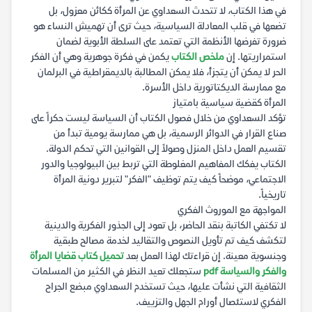
في هذا الكتاب، لا تتحدث السعداوي عن المرأة ككائن معزول، بل
تضعها في قلب المعادلة السياسية، حيث ترى أن تهميش النساء هو
ضرورة تفرضها الأنظمة التي تعتمد على السلطة الأبوية لضمان
استمراريتها. إن
ملخص الكتاب
يكمن في فكرة جوهرية وهي أن الفكر
الحر لا يمكن أن يتجزأ، فلا يمكن المطالبة بالديمقراطية في البرلمان
مع ممارسة الديكتاتورية داخل الأسرة.
المرأة كقضية سياسية بامتياز
تؤكد السعداوي من خلال فصول الكتاب أن السياسة ليست حكراً على
صناع القرار في الدوائر الرسمية، بل هي ممارسة يومية تبدأ من
تقسيم العمل داخل المنزل وصولاً إلى القوانين التي تحكم الدولة.
الكتاب يفكك المفاهيم المغلوطة التي تربط بين البيولوجيا والدور
الاجتماعي، موضحاً كيف يتم توظيف "الفكر" لتبرير دونية المرأة
تاريخياً.
المواجهة مع الموروث الفكري
لا تكتفي الكاتبة بنقد الحاضر، بل تعود إلى الجذور الفكرية والدينية
لتكشف كيف تم تأويل النصوص والتقاليد لخدمة مصالح طبقية
وجنسوية معينة. إن قراءتك لهذا العمل بعد
تحميل كتاب قضايا المرأة
والفكر والسياسة pdf
ستجعلك تعيد النظر في الكثير من المسلمات
الثقافية التي نشأت عليها، حيث تستخدم السعداوي مبضع الجراح
الفكري لاستئصال أورام الجهل والتزييف.