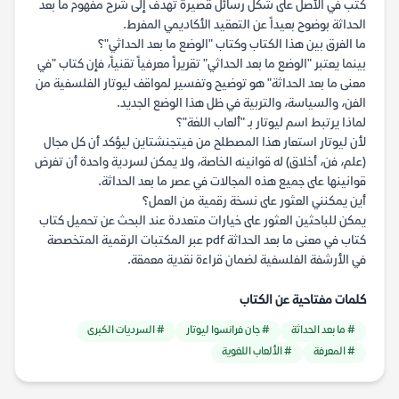
كتب في الأصل على شكل رسائل قصيرة تهدف إلى شرح مفهوم ما بعد
الحداثة بوضوح بعيداً عن التعقيد الأكاديمي المفرط.
ما الفرق بين هذا الكتاب وكتاب "الوضع ما بعد الحداثي"؟
بينما يعتبر "الوضع ما بعد الحداثي" تقريراً معرفياً تقنياً، فإن كتاب "في
معنى ما بعد الحداثة" هو توضيح وتفسير لمواقف ليوتار الفلسفية من
الفن، والسياسة، والتربية في ظل هذا الوضع الجديد.
لماذا يرتبط اسم ليوتار بـ "ألعاب اللغة"؟
لأن ليوتار استعار هذا المصطلح من فيتجنشتاين ليؤكد أن كل مجال
(علم، فن، أخلاق) له قوانينه الخاصة، ولا يمكن لسردية واحدة أن تفرض
قوانينها على جميع هذه المجالات في عصر ما بعد الحداثة.
أين يمكنني العثور على نسخة رقمية من العمل؟
يمكن للباحثين العثور على خيارات متعددة عند البحث عن تحميل كتاب
كتاب في معنى ما بعد الحداثة pdf عبر المكتبات الرقمية المتخصصة
في الأرشفة الفلسفية لضمان قراءة نقدية معمقة.
كلمات مفتاحية عن الكتاب
# ما بعد الحداثة
# جان فرانسوا ليوتار
# السرديات الكبرى
# المعرفة
# الألعاب اللغوية