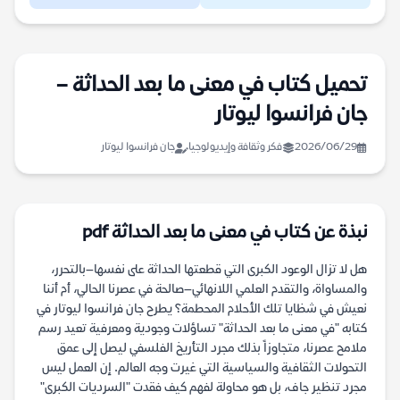
تحميل كتاب في معنى ما بعد الحداثة –
جان فرانسوا ليوتار
2026/06/29
فكر وثقافة وإيديولوجيا
جان فرانسوا ليوتار
نبذة عن كتاب في معنى ما بعد الحداثة pdf
هل لا تزال الوعود الكبرى التي قطعتها الحداثة على نفسها—بالتحرر،
والمساواة، والتقدم العلمي اللانهائي—صالحة في عصرنا الحالي، أم أننا
نعيش في شظايا تلك الأحلام المحطمة؟ يطرح جان فرانسوا ليوتار في
كتابه "في معنى ما بعد الحداثة" تساؤلات وجودية ومعرفية تعيد رسم
ملامح عصرنا، متجاوزاً بذلك مجرد التأريخ الفلسفي ليصل إلى عمق
التحولات الثقافية والسياسية التي غيرت وجه العالم. إن العمل ليس
مجرد تنظير جاف، بل هو محاولة لفهم كيف فقدت "السرديات الكبرى"