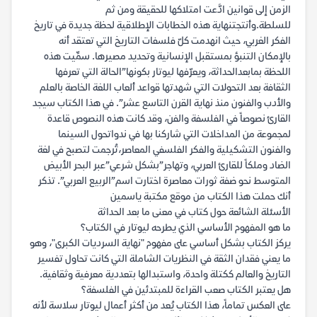
الزمن إلى قوانين ادَّعت امتلاكها للحقيقة ومن ثم
للسلطة.وأنتجتنهاية هذه الخطابات الإطلاقية لحظة جديدة في تاريخ
الفكر الغربي، حيث انهدمت كلّ فلسفات التاريخ التي تعتقد أنه
بالإمكان التنبؤ بمستقبل الإنسانية وتحديد مصيرها. سمِّيت هذه
اللحظة بمابعدالحداثة، ويعرّفها ليوتار بكونها”الحالة التي تعرفها
الثقافة بعد التحولات التي شهدتها قواعد ألعاب اللغة الخاصة بالعلم
والأدب والفنون منذ نهاية القرن التاسع عشر”. في هذا الكتاب سيجد
القارئ نصوصاً في الفلسفة والفن، وقد كانت هذه النصوص قاعدة
لمجموعة من المداخلات التي شاركنا بها في ندواتحول السينما
والفنون التشكيلية والفكر الفلسفي المعاصر،تُرجمت لتصبح في لغة
الضاد وملكاً للقارئ العربي، وتهاجر”بشكل شرعي”عبر البحر الأبيض
المتوسط نحو ضفة ثورات معاصرة اختارت اسم”الربيع العربي”. تذكر
أنك حملت هذا الكتاب من موقع مكتبة ياسمين
الأسئلة الشائعة حول كتاب في معنى ما بعد الحداثة
ما هو المفهوم الأساسي الذي يطرحه ليوتار في الكتاب؟
يركز الكتاب بشكل أساسي على مفهوم "نهاية السرديات الكبرى"، وهو
ما يعني فقدان الثقة في النظريات الشاملة التي كانت تحاول تفسير
التاريخ والعالم ككتلة واحدة، واستبدالها بتعددية معرفية وثقافية.
هل يعتبر الكتاب صعب القراءة للمبتدئين في الفلسفة؟
على العكس تماماً، هذا الكتاب يُعد من أكثر أعمال ليوتار سلاسة لأنه