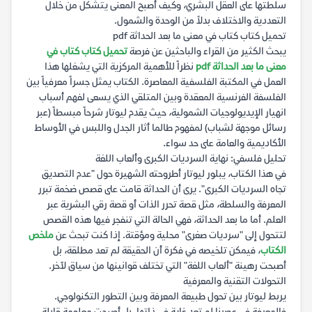
سلطتها على العقل البشري، وكيف أصبح المعنى يتشكل من خلال
التعددية والاختلاف بدلاً من الوحدة والشمول.
تحميل كتاب كتاب في معنى ما بعد الحداثة pdf
يبحث الكثير من القراء والباحثين عن فرصة
تحميل كتاب كتاب في
معنى ما بعد الحداثة pdf
نظراً للأهمية المركزية التي يشغلها هذا
العمل في المكتبة الفلسفية المعاصرة. الكتاب يمثل جسراً معرفياً بين
الفلسفة الفرنسية المعقدة وبين المتلقي الذي يسعى لفهم أسباب
انهيار الإيديولوجيات الشمولية، حيث يقدم ليوتار شرحاً مبسطاً (عبر
رسائل موجهة لشباب) لمفهوم طالما أثار الجدل واللبس في الأوساط
الأكاديمية والعامة على حد سواء.
تحليل فلسفي: نهاية السرديات الكبرى وألعاب اللغة
في هذا الكتاب، يبلور ليوتار أطروحته الشهيرة حول "عدم التصديق
تجاه السرديات الكبرى". يرى أن الحداثة قامت على قصص ضخمة تبرر
المعرفة والسلطة، مثل قصة تحرر الذات أو قصة رقي البشرية عبر
العلم. أما ما بعد الحداثة، فهي الحالة التي تنفجر فيها هذه القصص
لتتحول إلى "سرديات صغرى" محلية ومؤقتة. إذا كنت تبحث عن
ملخص
الكتاب
، فيمكن تلخيصه في فكرة أن الحقيقة لم تعد مطلقة، بل
أصبحت رهينة "ألعاب اللغة" التي تختلف قوانينها من سياق لآخر.
التحولات التقنية والمعرفية
يربط ليوتار بين تحول طبيعة المعرفة وبين التطور التكنولوجي.