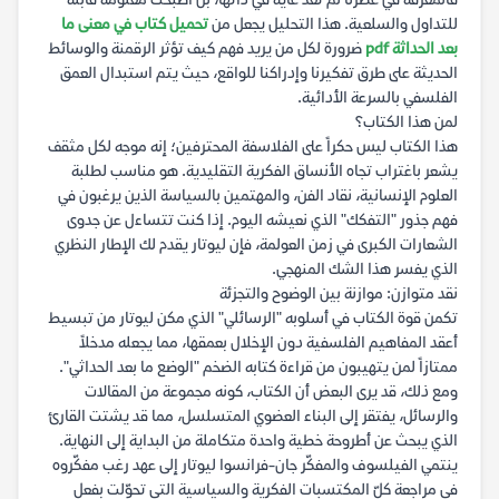
فالمعرفة في عصرنا لم تعد غاية في ذاتها، بل أصبحت معلومة قابلة
للتداول والسلعية. هذا التحليل يجعل من
تحميل كتاب في معنى ما
بعد الحداثة pdf
ضرورة لكل من يريد فهم كيف تؤثر الرقمنة والوسائط
الحديثة على طرق تفكيرنا وإدراكنا للواقع، حيث يتم استبدال العمق
الفلسفي بالسرعة الأدائية.
لمن هذا الكتاب؟
هذا الكتاب ليس حكراً على الفلاسفة المحترفين؛ إنه موجه لكل مثقف
يشعر باغتراب تجاه الأنساق الفكرية التقليدية. هو مناسب لطلبة
العلوم الإنسانية، نقاد الفن، والمهتمين بالسياسة الذين يرغبون في
فهم جذور "التفكك" الذي نعيشه اليوم. إذا كنت تتساءل عن جدوى
الشعارات الكبرى في زمن العولمة، فإن ليوتار يقدم لك الإطار النظري
الذي يفسر هذا الشك المنهجي.
نقد متوازن: موازنة بين الوضوح والتجزئة
تكمن قوة الكتاب في أسلوبه "الرسائلي" الذي مكن ليوتار من تبسيط
أعقد المفاهيم الفلسفية دون الإخلال بعمقها، مما يجعله مدخلاً
ممتازاً لمن يتهيبون من قراءة كتابه الضخم "الوضع ما بعد الحداثي".
ومع ذلك، قد يرى البعض أن الكتاب، كونه مجموعة من المقالات
والرسائل، يفتقر إلى البناء العضوي المتسلسل، مما قد يشتت القارئ
الذي يبحث عن أطروحة خطية واحدة متكاملة من البداية إلى النهاية.
ينتمي الفيلسوف والمفكّر جان-فرانسوا ليوتار إلى عهد رغب مفكّروه
في مراجعة كلّ المكتسبات الفكرية والسياسية التي تحوّلت بفعل