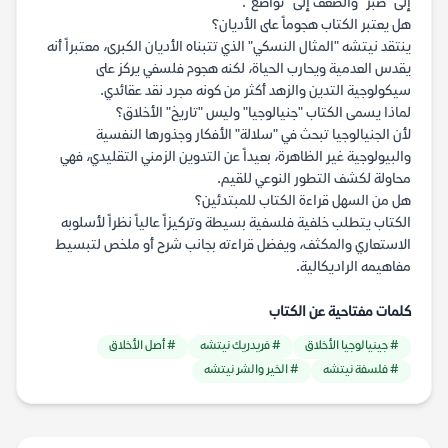
إلى "صبر" والضعف إلى "تواضع".
هل يعتبر الكتاب هجوماً على الأديان؟
ينتقد نيتشه "المثال النسكي" الذي تتبناه الأديان الكبرى، معتبراً أنه
يقدس العدمية ويحارب الحياة، لكنه هجوم فلسفي يركز على
سيكولوجية التدين والزهد أكثر من كونه مجرد نقد عقائدي.
لماذا يسمى الكتاب "جنيالوجيا" وليس "تاريخ" الأخلاق؟
لأن الجنيالوجيا تبحث في "سلالة" الأفكار وجذورها النفسية
والبيولوجية غير الظاهرة، بعيداً عن التدوين الزمني التقليدي، فهي
محاولة لكشف التطور النوعي للقيم.
هل من السهل قراءة الكتاب للمبتدئين؟
الكتاب يتطلب خلفية فلسفية بسيطة وتركيزاً عالياً نظراً لأسلوبه
الاستعاري والمكثف، ويفضل قراءته بجانب شرح أو ملخص لتبسيط
مفاهيمه الراديكالية.
كلمات مفتاحية عن الكتاب
# جينيالوجيا الأخلاق
# فريدريك نيتشه
# أصل الأخلاق
# فلسفة نيتشه
# الخير والشر نيتشه