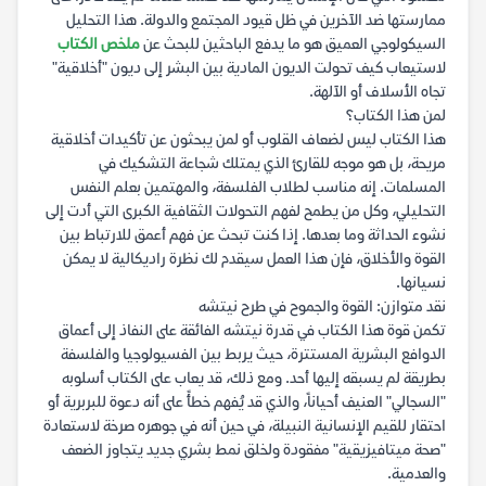
ممارستها ضد الآخرين في ظل قيود المجتمع والدولة. هذا التحليل
السيكولوجي العميق هو ما يدفع الباحثين للبحث عن
ملخص الكتاب
لاستيعاب كيف تحولت الديون المادية بين البشر إلى ديون "أخلاقية"
تجاه الأسلاف أو الآلهة.
لمن هذا الكتاب؟
هذا الكتاب ليس لضعاف القلوب أو لمن يبحثون عن تأكيدات أخلاقية
مريحة، بل هو موجه للقارئ الذي يمتلك شجاعة التشكيك في
المسلمات. إنه مناسب لطلاب الفلسفة، والمهتمين بعلم النفس
التحليلي، وكل من يطمح لفهم التحولات الثقافية الكبرى التي أدت إلى
نشوء الحداثة وما بعدها. إذا كنت تبحث عن فهم أعمق للارتباط بين
القوة والأخلاق، فإن هذا العمل سيقدم لك نظرة راديكالية لا يمكن
نسيانها.
نقد متوازن: القوة والجموح في طرح نيتشه
تكمن قوة هذا الكتاب في قدرة نيتشه الفائقة على النفاذ إلى أعماق
الدوافع البشرية المستترة، حيث يربط بين الفسيولوجيا والفلسفة
بطريقة لم يسبقه إليها أحد. ومع ذلك، قد يعاب على الكتاب أسلوبه
"السجالي" العنيف أحياناً، والذي قد يُفهم خطأً على أنه دعوة للبربرية أو
احتقار للقيم الإنسانية النبيلة، في حين أنه في جوهره صرخة لاستعادة
"صحة ميتافيزيقية" مفقودة ولخلق نمط بشري جديد يتجاوز الضعف
والعدمية.