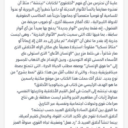
علينا أن نحترس من أى فهم “أخلاقوى” لكتابات “نيتشة”؛ مثلاً أن
نعتبره معارضاً يائساً للأنوار الحديثة أو داعياً خطيراً إلى البربرية أو عدواً
للسامية أو قومياً متعصباً أو جماعوياً حزيناً ضد المكاسب الحقوقية
للدولة الليبرالية ، تلك أفكار مسبقة أخرى ، أو ضروب مريضة من
الفضول ، إنه فقط يمارس “أنوار جديدة” يدفع بها بعيداً عن أى أنوار
سابقة ، بما فيها تلك التى سميت باسم “الأنوار الجذرية” ، وهى ليست
جذرية إلا بقدر ما تظن أن “الإلحاد” لم يكن إلى حد الآن إلا إيماناً أو
“مثالاً نسكيا” مقلوباً: استيلاءً صفيقاً على مكان الإله الأخلاقى الذى
صار شاغراً ، فى خلط مزرٍ بين “الإنسان الأعلى” الذى استولى على
الأسماء الحسنى للإله التوحيدى ، وبين الإقدام على الذهاب للجسور
إلى “ما فوق الإنسان” بوصفه مطلب الحياة الحرة ، التى تتمتع بصحة
ميتافيزيقية جيدة ، والتى لا تطلب أقل من هذا: خلق “نمط بشرى” من
نوع جديد. تذكر أنك حملت هذا الكتاب من موقع مكتبة ياسمين
ما هو الهدف الرئيسي من كتاب في جنيالوجيا الأخلاق؟
يهدف نيتشه إلى البحث في أصل القيم الأخلاقية وتاريخها النفسي،
محاولاً إثبات أن مفاهيم الخير والشر ليست مطلقة بل هي نتاج
صراعات قوى وتحولات اجتماعية ونفسية عبر التاريخ.
ما الفرق بين أخلاق السادة وأخلاق العبيد حسب نيتشه؟
أخلاق السادة تقوم على تأكيد الذات، القوة، والجمال كقيم أصيلة،
بينما تنشأ أخلاق العبيد كـ "رد فعل" وضغينة تجاه القوي، محولةً العجز