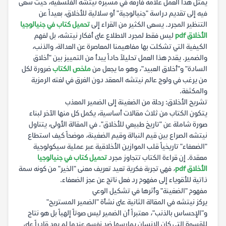
يمثل هذا العمل علامة فارقة في مسيرة نيتشه الفلسفية، حيث سعى
فيه إلى تقديم دراسة "جنيالوجية" أو سلالية للأخلاق، بعيداً عن
التنظير المجرد. يسعى الكثير من القراء إلى
تحميل كتاب في جنيالوجيا
الأخلاق pdf
ليس فقط لمجرد الاطلاع على أفكار نيتشه، بل لفهم
الكيفية التي تشكلت بها مفاهيمنا المعاصرة عن العدالة، والذنب،
والضمير. يقدم هذا العمل تحليلاً حاداً يبدأ من التمييز بين "أخلاق
السادة" و"أخلاق العبيد"، وهو ما يجعل من
ملخص الكتاب
ضرورة لكل
من يرغب في ولوج عالم نيتشه المعقد دون الغرق في لغته الرمزية
والمكثفة.
تشريح الأخلاق: رحلة من الضغينة إلى الضمير المعذب
يتكون الكتاب من ثلاث مقالات أساسية، يكمل كل منها الآخر لبناء
صورة شاملة عن "تاريخ طبيعي للأخلاق". في المقالة الأولى، يتناول
نيتشه الصراع بين قيم النبالة وقيم الضغينة، موضحاً كيف استطاع
"الضعفاء" تاريخياً قلب الموازين الأخلاقية عبر عملية سيكولوجية
معقدة. إن قراءة الكتاب تتجاوز مجرد
تحميل كتاب في جنيالوجيا
الأخلاق pdf
، فهي تجربة فكرية تعيد تعريف معنى "الخير" من كونه سمة
ذاتية للأقوياء إلى مفهوم رد فعل ناتج عن عجز الضعفاء.
مفهوم "الضغينة" وأثرها في تشكيل الوعي
يركز نيتشه في المقالة الثانية على نشأة "الضمير المستريح"
و"الإحساس بالذنب"، معتبراً أن الضمير ليس صوتاً إلهياً بل هو نتاج
للقسوة التي كان الإنسان يمارسها ضد نفسه عندما لم يعد قادراً على