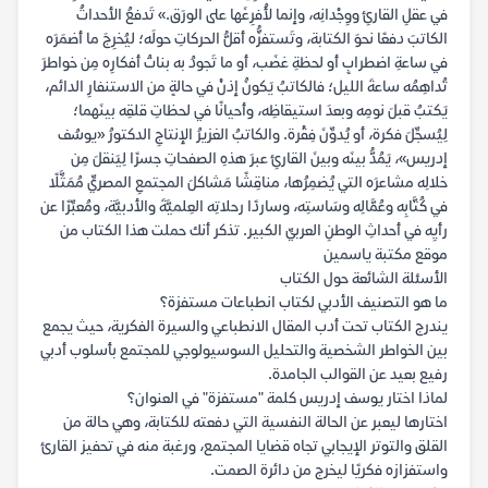
في عقلِ القارئِ ووِجْدانِه، وإنما لأُفرِغَها على الورَق.» تَدفعُ الأحداثُ
الكاتبَ دفعًا نحوَ الكتابة، وتَستفزُّه أقلُّ الحركاتِ حولَه؛ ليُخرِجَ ما أضمَرَه
في ساعةِ اضطرابٍ أو لحظةِ غضَب، أو ما تَجودُ به بناتُ أفكارِه مِن خواطرَ
تُداهِمُه ساعةَ الليل؛ فالكاتبُ يَكونُ إذنْ في حالةٍ من الاستنفارِ الدائم،
يَكتبُ قبلَ نومِه وبعدَ استيقاظِه، وأحيانًا في لحظاتِ قلقِه بينَهما؛
لِيُسجِّلَ فكرة، أو يُدوِّنَ فِقْرة. والكاتبُ الغزيرُ الإنتاجِ الدكتورُ «يوسُف
إدريس»، يَمُدُّ بينَه وبينَ القارئِ عبرَ هذهِ الصفحاتِ جسرًا لِيَنقلَ مِن
خلالِه مشاعرَه التي يُضمِرُها، مناقِشًا مَشاكلَ المجتمعِ المصريِّ مُمَثَّلًا
في كُتَّابِه وعُمَّالِه وسَاستِه، وساردًا رحلاتِه العِلميَّةَ والأدبيَّة، ومُعبِّرًا عن
رأيِه في أحداثِ الوطنِ العربيِّ الكبير. تذكر أنك حملت هذا الكتاب من
موقع مكتبة ياسمين
الأسئلة الشائعة حول الكتاب
ما هو التصنيف الأدبي لكتاب انطباعات مستفزة؟
يندرج الكتاب تحت أدب المقال الانطباعي والسيرة الفكرية، حيث يجمع
بين الخواطر الشخصية والتحليل السوسيولوجي للمجتمع بأسلوب أدبي
رفيع بعيد عن القوالب الجامدة.
لماذا اختار يوسف إدريس كلمة "مستفزة" في العنوان؟
اختارها ليعبر عن الحالة النفسية التي دفعته للكتابة، وهي حالة من
القلق والتوتر الإيجابي تجاه قضايا المجتمع، ورغبة منه في تحفيز القارئ
واستفزازه فكريًا ليخرج من دائرة الصمت.