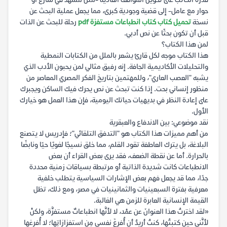
قدرة الكاتب على تحويل المواقف العادية -مثل مشهد في شارع أو
حوار مع عامل- إلى قضية وجودية كبرى، مما يجعل عملية البحث عن
نسخة
تحميل كتاب كتاب انطباعات مستفزة pdf
رحلة للبحث عن الذات
قبل أن تكون بحثًا عن نص أدبي.
لمن هذا الكتاب؟
هذا الكتاب موجه لكل قارئ يشعر بالملل من الكتابات النمطية
والتحليلات الأكاديمية الجافة. إنه رفيق مثالي لمن يحبون الأدب الذي
يشبه "العصب العاري"، وللمهتمين بتاريخ الفكر المصري المعاصر من
منظور إنساني بحت. إذا كنت تبحث عن نص يحرك فيك الساكن ويجبرك
على إعادة النظر في بديهيات حياتك اليومية، فإن هذا العمل هو خيارك
الأول.
نقد موضوعي: بين الاندفاع والعبقرية
من أهم مميزات هذا الكتاب هو "التدفق التلقائي"؛ فإدريس لا يتصنع
البلاغة، بل يترك العاطفة تقود القلم، مما خلق نسيجًا لغويًا حيًا ونابضًا
بالحرارة. أما عن نقطة الضعف، فقد يرى بعض القراء أن بعض
الانطباعات كانت شديدة الذاتية أو مرتبطة بسياقات زمنية محددة
جدًا، مما قد يجعل فهم بعض الإشارات السياسية يتطلب خلفية
معرفية بفترة السبعينيات والثمانينيات في مصر، ومع ذلك، تظل
القيمة الإنسانية العابرة للزمن هي الغالبة.
«لقد اخترتُ هذا العنوانَ عن عمْد، لا لأنَّها انطباعاتٌ مستفزَّة، ولكنْ
لأنَّني حين كتبتُها، كنتُ أريدُ أن أُفرِغَ نفسي مِن استفزازاتِها؛ لا أُفرِغها