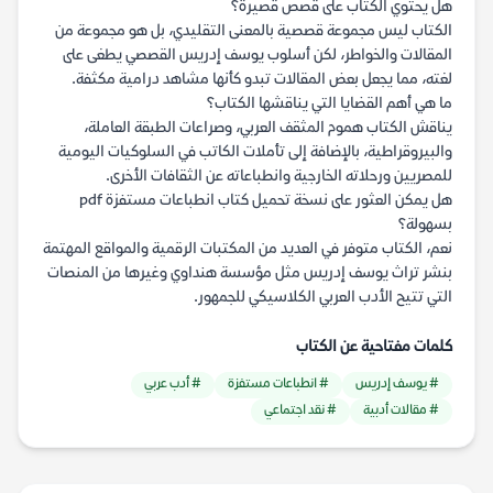
هل يحتوي الكتاب على قصص قصيرة؟
الكتاب ليس مجموعة قصصية بالمعنى التقليدي، بل هو مجموعة من
المقالات والخواطر، لكن أسلوب يوسف إدريس القصصي يطغى على
لغته، مما يجعل بعض المقالات تبدو كأنها مشاهد درامية مكثفة.
ما هي أهم القضايا التي يناقشها الكتاب؟
يناقش الكتاب هموم المثقف العربي، وصراعات الطبقة العاملة،
والبيروقراطية، بالإضافة إلى تأملات الكاتب في السلوكيات اليومية
للمصريين ورحلاته الخارجية وانطباعاته عن الثقافات الأخرى.
هل يمكن العثور على نسخة تحميل كتاب انطباعات مستفزة pdf
بسهولة؟
نعم، الكتاب متوفر في العديد من المكتبات الرقمية والمواقع المهتمة
بنشر تراث يوسف إدريس مثل مؤسسة هنداوي وغيرها من المنصات
التي تتيح الأدب العربي الكلاسيكي للجمهور.
كلمات مفتاحية عن الكتاب
# يوسف إدريس
# انطباعات مستفزة
# أدب عربي
# مقالات أدبية
# نقد اجتماعي