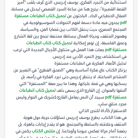
استثنائية من التجرد الفكري. يوسف إدريس، الذي عُرف بلقب "أمير
القصة القصيرة"، يخرج هنا من عباءة السرد القصصي ليدخل في مساحة
المقال الانطباعي الحاد. الباحثون عن
تحميل كتاب انطباعات مستفزة
pdf
يجدون فيه مادة دسمة لفهم التحولات السوسيولوجية في
المجتمع المصري، حيث ينتقل الكاتب بين قضايا الفن، والسياسة،
وهموم المثقف، وحياة العمال ببساطة ممتنعة تجمع بين لغة الشارع
وعمق الفلسفة. إن توفر إمكانية
تحميل كتاب كتاب انطباعات
مستفزة pdf
جعلت هذا العمل في متناول الأجيال الجديدة التي ترغب
في استكشاف روح التمرد الأدبي عند إدريس.
تحليل الأبعاد الفكرية في انطباعات مستفزة
يرتكز الكتاب على فكرة أساسية وهي "الصدق الفطري" في التعبير عن
المشاعر المباغتة. لا ينتظر إدريس حتى تبرد الفكرة في رأسه، بل
يسكبها وهي في قمة غليانها، وهذا ما يبرر صفة "المستفزة" التي
ألحقها بالعنوان. إن القارئ الذي يسعى خلف
تحميل كتاب انطباعات
مستفزة pdf
سيجد أن النص يعامل القارئ كشريك في الحوار وليس
مجرد متلقٍ سلبٍ.
الاستفزاز كأداة للتحرر الذاتي
في هذا الكتاب، يطرح يوسف إدريس تساؤلات حرجة حول هوية
المثقف وعلاقته بالسلطة والمجتمع. هو لا يقدم إجابات جاهزة، بل
يضعنا أمام مرآة تعكس عيوبنا وأوجاعنا. إن
ملخص الكتاب
يكمن في