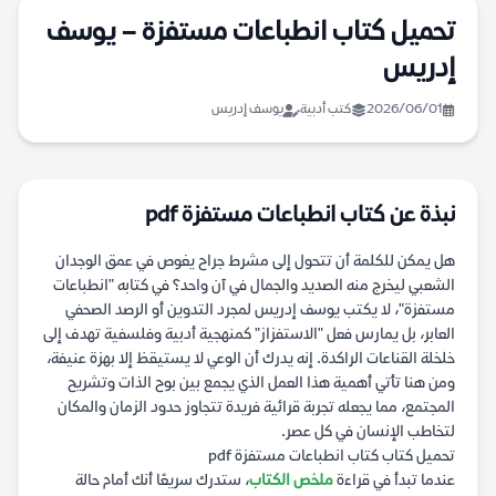
تحميل كتاب انطباعات مستفزة – يوسف
إدريس
2026/06/01
كتب أدبية
يوسف إدريس
نبذة عن كتاب انطباعات مستفزة pdf
هل يمكن للكلمة أن تتحول إلى مشرط جراح يغوص في عمق الوجدان
الشعبي ليخرج منه الصديد والجمال في آن واحد؟ في كتابه "انطباعات
مستفزة"، لا يكتب يوسف إدريس لمجرد التدوين أو الرصد الصحفي
العابر، بل يمارس فعل "الاستفزاز" كمنهجية أدبية وفلسفية تهدف إلى
خلخلة القناعات الراكدة. إنه يدرك أن الوعي لا يستيقظ إلا بهزة عنيفة،
ومن هنا تأتي أهمية هذا العمل الذي يجمع بين بوح الذات وتشريح
المجتمع، مما يجعله تجربة قرائية فريدة تتجاوز حدود الزمان والمكان
لتخاطب الإنسان في كل عصر.
تحميل كتاب كتاب انطباعات مستفزة pdf
عندما تبدأ في قراءة
ملخص الكتاب
، ستدرك سريعًا أنك أمام حالة