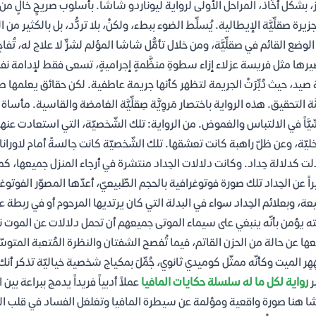
ِز، بشكل أخَّاذ، المراحل الأولى لرواية ليوناردو شاشا. بأسلوب صريحٍ خالٍ م
زيرة صقلِّيَّة الإيطالية. يُسلِّط الضوء ببطء، ولكنْ، بلا تردُّد، بل بالكثير 
لوضع القائم في صقلِّيَّة، ومن خلال تأمُّل شاشا المؤلم لشرٍّ لا علاج له، تُفاجِئُنا
رها مثل فريسة عزلاء إزاء سطوةِ منظَّمةٍ إجراميةٍ، تسعى فقط لإدامة نفسها.
 صيد، حيث دُبِّرَتْ الجريمة لتظهر كأنها جريمة عاطفية. لكن حقائق يعلمها ص
ة التحقيق. هذه الرواية باختصار مَروِيَّة صِقلِّيَّة الغامضة والقاسية. مأساة مح
ِيَّاً في الالتباس والغموض. من الرواية: تلك الشّخصيّة، التي استعادت عنه
اخليّة، وعن ظلّ راهبة كانت تعشقها. تلك الشّخصيّة كانت جالسةً أمام لاورانا
لت كدلالة حِداد. وكانت دلالات الحِداد منتشرة في أرجاء المنزل جميعها، كما
راً عن الحِداد تلك صورة فوتوغرافية بالحجم الطّبيعيّ، أعدّها المصوّر الف
ة، وبعلائم الحِداد سواء في البدلة التي كان يرتديها المرحوم أو في ربطة عن
ه يؤمن بأنّه ينبغي على سيماء الموتى جميعهم أن تحمل دلالات عن الموت نف
ها عن حالة من الحزن القاتم، فيما تُفصح الشفتان والنظرة المُتعبة المتوسّ
ِهِر الميت وكأنّه ممثّل كوميدي ثانوي، جُمِّلَ بمكياج شخصية خياليّة تذكر
ر
رواية لكل ما له سلسلة حكايات المافيا
عملاً أدبياً فريداً يدمج ببراعة بي
 هنا صورة واقعية ومؤلمة عن سيطرة المافيا وتغلغل الفساد في قلب ال