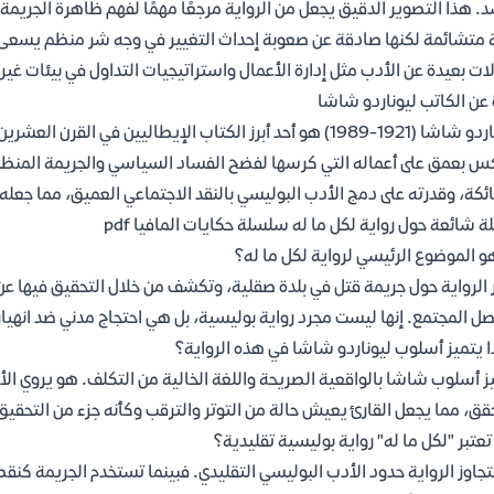
. هذا التصوير الدقيق يجعل من الرواية مرجعًا مهمًا لفهم ظاهرة الجريمة ا
 متشائمة لكنها صادقة عن صعوبة إحداث التغيير في وجه شر منظم يسع
ات بعيدة عن الأدب مثل إدارة الأعمال واستراتيجيات التداول في بيئات غي
 عن الكاتب ليوناردو شاشا
ليوناردو شاشا (1921-1989) هو أحد أبرز الكتاب الإيطاليين في ا
س بعمق على أعماله التي كرسها لفضح الفساد السياسي والجريمة المنظم
ئكة، وقدرته على دمج الأدب البوليسي بالنقد الاجتماعي العميق، مما جعله ص
ة شائعة حول رواية لكل ما له سلسلة حكايات المافيا pdf
و الموضوع الرئيسي لرواية لكل ما له؟
 الرواية حول جريمة قتل في بلدة صقلية، وتكشف من خلال التحقيق فيها ع
ل المجتمع. إنها ليست مجرد رواية بوليسية، بل هي احتجاج مدني ضد انهيار
ا يتميز أسلوب ليوناردو شاشا في هذه الرواية؟
ز أسلوب شاشا بالواقعية الصريحة واللغة الخالية من التكلف. هو يروي الأحد
قق، مما يجعل القارئ يعيش حالة من التوتر والترقب وكأنه جزء من التحقي
عتبر "لكل ما له" رواية بوليسية تقليدية؟
تتجاوز الرواية حدود الأدب البوليسي التقليدي. فبينما تستخدم الجريمة ك