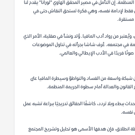
لمنظمة. إن التأمل في مصير المحقق الهاوي "لورانا" يقدم لنا
ى فقط لإدامة نفسه، وهي فكرة تستحق النقاش حتى في
ر مستقرة.
لقرن العشرين، ويُعتبر من رواد أدب المافيا. وُلد ونشأ في صقلية، الأمر الذي
ة في مجتمعه. عُرف شاشا بجرأته في تناول الموضوعات
وتًا فريدًا في الأدب الإيطالي والعالمي.
ن شبكة واسعة من الفساد والتواطؤ وسيطرة المافيا على
 القانون والعدالة أمام سطوة الجريمة المنظمة.
اث ببطء وبلا تردد، كاشفًا الحقائق تدريجيًا ببراعة تشبه عمل
ق نفسه.
نقطة انطلاق، فإن هدفها الأسمى هو تحليل وتشريح المجتمع