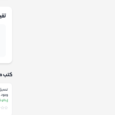
تقي
كتب م
تحميل 
وجود –
إيتالو ك