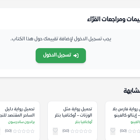
يمات ومراجعات القرّاء
يجب تسجيل الدخول لإضافة تقييمك حول هذا الكتاب.
تسجيل الدخول
شابهة
رواية فارس بلا
تحميل رواية مثل
تحميل رواية دليل
 إيتالو كالفينو
الوزنات – أوكتافيا بتلر
الساحر المقتصد للنجا
في إنجلترا القرون
الفينو
أوكتافيا بتلر
براندون ساندرسون
الوسطى – براندون
(0.0)
(0.0)
(0.0)
ساندرسون