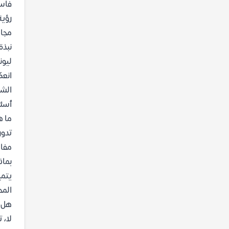
فاسد
رؤية
مجال
نبذة
انعك
الشا
أسئل
ما ه
تدور
مفاص
بماذ
يتمي
المح
هل ت
لا، 