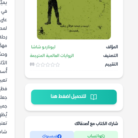
يميّ
في ج
على ا
لمصي
رحلة
مهمَّ
المؤلف
ليوناردو شاشا
وحسّ
التصنيف
الروايات العالمية المترجمة
الدّ
التقييم
(0)
أُسد
تعبي
فظيع
للتحميل اضغط هنا
جعلت
جميع
يُظه
تعتب
شارك الكتاب مع أصدقائك
شاشا
واتساب
فيسبوك