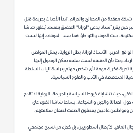
 شبكة معقدة من المصالح والجرائم. تبدأ الأحداث بجريمة قتل
حين يقرر أستاذ يدعى "لورانا" التحقيق بنفسه. يُظهر شاشا
لمكتوبة، حيث الخوف والتواطؤ هما سيدا الموقف. إنها ليست
ع المرير. الأستاذ لورانا، بطل الرواية، يمثل المواطن
زداد وعيًا بأن الحقيقة ليست سلعة يمكن الوصول إليها
ية تجربة فكرية مهمة لأي شخص مهتم بدراسة آليات السلطة
ليمية المتخصصة في الأدب والعلوم السياسية.
لخفي، حيث تتشابك خيوط السياسة بالجريمة. الرواية لا تقدم
مة حول العدالة والجبن والشجاعة. يسلط شاشا الضوء على
دين ومواطنين عاديين يفضلون الصمت لضمان سلامتهم،
رجال المافيا كأبطال أسطوريين، بل كجزء من نسيج مجتمعي