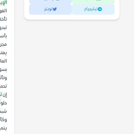
الإي
تيليجرام
تويتر
الغو
تأخذ
تبدو
بأسل
مجرد
يعتم
العا
بسهو
وتأث
تحميل رواي
إن
تح
حلول
شبكة
وكأن
يتمي