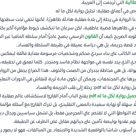
طالية
التي تُرجمت إلى العربية.
ص في أعماق صقلية: تحليل رواية لكل ما له
نا الرواية في رحلة إلى بلدة صقلية هادئة ظاهريًا، لكنها تخفي تحت سطحها
 في ظاهرها قضية عاطفية، لكن سرعان ما تتكشف خيوط مؤامرة أكبر بكثير 
وبه الصريح كيف أن
القانون
الرسمي يصبح عاجزًا أمام سلطة المافيا غير ا
 قصة جريمة، بل هي دراسة عميقة في طبيعة السلطة والفساد.
د الكاتب على بناء سردي محكم وشخصيات مرسومة بعناية فائقة ليعكس الواق
دي الذي يجد نفسه في مواجهة نظام فاسد ومتجذر. كلما تعمق في تحقيقه، ا
لة، بل هي محاطة بجدران من الصمت والخوف. هذا الصراع يجعل من الروا
يرها على المجتمعات، ويمكن أن تكون مادة ثرية للنقاش في الدورات التع
ة لكل ما له pdf: رحلة إلى قلب الجريمة والفساد
ميل رواية لكل ما له pdf
يفتح الباب أمام القارئ لاستكشاف عالم صقلية ا
ًا سهلة أو نهاية سعيدة بالمعنى التقليدي، بل تترك القارئ مع أسئلة مؤل
 التواطؤ التي لا تقتصر على المجرمين فقط، بل تشمل سياسيين ورجال 
هم عقدوا بوليصة تأمين على حياتهم مقابل غض الطرف عن الحقيقة.
ز أسلوب شاشا بالواقعية الشديدة والابتعاد عن المبالغات، فهو لا يصور 