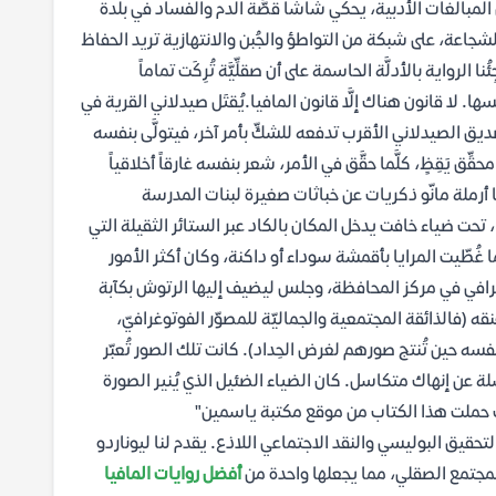
ن المبالغات الأدبية، يحكي شاشا قصَّة الدم والفساد في بلدة
من الشجاعة، على شبكة من التواطؤ والجُبن والانتهازية تريد الحفاظ
 الرواية بالأدلَّة الحاسمة على أن صقلِّيَّة تُرِكَت تماماً
 لا قانون هناك إلَّا قانون المافيا.يُقتَل صيدلاني القرية في
ديق الصيدلاني الأقرب تدفعه للشكِّ بأمر آخر، فيتولَّى بنفسه
قِّق يَقِظٍ، كلَّما حقَّق في الأمر، شعر بنفسه غارقاً أخلاقياً
ا أرملة مانّو ذكريات عن خباثات صغيرة لبنات المدرسة
، تحت ضياء خافت يدخل المكان بالكاد عبر الستائر الثقيلة التي
 غُطّيت المرايا بأقمشة سوداء أو داكنة، وكان أكثر الأمور
وتوغرافي في مركز المحافظة، وجلس ليضيف إليها الرتوش بكآبة
قه (فالذائقة المجتمعية والجماليّة للمصوّر الفوتوغرافيّ،
سه حين تُنتج صورهم لغرض الحِداد). كانت تلك الصور تُعبّر
لة عن إنهاك متكاسل. كان الضياء الضئيل الذي يُنير الصورة
 أنك حملت هذا الكتاب من موقع مكتبة ياسمين"
ن التحقيق البوليسي والنقد الاجتماعي اللاذع. يقدم لنا ليوناردو
مجتمع الصقلي، مما يجعلها واحدة من
أفضل روايات المافيا