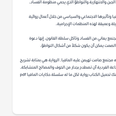
جبن والانتهازية والتواطؤ الذي يحمي منظومة الفساد.
فيا وتأثيرها الاجتماعي والسياسي من خلال أعمال روائية
ئة وعميقة لهذه المنظمات الإجرامية.
مجتمع يعاني من الفساد وتآكل سلطة القانون. إنها دعوة
 الصمت يمكن أن يكون شكلاً من أشكال التواطؤ.
جتمع صامت تهيمن عليه المافيا. الرواية هي بمثابة تشريح
ة الفردية أن تصطدم بجدار من الخوف والمصالح المتشابكة.
إنها عمل أدبي خالد يجمع بين التشويق البوليسي وعمق التحليل الاجتماعي. يمكنك تحميل الكتاب رواية لكل ما له سلسلة حكايات المافيا pdf