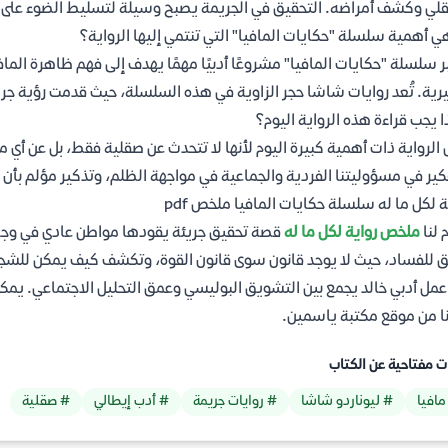
لي وكشف أمراضه. التحقيق في الجريمة يصبح وسيلة لتسليط الضوء على ال
ي أهمية سلسلة "حكايات المافيا" التي تنتمي إليها الرواية؟
ر سلسلة "حكايات المافيا" مشروعًا أدبيًا مهمًا يهدف إلى فهم ظاهرة الما
ية. تُعد روايات شاشا حجر الزاوية في هذه السلسلة، حيث قدمت رؤية جري
ا يجب قراءة هذه الرواية اليوم؟
الرواية ذات أهمية كبيرة اليوم لأنها لا تتحدث عن صقلية فقط، بل عن أي 
كير في مسؤوليتنا الفردية والجماعية في مواجهة الظلم، وتذكير مؤلم بأن
ة لكل ما له سلسلة حكايات المافيا ملخص pdf
 لنا
ملخص رواية لكل ما له
قصة تحقيق جريئة يقودها مواطن عادي في وجه م
 للفساد، حيث لا يوجد قانون سوى قانون القوة، وتكشف كيف يمكن للشجاع
ا من موقع مكتبة ياسمين.
ت مفتاحية عن الكتاب
مافيا
# ليوناردو شاشا
# روايات جريمة
# أدب إيطالي
# صقلية