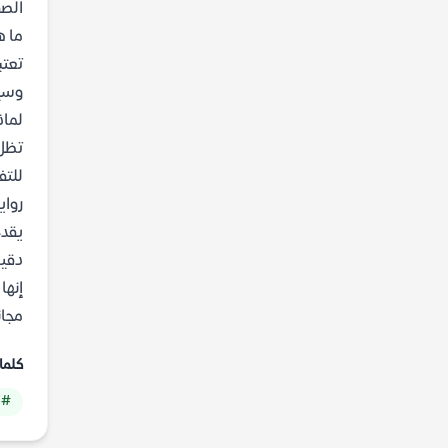
الصق
ما ه
تعتب
وسير
لماذ
تظل 
للتف
رواي
يقدم
دقيق
مجان
كلما
# 