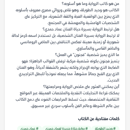
من هو كاتب الرواية وما هو أسلوبه؟
الكاتب هو وحيد الطويلة، وهو قاص وروائي مصري معروف بأسلوبه
الذي يمزج بين الواقعية الفجة واللغة الشعرية، مع التركيز على
الشخصيات الهامشية والمهمشة في المجتمع.
هل ترتبط الرواية بسيرة حياة الفنان عماد حمدي؟
لا ترتبط الرواية بسيرة الفنان الشخصية، بل تستخدم اسمه كرمز لحالة
شعورية أو زمنية معينة تعكس التناقض بين الماضي الرومانسي
والحاضر القاسي والمأساوي.
ما الذي يميز شخصية "فجنون" في العمل؟
يتميز فجنون بكونه شخصية مركبة ترفض القوالب الجاهزة؛ فهو
الضابط الذي يواجه الإجرام ولكنه يشعر بالشفقة أحياناً، وهو الفنان
الذي يرى القبح جمالاً مشوهاً، مما يجعله نموذجاً للبطل التراجيدي
الحديث.
أين يمكنني العثور على ملخص الرواية ومراجعتها؟
يمكنك قراءة التحليلات النقدية والملخصات العميقة عبر المواقع
الثقافية المتخصصة، حيث تسلط المراجعات الضوء على دمج الكاتب
بين عالم الشرطة وعالم الفن بأسلوب سردي غير مسبوق.
كلمات مفتاحية عن الكتاب
# وحيد الطويلة
# رواية جنازة جديدة لعماد حمدي
# عماد حمدي