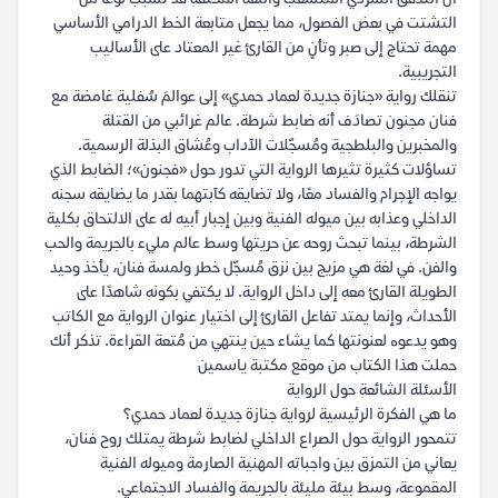
التشتت في بعض الفصول، مما يجعل متابعة الخط الدرامي الأساسي
مهمة تحتاج إلى صبر وتأنٍ من القارئ غير المعتاد على الأساليب
التجريبية.
تنقلك رواية «جنازة جديدة لعماد حمدي» إلى عوالمَ سُفلية غامضة مع
فنان مجنون تصادَف أنه ضابط شرطة. عالم غرائبي من القتلة
والمخبرين والبلطجية ومُسجّلات الآداب وعُشاق البذلة الرسمية.
تساؤلات كثيرة تثيرها الرواية التي تدور حول «فجنون»؛ الضابط الذي
يواجه الإجرام والفساد معًا، ولا تضايقه كآبتهما بقدر ما يضايقه سجنه
الداخلي وعذابه بين ميوله الفنية وبين إجبار أبيه له على الالتحاق بكلية
الشرطة، بينما تبحث روحه عن حريتها وسط عالم مليء بالجريمة والحب
والفن. في لغة هي مزيج بين نزق مُسجّل خطر ولمسة فنان، يأخذ وحيد
الطويلة القارئ معه إلى داخل الرواية. لا يكتفي بكونه شاهدًا على
الأحداث، وإنما يمتد تفاعل القارئ إلى اختيار عنوان الرواية مع الكاتب
وهو يدعوە لعنونتها كما يشاء حين ينتهي من مُتعة القراءة. تذكر أنك
حملت هذا الكتاب من موقع مكتبة ياسمين
الأسئلة الشائعة حول الرواية
ما هي الفكرة الرئيسية لرواية جنازة جديدة لعماد حمدي؟
تتمحور الرواية حول الصراع الداخلي لضابط شرطة يمتلك روح فنان،
يعاني من التمزق بين واجباته المهنية الصارمة وميوله الفنية
المقموعة، وسط بيئة مليئة بالجريمة والفساد الاجتماعي.