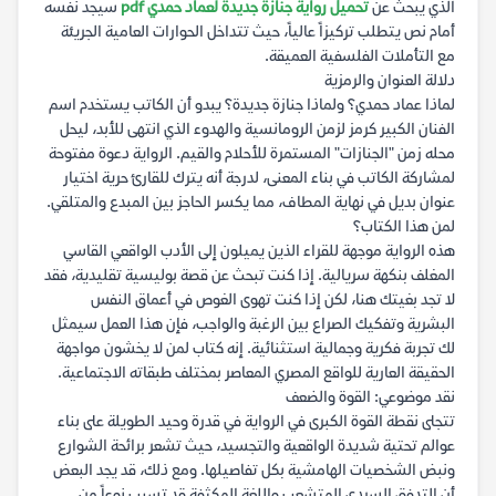
الذي يبحث عن
تحميل رواية جنازة جديدة لعماد حمدي pdf
سيجد نفسه
أمام نص يتطلب تركيزاً عالياً، حيث تتداخل الحوارات العامية الجريئة
مع التأملات الفلسفية العميقة.
دلالة العنوان والرمزية
لماذا عماد حمدي؟ ولماذا جنازة جديدة؟ يبدو أن الكاتب يستخدم اسم
الفنان الكبير كرمز لزمن الرومانسية والهدوء الذي انتهى للأبد، ليحل
محله زمن "الجنازات" المستمرة للأحلام والقيم. الرواية دعوة مفتوحة
لمشاركة الكاتب في بناء المعنى، لدرجة أنه يترك للقارئ حرية اختيار
عنوان بديل في نهاية المطاف، مما يكسر الحاجز بين المبدع والمتلقي.
لمن هذا الكتاب؟
هذه الرواية موجهة للقراء الذين يميلون إلى الأدب الواقعي القاسي
المغلف بنكهة سريالية. إذا كنت تبحث عن قصة بوليسية تقليدية، فقد
لا تجد بغيتك هنا، لكن إذا كنت تهوى الغوص في أعماق النفس
البشرية وتفكيك الصراع بين الرغبة والواجب، فإن هذا العمل سيمثل
لك تجربة فكرية وجمالية استثنائية. إنه كتاب لمن لا يخشون مواجهة
الحقيقة العارية للواقع المصري المعاصر بمختلف طبقاته الاجتماعية.
نقد موضوعي: القوة والضعف
تتجلى نقطة القوة الكبرى في الرواية في قدرة وحيد الطويلة على بناء
عوالم تحتية شديدة الواقعية والتجسيد، حيث تشعر برائحة الشوارع
ونبض الشخصيات الهامشية بكل تفاصيلها. ومع ذلك، قد يجد البعض
أن التدفق السردي المتشعب واللغة المكثفة قد تسبب نوعاً من