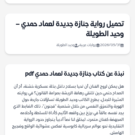
تحميل رواية جنازة جديدة لعماد حمدي –
وحيد الطويلة
2026/05/31
روايات عربية
وحيد الطويلة
نبذة عن كتاب جنازة جديدة لعماد حمدي pdf
هل يمكن لروح الفنان أن تحيا بسلام داخل بذلة عسكرية خشنة، أم أن
الصدام حتمي حين تلتقي رهافة الريشة بصرامة القانون؟ في روايته
المثيرة للجدل، يطرح الكاتب وحيد الطويلة تساؤلات جارحة حول
الهوية والتمزق النفسي من خلال شخصية "فجنون"، ذلك الضابط الذي
يجد نفسه عالقاً في برزخ بين واقعه الأليم كأداة للسلطة وأحلامه
المجهضة كفنان متمرد، ليخلق لنا نصاً أدبياً يتجاوز حدود الرواية
التقليدية نحو عوالم سريالية كابوسية تعكس عشوائية الواقع وضجيج
الهامش.