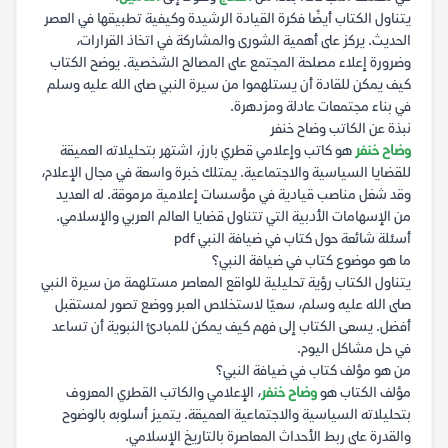
يتناول الكتاب أيضًا فكرة القيادة الرشيدة وكيفية تطبيقها في العصر
الحديث. يركز على أهمية الشورى والمشاركة في اتخاذ القرارات،
وضرورة إعلاء مصلحة المجتمع على المصالح الشخصية. يوضح الكتاب
كيف يمكن للقادة أن يستلهموا من سيرة النبي صلى الله عليه وسلم
في بناء مجتمعات عادلة ومزدهرة.
نبذة عن الكاتب وضاح خنفر
وضاح خنفر
هو كاتب وإعلامي قطري بارز، اشتهر بتحليلاته العميقة
للقضايا السياسية والاجتماعية. يمتلك خبرة واسعة في مجال الإعلام،
وقد شغل مناصب قيادية في مؤسسات إعلامية مرموقة. له العديد
من الإسهامات الأدبية التي تتناول قضايا العالم العربي والإسلامي.
أسئلة شائعة حول كتاب في ضيافة النبي pdf
ما هو موضوع كتاب في ضيافة النبي؟
يتناول الكتاب رؤية تحليلية للواقع المعاصر مستلهمة من سيرة النبي
صلى الله عليه وسلم، سعيًا لاستخلاص العبر ووضع تصور لمستقبل
أفضل. يسعى الكتاب إلى فهم كيف يمكن للمبادئ النبوية أن تساعد
في حل مشاكل اليوم.
من هو مؤلف كتاب في ضيافة النبي؟
مؤلف الكتاب هو
وضاح خنفر
، الإعلامي والكاتب القطري المعروف
بتحليلاته السياسية والاجتماعية العميقة. يتميز أسلوبه بالوضوح
والقدرة على ربط الأحداث المعاصرة بالتاريخ الإسلامي.