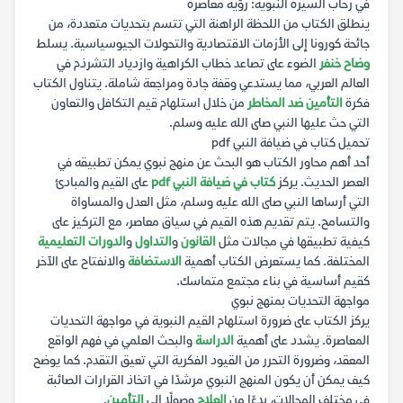
في رحاب السيرة النبوية: رؤية معاصرة
ينطلق الكتاب من اللحظة الراهنة التي تتسم بتحديات متعددة، من
جائحة كورونا إلى الأزمات الاقتصادية والتحولات الجيوسياسية. يسلط
وضاح خنفر
الضوء على تصاعد خطاب الكراهية وازدياد التشرذم في
العالم العربي، مما يستدعي وقفة جادة ومراجعة شاملة. يتناول الكتاب
فكرة
التأمين ضد المخاطر
من خلال استلهام قيم التكافل والتعاون
التي حث عليها النبي صلى الله عليه وسلم.
تحميل كتاب في ضيافة النبي pdf
أحد أهم محاور الكتاب هو البحث عن منهج نبوي يمكن تطبيقه في
العصر الحديث. يركز
كتاب في ضيافة النبي pdf
على القيم والمبادئ
التي أرساها النبي صلى الله عليه وسلم، مثل العدل والمساواة
والتسامح. يتم تقديم هذه القيم في سياق معاصر، مع التركيز على
كيفية تطبيقها في مجالات مثل
القانون
و
التداول
و
الدورات التعليمية
المختلفة. كما يستعرض الكتاب أهمية
الاستضافة
والانفتاح على الآخر
كقيم أساسية في بناء مجتمع متماسك.
مواجهة التحديات بمنهج نبوي
يركز الكتاب على ضرورة استلهام القيم النبوية في مواجهة التحديات
المعاصرة. يشدد على أهمية
الدراسة
والبحث العلمي في فهم الواقع
المعقد، وضرورة التحرر من القيود الفكرية التي تعيق التقدم. كما يوضح
كيف يمكن أن يكون المنهج النبوي مرشدًا في اتخاذ القرارات الصائبة
في مختلف المجالات، بدءًا من
العلاج
وصولًا إلى
التأمين
.