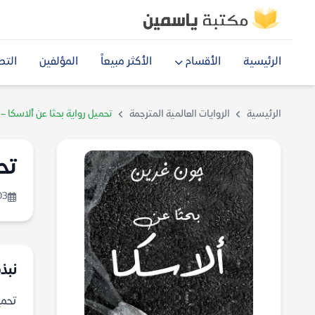
الرئيسية
الأقسام
الأكثر مبيعاً
المؤلفين
التص
الرئيسية
الروايات العالمية المترجمة
تحميل رواية بحثا عن ألاسكا –
تح
03
نبذة
تحميل رو