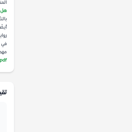
المت
هل ت
بالت
أيضً
رواي
في ا
مهمة
pdf مجانا
تقي