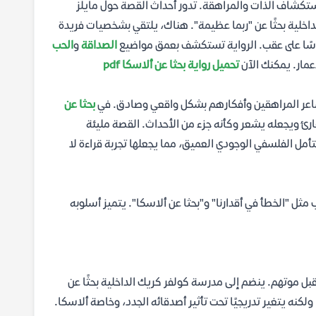
ستكشاف الذات والمراهقة. تدور أحداث القصة حول مايلز
لداخلية بحثًا عن "ربما عظيمة". هناك، يلتقي بشخصيات فريدة
 رأسًا على عقب. الرواية تستكشف بعمق مواضيع
الصداقة
و
الحب
عمار. يمكنك الآن
تحميل رواية بحثا عن ألاسكا pdf
اعر المراهقين وأفكارهم بشكل واقعي وصادق. في
بحثا عن
رئ ويجعله يشعر وكأنه جزء من الأحداث. القصة مليئة
تأمل الفلسفي الوجودي العميق، مما يجعلها تجربة قراءة لا
ثل "الخطأ في أقدارنا" و"بحثا عن ألاسكا". يتميز أسلوبه
ل موتهم. ينضم إلى مدرسة كولفر كريك الداخلية بحثًا عن
لكنه يتغير تدريجيًا تحت تأثير أصدقائه الجدد، وخاصة ألاسكا.