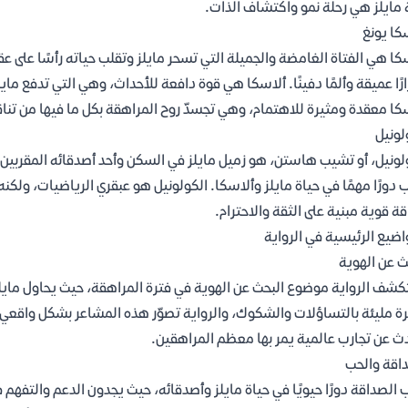
 مايلز هي رحلة نمو واكتشاف الذات.
كا يونغ
كا هي الفتاة الغامضة والجميلة التي تسحر مايلز وتقلب حياته رأسًا على عقب
رًا عميقة وألمًا دفينًا. ألاسكا هي قوة دافعة للأحداث، وهي التي تدفع ما
كا معقدة ومثيرة للاهتمام، وهي تجسدّ روح المراهقة بكل ما فيها من تن
لونيل
لونيل، أو تشيب هاستن، هو زميل مايلز في السكن وأحد أصدقائه المقربين. ي
 دورًا مهمًا في حياة مايلز وألاسكا. الكولونيل هو عبقري الرياضيات، ولكن
ة قوية مبنية على الثقة والاحترام.
اضيع الرئيسية في الرواية
ث عن الهوية
شف الرواية موضوع البحث عن الهوية في فترة المراهقة، حيث يحاول مايل
رة مليئة بالتساؤلات والشكوك، والرواية تصوّر هذه المشاعر بشكل واقع
ث عن تجارب عالمية يمر بها معظم المراهقين.
اقة والحب
 الصداقة دورًا حيويًا في حياة مايلز وأصدقائه، حيث يجدون الدعم والتفه