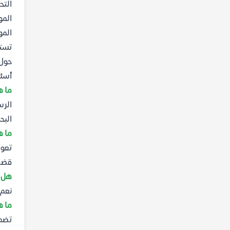
التح
المو
المو
تستك
حول 
أسئل
ما ه
الرس
البح
ما ه
تعود
قضاي
هل ي
نعم، تم
ما ه
تضم 