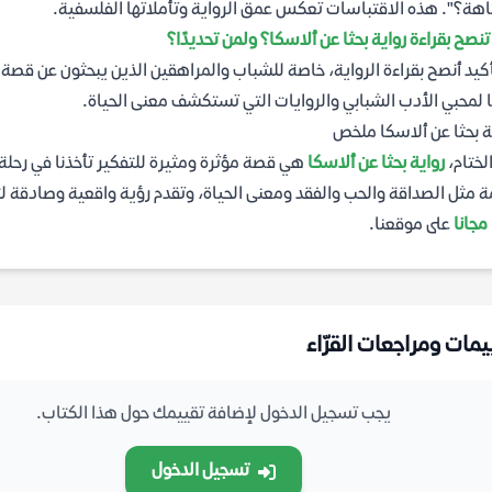
اهة؟". هذه الاقتباسات تعكس عمق الرواية وتأملاتها الفلسفية.
نصح بقراءة رواية بحثا عن ألاسكا؟ ولمن تحديدًا؟
أكيد أنصح بقراءة الرواية، خاصة للشباب والمراهقين الذين يبحثون عن قص
ا لمحبي الأدب الشبابي والروايات التي تستكشف معنى الحياة.
ة بحثا عن ألاسكا ملخص
لختام،
رواية بحثا عن ألاسكا
هي قصة مؤثرة ومثيرة للتفكير تأخذنا في رحل
 مثل الصداقة والحب والفقد ومعنى الحياة، وتقدم رؤية واقعية وصادقة ل
على موقعنا.
يمات ومراجعات القرّاء
يجب تسجيل الدخول لإضافة تقييمك حول هذا الكتاب.
تسجيل الدخول