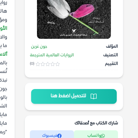
رواي
هالت
ومؤث
الأو
والا
ما ي
المؤلف
جون غرين
ألاس
التصنيف
الروايات العالمية المترجمة
بالم
التقييم
(0)
تُنس
نبذة
جون 
للتحميل اضغط هنا
بالو
الشخ
مايل
شارك الكتاب مع أصدقائك
مايل
"ربم
واتساب
فيسبوك