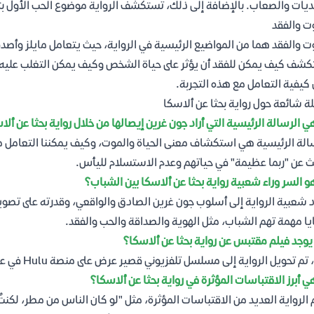
ديات والصعاب. بالإضافة إلى ذلك، تستكشف الرواية موضوع الحب الأول ب
ت والفقد
ت والفقد هما من المواضيع الرئيسية في الرواية، حيث يتعامل مايلز وأصد
شف كيف يمكن للفقد أن يؤثر على حياة الشخص وكيف يمكن التغلب عليه
كيفية التعامل مع هذه التجربة.
ة شائعة حول رواية بحثا عن ألاسكا
ي الرسالة الرئيسية التي أراد جون غرين إيصالها من خلال رواية بحثا عن ألا
الة الرئيسية هي استكشاف معنى الحياة والموت، وكيف يمكننا التعامل مع ا
ث عن "ربما عظيمة" في حياتهم وعدم الاستسلام لليأس.
و السر وراء شعبية رواية بحثا عن ألاسكا بين الشباب؟
 شعبية الرواية إلى أسلوب جون غرين الصادق والواقعي، وقدرته على تصوي
ا مهمة تهم الشباب، مثل الهوية والصداقة والحب والفقد.
وجد فيلم مقتبس عن رواية بحثا عن ألاسكا؟
 تحويل الرواية إلى مسلسل تلفزيوني قصير عرض على منصة Hulu في عام 2019. المسلسل لاقى استحسان النقاد والجمهور.
ي أبرز الاقتباسات المؤثرة في رواية بحثا عن ألاسكا؟
الرواية العديد من الاقتباسات المؤثرة، مثل "لو كان الناس من مطر، لكنتُ 