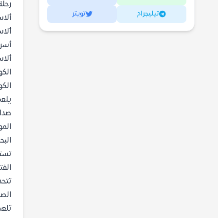
رحلة
تيليجرام
تويتر
ألاس
ألاس
أسرا
ألاس
الكو
الكو
يلعب
صداق
المو
البح
تستك
الفت
تتحد
الصد
تلعب