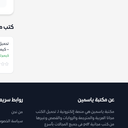
كتب م
تحميل 
– كيمب
كيمبرلي
عن مكتبة ياسمين
روابط سريع
مكتبة ياسمين هي منصة إلكترونية لـ تحميل الكتب
من نحن
مجانا العربية والمترجمة والروايات والقصص وغيرها
سياسة الخصوص
من كتب مجانية pdf فى جميع المجالات بأسرع