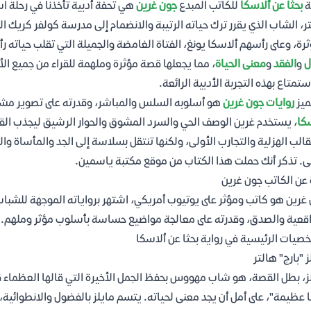
ة
بحثا عن ألاسكا
للكاتب المبدع
جون غرين
هي تحفة أدبية تأخذنا في رحلة ا
ر، الشاب الذي يقرر ترك حياته الرتيبة والانضمام إلى مدرسة كولفر كريك ا
رة، وعلى رأسهم ألاسكا يونغ، الفتاة الغامضة والجميلة التي تقلب حياته
ل
و
الفقد
و
معنى الحياة
، مما يجعلها قصة مؤثرة وملهمة للقراء من جميع الأ
ستمتاع بهذه التجربة الأدبية الرائعة.
ميز
روايات جون غرين
هو أسلوبه السلس والمباشر، وقدرته على تصوير مش
كا
، يستخدم غرين الوصف الحي والسرد المشوق والحوار الرشيق ليجذب القا
قالب الهزلية والتجارب الأولى، ولكنها تنتقل بسلاسة إلى الجد والمأساة وال
ى. تذكر أنك حملت هذا الكتاب من موقع مكتبة ياسمين.
 عن الكاتب جون غرين
غرين هو كاتب ومؤثر على يوتيوب أمريكي، اشتهر برواياته الموجهة للشباب م
اقعية والصدق، وقدرته على معالجة مواضيع حساسة بأسلوب مؤثر وملهم.
صيات الرئيسية في رواية بحثا عن ألاسكا
ز "بارج" هالتر
ز، بطل القصة، هو شاب مهووس بحفظ الجمل الأخيرة التي قالها العظماء قب
ا عظيمة"، على أمل أن يجد معنى لحياته. يتسم مايلز بالفضول والانطوائية، و