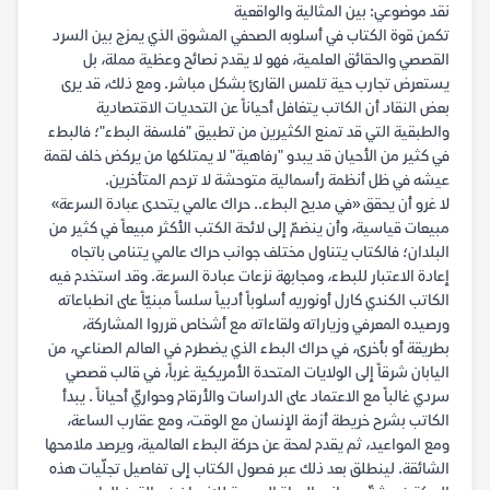
نقد موضوعي: بين المثالية والواقعية
تكمن قوة الكتاب في أسلوبه الصحفي المشوق الذي يمزج بين السرد
القصصي والحقائق العلمية، فهو لا يقدم نصائح وعظية مملة، بل
يستعرض تجارب حية تلمس القارئ بشكل مباشر. ومع ذلك، قد يرى
بعض النقاد أن الكاتب يتغافل أحياناً عن التحديات الاقتصادية
والطبقية التي قد تمنع الكثيرين من تطبيق "فلسفة البطء"؛ فالبطء
في كثير من الأحيان قد يبدو "رفاهية" لا يمتلكها من يركض خلف لقمة
عيشه في ظل أنظمة رأسمالية متوحشة لا ترحم المتأخرين.
لا غرو أن يحقق «في مديح البطء.. حراك عالمي يتحدى عبادة السرعة»
مبيعات قياسية، وأن ينضمّ إلى لائحة الكتب الأكثر مبيعاً في كثير من
البلدان؛ فالكتاب يتناول مختلف جوانب حراك عالمي يتنامى باتجاه
إعادة الاعتبار للبطء، ومجابهة نزعات عبادة السرعة. وقد استخدم فيه
الكاتب الكندي كارل أونوريه أسلوباً أدبياً سلساً مبنيّاً على انطباعاته
ورصيده المعرفي وزياراته ولقاءاته مع أشخاص قرروا المشاركة،
بطريقة أو بأخرى، في حراك البطء الذي يضطرم في العالم الصناعي، من
اليابان شرقاً إلى الولايات المتحدة الأمريكية غرباً، في قالب قصصي
سردي غالباً مع الاعتماد على الدراسات والأرقام وحواريّ أحياناً . يبدأ
الكاتب بشرح خريطة أزمة الإنسان مع الوقت، ومع عقارب الساعة،
ومع المواعيد، ثم يقدم لمحة عن حركة البطء العالمية، ويرصد ملامحها
الشائقة. لينطلق بعد ذلك عبر فصول الكتاب إلى تفاصيل تجلّيات هذه