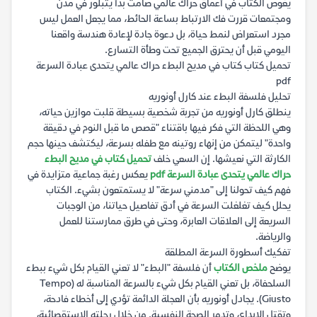
يغوص الكتاب في أعماق حراك عالمي صامت بدأ يتبلور في مدن
ومجتمعات قررت فك الارتباط بساعة الحائط، مما يجعل العمل ليس
مجرد استعراض لنمط حياة، بل دعوة جادة لإعادة هندسة واقعنا
اليومي قبل أن يحترق الجميع تحت وطأة التسارع.
تحميل كتاب كتاب في مديح البطء حراك عالمي يتحدى عبادة السرعة
pdf
تحليل فلسفة البطء عند كارل أونوريه
ينطلق كارل أونوريه من تجربة شخصية بسيطة قلبت موازين حياته،
وهي اللحظة التي فكر فيها باقتناء "قصص ما قبل النوم في دقيقة
واحدة" ليتمكن من إنهاء روتينه مع طفله بسرعة، ليكتشف حينها حجم
الكارثة التي نعيشها. إن السعي خلف
تحميل كتاب في مديح البطء
حراك عالمي يتحدى عبادة السرعة pdf
يعكس رغبة جماعية متزايدة في
فهم كيف تحولنا إلى "مدمني سرعة" لا يستمتعون بشيء. الكتاب
يحلل كيف تغلغلت السرعة في أدق تفاصيل حياتنا، من الوجبات
السريعة إلى العلاقات العابرة، وحتى في طرق ممارستنا للعمل
والرياضة.
تفكيك أسطورة السرعة المطلقة
يوضح
ملخص الكتاب
أن فلسفة "البطء" لا تعني القيام بكل شيء ببطء
السلحفاة، بل تعني القيام بكل شيء بالسرعة المناسبة له (Tempo
Giusto). يجادل أونوريه بأن العجلة الدائمة تؤدي إلى أخطاء فادحة،
وتقتل الإبداع، وتدمر الصحة النفسية. من خلال رحلته الاستقصائية،