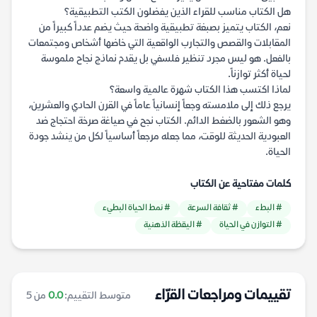
هل الكتاب مناسب للقراء الذين يفضلون الكتب التطبيقية؟
نعم، الكتاب يتميز بصبغة تطبيقية واضحة حيث يضم عدداً كبيراً من
المقابلات والقصص والتجارب الواقعية التي خاضها أشخاص ومجتمعات
بالفعل. هو ليس مجرد تنظير فلسفي بل يقدم نماذج نجاح ملموسة
لحياة أكثر توازناً.
لماذا اكتسب هذا الكتاب شهرة عالمية واسعة؟
يرجع ذلك إلى ملامسته وجعاً إنسانياً عاماً في القرن الحادي والعشرين،
وهو الشعور بالضغط الدائم. الكتاب نجح في صياغة صرخة احتجاج ضد
العبودية الحديثة للوقت، مما جعله مرجعاً أساسياً لكل من ينشد جودة
الحياة.
كلمات مفتاحية عن الكتاب
# البطء
# ثقافة السرعة
# نمط الحياة البطيء
# التوازن في الحياة
# اليقظة الذهنية
تقييمات ومراجعات القرّاء
متوسط التقييم:
0.0
من 5