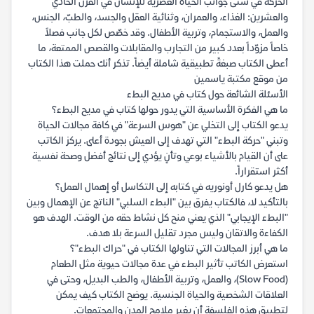
الحركة في شتّى جوانب الحياة العصرية للإنسان في القرن الحادي
والعشرين: الغذاء، والعمران، وثنائية العقل والجسد، والطبّ، الجنس،
والعمل، والاستجمام، وتربية الأطفال. وقد خصّص لكل جانب فصلاً
خاصاً مزوّداً بعدد كبير من التجارب والمقابلات والقصص الممتعة، ما
أعطى الكتاب صبغةً تطبيقية شاملة أيضاً. تذكر أنك حملت هذا الكتاب
من موقع مكتبة ياسمين
الأسئلة الشائعة حول كتاب في مديح البطء
ما هي الفكرة الأساسية التي يدور حولها كتاب في مديح البطء؟
يدعو الكتاب إلى التخلي عن "هوس السرعة" في كافة مجالات الحياة
وتبني "حركة البطء" التي تهدف إلى العيش بجودة أعلى. يركز الكاتب
على أن القيام بالأشياء بوعي وتأنٍ يؤدي إلى نتائج أفضل وصحة نفسية
أكثر استقراراً.
هل يدعو كارل أونوريه في كتابه إلى التكاسل أو إهمال العمل؟
بالتأكيد لا، فالكتاب يفرق بين "البطء السلبي" الناتج عن الإهمال وبين
"البطء الإيجابي" الذي يعني منح كل نشاط حقه من الوقت. الهدف هو
الكفاءة والاتقان وليس مجرد تقليل السرعة بلا هدف.
ما هي أبرز المجالات التي تناولها الكتاب في "حراك البطء"؟
استعرض الكاتب تأثير البطء في عدة مجالات حيوية مثل الطعام
(Slow Food)، والعمل، وتربية الأطفال، والطب البديل، وحتى في
العلاقات الشخصية والحياة الجنسية. يوضح الكتاب كيف يمكن
لتطبيق هذه الفلسفة أن يغير ملامح المدن والمجتمعات.