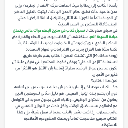
يأخذنا الكاتب إلى إيطاليا حيث انطلقت حركة "الطعام البطيء"، وإلى
مدن عالمية بدأت تطبق نظام "المدن الهادئة"، ليثبت بالدليل القاطع
أن الجودة دائماً ما تكون ابنة التأني والتركيز، لا ابنة الركض العبثي.
البطء كأداة للتمكين في العصر الحديث
في سياق محاولتك لـ
تحميل كتاب في مديح البطء حراك عالمي يتحدى
عبادة السرعة pdf
، ستكتشف أن الكاتب يربط بين البطء والقدرة على
التفكير النقدي. يرى أونوريه أن التكنولوجيا وفرت لنا الوقت نظرياً،
لكننا ملأنا هذا الفراغ بمزيد من الالتزامات والمهام المتعددة
(Multitasking) التي تشتت الذهن. الكتاب يقدم خارطة طريق
لاستعادة "الزمن الداخلي" ورفض ضغوط المجتمع التي تفرض علينا أن
نكون متاحين طوال الوقت، محاولاً إقناعنا بأن "الأقل هو الأكثر" في
كثير من الأحيان.
لمن هذا الكتاب؟
هذا الكتاب موجه لكل إنسان يشعر بأن حياته تسربت من بين أصابعه
دون أن يشعر بلذة الإنجاز الحقيقي. هو دليل مثالي للموظفين الذين
يعانون من الاحتراق الوظيفي، وللآباء الذين يجدون صعوبة في التواصل
مع أطفالهم بسبب ضيق الوقت، ولكل باحث عن التوازن النفسي في
عالم مضطرب. إذا كنت تشعر بالذنب عندما لا تفعل شيئاً، فإن هذا
الكتاب سيغير مفاهيمك تماماً ويمنحك المشروعية الأخلاقية
للاسترخاء.