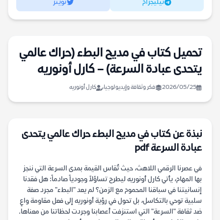
تيليجرام
تويتر
تحميل كتاب في مديح البطء (حراك عالمي
يتحدى عبادة السرعة) – كارل أونوريه
2026/05/25
فكر وثقافة وإيديولوجيا
كارل أونوريه
نبذة عن كتاب في مديح البطء حراك عالمي يتحدى
عبادة السرعة pdf
في عصرنا الرقمي اللاهث، حيث تُقاس القيمة بمدى السرعة التي ننجز
بها المهام، يأتي كارل أونوريه ليطرح تساؤلاً وجودياً صادماً: هل فقدنا
إنسانيتنا في سباقنا المحموم مع الزمن؟ لم يعد "البطء" مجرد صفة
سلبية توحي بالتكاسل، بل تحول في رؤية أونوريه إلى فعل مقاومة واعٍ
ضد ثقافة "السرعة" التي استنزفت أعصابنا وجردت لحظاتنا من معناها.