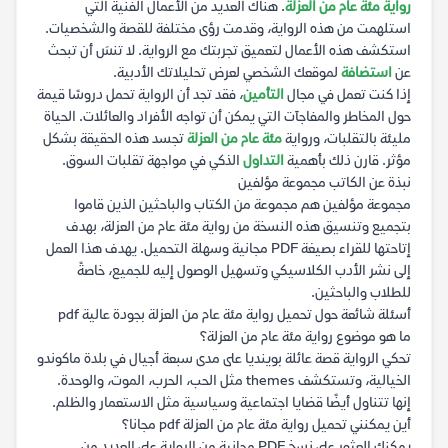
رواية مئة عام من العزلة
. هناك العديد من الأعمال الفنية التي
استلهمت من هذه الرواية، وقدمت رؤى مختلفة للقصة والشخصيات.
استكشف هذه الأعمال لتعميق تجربتك مع الرواية. لا تنسَ أن تبحث
عن
استضافة
لموقعك الشخصي لعرض تحليلاتك الأدبية.
إذا كنت تعمل في مجال
التأمين
، فقد تجد أن الرواية تحمل دروسًا قيمة
حول المخاطر والمفاجآت التي يمكن أن تواجه الأفراد والعائلات. الحياة
مليئة بالتقلبات، ورواية
مئة عام من العزلة
تجسد هذه الحقيقة بشكل
مؤثر. قارن ذلك بأهمية
التداول
الذكي في مواجهة تقلبات السوق.
نبذة عن الكاتب مجموعة مؤلفين
مجموعة مؤلفين هم مجموعة من الكتاب والباحثين الذين قاموا
بتجميع وتنسيق هذه النسخة من رواية مئة عام من العزلة، بهدف
إتاحتها للقراء بصيغة PDF مجانية وسهلة التحميل. يهدف هذا العمل
إلى نشر الأدب الكلاسيكي وتسهيل الوصول إليه للجميع، خاصةً
للطلاب والباحثين.
أسئلة شائعة حول تحميل رواية مئة عام من العزلة بجودة عالية pdf
ما هو موضوع رواية مئة عام من العزلة؟
تحكي الرواية قصة عائلة بوينديا على مدى سبعة أجيال في بلدة ماكوندو
الخيالية، وتستكشف themes مثل الحب، الحرب، الموت، والوحدة.
إنها تتناول أيضًا قضايا اجتماعية وسياسية مثل الاستعمار والظلم.
أين يمكنني تحميل رواية مئة عام من العزلة pdf مجانا؟
يمكنك العثور على نسخ PDF مجانية من الرواية على العديد من