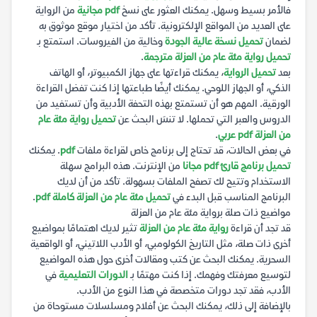
فالأمر بسيط وسهل. يمكنك العثور على نسخ
pdf مجانية
من الرواية
على العديد من المواقع الإلكترونية. تأكد من اختيار موقع موثوق به
لضمان
تحميل نسخة عالية الجودة
وخالية من الفيروسات. استمتع بـ
تحميل رواية مئة عام من العزلة مترجمة
.
بعد
تحميل الرواية
، يمكنك قراءتها على جهاز الكمبيوتر، أو الهاتف
الذكي، أو الجهاز اللوحي. يمكنك أيضًا طباعتها إذا كنت تفضل القراءة
الورقية. المهم هو أن تستمتع بهذه التحفة الأدبية وأن تستفيد من
الدروس والعبر التي تحملها. لا تنسَ البحث عن
تحميل رواية مئة عام
من العزلة pdf عربي
.
في بعض الحالات، قد تحتاج إلى برنامج خاص لقراءة ملفات
pdf
. يمكنك
تحميل برنامج قارئ pdf مجانا
من الإنترنت. هذه البرامج سهلة
الاستخدام وتتيح لك تصفح الملفات بسهولة. تأكد من أن لديك
البرنامج المناسب قبل البدء في
تحميل مئة عام من العزلة كاملة pdf
.
مواضيع ذات صلة برواية مئة عام من العزلة
قد تجد أن قراءة
رواية مئة عام من العزلة
تثير لديك اهتمامًا بمواضيع
أخرى ذات صلة، مثل التاريخ الكولومبي، أو الأدب اللاتيني، أو الواقعية
السحرية. يمكنك البحث عن كتب ومقالات أخرى حول هذه المواضيع
لتوسيع معرفتك وفهمك. إذا كنت مهتمًا بـ
الدورات التعليمية
في
الأدب، فقد تجد دورات متخصصة في هذا النوع من الأدب.
بالإضافة إلى ذلك، يمكنك البحث عن أفلام ومسلسلات مستوحاة من