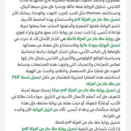
العشرين، وتجسد أسلوب الواقعية السحرية الذي اشتهر به الأدب
اللاتيني. تتناول الرواية قصة عائلة بوينديا على مدى سبعة أجيال،
وتستكشف themes مثل الحب، الحرب، الموت، والوحدة. يمكنك الآن
تحميل مئة عام من العزلة pdf
والاستمتاع بهذه الملحمة الأدبية.
تتميز الرواية بلغتها الشعرية وأسلوبها الساحر، مما يجعلها تجربة
قراءة لا تُنسى. إذا كنت تبحث عن رواية ذات عمق فكري وثراء لغوي،
فإن
رواية مئة عام من العزلة كاملة
هي الخيار الأمثل لك. لا تتردد في
تحميل الرواية بجودة عالية
والاستمتاع بكل صفحة من صفحاتها.
بالإضافة إلى الجانب الأدبي، يمكن اعتبار الرواية دراسة اجتماعية
وسياسية للواقع الكولومبي والأمريكي اللاتيني بشكل عام. إنها
تعكس الصراعات والتحديات التي واجهت هذه المجتمعات، وتسلط
الضوء على قضايا مثل الاستعمار، والظلم، والبحث عن الهوية.
استكشف هذه القضايا المثيرة للاهتمام من خلال
تحميل نسخة PDF
من مئة عام من العزلة
.
إن
تحميل رواية مئة عام من العزلة pdf مجانا
يمنحك فرصة ثمينة
للتعرف على أحد أعظم الأعمال الأدبية في التاريخ. سواء كنت طالبًا في
الأدب، أو قارئًا شغوفًا، أو تبحث فقط عن رواية ممتعة، فإن هذه
الرواية ستأخذك في رحلة لا تُنسى. تأكد من
تنزيل الرواية
الآن والبدء
في القراءة.
تحميل رواية مئة عام من العزلة pdf كاملة
إذا كنت تتساءل عن كيفية
تحميل رواية مئة عام من العزلة pdf
،