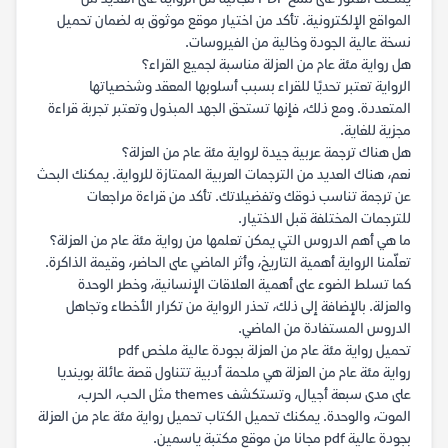
المواقع الإلكترونية. تأكد من اختيار موقع موثوق به لضمان تحميل
نسخة عالية الجودة وخالية من الفيروسات.
هل رواية مئة عام من العزلة مناسبة لجميع القراء؟
الرواية تعتبر تحديًا للقراء بسبب أسلوبها المعقد وشخصياتها
المتعددة. ومع ذلك، فإنها تستحق الجهد المبذول وتعتبر تجربة قراءة
مجزية للغاية.
هل هناك ترجمة عربية جيدة لرواية مئة عام من العزلة؟
نعم، هناك العديد من الترجمات العربية الممتازة للرواية. يمكنك البحث
عن ترجمة تناسب ذوقك وتفضيلاتك. تأكد من قراءة مراجعات
للترجمات المختلفة قبل الاختيار.
ما هي أهم الدروس التي يمكن تعلمها من رواية مئة عام من العزلة؟
تعلّمنا الرواية أهمية التاريخ، وأثر الماضي على الحاضر، وقيمة الذاكرة.
كما تسلط الضوء على أهمية العلاقات الإنسانية، وخطر الوحدة
والعزلة. بالإضافة إلى ذلك، تحذر الرواية من تكرار الأخطاء وتجاهل
الدروس المستفادة من الماضي.
تحميل رواية مئة عام من العزلة بجودة عالية ملخص pdf
رواية مئة عام من العزلة هي ملحمة أدبية تتناول قصة عائلة بوينديا
على مدى سبعة أجيال، وتستكشف themes مثل الحب، الحرب،
الموت، والوحدة. يمكنك تحميل الكتاب تحميل رواية مئة عام من العزلة
بجودة عالية pdf مجانا من موقع مكتبة ياسمين.