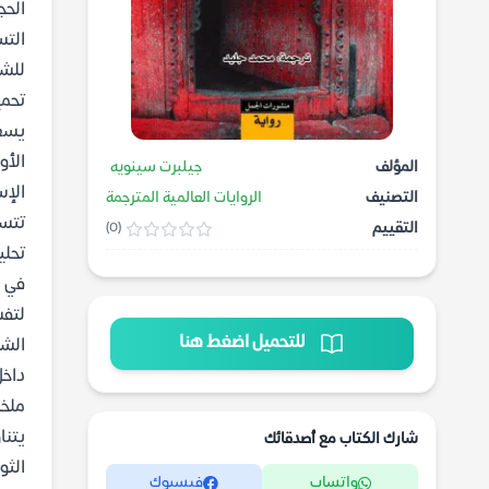
الحج
التس
للشخ
تحمي
يسعى
الأو
المؤلف
جيلبرت سينويه
الإس
التصنيف
الروايات العالمية المترجمة
تتسم
التقييم
(0)
تحلي
في ه
لتفس
للتحميل اضغط هنا
الشخ
داخل
ملخص
يتنا
شارك الكتاب مع أصدقائك
الثو
واتساب
فيسبوك