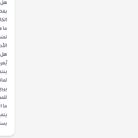
هل ي
يفضل
الكا
ما ه
الأح
هل ت
يُعر
ينتص
لماذ
يرجع
للمع
ما ا
يتمي
يستو