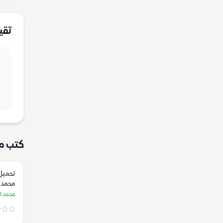
تقي
كتب م
تحميل 
محمد ا
محمد ال