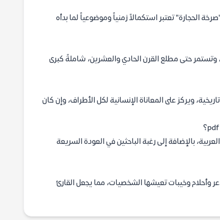
خة الحجارة" تعتبر استكمالاً زمنياً وموضوعياً لما بدأه
متد أحداث الرواية من بدايات القرن العشرين، وتحديداً منذ وعد بلفور عام 1917، وتستمر حتى مطلع القرن الحادي والعشرين، شاملةً كبرى
يخية، ويركز على المعاناة الإنسانية لكل الأطراف، وإن كان
ربية، بالإضافة إلى رغبة الباحثين في العودة السريعة
شاعر وأحلام وخيبات تعيشها الشخصيات، مما يجعل القارئ