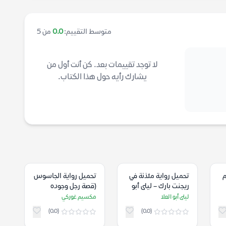
متوسط التقييم:
0.0
من 5
لا توجد تقييمات بعد. كن أنت أول من
يشارك رأيه حول هذا الكتاب.
م
تحميل رواية مئذنة في
تحميل رواية الجاسوس
ريجنت بارك – ليلى أبو
(قصة رجل وجوده
العلا
كعدمه) – مكسيم
ليلى أبو العلا
مكسيم غوركي
غوركي
(0.0)
(0.0)