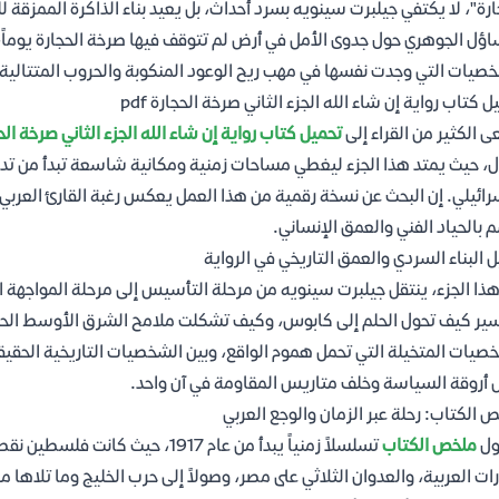
ارة"، لا يكتفي جيلبرت سينويه بسرد أحداث، بل يعيد بناء الذاكرة المم
اؤل الجوهري حول جدوى الأمل في أرض لم تتوقف فيها صرخة الحجارة يوماً، مح
صيات التي وجدت نفسها في مهب ريح الوعود المنكوبة والحروب المتتالية.
ل كتاب رواية إن شاء الله الجزء الثاني صرخة الحجارة pdf
 الكثير من القراء إلى
تحميل كتاب رواية إن شاء الله الجزء الثاني صرخة الحجار
ل، حيث يمتد هذا الجزء ليغطي مساحات زمنية ومكانية شاسعة تبدأ من تد
رائيلي. إن البحث عن نسخة رقمية من هذا العمل يعكس رغبة القارئ العربي ف
 بالحياد الفني والعمق الإنساني.
ل البناء السردي والعمق التاريخي في الرواية
ذا الجزء، ينتقل جيلبرت سينويه من مرحلة التأسيس إلى مرحلة المواجهة ال
ير كيف تحول الحلم إلى كابوس، وكيف تشكلت ملامح الشرق الأوسط الحديث
صيات المتخيلة التي تحمل هموم الواقع، وبين الشخصيات التاريخية الحقيق
 أروقة السياسة وخلف متاريس المقاومة في آن واحد.
 الكتاب: رحلة عبر الزمان والوجع العربي
ول
ملخص الكتاب
تسلسلاً زمنياً يبدأ من عام 1917،
رات العربية، والعدوان الثلاثي على مصر، وصولاً إلى حرب الخليج وما تلاها