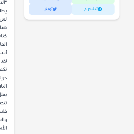
"الت
تيليجرام
تويتر
يطلق
لمن 
هذا 
كتاب
العا
أدب 
نقد 
تكمن
حرية
التا
يقلل
فلسط
والع
الأس