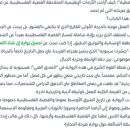
غطية"؛ كيف أزاحت الأزمات الإقليمية المتلاحقة القضية الفلسطينية عن 
 صرخته التي لم تخمد.
هذا الكتاب؟
العمل موجه بالدرجة الأولى للقارئ الذي لا يكتفي بالقشور، بل يبحث عن ال
 للمثقف الذي يريد رؤية شاملة لمسار القضية الفلسطينية بعيداً عن الشعا
طفة الإنسانية والتوثيق الدقيق. إذا كنت تبحث عن
تحميل رواية إن شاء الله ال
"جيلبرت سينويه" الذي يتميز بقدرته الفريدة على جعل التاريخ نابضاً بالحياة.
موضوعي: بين دقة الوثيقة وحرية الخيال
 نقطة القوة الكبرى في هذه الرواية في "الصدق الفني"؛ فسينويه لا ينحاز انح
 الحكم، معتمداً على بحث تاريخي مضنٍ يظهر في كل فصل. أما من منظور الن
ريخية" قد طغت في بعض المقاطع على التدفق الدرامي للشخصيات، مما جعل ال
 من القيمة الكلية للعمل كوثيقة أدبية وتاريخية نادرة.
ين وصولا إلى أيامنا الحاضرة ومرورا بالثورات العربية ومقاومة الاستعمار
راقية اللتين غطتا على القضية الفلسطينية وأزمتها، كل ذلك في قالب إبد
ئلة الشائعة حول رواية صرخة الحجارة