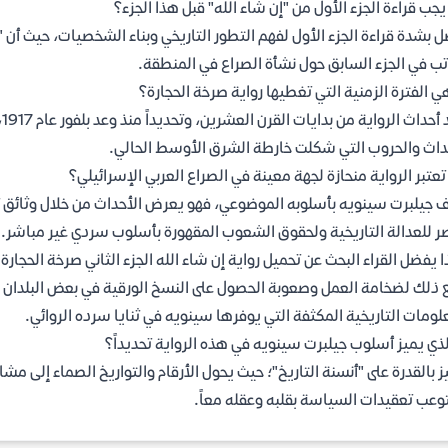
جب قراءة الجزء الأول من "إن شاء الله" قبل هذا الجزء؟
 بشدة قراءة الجزء الأول لفهم التطور التاريخي وبناء الشخصيات، حيث أن "صر
تب في الجزء السابق حول نشأة الصراع في المنطقة.
ي الفترة الزمنية التي تغطيها رواية صرخة الحجارة؟
ت
داث والحروب التي شكلت خارطة الشرق الأوسط الحالي.
عتبر الرواية منحازة لجهة معينة في الصراع العربي الإسرائيلي؟
ف جيلبرت سينويه بأسلوبه الموضوعي، فهو يعرض الأحداث من خلال وثائق تار
ر للعدالة التاريخية ولحقوق الشعوب المقهورة بأسلوب سردي غير مباشر.
ا يفضل القراء البحث عن تحميل رواية إن شاء الله الجزء الثاني صرخة الحجارة pdf؟
 ذلك لضخامة العمل وصعوبة الحصول على النسخ الورقية في بعض البلدان الع
لومات التاريخية المكثفة التي يوفرها سينويه في ثنايا سرده الروائي.
لذي يميز أسلوب جيلبرت سينويه في هذه الرواية تحديداً؟
ز بالقدرة على "أنسنة التاريخ"؛ حيث يحول الأرقام والتواريخ الصماء إلى م
عب تعقيدات السياسة بقلبه وعقله معاً.