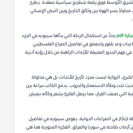
زقة للشرق الأوسط فوق رقعة شطرنج سياسية معقدة. يطرح
اولاً جسر الهوة بين وثائق التاريخ وبين النبض الإنساني
ة pdf
بحثاً عن استكمال الرحلة التي بدأها سينويه في الجزء
اعيات وعد بلفور وتتعمق في تفاصيل الصراع الفلسطيني
ي فهم الجذور العميقة للأزمات الراهنة من خلال رؤية أدبية
كبرى. الرواية ليست مجرد تأريخ للأحداث، بل هي محاولة
 تحت وطأة الاستعمار والحروب. يدمج الكاتب ببراعة بين
ية التي صنعت القرار، مما يجعل القارئ يشعر وكأنه يعيش
 حيث كانت فلسطين نقطة ارتكاز في الصراعات الدولية. يغوص سينويه في تفاصيل
 من أزمات طاحنة في سوريا والعراق. الفكرة المحورية هنا هي