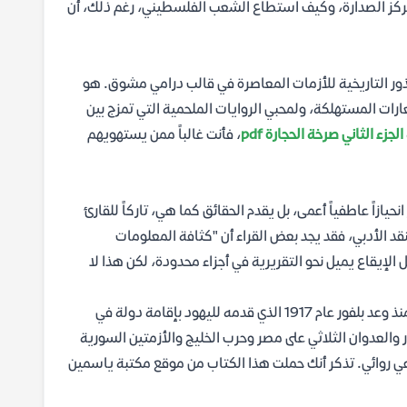
مركز الصدارة، وكيف استطاع الشعب الفلسطيني، رغم ذلك، أن
جذور التاريخية للأزمات المعاصرة في قالب درامي مشوق. هو
رات المستهلكة، ولمحبي الروايات الملحمية التي تمزج بين
جزء الثاني صرخة الحجارة pdf
، فأنت غالباً ممن يستهويهم
يازاً عاطفياً أعمى، بل يقدم الحقائق كما هي، تاركاً للقارئ
قد الأدبي، فقد يجد بعض القراء أن "كثافة المعلومات
إيقاع يميل نحو التقريرية في أجزاء محدودة، لكن هذا لا
تتحدث الرواية عن تاريخ الشرق الأوسط عموما والقضية الفلسطينية خصوصا منذ وعد بلفور عام 1917 الذي قدمه لليهود بإقامة دولة في
 والعدوان الثلاثي على مصر وحرب الخليج والأزمتين السورية
اعي روائي. تذكر أنك حملت هذا الكتاب من موقع مكتبة ياسمين