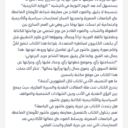
يستسهل أحد بعد اليوم التورط في كليشيه ” الرواية التاريخية”
بتبسيط لا يليق. والضوء القادم من معارضة شجاعة للأوضاع الضاغطة
على الجامعات المصرية وتصديها المبكر لممارسات سياسية وأكاديمية
واجتماعية لم تسكت عنها يومًا حتى وهي في العمر الساري بين
الطفولة والشباب. والضوء القادم من بوح شخصي عن بواعثها للكتابة
وعلاقتها باللغة العربية تراثاً وجمالًا. وضوؤها الذي قاوم التطبيق قبل
أن يلتفت الكثيرون لمخاطره المتعددة. بقراءة هذا الكتاب تتضح لكنّ
ولكم صورة رضوى عاشور فى أدق تفاصيل نبلها وروعة تنوعها. هذا
جمال ضد القبح. وكما قال رفيق عمرها الشاعر مريد البرغوثي:
“ابتسامتها رأي، وموضع خطوتها رأي، وعناد قلبها رأي، وعزلتها عن
ثقافة السوق رأي. رضوى جمال رأيها ورأيها جمالها”. تذكر أنك حملت
هذا الكتاب من موقع مكتبة ياسمين
ما هو التصنيف الأدبي لكتاب لكل المقهورين أجنحة؟
يندرج الكتاب تحت فئة المقالات النقدية والسيرة الفكرية، حيث يجمع
بين الرؤى النقدية في الأدب وبين الشهادات الشخصية والمواقف
السياسية والأكاديمية للكاتبة رضوى عاشور.
هل يتحدث الكتاب عن تجربة رضوى عاشور في الجامعة؟
نعم، يتناول الكتاب بالتفصيل معارضة رضوى عاشور للأوضاع الضاغطة
في الجامعات المصرية، ويسلط الضوء على نضالها الأكاديمي ضد
الممارسات التي تحد من حرية الفكر والبحث العلمي.