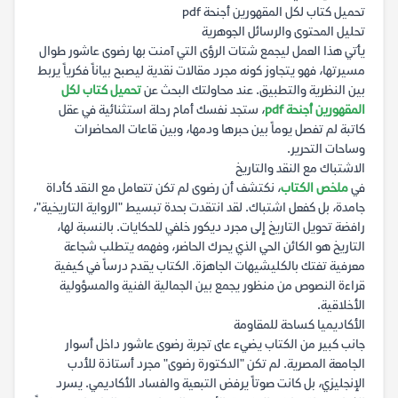
تحميل كتاب لكل المقهورين أجنحة pdf
تحليل المحتوى والرسائل الجوهرية
يأتي هذا العمل ليجمع شتات الرؤى التي آمنت بها رضوى عاشور طوال
مسيرتها، فهو يتجاوز كونه مجرد مقالات نقدية ليصبح بياناً فكرياً يربط
بين النظرية والتطبيق. عند محاولتك البحث عن
تحميل كتاب لكل
المقهورين أجنحة pdf
، ستجد نفسك أمام رحلة استثنائية في عقل
كاتبة لم تفصل يوماً بين حبرها ودمها، وبين قاعات المحاضرات
وساحات التحرير.
الاشتباك مع النقد والتاريخ
في
ملخص الكتاب
، نكتشف أن رضوى لم تكن تتعامل مع النقد كأداة
جامدة، بل كفعل اشتباك. لقد انتقدت بحدة تبسيط "الرواية التاريخية"،
رافضة تحويل التاريخ إلى مجرد ديكور خلفي للحكايات. بالنسبة لها،
التاريخ هو الكائن الحي الذي يحرك الحاضر، وفهمه يتطلب شجاعة
معرفية تفتك بالكليشيهات الجاهزة. الكتاب يقدم درساً في كيفية
قراءة النصوص من منظور يجمع بين الجمالية الفنية والمسؤولية
الأخلاقية.
الأكاديميا كساحة للمقاومة
جانب كبير من الكتاب يضيء على تجربة رضوى عاشور داخل أسوار
الجامعة المصرية. لم تكن "الدكتورة رضوى" مجرد أستاذة للأدب
الإنجليزي، بل كانت صوتاً يرفض التبعية والفساد الأكاديمي. يسرد