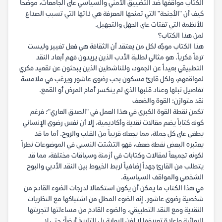
الكتاب مواقفها ضد التضييق الأمني والسياسي على الجامعات، موضحاً
كيف أن "الأجنحة" التي تمنحها المعرفة هي ذاتها التي تسبب الصداع
للأنظمة التي تقتات على الجهل والتجهيل.
لمن هذا الكتاب؟
هذا الكتاب موجّه لكل من يعتقد أن الثقافة هي فعل تغيير وليست
ترفاً فكرياً. هو مثالي لطلبة الأدب الذين يريدون فهم أبعاد النقد
التطبيقي بعيداً عن الجمود، وللناشطين الذين يبحثون عن تقعيد فكري
لمواقفهم، ولكل قارئ مسكون بحب رضوى عاشور ويرغب في ملامسة
تفاصيل نبلها وعناد قلبها الذي لم ينكسر أمام المرض أو القمع.
نقد متوازن: القوة والضعف
تكمن نقطة القوة الكبرى في هذا العمل في "الصدق العاري"؛ فرغم
كونه كتاباً يضم مقالات نقدية وأكاديمية، إلا أن نفس رضوى الإنساني
يطغى على كل جملة، مما يجعله قريباً من القلب والروح. أما ما قد
يعتبره البعض نقطة ضعف، فهو التشتت النسبي في الموضوعات نظراً
لكونه تجميعاً لمقالات وكتابات في أزمنة وسياقات مختلفة، مما قد
يتطلب من القارئ جهداً إضافياً لربط الخيوط بين النقد الأدبي والبوح
الشخصي والمواقف السياسية.
في هذا الكتاب ما يمكن أن يكون استكمالا لدرجات الضوء القادم من
شخصية رضوى عاشور. إنه الضوء المطل من اشتباكها مع النظريات
النقدية ومع النقد التطبيقي. والضوء القادم من مساءلتها لتجربتها
الروائية وإعادة تعريفها لا لفن الرواية بل للتاريخ أيضاً؛ حتى لا