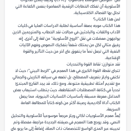
ظل "التواصل الموسَّط بالحاسوب" (CMC)، وكيف يمكن للأدوات
الأسلوبية أن تفكك الخطابات الرقمية المعاصرة بنفس الكفاءة التي
تحلل بها القصائد الكلاسيكية.
لمن هذا الكتاب؟
هذا الكتاب موجه بصفة أساسية لطلبة الدراسات العليا في كليات
الآداب واللغات، والباحثين في مجالات نقد الخطاب، والمترجمين الذين
يواجهون معضلات في نقل "الروح الأسلوبية" من لغة إلى أخرى. إنه
رفيق مثالي لكل من يمتلك شغفاً بتفكيك النصوص وفهم الآليات
الخفية التي تجعل نصاً ما يتفوق على آخر من حيث التأثير والقوة
الإقناعية.
نقد متوازن: نقاط القوة والتحديات
تتجلى نقطة القوة الكبرى في هذا المعجم في "الربط البيني"؛ حيث لا
تكتفي وايلز بتعريف المصطلح، بل تضعه في سياقه التاريخي والجمالي
مع تقديم أمثلة تطبيقية متنوعة. ومع ذلك، قد يجد القارئ المبتدئ
تحدياً في كثافة المصطلحات المتقاطعة، حيث يتطلب استيعاب بعض
المداخل معرفة مسبقة بأساسيات اللسانيات البنيوية، مما يجعل
الكتاب أداة أكاديمية رصينة أكثر من كونه كتاباً للمطالعة العامة
السريعة.
يُعدُّ معجم الأسلوبيات لكاتي ويلز مرجعاً موسوعياً للأسلوبية والتحليل
النصي. وقد روجع هذا المعجم في صيغته الجديدة مراجعة مفصلة وتم
تحيينه عبر المدى الواسع للتخصصات ذات الصلة، إضافةً إلى ما يربو على