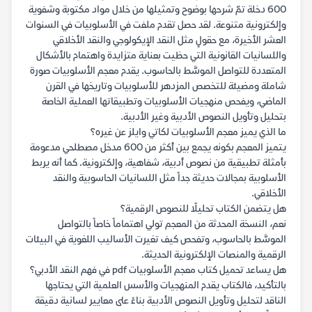
600 دخلة تمّ شرحها بوضوح وتمثيلها من خلال مواد مكتوبة وشفوية
وإلكترونية متنوعة. لقد حصل تقدم ملفت في الأسلوبيات في السنوات
العشر الأخيرة، مع حقولٍ مثل النقد الإيكولوجي والنقد الأخلاقي
واللسانيات القانونية التي حظيت بعناية متزايدة واهتمام بالأشكال
المتعددة للتواصل الموسَّط بالحاسوب. يقدم معجم الأسلوبيات صورة
شاملة ومضيئة للتخصص المزدهر للأسلوبيات وتاريخها في القرن
الماضي، ويفحص منهجيات الأسلوبيات وتطبيقاتها العملية الخاصة
بتحليل وتأويل النصوص الأدبية وغير الأدبية.
ما الذي يميز معجم الأسلوبيات لكاتي وايلز عن غيره؟
يتميز المعجم بكونه يجمع بين أكثر من 600 مدخل مصطلحي مدعومة
بأمثلة تطبيقية من نصوص أدبية، شفاهية، وإلكترونية. كما أنه يربط
الأسلوبية بمجالات حديثة جداً مثل اللسانيات الحاسوبية والنقد
الأخلاقي.
هل يتضمن الكتاب تحليلًا للنصوص الرقمية؟
نعم، النسخة المحدثة من المعجم تولي اهتماماً خاصاً بالتواصل
الموسَّط بالحاسوب، وتفحص كيف تغيرت الأساليب اللغوية في البيئات
الرقمية والمنصات الإلكترونية الحديثة.
هل يساعد تحميل كتاب معجم الأسلوبيات pdf في فهم النقد الأدبي؟
بالتأكيد، فالكتاب يقدم المنهجيات والأسس العلمية التي يحتاجها
الناقد لتحليل وتأويل النصوص الأدبية بناءً على معايير لسانية دقيقة