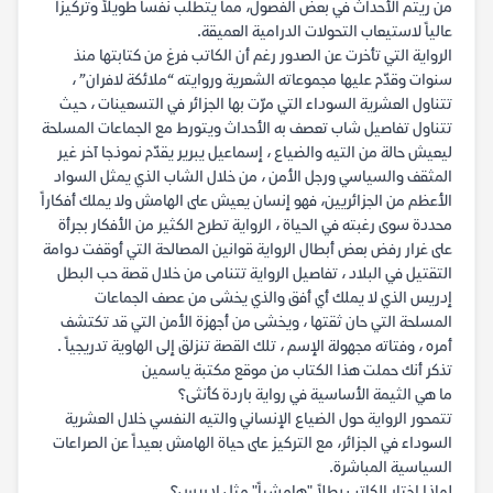
من ريتم الأحداث في بعض الفصول، مما يتطلب نفساً طويلاً وتركيزاً
عالياً لاستيعاب التحولات الدرامية العميقة.
الرواية التي تأخرت عن الصدور رغم أن الكاتب فرغ من كتابتها منذ
سنوات وقدّم عليها مجموعاته الشعرية وروايته “ملائكة لافران” ،
تتناول العشرية السوداء التي مرّت بها الجزائر في التسعينات ، حيث
تتناول تفاصيل شاب تعصف به الأحداث ويتورط مع الجماعات المسلحة
ليعيش حالة من التيه والضياع ، إسماعيل يبرير يقدّم نموذجا آخر غير
المثقف والسياسي ورجل الأمن ، من خلال الشاب الذي يمثل السواد
الأعظم من الجزائريين، فهو إنسان يعيش على الهامش ولا يملك أفكاراً
محددة سوى رغبته في الحياة ، الرواية تطرح الكثير من الأفكار بجرأة
على غرار رفض بعض أبطال الرواية قوانين المصالحة التي أوقفت دوامة
التقتيل في البلاد ، تفاصيل الرواية تتنامى من خلال قصة حب البطل
إدريس الذي لا يملك أي أفق والذي يخشى من عصف الجماعات
المسلحة التي حان ثقتها ، ويخشى من أجهزة الأمن التي قد تكتشف
أمره ، وفتاته مجهولة الإسم ، تلك القصة تنزلق إلى الهاوية تدريجياً .
تذكر أنك حملت هذا الكتاب من موقع مكتبة ياسمين
ما هي الثيمة الأساسية في رواية باردة كأنثى؟
تتمحور الرواية حول الضياع الإنساني والتيه النفسي خلال العشرية
السوداء في الجزائر، مع التركيز على حياة الهامش بعيداً عن الصراعات
السياسية المباشرة.
لماذا اختار الكاتب بطلاً "هامشياً" مثل إدريس؟