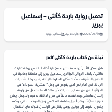
تحميل رواية باردة كأنثى – إسماعيل
يبرير
2026/05/16
روايات عربية
إسماعيل يبرير
نبذة عن كتاب باردة كأنثى pdf
هل يمكن للألم أن يتجمد حتى يصبح بارداً كالجليد؟ في رواية "باردة
كأنثى"، يأخذنا الروائي الجزائري إسماعيل يبرير إلى منطقة رمادية في
النفس البشرية، حيث لا مكان للبطولة الزائفة ولا وجود للشعارات
الرنانة. نحن أمام نص أدبي يغوص في وحل "العشرية السوداء" في
الجزائر، ليس من منظور الجنرالات أو قادة الجماعات، بل من زاوية
إنسان هامشي وجد نفسه عالقاً في صراع لا ناقة له فيه ولا جمل. يطرح
يبرير تساؤلاً جوهرياً حول ماهية النجاة في زمن الموت المجاني، وكيف
يتحول الخوف إلى روتين يومي يقتل في الإنسان قدرته على الانفعال،