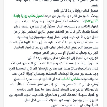
ليصبح كل شيء من حوله، حتى مشاعره الأكثر حميمية، باردة وبلا
طعم.
تحميل كتاب رواية باردة كأنثى pdf
يبحث الكثير من القراء والباحثين عن فرصة
تحميل كتاب رواية باردة
كأنثى pdf
لاستكشاف هذا العمل الذي تأخر صدوره لسنوات، رغم
انتهاء الكاتب من مسودته الأولى مبكراً. إن الرغبة في الحصول على
نسخة رقمية تأتي غالباً من الشغف بفهم التاريخ المعاصر للجزائر من
خلال عيون الأدب، حيث يوفر العمل رؤية سوسيولوجية ونفسية
معمقة تتجاوز مجرد سرد الأحداث التاريخية. إن اقتناء الرواية أو البحث
عنها بصيغة pdf يفتح الباب أمام القارئ العربي ليدرك أبعاد المأساة
الجزائرية وتجليات الضياع الإنساني في أقصى صوره.
الهروب من المركز إلى الهامش: تحليل رواية باردة كأنثى
تتمحور الرواية حول شخصية "إدريس"، الشاب الذي لا يحمل طموحات
كبرى ولا أيديولوجيات صلبة. هو نموذج للإنسان الجزائري البسيط الذي
وجد نفسه بين مطرقة الجماعات المسلحة وسندان أجهزة الأمن. عند
محاولة صياغة
ملخص الكتاب
، نجد أن الحكاية ليست مجرد تسلسل
زمني، بل هي "تيه" نفسي وجسدي. إدريس ليس مثقفاً يحلل الأزمات،
بل هو كائن غريزي يريد العيش فقط، وهذا ما يجعل العمل يتسم
بواقعية شديدة الصدمة. الصراع هنا صراع بقاء، حيث تذوب الحدود بين
الخير والشر، ويصبح الخوف هو المحرك الأساسي لكل فعل.
المرأة والوطن.. علاقة برودة لا تنتهي