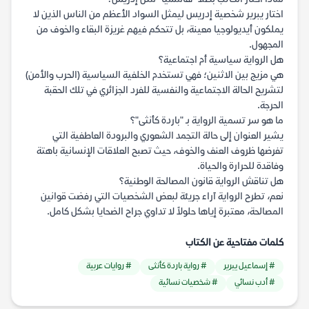
اختار يبرير شخصية إدريس ليمثل السواد الأعظم من الناس الذين لا
يملكون أيديولوجيا معينة، بل تتحكم فيهم غريزة البقاء والخوف من
المجهول.
هل الرواية سياسية أم اجتماعية؟
هي مزيج بين الاثنين؛ فهي تستخدم الخلفية السياسية (الحرب والأمن)
لتشريح الحالة الاجتماعية والنفسية للفرد الجزائري في تلك الحقبة
الحرجة.
ما هو سر تسمية الرواية بـ "باردة كأنثى"؟
يشير العنوان إلى حالة التجمد الشعوري والبرودة العاطفية التي
تفرضها ظروف العنف والخوف، حيث تصبح العلاقات الإنسانية باهتة
وفاقدة للحرارة والحياة.
هل تناقش الرواية قانون المصالحة الوطنية؟
نعم، تطرح الرواية آراء جريئة لبعض الشخصيات التي رفضت قوانين
المصالحة، معتبرة إياها حلولاً لا تداوي جراح الضحايا بشكل كامل.
كلمات مفتاحية عن الكتاب
# إسماعيل يبرير
# رواية باردة كأنثى
# روايات عربية
# أدب نسائي
# شخصيات نسائية