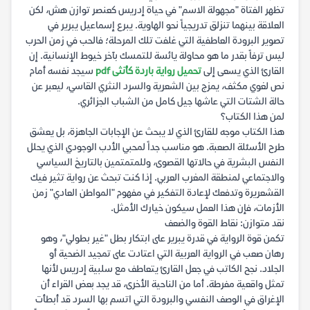
تظهر الفتاة "مجهولة الاسم" في حياة إدريس كعنصر توازن هش، لكن
العلاقة بينهما تنزلق تدريجياً نحو الهاوية. يبرع إسماعيل يبرير في
تصوير البرودة العاطفية التي غلفت تلك المرحلة؛ فالحب في زمن الحرب
ليس ترفاً بقدر ما هو محاولة يائسة للتمسك بآخر خيوط الإنسانية. إن
القارئ الذي يسعى إلى
تحميل رواية باردة كأنثى pdf
سيجد نفسه أمام
نص لغوي مكثف، يمزج بين الشعرية والسرد النثري القاسي، ليعبر عن
حالة الشتات التي عاشها جيل كامل من الشباب الجزائري.
لمن هذا الكتاب؟
هذا الكتاب موجه للقارئ الذي لا يبحث عن الإجابات الجاهزة، بل يعشق
طرح الأسئلة الصعبة. هو مناسب جداً لمحبي الأدب الوجودي الذي يحلل
النفس البشرية في حالاتها القصوى، وللمتمتمين بالتاريخ السياسي
والاجتماعي لمنطقة المغرب العربي. إذا كنت تبحث عن رواية تثير فيك
القشعريرة وتدفعك لإعادة التفكير في مفهوم "المواطن العادي" زمن
الأزمات، فإن هذا العمل سيكون خيارك الأمثل.
نقد متوازن: نقاط القوة والضعف
تكمن قوة الرواية في قدرة يبرير على ابتكار بطل "غير بطولي"، وهو
رهان صعب في الرواية العربية التي اعتادت على تمجيد الضحية أو
الجلاد. نجح الكاتب في جعل القارئ يتعاطف مع سلبية إدريس لأنها
تمثل واقعية مفرطة. أما من الناحية الأخرى، قد يجد بعض القراء أن
الإغراق في الوصف النفسي والبرودة التي اتسم بها السرد قد أبطأت