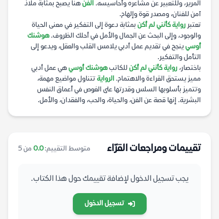
المرير، وللتعبير عن مشاعره وأحاسيسه.
الفن
هنا يصبح بمثابة ملاذ
آمن للفنان، ومصدر قوة وإلهام.
تعتبر
رواية كأنني لم أكن
بمثابة دعوة إلى التفكير في معنى الحياة
والوجود، وإلى البحث عن الجمال والأمل في أحلك الظروف.
هوشنك
أوسي
ينجح في تقديم عمل أدبي يلامس القلب والعقل، ويدعو إلى
التأمل والتفكير.
باختصار،
رواية كأنني لم أكن
للكاتب
هوشنك أوسي
هي عمل أدبي
مميز يستحق القراءة والاهتمام.
الرواية
تتناول مواضيع مهمة،
وتتميز بأسلوبها السلس وقدرتها على الغوص في أعماق النفس
البشرية. إنها قصة عن الفن، والحياة، والحب، والفقدان، والأمل.
تقييمات ومراجعات القرّاء
متوسط التقييم:
0.0
من 5
يجب تسجيل الدخول لإضافة تقييمك حول هذا الكتاب.
تسجيل الدخول