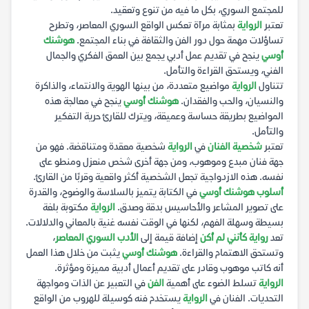
للمجتمع السوري، بكل ما فيه من تنوع وتعقيد.
تعتبر
الرواية
بمثابة مرآة تعكس الواقع السوري المعاصر، وتطرح
تساؤلات مهمة حول دور الفن والثقافة في بناء المجتمع.
هوشنك
أوسي
ينجح في تقديم عمل أدبي يجمع بين العمق الفكري والجمال
الفني، ويستحق القراءة والتأمل.
تتناول
الرواية
مواضيع متعددة، من بينها الهوية والانتماء، والذاكرة
والنسيان، والحب والفقدان.
هوشنك أوسي
ينجح في معالجة هذه
المواضيع بطريقة حساسة وعميقة، ويترك للقارئ حرية التفكير
والتأمل.
تعتبر
شخصية الفنان
في
الرواية
شخصية معقدة ومتناقضة. فهو من
جهة فنان مبدع وموهوب، ومن جهة أخرى شخص منعزل ومنطو على
نفسه. هذه الازدواجية تجعل الشخصية أكثر واقعية وقربًا من القارئ.
أسلوب هوشنك أوسي
في الكتابة يتميز بالسلاسة والوضوح، والقدرة
على تصوير المشاعر والأحاسيس بدقة وصدق.
الرواية
مكتوبة بلغة
بسيطة وسهلة الفهم، لكنها في الوقت نفسه غنية بالمعاني والدلالات.
تعد
رواية كأنني لم أكن
إضافة قيمة إلى
الأدب السوري المعاصر
،
وتستحق الاهتمام والقراءة.
هوشنك أوسي
يثبت من خلال هذا العمل
أنه كاتب موهوب وقادر على تقديم أعمال أدبية مميزة ومؤثرة.
الرواية
تسلط الضوء على أهمية
الفن
في التعبير عن الذات ومواجهة
التحديات. الفنان في
الرواية
يستخدم فنه كوسيلة للهروب من الواقع