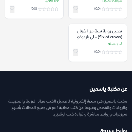
هيلاري مانتيل
برنار فيربير
(0.0)
(0.0)
تحميل رواية ستة من الغربان
(Six of crows) – لي باردوغو
لي باردوغو
(0.0)
عن مكتبة ياسمين
مكتبة ياسمين هي منصة إلكترونية لـ تحميل الكتب مجانا العربية والمترجمة
والروايات والقصص وغيرها من كتب مجانية pdf فى جميع المجالات بأسرع
سيرفرات وروابط مباشرة و قراءة كتب اونلاين.
روابط سريعة