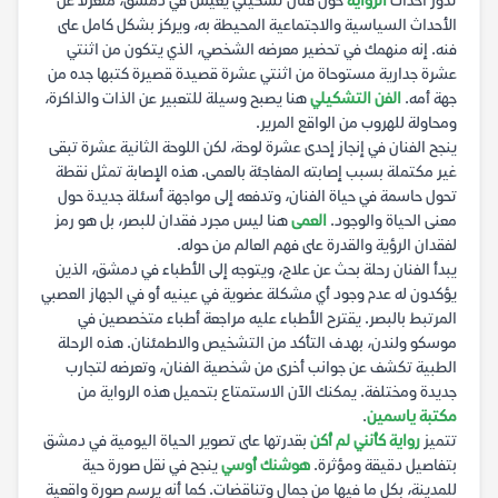
تدور أحداث
الرواية
حول فنان تشكيلي يعيش في دمشق، منعزلًا عن
الأحداث السياسية والاجتماعية المحيطة به، ويركز بشكل كامل على
فنه. إنه منهمك في تحضير معرضه الشخصي، الذي يتكون من اثنتي
عشرة جدارية مستوحاة من اثنتي عشرة قصيدة قصيرة كتبها جده من
جهة أمه.
الفن التشكيلي
هنا يصبح وسيلة للتعبير عن الذات والذاكرة،
ومحاولة للهروب من الواقع المرير.
ينجح الفنان في إنجاز إحدى عشرة لوحة، لكن اللوحة الثانية عشرة تبقى
غير مكتملة بسبب إصابته المفاجئة بالعمى. هذه الإصابة تمثل نقطة
تحول حاسمة في حياة الفنان، وتدفعه إلى مواجهة أسئلة جديدة حول
معنى الحياة والوجود.
العمى
هنا ليس مجرد فقدان للبصر، بل هو رمز
لفقدان الرؤية والقدرة على فهم العالم من حوله.
يبدأ الفنان رحلة بحث عن علاج، ويتوجه إلى الأطباء في دمشق، الذين
يؤكدون له عدم وجود أي مشكلة عضوية في عينيه أو في الجهاز العصبي
المرتبط بالبصر. يقترح الأطباء عليه مراجعة أطباء متخصصين في
موسكو ولندن، بهدف التأكد من التشخيص والاطمئنان. هذه الرحلة
الطبية تكشف عن جوانب أخرى من شخصية الفنان، وتعرضه لتجارب
جديدة ومختلفة. يمكنك الآن الاستمتاع بتحميل هذه الرواية من
مكتبة ياسمين
.
تتميز
رواية كأنني لم أكن
بقدرتها على تصوير الحياة اليومية في دمشق
بتفاصيل دقيقة ومؤثرة.
هوشنك أوسي
ينجح في نقل صورة حية
للمدينة، بكل ما فيها من جمال وتناقضات. كما أنه يرسم صورة واقعية