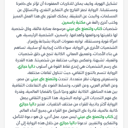
تشكيل الهوية، وكيف يمكن للذكريات المفقودة أن تؤثر على حاضرنا
ومستقبلنا. الرواية تحفز القارئ على التفكير النقدي، والتساؤل عن
المسلمات، والبحث عن الحقيقة. يمكنك العثور على هذا العمل المميز
وكتب أخرى رائعة في
مكتبة ياسمين
.
شخصيات
كتاب ولتصنع على عيني
مرسومة بعناية فائقة، وكل شخصية
لها خلفيتها ودوافعها وأهدافها. ياسمين، الشخصية الرئيسية، هي
امرأة قوية ومستقلة، تواجه صعوبات الحياة بشجاعة وإصرار.
الشخصيات الأخرى في الرواية، سواء كانت إيجابية أو سلبية، تساهم
في بناء الأحداث، وتعميق المعاني. الكاتبة تنجح في خلق شخصيات
واقعية، تشبهنا، وتعكس جوانب مختلفة من شخصيتنا. هذه القدرة
على رسم الشخصيات هي إحدى نقاط القوة في أسلوب
داليا حجازي
.
الرواية تتسم بالتنوع الثقافي، حيث تتناول ثقافات مختلفة،
وتستعرض وجهات نظر متعددة. تتحدث
ولتصنع على عيني
عن مصر،
وعن العالم العربي، وعن الغرب، وتسلط الضوء على التفاعلات الثقافية
بين هذه المناطق. الكاتبة تظهر وعيًا كبيرًا بالقضايا العالمية، وقدرة
على فهم التحديات التي تواجه البشرية. هذا التنوع الثقافي يجعل
الرواية أكثر جاذبية للقراء من مختلف الخلفيات. تعتبر
داليا حجازي
كاتبة عالمية، قادرة على التواصل مع القراء في جميع أنحاء العالم.
إن
كتاب ولتصنع على عيني
ليس مجرد عمل أدبي، بل هو دعوة للتأمل،
والتفكير، والتغيير. تدعونا
داليا حجازي
من خلال هذه الرواية إلى أن