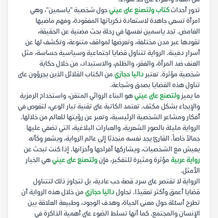
تدور أحداث
كتاب ولتصنع على عيني
حول شخصية "ياسمين"، وهي
امرأة تسعى جاهدة لاستعادة ذكرياتها المفقودة، وفهم ماضيها
الغامض. تجد ياسمين نفسها في رحلة بحث مضنية عن الحقيقة،
تقودها عبر مدن مختلفة، وتعرضها لمواقف متنوعة، وتكشف لها عن
أسرار دفينة. الرواية تتناول قضايا اجتماعية وسياسية حساسة، مثل
العنف ضد المرأة، والفقر، والظلم، والاستبداد، من خلال حكاية
شخصية مؤثرة. تعتبر
داليا حجازي
من الكتاب القلائل الذين يجرؤون على
تناول هذه القضايا بصدق وشجاعة.
ما يميز
ولتصنع على عيني
هو البناء الروائي المتقن، واستخدام الرمزية
والإيحاء بشكل مكثف. تعتمد الكاتبة على تقنية تيار الوعي، لتغوص في
أفكار ومشاعر الشخصية الرئيسية، وتعبر عن رؤيتها للعالم من خلالها.
الرواية مليئة بالصور الشعرية، والعبارات البلاغية، التي تضفي عليها
جمالاً خاصاً. القارئ يجد نفسه منجذبًا إلى عالم الرواية، ويشعر وكأنه
يعيش مع الشخصيات، ويشاركها أفراحها وأحزانها. إذا كنت تبحث عن
رواية عربية
مؤثرة ومثيرة للتفكير، فإن
ولتصنع على عيني
هي الخيار
الأمثل.
الرواية لا تقتصر على سرد قصة حب عادية، بل تتجاوز ذلك لتتناول
قضايا أعمق وأكثر تعقيدًا. تحاول
داليا حجازي
من خلال هذه الرواية أن
تطرح أسئلة حول معنى الحياة، وهدف الوجود، وطبيعة العلاقة بين
الإنسان والمجتمع. كما أنها تسلط الضوء على أهمية الذاكرة في