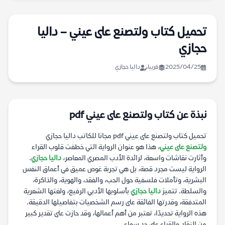
تحميل كتاب ولتصنع على عيني – داليا
حجازي
2025/04/25
قريبا
داليا حجازي
نبذة عن كتاب ولتصنع على عيني pdf
تحميل كتاب ولتصنع على عيني pdf مجانا للكاتب داليا حجازي
ولتصنع على عيني
، هذا هو عنوان الرواية التي خطفت قلوب القراء
وأثارت نقاشات واسعة، لرائدة الأدب المصري المعاصر،
داليا حجازي
.
الرواية ليست مجرد قصة، بل هي تجربة غوص عميق في أعماق النفس
البشرية، وتأملات فلسفية حول الحب، والفقد، والهوية، والذاكرة،
والسلطة. تتميز
داليا حجازي
بأسلوبها الأدبي الرفيع، ولغتها الشعرية
المتدفقة، وقدرتها الفائقة على رسم الشخصيات بتفاصيلها الدقيقة.
هذه الرواية تحديدًا، تعتبر من أهم أعمالها، وقد حازت على تقدير كبير
من النقاد والقراء على حد سواء.