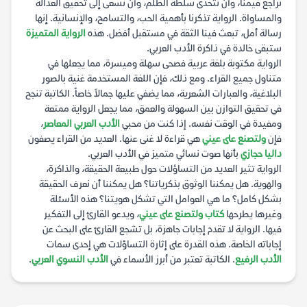
نراجع قيمنا، وأن نتحدى سلطة الظلم، وأن نسعى إلى تحقيق العدالة
والمساواة. الرواية تذكرنا بأهمية الحب، والتسامح، والإنسانية. إنها
رسالة أمل، تبعث فينا الثقة في مستقبل أفضل. هذه
الرواية المتميزة
ستبقى خالدة في ذاكرة الأدب العربي.
الرواية مكتوبة بلغة عربية فصحى سهلة وميسرة، مما يجعلها في
متناول جميع القراء. ومع ذلك، فإن اللغة المستخدمة غنية بالصور
البلاغية، والعبارات الشعرية، مما يضفي عليها جمالاً خاصاً. الكاتبة تنجح
في تحقيق التوازن بين السهولة والعمق، مما يجعل الرواية ممتعة
ومفيدة في الوقت نفسه. إذا كنت من محبي
الأدب العربي المعاصر
،
فإن
ولتصنع على عيني
هي قراءة لا غنى عنها. العديد من القراء يصفون
داليا حجازي
بأنها صوت نسائي متميز في الأدب العربي.
الرواية تثير العديد من التساؤلات حول طبيعة الحقيقة، والذاكرة،
والهوية. هل يمكننا الوثوق بذكرياتنا؟ هل يمكننا أن نعرف الحقيقة
بشكل كامل؟ ما هي العوامل التي تشكل هويتنا؟ هذه الأسئلة
وغيرها يطرحها
كتاب ولتصنع على عيني
، ويدعو القارئ إلى التفكير
فيها. الرواية لا تقدم إجابات جاهزة، بل تشجع القارئ على البحث عن
إجاباته الخاصة. هذه القدرة على إثارة التساؤلات هي إحدى سمات
الأدب الرفيع
. الكاتبة تعتبر من أبرز الأسماء في
الأدب النسوي العربي
.