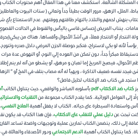
المشكلة الشائعة. استكشف معنا في هذا المقال أهم محتويات الكتاب 
باط، الملل، الزهق، مرور الوقت بطيئاً جداً وتعاني ( ستات البيوت والعاطلي
تئاب بنهش لحمهم والتلذذ بالتهام طاقتهم ووقتهم. عدم الاستمتاع بأي شى
امات. ينتاب المريض إحساس قاسي باليأس والقنوط في الحالات القصوي، م
لة النتحار أو الانتحار فعلاً، في أشدّ الأحوال وأقساها. هناك من يبكي(ب
 بؤساً لأنه لو بكي لاستراح، فتكبر حوصلة الحزن المرضي داخل صدره وتتورم. اض
لاستيقاظ مبكراً جداً، دون تمكن من العوده إلي النوم، أو النهوض عدة مرات 
 الأحوال، فيصبح المريخ إما تعبان و مرهق، أو يشطو من أنه لم ينم إطلاقاً
ئ فيجد نفسه ضعيف الذاكرة ، ويهيأ له أنه مصاب بتلف في المخ أو ” الزه
 ستجد في كتاب ضد الإكتئاب لخليل فاضل؟
ز
كتاب ضد الاكتئاب pdf
بأسلوبه المباشر والواقعي، حيث يتناول الكاتب
أس
ًا إلى العوامل الوراثية. كما يقدم الكتاب مجموعة من
التقنيات والاستراتي
أس واستعادة السيطرة على حياته. الكتاب لا يغفل أهمية
العلاج النفسي
،
كنت تبحث عن
دليل عملي للتغلب على الاكتئاب
، فإن هذا الكتاب قد يكون نق
ضافة إلى ذلك، يتضمن الكتاب تمارين عملية وتوجيهات واضحة تساعد القارئ 
اة. كما يتناول الكتاب أهمية
الدعم الاجتماعي
ودور الأصدقاء والعائلة في