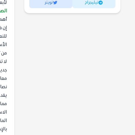
تيليجرام
تويتر
لأبع
الصح
أهمي
إن 
للتع
الأس
من 
لا ت
جديد
معار
نصائ
يقد
ممار
الاس
الما
بالإ