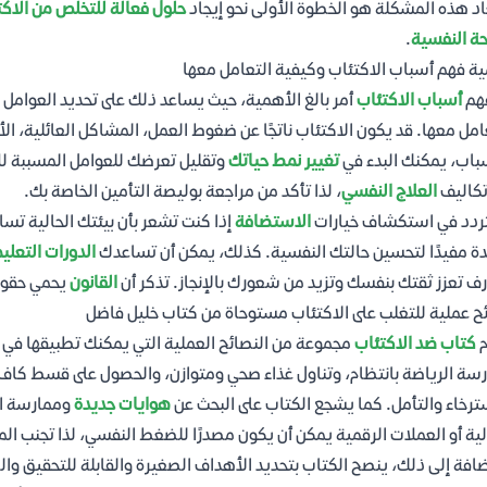
اد هذه المشكلة هو الخطوة الأولى نحو إيجاد
حلول فعالة للتخلص من الاكت
ة النفسية
.
ة فهم أسباب الاكتئاب وكيفية التعامل معها
فهم
أسباب الاكتئاب
أمر بالغ الأهمية، حيث يساعد ذلك على تحديد العوامل
امل معها. قد يكون الاكتئاب ناتجًا عن ضغوط العمل، المشاكل العائلية، ال
باب، يمكنك البدء في
تغيير نمط حياتك
وتقليل تعرضك للعوامل المسببة للا
تكاليف
العلاج النفسي
، لذا تأكد من مراجعة بوليصة التأمين الخاصة بك.
تردد في استكشاف خيارات
الاستضافة
إذا كنت تشعر بأن بيئتك الحالية تسا
ة مفيدًا لتحسين حالتك النفسية. كذلك، يمكن أن تساعدك
الدورات التعلي
ف تعزز ثقتك بنفسك وتزيد من شعورك بالإنجاز. تذكر أن
القانون
يحمي حقوق 
ح عملية للتغلب على الاكتئاب مستوحاة من كتاب خليل فاضل
م
كتاب ضد الاكتئاب
مجموعة من النصائح العملية التي يمكنك تطبيقها في حي
سة الرياضة بانتظام، وتناول غذاء صحي ومتوازن، والحصول على قسط كاف م
ترخاء والتأمل. كما يشجع الكتاب على البحث عن
هوايات جديدة
وممارسة ال
لية أو العملات الرقمية يمكن أن يكون مصدرًا للضغط النفسي، لذا تجنب الم
ضافة إلى ذلك، ينصح الكتاب بتحديد الأهداف الصغيرة والقابلة للتحقيق والع