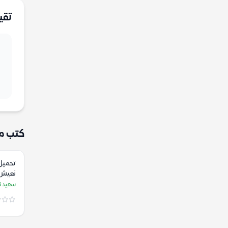
تقي
كتب م
تحميل 
نعيش 
سعيد ن