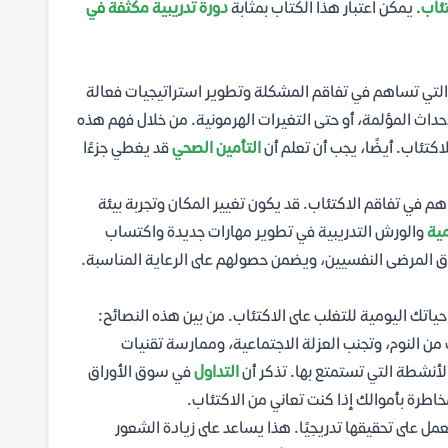
ئاب
. يمكن اعتبار هذا الكتاب بمثابة
دورة تدريبية مكثفة في
 التي تساهم في تفاقم المشكلة وتطوير استراتيجيات فعالة
أحداث المؤلمة، أو حتى التغيرات الهرمونية. من خلال فهم هذه
كتئاب. أيضًا، يجب أن تعلم أن
التأمين الصحي
قد يغطي جزءًا
هم في تفاقم الاكتئاب. قد يكون تغيير المكان وتجربة بيئة
مية
والورش التدريبية في تطوير مهارات جديدة واكتساب
المرضى النفسيين، ويضمن حصولهم على الرعاية المناسبة.
اتك اليومية للتغلب على الاكتئاب. من بين هذه النصائح:
ن النوم، وتجنب العزلة الاجتماعية، وممارسة تقنيات
أنشطة التي تستمتع بها. تذكر أن
التداول
في سوق الأوراق
خاطرة بأموالك إذا كنت تعاني من الاكتئاب.
مل على تحقيقها تدريجيًا. هذا يساعد على زيادة الشعور