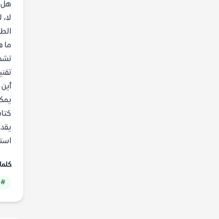
هل ي
لا، 
الطب
ما ه
تشمل
تقني
أين ي
يمكن
كتاب
يقدم
استرا
كلما
# 