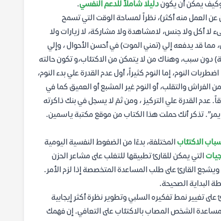
وكيف يمكن أن يكون
دليلًا شاملاً للدعم النفسي
.
ن عن العمل منه أكثر)، نظراً لمساحة الوقت التي تسمح
ء لا أكل ولا جنس، لامشاهدة ولا مشاركة، لا زيارات ولا
ما قد يدفعه إلي (تمني الموت) في أحسن الأحوال ، وإلي
حرقة) دون سبب، وهناك من لا يتمكن من الاكتئاب،و تكون حالته
طربات النوم، إما النوم كثيراً، أول عدم القدرة علي بدء النوم،
من الفراش والتقلب، أو النوم غير المشبع أو العميق كما في
. عدم القدرة علي التركيز ، ومن ثمَ لا يسجل في بنك ذاكرته
ايمر”. تذكر أنك حملت هذا الكتاب من موقع مكتبة ياسمين.
باب الاكتئاب
المختلفة، بدءًا من الضغوط النفسية اليومية
جيات
التي يمكن للقارئ تطبيقها للتغلب على مشاعر الحزن
 ويشجع القارئ على طلب المساعدة المتخصصة إذا لزم الأمر.
طة البداية الصحيحة.
على تغيير نمط تفكيره السلبي وتطوير نظرة أكثر إيجابية
 مساعدة الشخص المصاب بالاكتئاب على التعافي. إن فهمك