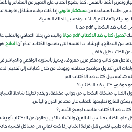
نجاز وتعزيز الثقة بالنفس. كما يشجع الكتاب على التعبير عن المشاعر والأفك
د في طلب المساعدة من
مستشار قانوني
إذا كنت تواجه مشاكل قانونية ت
ا وسيلة رائعة لتنمية الذات وتحسين الحالة النفسية.
 كتاب ضد الاكتئاب pdf مجانا
نك
تحميل كتاب ضد الاكتئاب pdf مجانا
والبدء في رحلة التعافي والتغلب ع
فد من النصائح والإرشادات القيمة التي يقدمها الكتاب. تذكر أن
العلاج
هو 
 عن الكاتب خليل فاضل
 فاضل هو كاتب ومفكر عربي معروف، يتميز بأسلوبه الواقعي والمباشر في م
لفات التي تتناول مواضيع مختلفة، ويهدف من خلال كتاباته إلى تقديم الدعم
ة شائعة حول كتاب ضد الاكتئاب pdf
و موضوع كتاب ضد الاكتئاب؟
ول الكتاب مشكلة الاكتئاب من جوانب مختلفة، ويقدم تحليلاً شاملاً لأسباب
 يمكن للقارئ تطبيقها للتغلب على مشاعر الحزن واليأس.
تاب ضد الاكتئاب مناسب لجميع الأعمار؟
 عام، الكتاب مناسب للبالغين والشباب الذين يعانون من الاكتئاب أو ي
ارة طبيب نفسي قبل قراءة الكتاب إذا كنت تعاني من مشاكل نفسية حادة