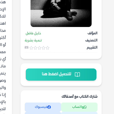
هذه 
الإح
للاك
اهتم
محاو
المؤلف
خليل فاضل
أكثر
التصنيف
تنمية بشرية
أو ا
التقييم
(0)
معظم
أي ش
ماذا
يتمي
للتحميل اضغط هنا
وصول
والي
إذا 
شارك الكتاب مع أصدقائك
بالإ
واتساب
فيسبوك
للحي