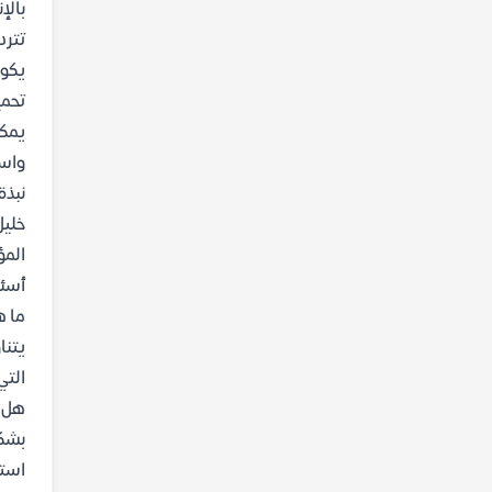
بالإ
تترد
يكون
تحميل
يمك
واست
نبذة
خليل
المؤ
أسئل
ما ه
يتنا
التي
هل ك
بشكل
استش